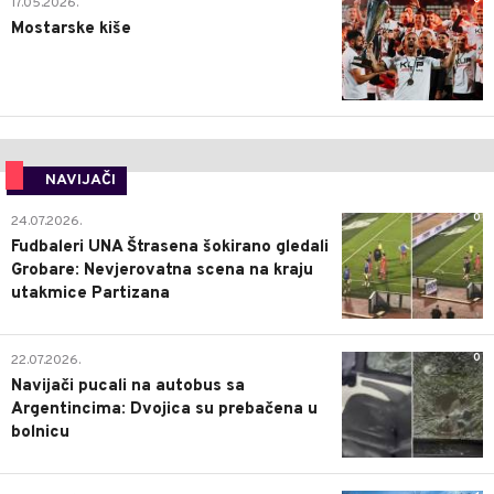
17.05.2026.
Mostarske kiše
NAVIJAČI
0
24.07.2026.
Fudbaleri UNA Štrasena šokirano gledali
Grobare: Nevjerovatna scena na kraju
utakmice Partizana
0
22.07.2026.
Navijači pucali na autobus sa
Argentincima: Dvojica su prebačena u
bolnicu