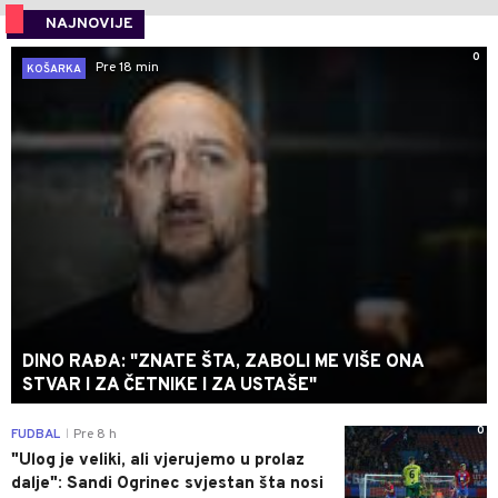
NAJNOVIJE
0
Pre 18 min
KOŠARKA
DINO RAĐA: "ZNATE ŠTA, ZABOLI ME VIŠE ONA
STVAR I ZA ČETNIKE I ZA USTAŠE"
0
FUDBAL
Pre 8 h
|
"Ulog je veliki, ali vjerujemo u prolaz
dalje": Sandi Ogrinec svjestan šta nosi