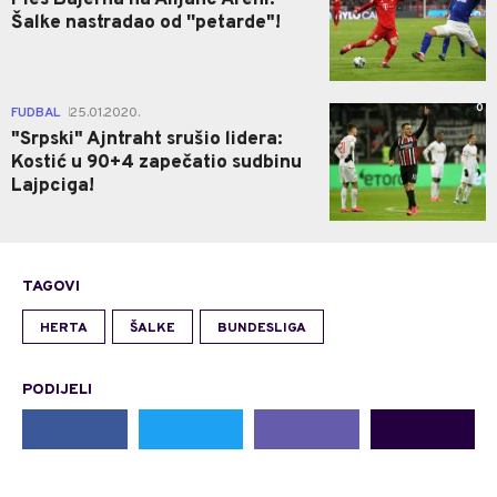
Šalke nastradao od ''petarde"!
0
FUDBAL
25.01.2020.
|
"Srpski" Ajntraht srušio lidera:
Kostić u 90+4 zapečatio sudbinu
Lajpciga!
TAGOVI
HERTA
ŠALKE
BUNDESLIGA
PODIJELI