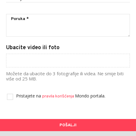
Ubacite video ili foto
Možete da ubacite do 3 fotografije ili videa. Ne smije biti
više od 25 MB.
Pristajete na
Mondo portala.
pravila korišćenja
POŠALJI