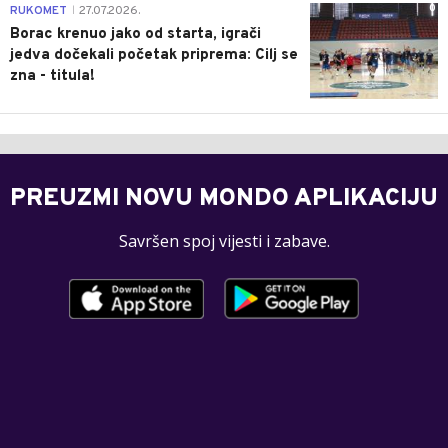
0
RUKOMET
27.07.2026.
|
Borac krenuo jako od starta, igrači
jedva dočekali početak priprema: Cilj se
zna - titula!
PREUZMI NOVU MONDO APLIKACIJU
Savršen spoj vijesti i zabave.