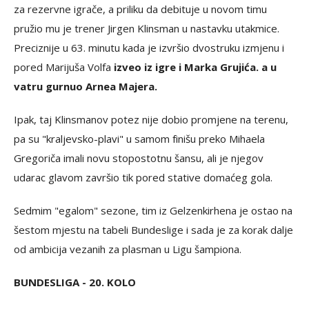
za rezervne igrače, a priliku da debituje u novom timu
pružio mu je trener Jirgen Klinsman u nastavku utakmice.
Preciznije u 63. minutu kada je izvršio dvostruku izmjenu i
pored Marijuša Volfa
izveo iz igre i Marka Grujića. a u
vatru gurnuo Arnea Majera.
Ipak, taj Klinsmanov potez nije dobio promjene na terenu,
pa su "kraljevsko-plavi" u samom finišu preko Mihaela
Gregoriča imali novu stopostotnu šansu, ali je njegov
udarac glavom završio tik pored stative domaćeg gola.
Sedmim "egalom" sezone, tim iz Gelzenkirhena je ostao na
šestom mjestu na tabeli Bundeslige i sada je za korak dalje
od ambicija vezanih za plasman u Ligu šampiona.
BUNDESLIGA - 20. KOLO