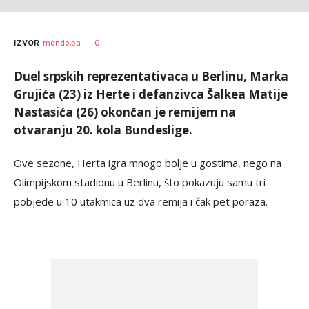
0
IZVOR
mondo.ba
Duel srpskih reprezentativaca u Berlinu, Marka
Grujića (23) iz Herte i defanzivca Šalkea Matije
Nastasića (26) okončan je remijem na
otvaranju 20. kola Bundeslige.
Ove sezone, Herta igra mnogo bolje u gostima, nego na
Olimpijskom stadionu u Berlinu, što pokazuju samu tri
pobjede u 10 utakmica uz dva remija i čak pet poraza.