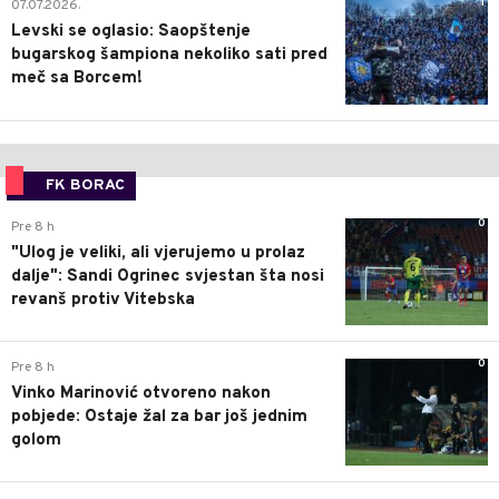
1
07.07.2026.
Levski se oglasio: Saopštenje
bugarskog šampiona nekoliko sati pred
meč sa Borcem!
FK BORAC
0
Pre 8 h
"Ulog je veliki, ali vjerujemo u prolaz
dalje": Sandi Ogrinec svjestan šta nosi
revanš protiv Vitebska
0
Pre 8 h
Vinko Marinović otvoreno nakon
pobjede: Ostaje žal za bar još jednim
golom