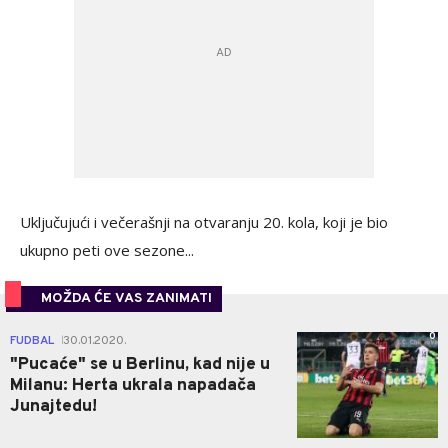
Uključujući i večerašnji na otvaranju 20. kola, koji je bio
ukupno peti ove sezone...
MOŽDA ĆE VAS ZANIMATI
0
FUDBAL
30.01.2020.
|
"Pucaće" se u Berlinu, kad nije u
Milanu: Herta ukrala napadača
Junajtedu!