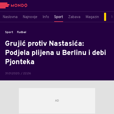
Naslovna
Najnovije
Info
Sport
Zabava
Magazin
M
Sport
Fudbal
Grujić protiv Nastasića:
Podjela plijena u Berlinu i debi
Pjonteka
31.01.2020. / 22:26