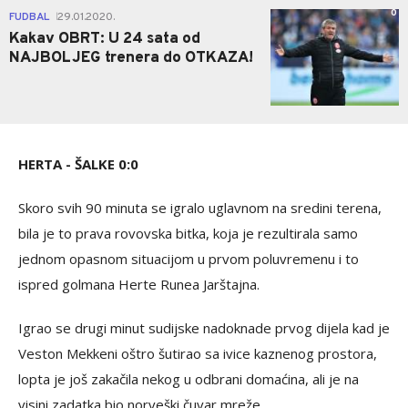
0
FUDBAL
29.01.2020.
|
Kakav OBRT: U 24 sata od
NAJBOLJEG trenera do OTKAZA!
HERTA - ŠALKE 0:0
Skoro svih 90 minuta se igralo uglavnom na sredini terena,
bila je to prava rovovska bitka, koja je rezultirala samo
jednom opasnom situacijom u prvom poluvremenu i to
ispred golmana Herte Runea Jarštajna.
Igrao se drugi minut sudijske nadoknade prvog dijela kad je
Veston Mekkeni oštro šutirao sa ivice kaznenog prostora,
lopta je još zakačila nekog u odbrani domaćina, ali je na
visini zadatka bio norveški čuvar mreže.