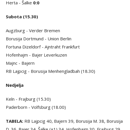
Herta - Šalke
0:0
Subota (15.30)
Augzburg - Verder Bremen
Borusija Dortmund - Union Berlin
Fortuna Dizeldorf - Ajntraht Frankfurt
Hofenhajm - Bajer Leverkuzen
Majnc - Bajern
RB Lajpcig - Borusija Menhengladbah (18.30)
Nedjelja
Keln - Frajburg (15.30)
Paderborn - Volfsburg (18.00)
TABELA:
RB Lajpcig 40, Bajern 39, Borusija M. 38, Borusija
D. 36, Bajer 34, Šalke (+1) 34, Hofenhajm 30, Frajburg 29,