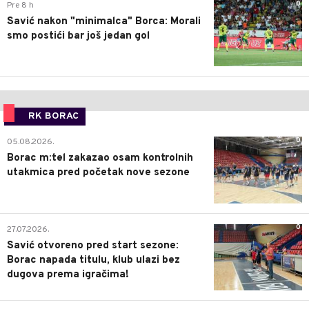
0
Pre 8 h
Savić nakon "minimalca" Borca: Morali
smo postići bar još jedan gol
RK BORAC
0
05.08.2026.
Borac m:tel zakazao osam kontrolnih
utakmica pred početak nove sezone
0
27.07.2026.
Savić otvoreno pred start sezone:
Borac napada titulu, klub ulazi bez
dugova prema igračima!