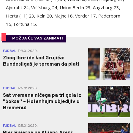
Ajntraht 24, Volfsburg 24, Union Berlin 23, Augzburg 23,
Herta (+1) 23, Keln 20, Majnc 18, Verder 17, Paderborn
15, Fortuna 15.
MOŽDA ĆE VAS ZANIMATI
0
FUDBAL
29.01.2020.
|
Zbog Ibre ide kod Grujića:
Bundesligaš je spreman da plati
0
FUDBAL
26.01.2020.
|
Sat vremena ničega pa tri gola iz
"boksa“ – Hofenhajm ubjedljiv u
Bremenu!
0
FUDBAL
25.01.2020.
|
Ples Bajerna na Alijanc Areni: