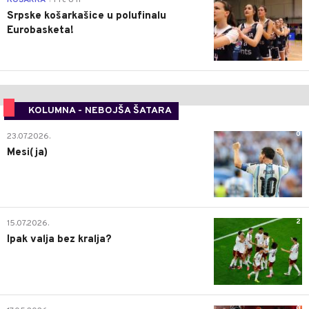
Srpske košarkašice u polufinalu
Eurobasketa!
KOLUMNA - NEBOJŠA ŠATARA
0
23.07.2026.
Mesi(ja)
2
15.07.2026.
Ipak valja bez kralja?
0