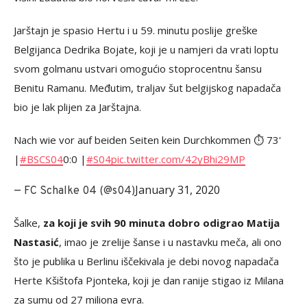
Jarštajn je spasio Hertu i u 59. minutu poslije greške
Belgijanca Dedrika Bojate, koji je u namjeri da vrati loptu
svom golmanu ustvari omogućio stoprocentnu šansu
Benitu Ramanu. Međutim, traljav šut belgijskog napadača
bio je lak plijen za Jarštajna.
Nach wie vor auf beiden Seiten kein Durchkommen ⏱️ 73'
|
#BSCS04
0:0 |
#S04
pic.twitter.com/42yBhi29MP
January 31, 2020
— FC Schalke 04 (@s04)
Šalke,
za koji je svih 90 minuta dobro odigrao Matija
Nastasić
, imao je zrelije šanse i u nastavku meča, ali ono
što je publika u Berlinu iščekivala je debi novog napadača
Herte Kšištofa Pjonteka, koji je dan ranije stigao iz Milana
za sumu od 27 miliona evra.