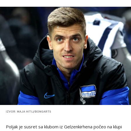
IZVOR: MAJA HITIJ/BONGARTS
Poljak je susret sa klubom iz Gelzenkirhena počeo na klupi