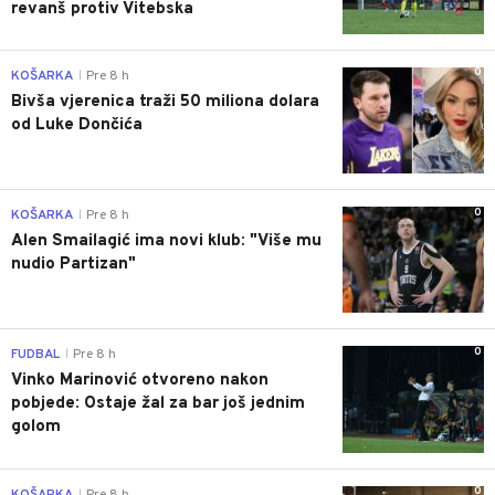
revanš protiv Vitebska
0
KOŠARKA
Pre 8 h
|
Bivša vjerenica traži 50 miliona dolara
od Luke Dončića
0
KOŠARKA
Pre 8 h
|
Alen Smailagić ima novi klub: "Više mu
nudio Partizan"
0
FUDBAL
Pre 8 h
|
Vinko Marinović otvoreno nakon
pobjede: Ostaje žal za bar još jednim
golom
0
KOŠARKA
Pre 8 h
|