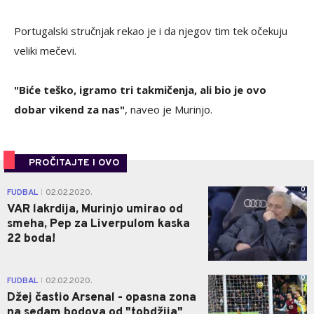
Portugalski stručnjak rekao je i da njegov tim tek očekuju
veliki mečevi.
"Biće teško, igramo tri takmičenja, ali bio je ovo
dobar vikend za nas"
, naveo je Murinjo.
PROČITAJTE I OVO
0
FUDBAL
02.02.2020.
|
VAR lakrdija, Murinjo umirao od
smeha, Pep za Liverpulom kaska
22 boda!
0
FUDBAL
02.02.2020.
|
Džej častio Arsenal - opasna zona
na sedam bodova od "tobdžija"