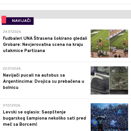
NAVIJAČI
0
24.07.2026.
Fudbaleri UNA Štrasena šokirano gledali
Grobare: Nevjerovatna scena na kraju
utakmice Partizana
0
22.07.2026.
Navijači pucali na autobus sa
Argentincima: Dvojica su prebačena u
bolnicu
1
07.07.2026.
Levski se oglasio: Saopštenje
bugarskog šampiona nekoliko sati pred
meč sa Borcem!