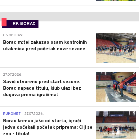
RK BORAC
0
05.08.2026.
Borac m:tel zakazao osam kontrolnih
utakmica pred početak nove sezone
0
27.07.2026.
Savić otvoreno pred start sezone:
Borac napada titulu, klub ulazi bez
dugova prema igračima!
0
RUKOMET
27.07.2026.
|
Borac krenuo jako od starta, igrači
jedva dočekali početak priprema: Cilj se
zna - titula!