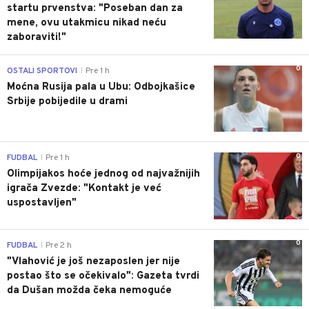
startu prvenstva: "Poseban dan za
mene, ovu utakmicu nikad neću
zaboraviti!"
0
OSTALI SPORTOVI
Pre 1 h
|
Moćna Rusija pala u Ubu: Odbojkašice
Srbije pobijedile u drami
0
FUDBAL
Pre 1 h
|
Olimpijakos hoće jednog od najvažnijih
igrača Zvezde: "Kontakt je već
uspostavljen"
0
FUDBAL
Pre 2 h
|
"Vlahović je još nezaposlen jer nije
postao što se očekivalo": Gazeta tvrdi
da Dušan možda čeka nemoguće