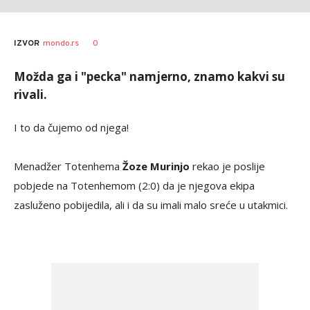
0
IZVOR
mondo.rs
Možda ga i "pecka" namjerno, znamo kakvi su
rivali.
I to da čujemo od njega!
Menadžer Totenhema
Žoze Murinjo
rekao je poslije
pobjede na Totenhemom (2:0) da je njegova ekipa
zasluženo pobijedila, ali i da su imali malo sreće u utakmici.