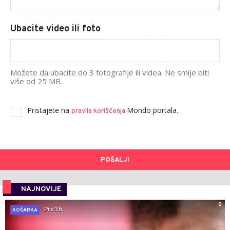
Ubacite video ili foto
Možete da ubacite do 3 fotografije ili videa. Ne smije biti
više od 25 MB.
Pristajete na
Mondo portala.
pravila korišćenja
POŠALJI
NAJNOVIJE
0
Pre 1 h
KOŠARKA