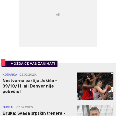
MOŽDA ĆE VAS ZANIMATI
0
KOŠARKA
02.02.2020.
|
Nestvarna partija Jokića -
39/10/11, ali Denver nije
pobedio!
0
FUDBAL
02.02.2020.
|
Bruka: Svađa srpskih trenera -