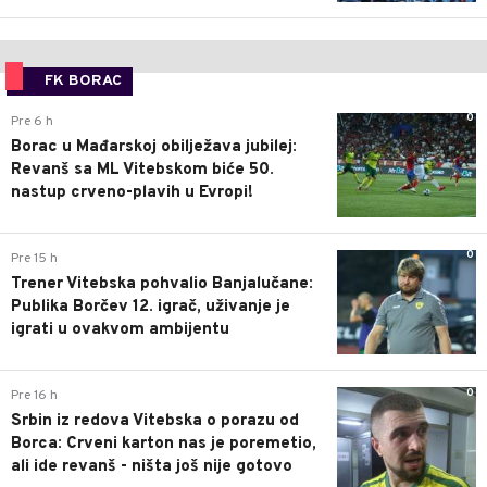
FK BORAC
0
Pre 6 h
Borac u Mađarskoj obilježava jubilej:
Revanš sa ML Vitebskom biće 50.
nastup crveno-plavih u Evropi!
0
Pre 15 h
Trener Vitebska pohvalio Banjalučane:
Publika Borčev 12. igrač, uživanje je
igrati u ovakvom ambijentu
0
Pre 16 h
Srbin iz redova Vitebska o porazu od
Borca: Crveni karton nas je poremetio,
ali ide revanš - ništa još nije gotovo