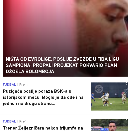
NIŠTA OD EVROLIGE, POSLIJE ZVEZDE U FIBA LIGU
ŠAMPIONA: PROPALI PROJEKAT POKVARIO PLAN
DŽOELA BOLOMBOJA
0
FUDBAL
Pre 1 h
|
Puzigaća poslije poraza BSK-a u
istorijskom meču: Moglo je da ode i na
jednu i na drugu stranu...
0
FUDBAL
Pre 1 h
|
Trener Željezničara nakon trijumfa na