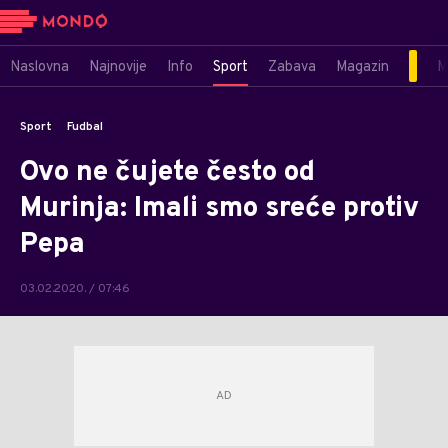
Naslovna
Najnovije
Info
Sport
Zabava
Magazin
M
Sport
Fudbal
Ovo ne čujete često od
Murinja: Imali smo sreće protiv
Pepa
03.02.2020. / 07:46