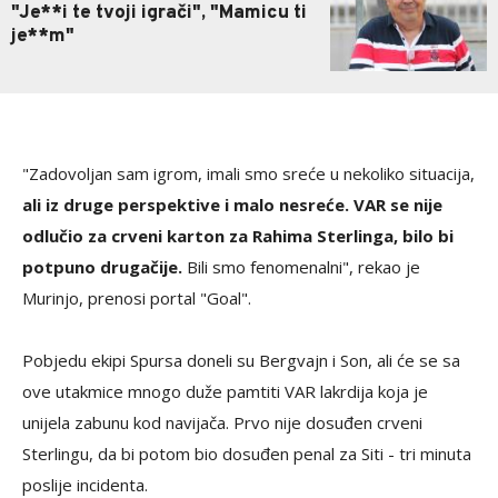
"Je**i te tvoji igrači", "Mamicu ti
je**m"
"Zadovoljan sam igrom, imali smo sreće u nekoliko situacija,
ali iz druge perspektive i malo nesreće. VAR se nije
odlučio za crveni karton za Rahima Sterlinga, bilo bi
potpuno drugačije.
Bili smo fenomenalni", rekao je
Murinjo, prenosi portal "Goal".
Pobjedu ekipi Spursa doneli su Bergvajn i Son, ali će se sa
ove utakmice mnogo duže pamtiti VAR lakrdija koja je
unijela zabunu kod navijača. Prvo nije dosuđen crveni
Sterlingu, da bi potom bio dosuđen penal za Siti - tri minuta
poslije incidenta.