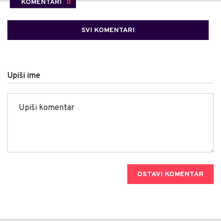
KOMENTARI
0
SVI KOMENTARI
Upiši ime
OSTAVI KOMENTAR