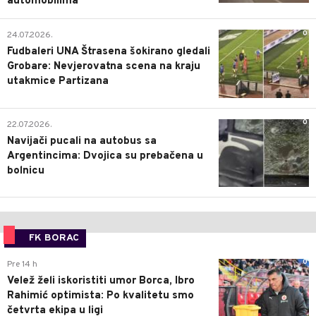
automobilima
0
24.07.2026.
Fudbaleri UNA Štrasena šokirano gledali
Grobare: Nevjerovatna scena na kraju
utakmice Partizana
0
22.07.2026.
Navijači pucali na autobus sa
Argentincima: Dvojica su prebačena u
bolnicu
FK BORAC
0
Pre 14 h
Velež želi iskoristiti umor Borca, Ibro
Rahimić optimista: Po kvalitetu smo
četvrta ekipa u ligi