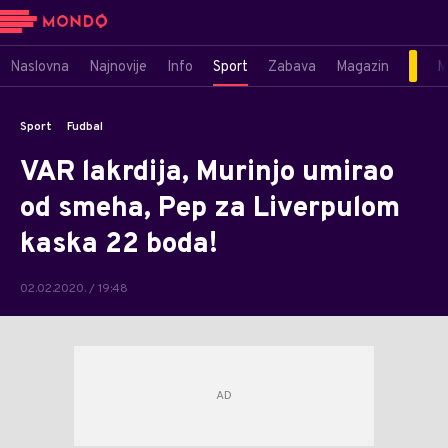
Naslovna
Najnovije
Info
Sport
Zabava
Magazin
M
Sport
Fudbal
VAR lakrdija, Murinjo umirao
od smeha, Pep za Liverpulom
kaska 22 boda!
02.02.2020. / 19:48