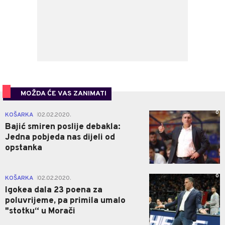
MOŽDA ĆE VAS ZANIMATI
0
KOŠARKA
02.02.2020.
|
Bajić smiren poslije debakla:
Jedna pobjeda nas dijeli od
opstanka
0
KOŠARKA
02.02.2020.
|
Igokea dala 23 poena za
poluvrijeme, pa primila umalo
"stotku“ u Morači