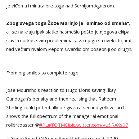
je viđen tri minuta pre toga nad Serhijom Aguerom.
Zbog svega toga Žoze Murinjo je "umirao od smeha"
,
ali se na kraju ipak slatko nasmešio pošto je njegova ekipa
slavila uprkos svim problemima, a za njega su uvek i trijumfi
nad večnim rivalom Pepom Gvardiolom posebniji od drugih.
From big smiles to complete rage
Jose Mourinho's reaction to Hugo Lloris saving Ilkay
Gundogan's penalty and then realising that Raheem
Sterling could potentially be given a second yellow card
shows the full spectrum of the managerial emotional
rollercoaster ⚽️
#PL
#TOTMCI
pic.twitter.com/vL6iRAXs07
February 2, 2020