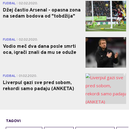
0
FUDBAL
02.02.2020.
|
Džej častio Arsenal - opasna zona
na sedam bodova od "tobdžija"
0
FUDBAL
02.02.2020.
|
Vodio meč dva dana posle smrti
oca, igrači znali da mu se oduže
0
FUDBAL
01.02.2020.
|
Liverpul gazi sve pred sobom,
rekordi samo padaju (ANKETA)
TAGOVI