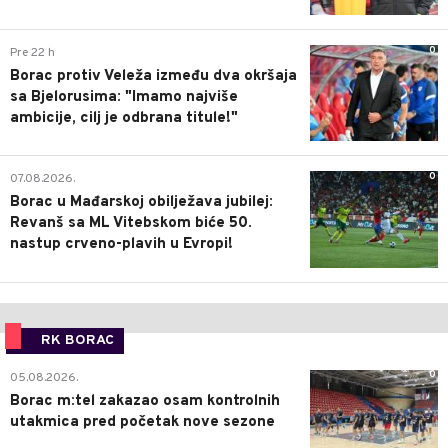
0
Pre 22 h
Borac protiv Veleža između dva okršaja
sa Bjelorusima: "Imamo najviše
ambicije, cilj je odbrana titule!"
0
07.08.2026.
Borac u Mađarskoj obilježava jubilej:
Revanš sa ML Vitebskom biće 50.
nastup crveno-plavih u Evropi!
RK BORAC
0
05.08.2026.
Borac m:tel zakazao osam kontrolnih
utakmica pred početak nove sezone