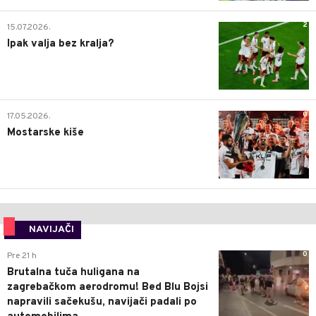
2
15.07.2026.
Ipak valja bez kralja?
0
17.05.2026.
Mostarske kiše
NAVIJAČI
0
Pre 21 h
Brutalna tuča huligana na
zagrebačkom aerodromu! Bed Blu Bojsi
napravili sačekušu, navijači padali po