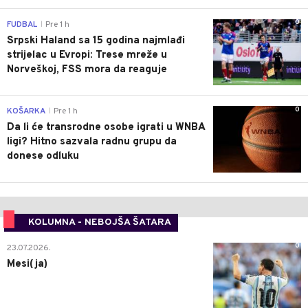
0
FUDBAL
Pre 1 h
|
Srpski Haland sa 15 godina najmlađi
strijelac u Evropi: Trese mreže u
Norveškoj, FSS mora da reaguje
0
KOŠARKA
Pre 1 h
|
Da li će transrodne osobe igrati u WNBA
ligi? Hitno sazvala radnu grupu da
donese odluku
KOLUMNA - NEBOJŠA ŠATARA
0
23.07.2026.
Mesi(ja)