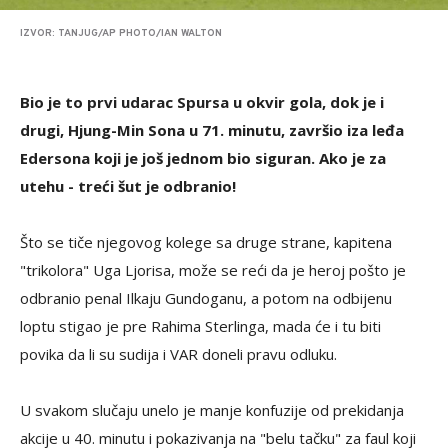
IZVOR: TANJUG/AP PHOTO/IAN WALTON
Bio je to prvi udarac Spursa u okvir gola, dok je i
drugi, Hjung-Min Sona u 71. minutu, završio iza leđa
Edersona koji je još jednom bio siguran. Ako je za
utehu - treći šut je odbranio!
Što se tiče njegovog kolege sa druge strane, kapitena
"trikolora" Uga Ljorisa, može se reći da je heroj pošto je
odbranio penal Ilkaju Gundoganu, a potom na odbijenu
loptu stigao je pre Rahima Sterlinga, mada će i tu biti
povika da li su sudija i VAR doneli pravu odluku.
U svakom slučaju unelo je manje konfuzije od prekidanja
akcije u 40. minutu i pokazivanja na "belu tačku" za faul koji