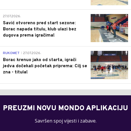
0
27.07.2026.
Savić otvoreno pred start sezone:
Borac napada titulu, klub ulazi bez
dugova prema igračima!
0
RUKOMET
27.07.2026.
|
Borac krenuo jako od starta, igrači
jedva dočekali početak priprema: Cilj se
zna - titula!
PREUZMI NOVU MONDO APLIKACIJU
Savršen spoj vijesti i zabave.