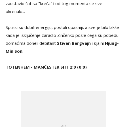
zaustavio šut sa "kreča" i od tog momenta se sve
okrenulo...
Spursi su dobili energiju, postali opasniji, a sve je bilo lakše
kada je isključenje zaradio Zinčenko posle čega su pobedu
domaćima doneli debitant
Stiven Bergvajn
i sjajni
Hjung-
Min Son
.
TOTENHEM - MANČESTER SITI 2:0 (0:0)