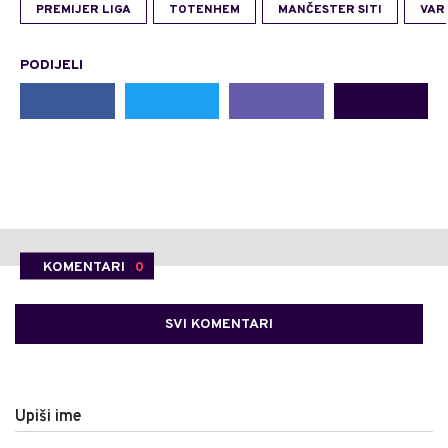
PREMIJER LIGA
TOTENHEM
MANČESTER SITI
VAR
PODIJELI
KOMENTARI
0
SVI KOMENTARI
Upiši ime