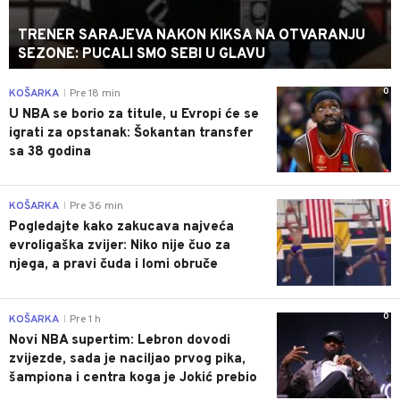
TRENER SARAJEVA NAKON KIKSA NA OTVARANJU
SEZONE: PUCALI SMO SEBI U GLAVU
0
KOŠARKA
Pre 18 min
|
U NBA se borio za titule, u Evropi će se
igrati za opstanak: Šokantan transfer
sa 38 godina
0
KOŠARKA
Pre 36 min
|
Pogledajte kako zakucava najveća
evroligaška zvijer: Niko nije čuo za
njega, a pravi čuda i lomi obruče
0
KOŠARKA
Pre 1 h
|
Novi NBA supertim: Lebron dovodi
zvijezde, sada je naciljao prvog pika,
šampiona i centra koga je Jokić prebio