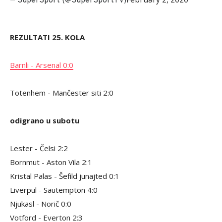
— SuperSport (@SuperSportTV)
REZULTATI 25. KOLA
Barnli - Arsenal
0:0
Totenhem - Mančester siti 2:0
odigrano u subotu
Lester - Čelsi 2:2
Bornmut - Aston Vila 2:1
Kristal Palas - Šefild junajted 0:1
Liverpul - Sautempton 4:0
Njukasl - Norič 0:0
Votford - Everton 2:3