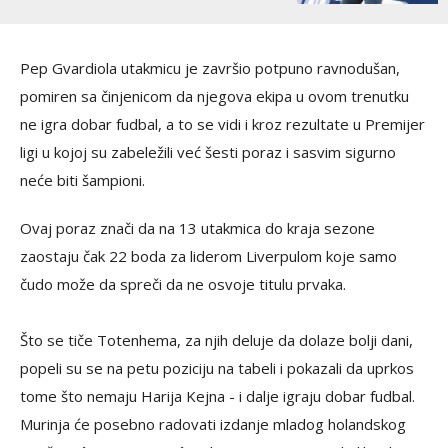
Pep Gvardiola utakmicu je završio potpuno ravnodušan,
pomiren sa činjenicom da njegova ekipa u ovom trenutku
ne igra dobar fudbal, a to se vidi i kroz rezultate u Premijer
ligi u kojoj su zabeležili već šesti poraz i sasvim sigurno
neće biti šampioni.
Ovaj poraz znači da na 13 utakmica do kraja sezone
zaostaju čak 22 boda za liderom Liverpulom koje samo
čudo može da spreči da ne osvoje titulu prvaka.
Što se tiče Totenhema, za njih deluje da dolaze bolji dani,
popeli su se na petu poziciju na tabeli i pokazali da uprkos
tome što nemaju Harija Kejna - i dalje igraju dobar fudbal.
Murinja će posebno radovati izdanje mladog holandskog