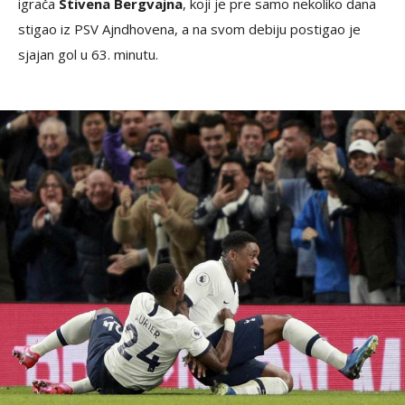
igrača
Stivena Bergvajna
, koji je pre samo nekoliko dana
stigao iz PSV Ajndhovena, a na svom debiju postigao je
sjajan gol u 63. minutu.