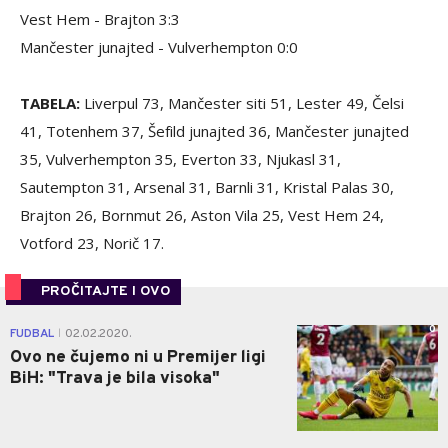
Vest Hem - Brajton 3:3
Mančester junajted - Vulverhempton 0:0
TABELA:
Liverpul 73, Mančester siti 51, Lester 49, Čelsi
41, Totenhem 37, Šefild junajted 36, Mančester junajted
35, Vulverhempton 35, Everton 33, Njukasl 31,
Sautempton 31, Arsenal 31, Barnli 31, Kristal Palas 30,
Brajton 26, Bornmut 26, Aston Vila 25, Vest Hem 24,
Votford 23, Norič 17.
PROČITAJTE I OVO
0
FUDBAL
02.02.2020.
|
Ovo ne čujemo ni u Premijer ligi
BiH: "Trava je bila visoka"