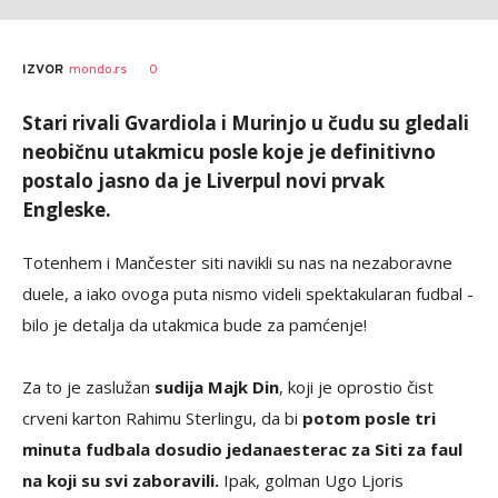
0
IZVOR
mondo.rs
Stari rivali Gvardiola i Murinjo u čudu su gledali
neobičnu utakmicu posle koje je definitivno
postalo jasno da je Liverpul novi prvak
Engleske.
Totenhem i Mančester siti navikli su nas na nezaboravne
duele, a iako ovoga puta nismo videli spektakularan fudbal -
bilo je detalja da utakmica bude za pamćenje!
Za to je zaslužan
sudija Majk Din
, koji je oprostio čist
crveni karton Rahimu Sterlingu, da bi
potom posle tri
minuta fudbala dosudio jedanaesterac za Siti za faul
na koji su svi zaboravili.
Ipak, golman Ugo Ljoris