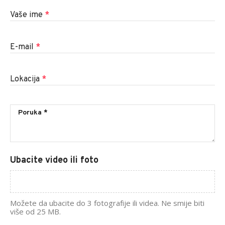
Vaše ime
*
E-mail
*
Lokacija
*
Ubacite video ili foto
Možete da ubacite do 3 fotografije ili videa. Ne smije biti
više od 25 MB.