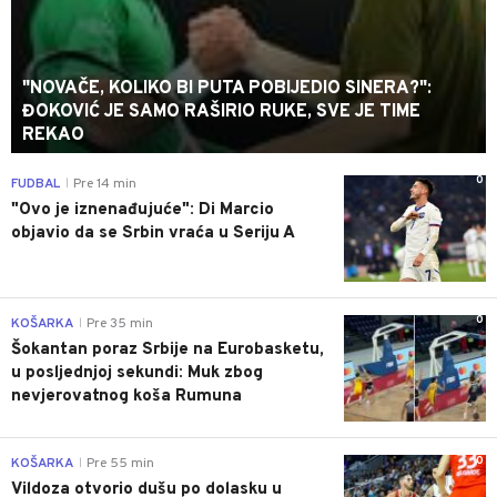
"NOVAČE, KOLIKO BI PUTA POBIJEDIO SINERA?":
ĐOKOVIĆ JE SAMO RAŠIRIO RUKE, SVE JE TIME
REKAO
0
FUDBAL
Pre 14 min
|
"Ovo je iznenađujuće": Di Marcio
objavio da se Srbin vraća u Seriju A
0
KOŠARKA
Pre 35 min
|
Šokantan poraz Srbije na Eurobasketu,
u posljednjoj sekundi: Muk zbog
nevjerovatnog koša Rumuna
0
KOŠARKA
Pre 55 min
|
Vildoza otvorio dušu po dolasku u