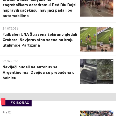
zagrebačkom aerodromu! Bed Blu Bojsi
napravili sačekušu, navijači padali po
automobilima
0
24.07.2026.
Fudbaleri UNA Štrasena šokirano gledali
Grobare: Nevjerovatna scena na kraju
utakmice Partizana
0
22.07.2026.
Navijači pucali na autobus sa
Argentincima: Dvojica su prebačena u
bolnicu
FK BORAC
0
Pre 12 h