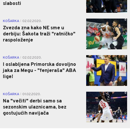
slabosti
0
KOŠARKA
02.02.2020.
|
Zvezda zna kako NE sme u
derbiju: Šakota traži "ratničko"
raspoloženje
0
KOŠARKA
02.02.2020.
|
I oslabljena Primorska dovoljno
jaka za Megu - "fenjeraša" ABA
lige!
0
KOŠARKA
01.02.2020.
|
Na "večiti" derbi samo sa
sezonskim ulaznicama, bez
gostujućih navijača