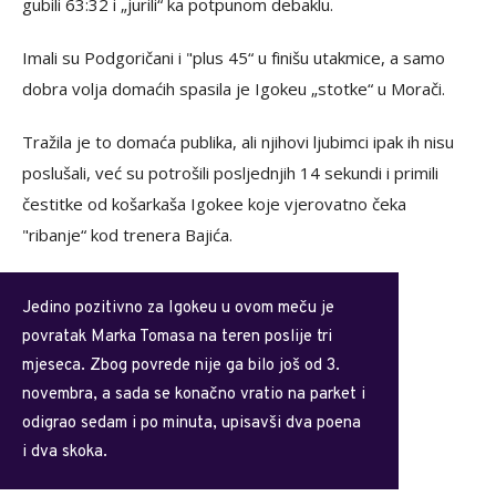
gubili 63:32 i „jurili“ ka potpunom debaklu.
Imali su Podgoričani i "plus 45“ u finišu utakmice, a samo
dobra volja domaćih spasila je Igokeu „stotke“ u Morači.
Tražila je to domaća publika, ali njihovi ljubimci ipak ih nisu
poslušali, već su potrošili posljednjih 14 sekundi i primili
čestitke od košarkaša Igokee koje vjerovatno čeka
"ribanje“ kod trenera Bajića.
Jedino pozitivno za Igokeu u ovom meču je
povratak Marka Tomasa na teren poslije tri
mjeseca. Zbog povrede nije ga bilo još od 3.
novembra, a sada se konačno vratio na parket i
odigrao sedam i po minuta, upisavši dva poena
i dva skoka.