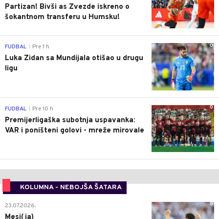
Partizan! Bivši as Zvezde iskreno o
šokantnom transferu u Humsku!
0
FUDBAL
Pre 1 h
|
Luka Zidan sa Mundijala otišao u drugu
ligu
0
FUDBAL
Pre 10 h
|
Premijerligaška subotnja uspavanka:
VAR i poništeni golovi - mreže mirovale
KOLUMNA - NEBOJŠA ŠATARA
0
23.07.2026.
Mesi(ja)