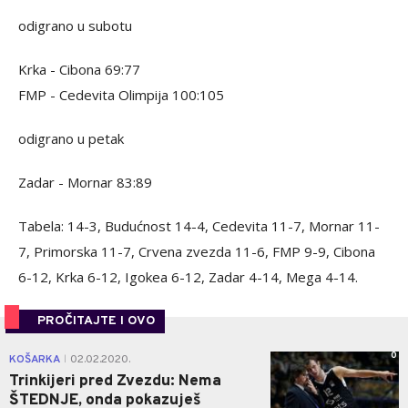
odigrano u subotu
Krka - Cibona 69:77
FMP - Cedevita Olimpija 100:105
odigrano u petak
Zadar - Mornar 83:89
Tabela: 14-3, Budućnost 14-4, Cedevita 11-7, Mornar 11-
7, Primorska 11-7, Crvena zvezda 11-6, FMP 9-9, Cibona
6-12, Krka 6-12, Igokea 6-12, Zadar 4-14, Mega 4-14.
PROČITAJTE I OVO
0
KOŠARKA
02.02.2020.
|
Trinkijeri pred Zvezdu: Nema
ŠTEDNJE, onda pokazuješ