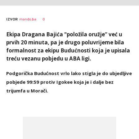
0
IZVOR
mondo.ba
Ekipa Dragana Bajića "položila oružje“ već u
prvih 20 minuta, pa je drugo poluvrijeme bila
formalnost za ekipu Budućnosti koja je upisala
treću vezanu pobjedu u ABA ligi.
Podgorička Budućnost vrlo lako stigla je do ubjedljive
pobjede 99:59 protiv Igokee koja je i dalje bez
trijumfa u Morači.