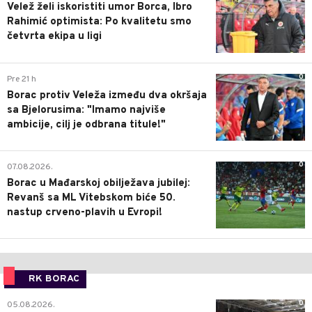
Velež želi iskoristiti umor Borca, Ibro
Rahimić optimista: Po kvalitetu smo
četvrta ekipa u ligi
0
Pre 21 h
Borac protiv Veleža između dva okršaja
sa Bjelorusima: "Imamo najviše
ambicije, cilj je odbrana titule!"
0
07.08.2026.
Borac u Mađarskoj obilježava jubilej:
Revanš sa ML Vitebskom biće 50.
nastup crveno-plavih u Evropi!
RK BORAC
0
05.08.2026.