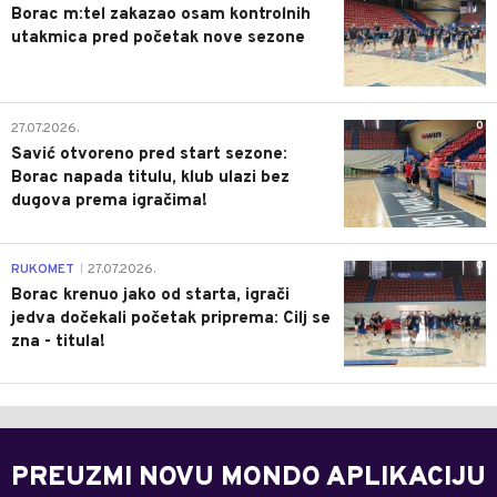
Borac m:tel zakazao osam kontrolnih
utakmica pred početak nove sezone
0
27.07.2026.
Savić otvoreno pred start sezone:
Borac napada titulu, klub ulazi bez
dugova prema igračima!
0
RUKOMET
27.07.2026.
|
Borac krenuo jako od starta, igrači
jedva dočekali početak priprema: Cilj se
zna - titula!
PREUZMI NOVU MONDO APLIKACIJU