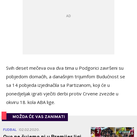
Svih deset mečeva ova dva tima u Podgorici završeni su
pobjedom domaćih, a današnjim trijumfom Budućnost se
sa 14 pobjeda izjednačila sa Partizanom, koji će u
ponedjeljak igrati vječiti derbi protiv Crvene zvezde u
okviru 18. kola ABA lige.
MOŽDA ĆE VAS ZANIMATI
0
FUDBAL
02.02.2020.
|