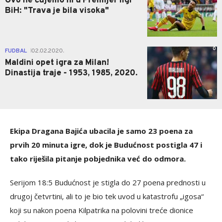
Ovo ne čujemo ni u Premijer ligi
BiH: "Trava je bila visoka"
0
FUDBAL
02.02.2020.
|
Maldini opet igra za Milan!
Dinastija traje - 1953, 1985, 2020.
Ekipa Dragana Bajića ubacila je samo 23 poena za
prvih 20 minuta igre, dok je Budućnost postigla 47 i
tako riješila pitanje pobjednika već do odmora.
Serijom 18:5 Budućnost je stigla do 27 poena prednosti u
drugoj četvrtini, ali to je bio tek uvod u katastrofu „igosa“
koji su nakon poena Kilpatrika na polovini treće dionice