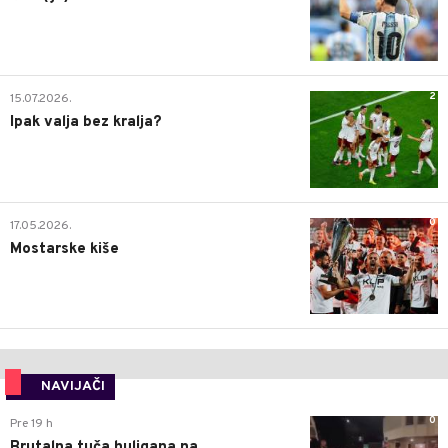
2
15.07.2026.
Ipak valja bez kralja?
0
17.05.2026.
Mostarske kiše
NAVIJAČI
0
Pre 19 h
Brutalna tuča huligana na