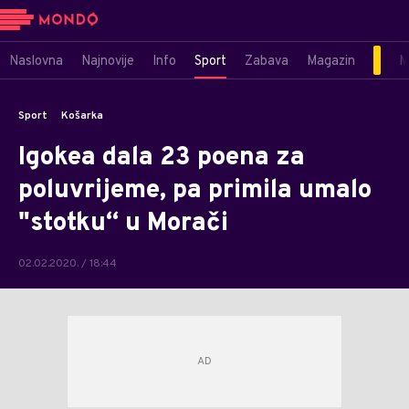
Naslovna
Najnovije
Info
Sport
Zabava
Magazin
M
Sport
Košarka
Igokea dala 23 poena za
poluvrijeme, pa primila umalo
"stotku“ u Morači
02.02.2020. / 18:44