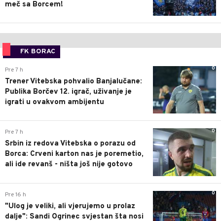
meč sa Borcem!
FK BORAC
0
Pre 7 h
Trener Vitebska pohvalio Banjalučane:
Publika Borčev 12. igrač, uživanje je
igrati u ovakvom ambijentu
0
Pre 7 h
Srbin iz redova Vitebska o porazu od
Borca: Crveni karton nas je poremetio,
ali ide revanš - ništa još nije gotovo
0
Pre 16 h
"Ulog je veliki, ali vjerujemo u prolaz
dalje": Sandi Ogrinec svjestan šta nosi