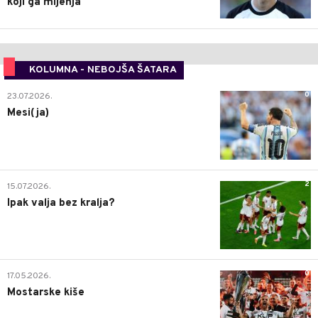
koji ga mijenja
KOLUMNA - NEBOJŠA ŠATARA
0
23.07.2026.
Mesi(ja)
2
15.07.2026.
Ipak valja bez kralja?
0
17.05.2026.
Mostarske kiše