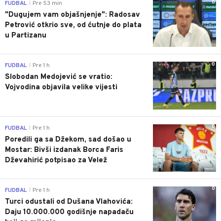
0
FUDBAL
Pre 53 min
|
"Dugujem vam objašnjenje": Radosav
Petrović otkrio sve, od ćutnje do plata
u Partizanu
0
FUDBAL
Pre 1 h
|
Slobodan Medojević se vratio:
Vojvodina objavila velike vijesti
0
FUDBAL
Pre 1 h
|
Poredili ga sa Džekom, sad došao u
Mostar: Bivši izdanak Borca Faris
Dževahirić potpisao za Velež
0
FUDBAL
Pre 1 h
|
Turci odustali od Dušana Vlahovića:
Daju 10.000.000 godišnje napadaču