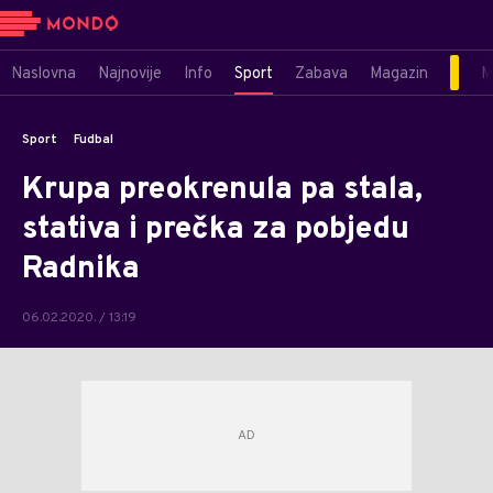
Naslovna
Najnovije
Info
Sport
Zabava
Magazin
M
Sport
Fudbal
Krupa preokrenula pa stala,
stativa i prečka za pobjedu
Radnika
06.02.2020. / 13:19