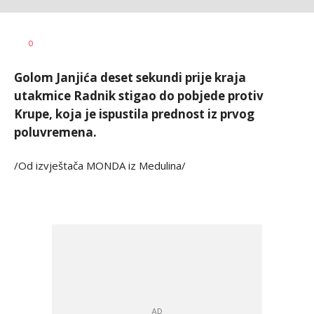
Goran
AUTOR
0
Arbutina
Golom Janjića deset sekundi prije kraja
utakmice Radnik stigao do pobjede protiv
Krupe, koja je ispustila prednost iz prvog
poluvremena.
/Od izvještača MONDA iz Medulina/