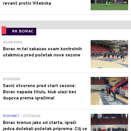
revanš protiv Vitebska
RK BORAC
0
05.08.2026.
Borac m:tel zakazao osam kontrolnih
utakmica pred početak nove sezone
0
27.07.2026.
Savić otvoreno pred start sezone:
Borac napada titulu, klub ulazi bez
dugova prema igračima!
0
RUKOMET
27.07.2026.
|
Borac krenuo jako od starta, igrači
jedva dočekali početak priprema: Cilj se