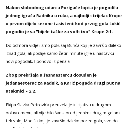
Nakon slobodnog udarca Puzigaće lopta je pogodila
jednog igrača Radnika u ruku, a najbolji strijelac Krupe
u prvom dijelu sezone i asistent kod prvog gola Lukić
pogodio je sa "bijele tačke za vođstvo" Krupe 2:1.
Do odmora vidjeli smo pokušaj Đurića koji je završio daleko
iznad gola, ali poslije samo četiri minute igre u nastavku
novi pogodak. I ponovo iz penala.
Zbog prekršaja u šesnaestercu dosuđen je
jedanaesterac za Radnik, a Karić pogađa drugi put na
utakmici – 2:2.
Ekipa Slavka Petrovića preuzela je inicijativu u drugom
poluvremenu, ali nije bilo šansi pred jednim i drugim golom,
tek volej Modića koji je završio daleko pored gola, sve do