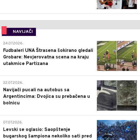
NAVIJAČI
0
24.07.2026.
Fudbaleri UNA Štrasena šokirano gledali
Grobare: Nevjerovatna scena na kraju
utakmice Partizana
0
22.07.2026.
Navijači pucali na autobus sa
Argentincima: Dvojica su prebačena u
bolnicu
1
07.07.2026.
Levski se oglasio: Saopštenje
bugarskog šampiona nekoliko sati pred