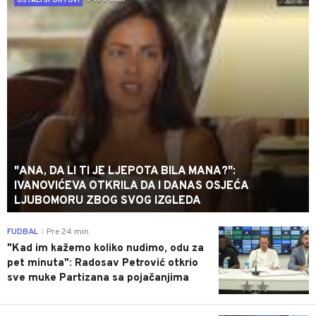
OSTALI SPORTOVI
"ANA, DA LI TI JE LJEPOTA BILA MANA?":
IVANOVIĆEVA OTKRILA DA I DANAS OSJEĆA
LJUBOMORU ZBOG SVOG IZGLEDA
0
FUDBAL
Pre 24 min
|
"Kad im kažemo koliko nudimo, odu za
pet minuta": Radosav Petrović otkrio
sve muke Partizana sa pojačanjima