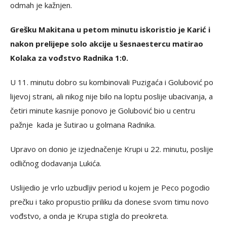
odmah je kažnjen.
Grešku Makitana u petom minutu iskoristio je Karić i
nakon prelijepe solo akcije u šesnaestercu matirao
Kolaka za vođstvo Radnika 1:0.
U 11. minutu dobro su kombinovali Puzigaća i Golubović po
lijevoj strani, ali nikog nije bilo na loptu poslije ubacivanja, a
četiri minute kasnije ponovo je Golubović bio u centru
pažnje kada je šutirao u golmana Radnika.
Upravo on donio je izjednačenje Krupi u 22. minutu, poslije
odličnog dodavanja Lukića.
Uslijedio je vrlo uzbudljiv period u kojem je Peco pogodio
prečku i tako propustio priliku da donese svom timu novo
vođstvo, a onda je Krupa stigla do preokreta.