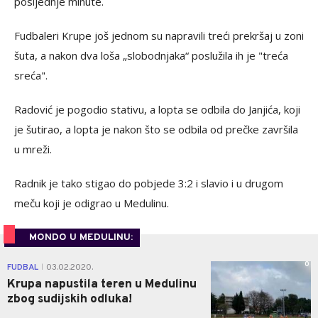
posljednje minute.
Fudbaleri Krupe još jednom su napravili treći prekršaj u zoni
šuta, a nakon dva loša „slobodnjaka“ poslužila ih je "treća
sreća".
Radović je pogodio stativu, a lopta se odbila do Janjića, koji
je šutirao, a lopta je nakon što se odbila od prečke završila
u mreži.
Radnik je tako stigao do pobjede 3:2 i slavio i u drugom
meču koji je odigrao u Medulinu.
MONDO U MEDULINU:
0
FUDBAL
03.02.2020.
|
Krupa napustila teren u Medulinu
zbog sudijskih odluka!