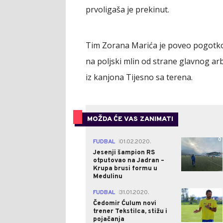
prvoligaša je prekinut.
Tim Zorana Marića je poveo pogotko
na poljski mlin od strane glavnog arb
iz kanjona Tijesno sa terena.
MOŽDA ĆE VAS ZANIMATI
0
FUDBAL
01.02.2020.
|
Jesenji šampion RS
otputovao na Jadran –
Krupa brusi formu u
Medulinu
0
FUDBAL
31.01.2020.
|
Čedomir Ćulum novi
trener Tekstilca, stižu i
pojačanja