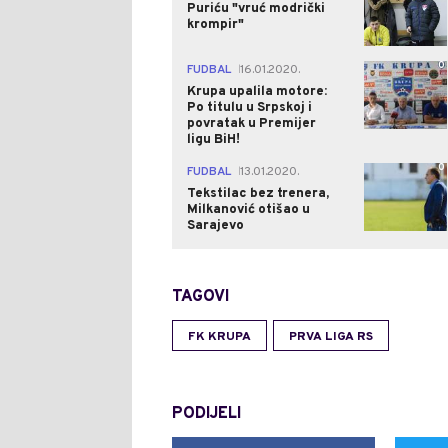
Puriću "vruć modrički
krompir"
0
FUDBAL
16.01.2020.
|
Krupa upalila motore:
Po titulu u Srpskoj i
povratak u Premijer
ligu BiH!
0
FUDBAL
13.01.2020.
|
Tekstilac bez trenera,
Milkanović otišao u
Sarajevo
TAGOVI
FK KRUPA
PRVA LIGA RS
PODIJELI