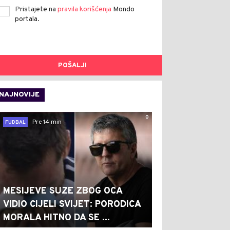
Pristajete na
pravila korišćenja
Mondo
portala.
POŠALJI
NAJNOVIJE
0
Pre 14 min
FUDBAL
MESIJEVE SUZE ZBOG OCA
VIDIO CIJELI SVIJET: PORODICA
MORALA HITNO DA SE ...