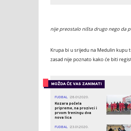
nije preostalo ništa drugo nego da 
Krupa bi u srijedu na Medulin kupu tr
zasad nije poznato kako će biti regi
MOŽDA ĆE VAS ZANIMATI
0
FUDBAL
28.01.2020.
|
Kozara počela
pripreme, na prozivci i
prvom treningu dva
nova lica
0
FUDBAL
23.01.2020.
|