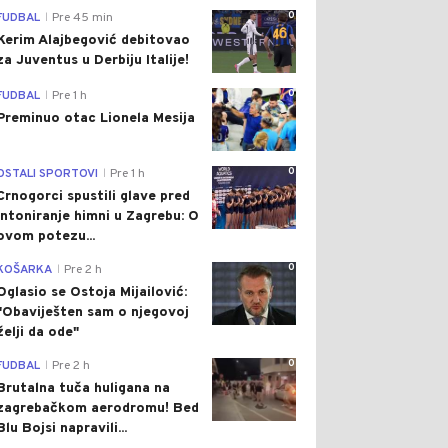
0
FUDBAL
Pre 45 min
|
Kerim Alajbegović debitovao
za Juventus u Derbiju Italije!
0
FUDBAL
Pre 1 h
|
Preminuo otac Lionela Mesija
0
OSTALI SPORTOVI
Pre 1 h
|
Crnogorci spustili glave pred
intoniranje himni u Zagrebu: O
ovom potezu...
0
KOŠARKA
Pre 2 h
|
Oglasio se Ostoja Mijailović:
"Obaviješten sam o njegovoj
želji da ode"
0
FUDBAL
Pre 2 h
|
Brutalna tuča huligana na
zagrebačkom aerodromu! Bed
Blu Bojsi napravili...