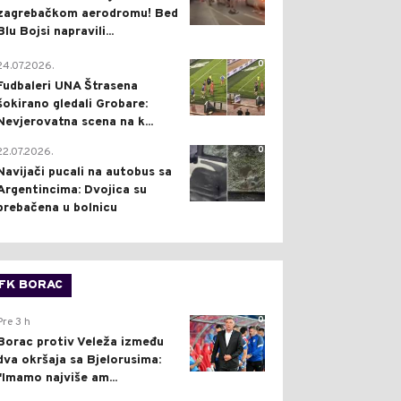
zagrebačkom aerodromu! Bed
Blu Bojsi napravili...
0
24.07.2026.
Fudbaleri UNA Štrasena
šokirano gledali Grobare:
Nevjerovatna scena na k...
0
22.07.2026.
Navijači pucali na autobus sa
Argentincima: Dvojica su
prebačena u bolnicu
FK BORAC
0
Pre 3 h
Borac protiv Veleža između
dva okršaja sa Bjelorusima:
"Imamo najviše am...