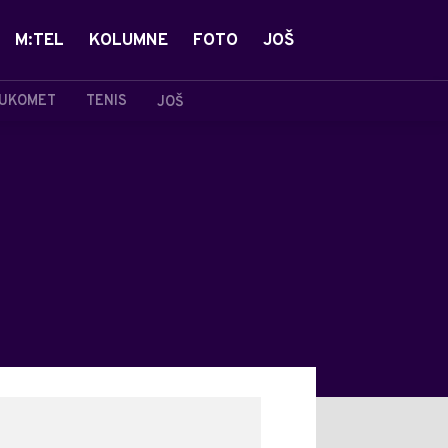
M:TEL
KOLUMNE
FOTO
JOŠ
UKOMET
TENIS
JOŠ