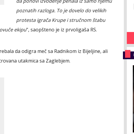
da ponovi izvođenje penala iz samo njemu
poznatih razloga. To je dovelo do velikih
protesta igrača Krupe i stručnom štabu
povuče ekipu
", saopšteno je iz prvoligaša RS.
ebala da odigra meč sa Radnikom iz Bijeljine, ali
strovana utakmica sa Zaglebjem.