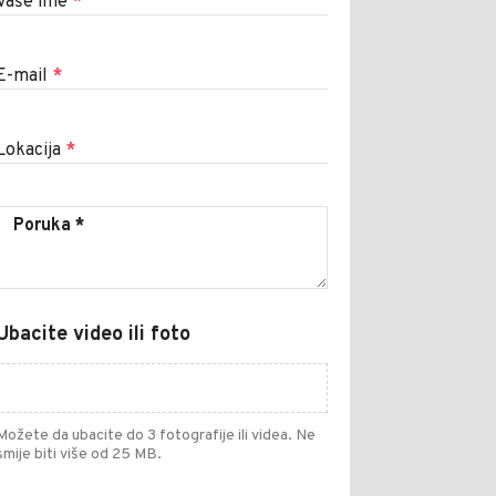
Vaše ime
*
E-mail
*
Lokacija
*
Ubacite video ili foto
Možete da ubacite do 3 fotografije ili videa. Ne
smije biti više od 25 MB.