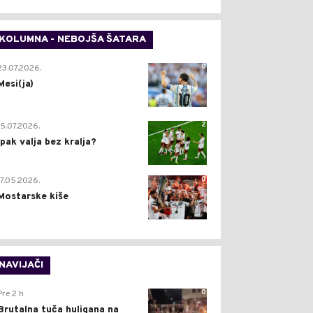
KOLUMNA - NEBOJŠA ŠATARA
0
23.07.2026.
Mesi(ja)
2
15.07.2026.
Ipak valja bez kralja?
0
17.05.2026.
Mostarske kiše
NAVIJAČI
0
Pre 2 h
Brutalna tuča huligana na