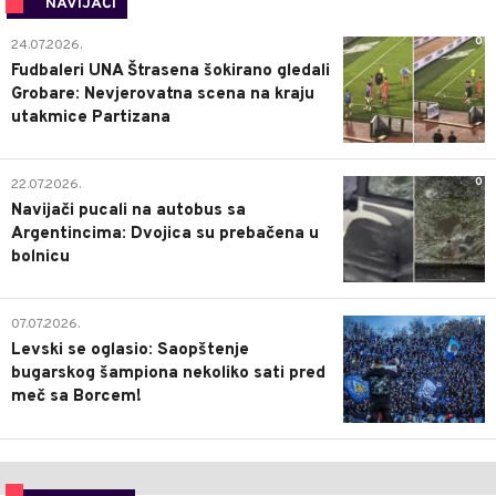
NAVIJAČI
0
24.07.2026.
Fudbaleri UNA Štrasena šokirano gledali
Grobare: Nevjerovatna scena na kraju
utakmice Partizana
0
22.07.2026.
Navijači pucali na autobus sa
Argentincima: Dvojica su prebačena u
bolnicu
1
07.07.2026.
Levski se oglasio: Saopštenje
bugarskog šampiona nekoliko sati pred
meč sa Borcem!