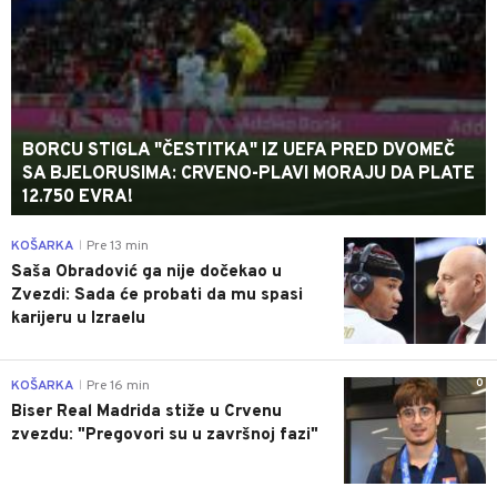
BORCU STIGLA "ČESTITKA" IZ UEFA PRED DVOMEČ
SA BJELORUSIMA: CRVENO-PLAVI MORAJU DA PLATE
12.750 EVRA!
0
KOŠARKA
Pre 13 min
|
Saša Obradović ga nije dočekao u
Zvezdi: Sada će probati da mu spasi
karijeru u Izraelu
0
KOŠARKA
Pre 16 min
|
Biser Real Madrida stiže u Crvenu
zvezdu: "Pregovori su u završnoj fazi"