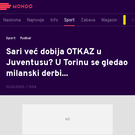
Naslovna
Najnovije
Info
Sport
Zabava
Magazin
M
Sport
Fudbal
Sari već dobija OTKAZ u
Juventusu? U Torinu se gledao
milanski derbi...
10.02.2020. / 11:04