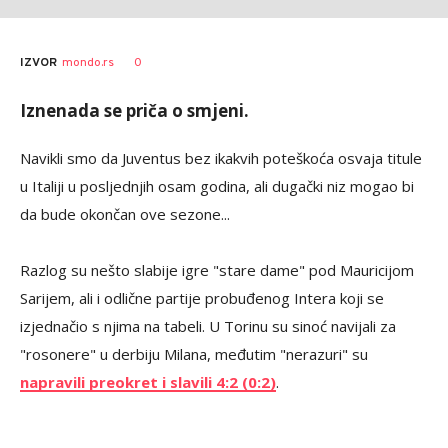
0
IZVOR
mondo.rs
Iznenada se priča o smjeni.
Navikli smo da Juventus bez ikakvih poteškoća osvaja titule
u Italiji u posljednjih osam godina, ali dugački niz mogao bi
da bude okončan ove sezone...
Razlog su nešto slabije igre "stare dame" pod Mauricijom
Sarijem, ali i odlične partije probuđenog Intera koji se
izjednačio s njima na tabeli. U Torinu su sinoć navijali za
"rosonere" u derbiju Milana, međutim "nerazuri" su
napravili preokret i slavili 4:2 (0:2)
.