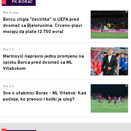
FK BORAC
0
Pre 4 min
Borcu stigla "čestitka" iz UEFA pred
dvomeč sa Bjelorusima: Crveno-plavi
moraju da plate 12.750 evra!
0
Pre 2 h
Marinović napravio jednu promjenu na
spisku Borca pred dvomeč sa ML
Vitebskom
0
Pre 3 h
Sve o utakmici Borac - ML Vitebsk: Kad
počinje, ko prenosi i koliki je ulog?