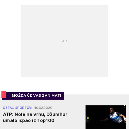
MOŽDA ĆE VAS ZANIMATI
0
OSTALI SPORTOVI
10.02.2020.
|
ATP: Nole na vrhu, Džumhur
umalo ispao iz Top100