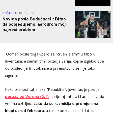
0
KOŠARKA
10.02.2020.
|
Novica posle Budućnosti: Bitno
da pobjeđujemo, aerodrom moj
najveći problem
Odmah posle toga upalio se "crveni alarm" u taboru
Juventusa, a samim tim i pozicija Sarija, koji je izgubio dve
od poslednje tri utakmice u prvenstvu, više nije tako
sigurna.
Kako prenosi italijanska "Republika", Juventus je poslije
poraza od Verona (2:1)
, i prijetnji Intera i Lacija, shvatio
veoma ozbiljno,
tako da se razmišlja o promjeni na
klupi usred februara
, a čak je poznat i kandidat za