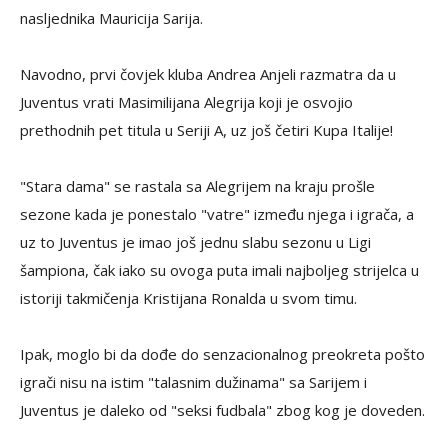
nasljednika Mauricija Sarija.
Navodno, prvi čovjek kluba Andrea Anjeli razmatra da u
Juventus vrati Masimilijana Alegrija koji je osvojio
prethodnih pet titula u Seriji A, uz još četiri Kupa Italije!
"Stara dama" se rastala sa Alegrijem na kraju prošle
sezone kada je ponestalo "vatre" između njega i igrača, a
uz to Juventus je imao još jednu slabu sezonu u Ligi
šampiona, čak iako su ovoga puta imali najboljeg strijelca u
istoriji takmičenja Kristijana Ronalda u svom timu.
Ipak, moglo bi da dođe do senzacionalnog preokreta pošto
igrači nisu na istim "talasnim dužinama" sa Sarijem i
Juventus je daleko od "seksi fudbala" zbog kog je doveden.