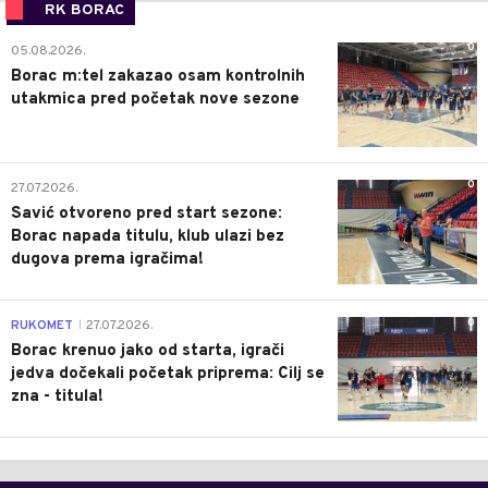
RK BORAC
0
05.08.2026.
Borac m:tel zakazao osam kontrolnih
utakmica pred početak nove sezone
0
27.07.2026.
Savić otvoreno pred start sezone:
Borac napada titulu, klub ulazi bez
dugova prema igračima!
0
RUKOMET
27.07.2026.
|
Borac krenuo jako od starta, igrači
jedva dočekali početak priprema: Cilj se
zna - titula!