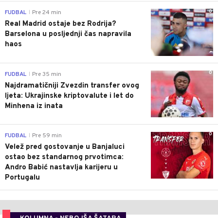
0
FUDBAL
Pre 24 min
|
Real Madrid ostaje bez Rodrija?
Barselona u posljednji čas napravila
haos
0
FUDBAL
Pre 35 min
|
Najdramatičniji Zvezdin transfer ovog
ljeta: Ukrajinske kriptovalute i let do
Minhena iz inata
0
FUDBAL
Pre 59 min
|
Velež pred gostovanje u Banjaluci
ostao bez standarnog prvotimca:
Andro Babić nastavlja karijeru u
Portugalu