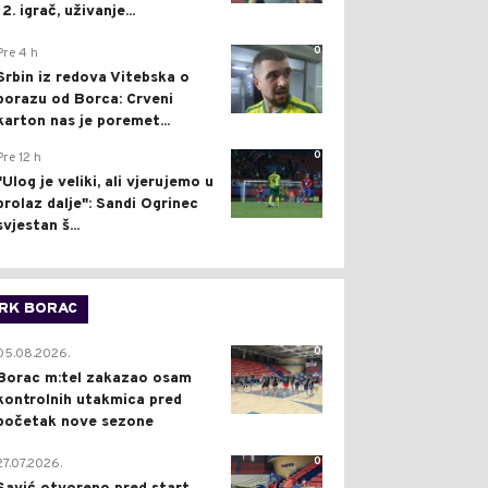
12. igrač, uživanje...
0
Pre 4 h
Srbin iz redova Vitebska o
porazu od Borca: Crveni
karton nas je poremet...
0
Pre 12 h
"Ulog je veliki, ali vjerujemo u
prolaz dalje": Sandi Ogrinec
svjestan š...
RK BORAC
0
05.08.2026.
Borac m:tel zakazao osam
kontrolnih utakmica pred
početak nove sezone
0
27.07.2026.