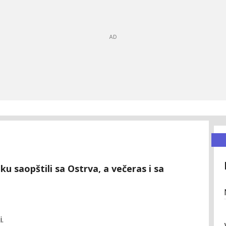
u saopštili sa Ostrva, a večeras i sa
i.