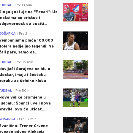
0
FUDBAL
Pre 13 min
|
Sloga gostuje na "Pecari": Uz
maksimalan pristup i
odgovornost do poziti...
0
KOŠARKA
Pre 21 min
|
Vembanjama plaća 100.000
dolara nedjeljno legendi: Ne
žali pare, samo da...
0
FUDBAL
Pre 36 min
|
Navijači Sarajeva ne idu u
Mostar, imaju i žestoku
poruku za čelnike kluba
0
FUDBAL
Pre 50 min
|
Nove velike promjene u
fudbalu: Španci uveli nova
pravila, ovo će uticat...
0
KOŠARKA
Pre 57 min
|
Zvanično: Trener Crvene
zvezde odveo Alekseja