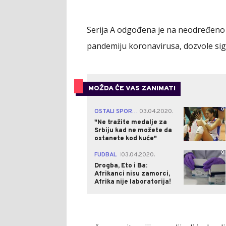
Serija A odgođena je na neodređeno v
pandemiju koronavirusa, dozvole sigu
MOŽDA ĆE VAS ZANIMATI
0
OSTALI SPORTOVI
03.04.2020.
|
"Ne tražite medalje za
Srbiju kad ne možete da
ostanete kod kuće"
0
FUDBAL
03.04.2020.
|
Drogba, Eto i Ba:
Afrikanci nisu zamorci,
Afrika nije laboratorija!