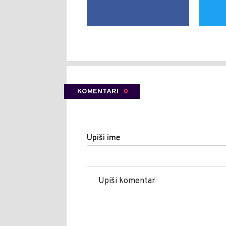
KOMENTARI
0
Upiši ime