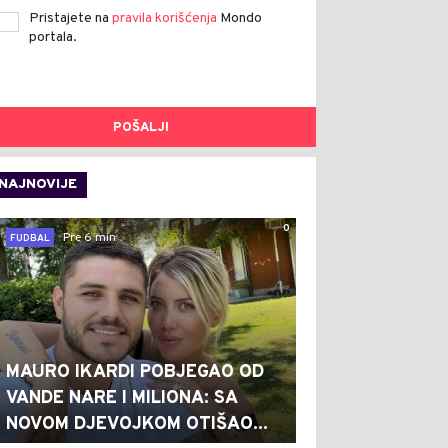
Pristajete na
pravila korišćenja
Mondo
portala.
POŠALJI
NAJNOVIJE
0
Pre 6 min
FUDBAL
MAURO IKARDI POBJEGAO OD
VANDE NARE I MILIONA: SA
NOVOM DJEVOJKOM OTIŠAO...