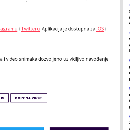
tagramu
i
Twitteru
. Aplikacija je dostupna za
IOS
i
ija i video snimaka dozvoljeno uz vidljivo navođenje
US
KORONA VIRUS