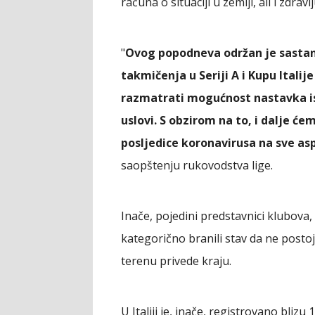
računa o situaciji u zemlji, ali i zdrav
"
Ovog popodneva održan je sastana
takmičenja u Seriji A i Kupu Italij
razmatrati mogućnost nastavka is
uslovi. S obzirom na to, i dalje ć
posljedice koronavirusa na sve as
saopštenju rukovodstva lige.
Inače, pojedini predstavnici klubova
kategorično branili stav da ne posto
terenu privede kraju.
U Italiji je, inače, registrovano bliz