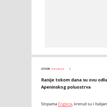
0
IZVOR
mondo.ba
Ranije tokom dana su ovu odluk
Apeninskog poluostrva
Stopama
Engleza
, krenuli su i Italijan