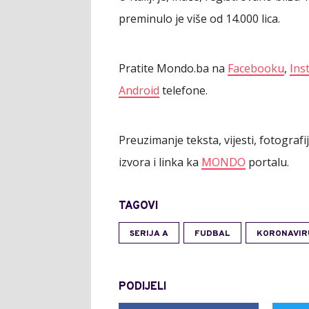
preminulo je više od 14.000 lica.
Pratite Mondo.ba na
Facebooku
,
Ins
Android
telefone.
Preuzimanje teksta, vijesti, fotograf
izvora i linka ka
MONDO
portalu.
TAGOVI
SERIJA A
FUDBAL
KORONAVIR
PODIJELI