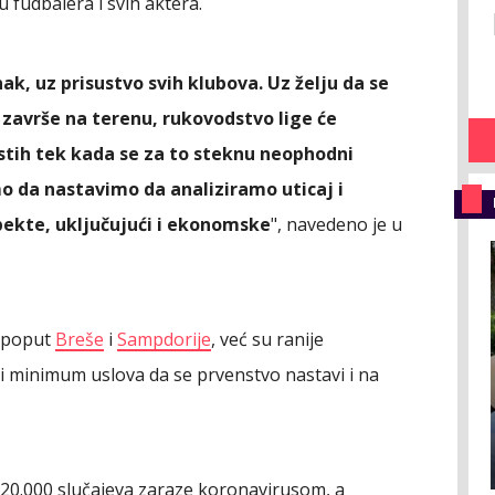
lju fudbalera i svih aktera.
k, uz prisustvo svih klubova. Uz želju da se
e završe na terenu, rukovodstvo lige će
tih tek kada se za to steknu neophodni
emo da nastavimo da analiziramo uticaj i
pekte, uključujući i ekonomske
", navedeno je u
, poput
Breše
i
Sampdorije
, već su ranije
ji minimum uslova da se prvenstvo nastavi i na
u 120.000 slučajeva zaraze koronavirusom, a