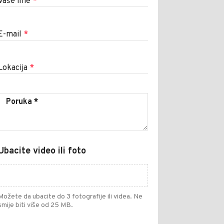
Vaše ime
*
E-mail
*
Lokacija
*
Ubacite video ili foto
Možete da ubacite do 3 fotografije ili videa. Ne
smije biti više od 25 MB.