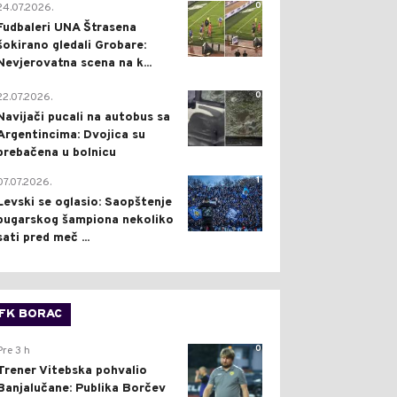
0
24.07.2026.
Fudbaleri UNA Štrasena
šokirano gledali Grobare:
Nevjerovatna scena na k...
0
22.07.2026.
Navijači pucali na autobus sa
Argentincima: Dvojica su
prebačena u bolnicu
1
07.07.2026.
Levski se oglasio: Saopštenje
bugarskog šampiona nekoliko
sati pred meč ...
FK BORAC
0
Pre 3 h
Trener Vitebska pohvalio
Banjalučane: Publika Borčev