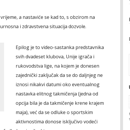
rijeme, a nastaviće se kad to, s obzirom na
rnosna i zdravstvena situacija dozvole.
Epilog je to video-sastanka predstavnika
svih dvadeset klubova, Unije igrača i
rukovodstva lige, na kojem je donesen
zajednički zaključak da se do daljnjeg ne
iznosi nikakvi datumi oko eventualnog
nastavka elitnog takmičenja (jedna od
opcija bila je da takmičenje krene krajem
maja), već da se odluke o sportskim
aktivnostima donose isključivo vodeći