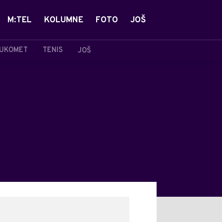
M:TEL
KOLUMNE
FOTO
JOŠ
UKOMET
TENIS
JOŠ