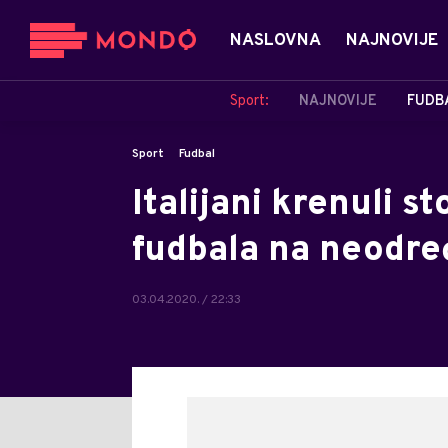
NASLOVNA
NAJNOVIJE
Sport:
NAJNOVIJE
FUDB
Sport
Fudbal
Italijani krenuli 
fudbala na neodre
03.04.2020. / 22:33