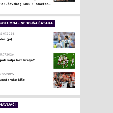
Pokuševskog 1300 kilometar...
KOLUMNA - NEBOJŠA ŠATARA
0
23.07.2026.
Mesi(ja)
2
15.07.2026.
Ipak valja bez kralja?
0
17.05.2026.
Mostarske kiše
NAVIJAČI