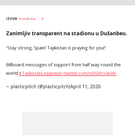
0
IZVOR
mondo.ba
Zanimljiv transparent na stadionu u Dušanbeu.
“Stay strong, Spain! Tajikistan is praying for you!”
Billboard messages of support from half way round the
world.
#TajikistanLeague
pic.twitter.com/nD0jPrUwAK
April 11, 2020
— plasticpitch (@plasticpitch)