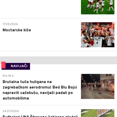
0
17.05.2026.
Mostarske kiše
NAVIJAČI
0
Pre 18 h
Brutalna tuča huligana na
zagrebačkom aerodromu! Bed Blu Bojsi
napravili sačekušu, navijači padali po
automobilima
0
24.07.2026.