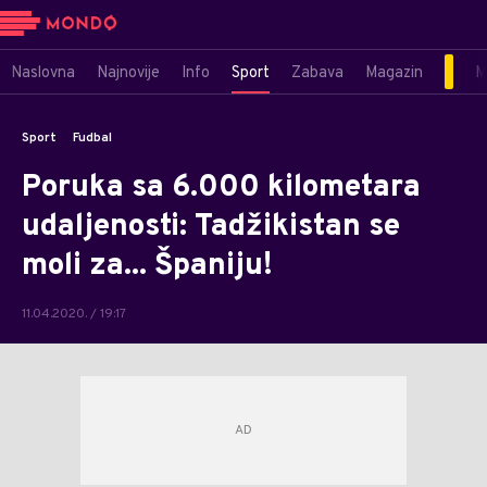
Naslovna
Najnovije
Info
Sport
Zabava
Magazin
M
Sport
Fudbal
Poruka sa 6.000 kilometara
udaljenosti: Tadžikistan se
moli za... Španiju!
11.04.2020. / 19:17