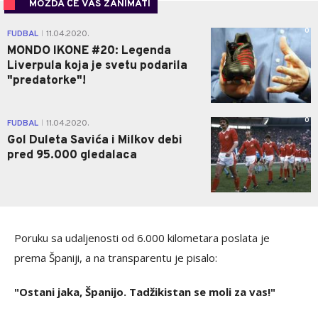
MOŽDA ĆE VAS ZANIMATI
0
FUDBAL
11.04.2020.
|
MONDO IKONE #20: Legenda
Liverpula koja je svetu podarila
"predatorke"!
0
FUDBAL
11.04.2020.
|
Gol Duleta Savića i Milkov debi
pred 95.000 gledalaca
Poruku sa udaljenosti od 6.000 kilometara poslata je
prema Španiji, a na transparentu je pisalo:
"Ostani jaka, Španijo. Tadžikistan se moli za vas!"