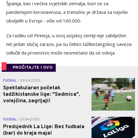
Španija, kao i većina svjetskih zemalja, bori se sa
pandemijom koronavirusa, a trenutno je država sa najviše
oboljelih u Evropi - više od 160.000.
Za razliku od Pirineja, u ovoj azijskoj zemlji nije zabilježen
niti jedan slučaj zaraze, pa su čelnici tažikistangskog saveza
odlučili da prvenstvo može nesmetano da se odvija.
PROČITAJTE I OVO
0
FUDBAL
09.04.2020.
|
Spektakularan početak
tadžikistanske lige: "Sedmica",
volejčina, zagrljaji!
0
FUDBAL
07.04.2020.
|
Predsjednik La Lige: Bez fudbala
(bar) do kraja maja!