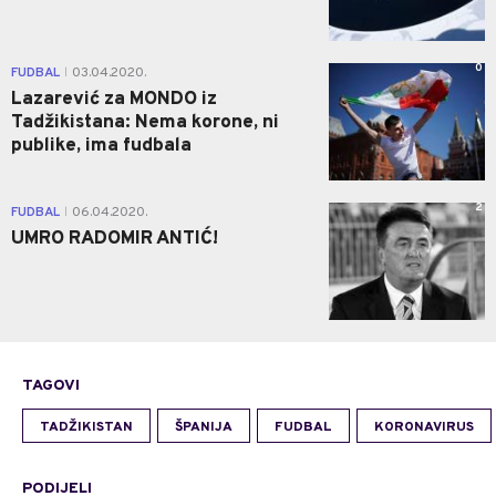
0
FUDBAL
03.04.2020.
|
Lazarević za MONDO iz
Tadžikistana: Nema korone, ni
publike, ima fudbala
2
FUDBAL
06.04.2020.
|
UMRO RADOMIR ANTIĆ!
TAGOVI
TADŽIKISTAN
ŠPANIJA
FUDBAL
KORONAVIRUS
PODIJELI