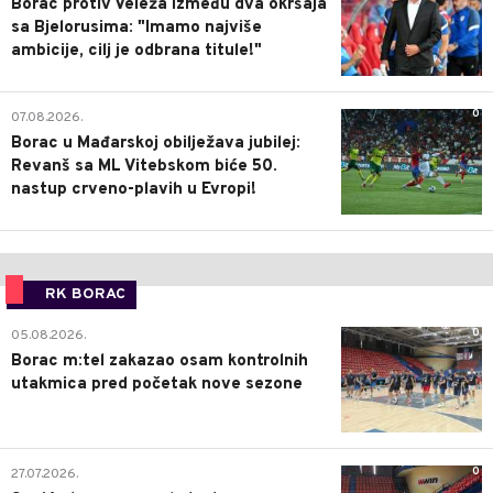
Borac protiv Veleža između dva okršaja
sa Bjelorusima: "Imamo najviše
ambicije, cilj je odbrana titule!"
0
07.08.2026.
Borac u Mađarskoj obilježava jubilej:
Revanš sa ML Vitebskom biće 50.
nastup crveno-plavih u Evropi!
RK BORAC
0
05.08.2026.
Borac m:tel zakazao osam kontrolnih
utakmica pred početak nove sezone
0
27.07.2026.