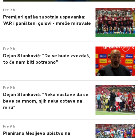
0
Pre 9 h
Premijerligaška subotnja uspavanka:
VAR i poništeni golovi - mreže mirovale
0
Pre 9 h
Dejan Stanković: "Da se bude zvezdaš,
to će nam biti potrebno"
0
Pre 9 h
Dejan Stanković: "Neka nastave da se
bave sa mnom, njih neka ostave na
miru"
0
Pre 9 h
Planirano Mesijevo ubistvo na