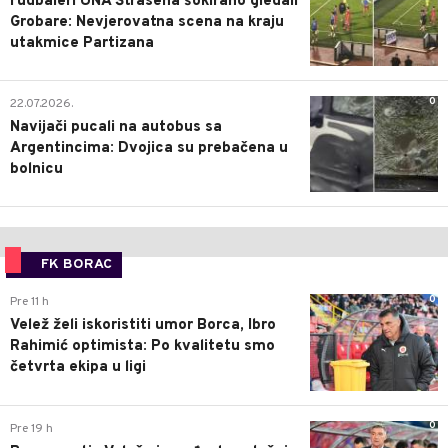
Fudbaleri UNA Štrasena šokirano gledali
Grobare: Nevjerovatna scena na kraju
utakmice Partizana
0
22.07.2026.
Navijači pucali na autobus sa
Argentincima: Dvojica su prebačena u
bolnicu
FK BORAC
0
Pre 11 h
Velež želi iskoristiti umor Borca, Ibro
Rahimić optimista: Po kvalitetu smo
četvrta ekipa u ligi
0
Pre 19 h