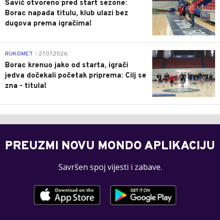
Savić otvoreno pred start sezone:
Borac napada titulu, klub ulazi bez
dugova prema igračima!
0
RUKOMET
27.07.2026.
|
Borac krenuo jako od starta, igrači
jedva dočekali početak priprema: Cilj se
zna - titula!
PREUZMI NOVU MONDO APLIKACIJU
Savršen spoj vijesti i zabave.