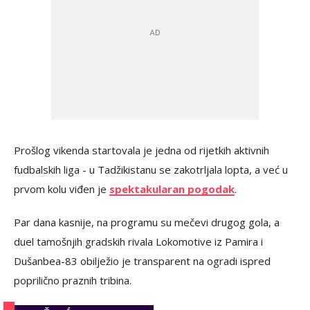
Prošlog vikenda startovala je jedna od rijetkih aktivnih
fudbalskih liga - u Tadžikistanu se zakotrljala lopta, a već u
prvom kolu viđen je
spektakularan pogodak
.
Par dana kasnije, na programu su mečevi drugog gola, a
duel tamošnjih gradskih rivala Lokomotive iz Pamira i
Dušanbea-83 obilježio je transparent na ogradi ispred
poprilično praznih tribina.