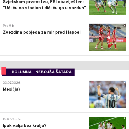
Svjetskom prvenstvu, FBI obaviješten:
"Ući ću na stadion i dići ću ga u vazduh"
0
Pre 9 h
Zvezdina pobjeda za mir pred Hapoel
KOLUMNA - NEBOJŠA ŠATARA
0
23.07.2026.
Mesi(ja)
2
15.07.2026.
Ipak valja bez kralja?