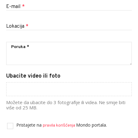
E-mail
*
Lokacija
*
Ubacite video ili foto
Možete da ubacite do 3 fotografije ili videa. Ne smije biti
više od 25 MB.
Pristajete na
Mondo portala.
pravila korišćenja