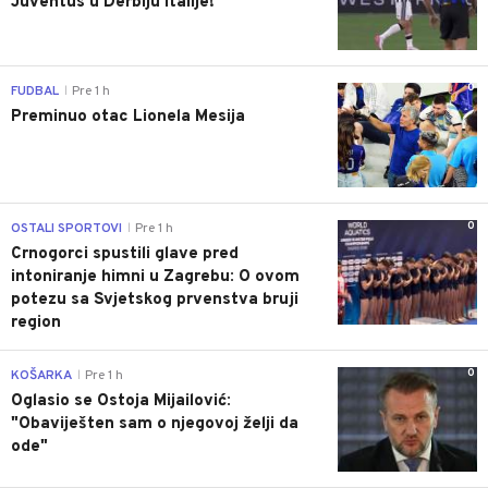
Juventus u Derbiju Italije!
0
FUDBAL
Pre 1 h
|
Preminuo otac Lionela Mesija
0
OSTALI SPORTOVI
Pre 1 h
|
Crnogorci spustili glave pred
intoniranje himni u Zagrebu: O ovom
potezu sa Svjetskog prvenstva bruji
region
0
KOŠARKA
Pre 1 h
|
Oglasio se Ostoja Mijailović:
"Obaviješten sam o njegovoj želji da
ode"