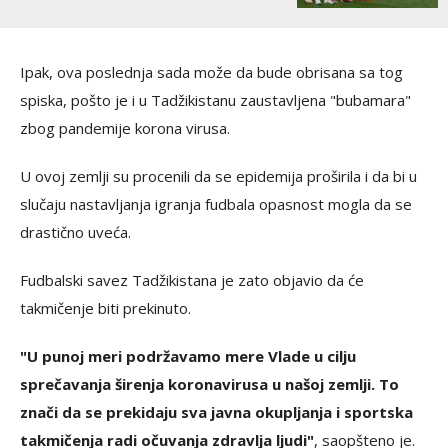
Ipak, ova poslednja sada može da bude obrisana sa tog
spiska, pošto je i u Tadžikistanu zaustavljena "bubamara"
zbog pandemije korona virusa.
U ovoj zemlji su procenili da se epidemija proširila i da bi u
slučaju nastavljanja igranja fudbala opasnost mogla da se
drastično uveća.
Fudbalski savez Tadžikistana je zato objavio da će
takmičenje biti prekinuto.
"U punoj meri podržavamo mere Vlade u cilju
sprečavanja širenja koronavirusa u našoj zemlji. To
znači da se prekidaju sva javna okupljanja i sportska
takmičenja radi očuvanja zdravlja ljudi"
, saopšteno je.