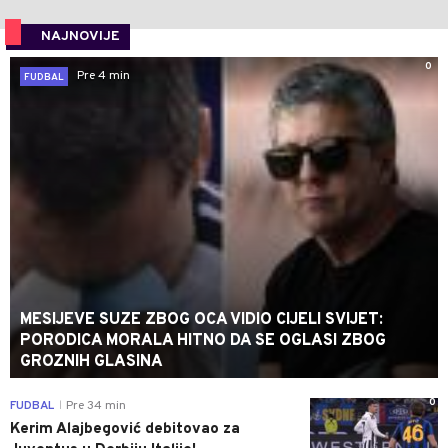
NAJNOVIJE
0
Pre 4 min
FUDBAL
MESIJEVE SUZE ZBOG OCA VIDIO CIJELI SVIJET:
PORODICA MORALA HITNO DA SE OGLASI ZBOG
GROZNIH GLASINA
0
FUDBAL
Pre 34 min
|
Kerim Alajbegović debitovao za