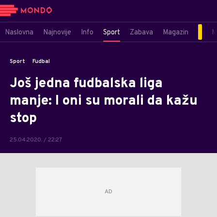
Naslovna
Najnovije
Info
Sport
Zabava
Magazin
M
Sport
Fudbal
Još jedna fudbalska liga
manje: I oni su morali da kažu
stop
25.04.2020. / 22:27