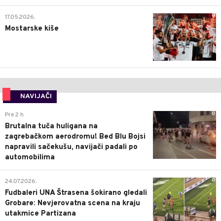
0
17.05.2026.
Mostarske kiše
NAVIJAČI
0
Pre 2 h
Brutalna tuča huligana na
zagrebačkom aerodromu! Bed Blu Bojsi
napravili sačekušu, navijači padali po
automobilima
0
24.07.2026.
Fudbaleri UNA Štrasena šokirano gledali
Grobare: Nevjerovatna scena na kraju
utakmice Partizana