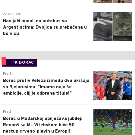
0
22.07.2026.
Navijači pucali na autobus sa
Argentincima: Dvojica su prebačena u
bolnicu
FK BORAC
0
Pre 3 h
Borac protiv Veleža između dva okršaja
sa Bjelorusima: "Imamo najviše
ambicije, cilj je odbrana titule!"
0
Pre 21 h
Borac u Mađarskoj obilježava jubilej:
Revanš sa ML Vitebskom biće 50.
nastup crveno-plavih u Evropi!