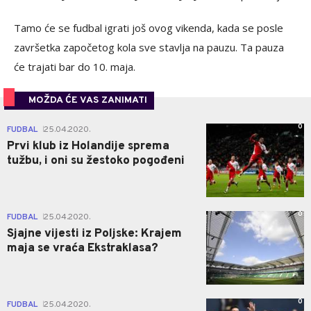
Tamo će se fudbal igrati još ovog vikenda, kada se posle
završetka započetog kola sve stavlja na pauzu. Ta pauza
će trajati bar do 10. maja.
MOŽDA ĆE VAS ZANIMATI
0
FUDBAL
25.04.2020.
|
Prvi klub iz Holandije sprema
tužbu, i oni su žestoko pogođeni
0
FUDBAL
25.04.2020.
|
Sjajne vijesti iz Poljske: Krajem
maja se vraća Ekstraklasa?
0
FUDBAL
25.04.2020.
|