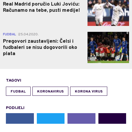
Real Madrid poručio Luki Joviću:
Računamo na tebe, pusti medije!
0
FUDBAL
25.04.2020.
|
Pregovori zaustavljeni: Čelsi i
fudbaleri se nisu dogovorili oko
plata
TAGOVI
FUDBAL
KORONAVIRUS
KORONA VIRUS
PODIJELI