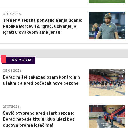
0
07.08.2026.
Trener Vitebska pohvalio Banjalučane:
Publika Borčev 12. igrač, uživanje je
igrati u ovakvom ambijentu
RK BORAC
0
05.08.2026.
Borac m:tel zakazao osam kontrolnih
utakmica pred početak nove sezone
0
27.07.2026.
Savić otvoreno pred start sezone:
Borac napada titulu, klub ulazi bez
dugova prema igračima!