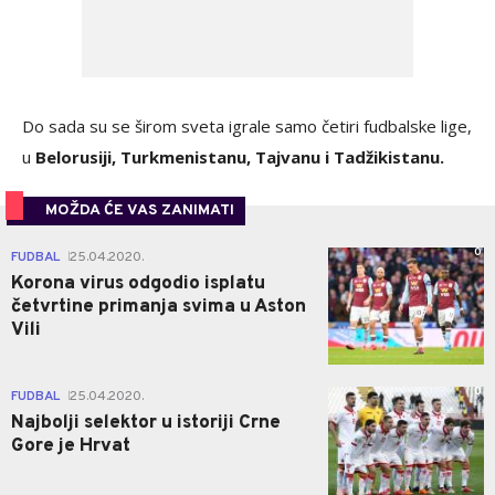
Do sada su se širom sveta igrale samo četiri fudbalske lige,
u
Belorusiji, Turkmenistanu, Tajvanu i Tadžikistanu.
MOŽDA ĆE VAS ZANIMATI
0
FUDBAL
25.04.2020.
|
Korona virus odgodio isplatu
četvrtine primanja svima u Aston
Vili
0
FUDBAL
25.04.2020.
|
Najbolji selektor u istoriji Crne
Gore je Hrvat