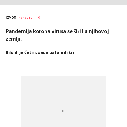
Nebojša
AUTOR
0
IZVOR
mondo.rs
Marković
Pandemija korona virusa se širi i u njihovoj
zemlji.
Bilo ih je četiri, sada ostale ih tri.