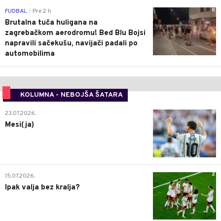
0
FUDBAL
Pre 2 h
|
Brutalna tuča huligana na
zagrebačkom aerodromu! Bed Blu Bojsi
napravili sačekušu, navijači padali po
automobilima
KOLUMNA - NEBOJŠA ŠATARA
0
23.07.2026.
Mesi(ja)
2
15.07.2026.
Ipak valja bez kralja?