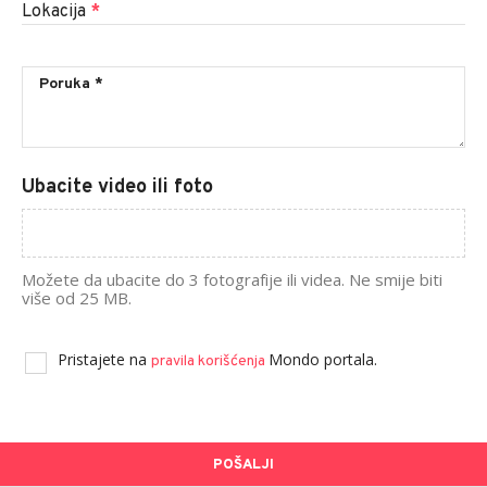
Lokacija
*
Ubacite video ili foto
Možete da ubacite do 3 fotografije ili videa. Ne smije biti
više od 25 MB.
Pristajete na
Mondo portala.
pravila korišćenja
POŠALJI