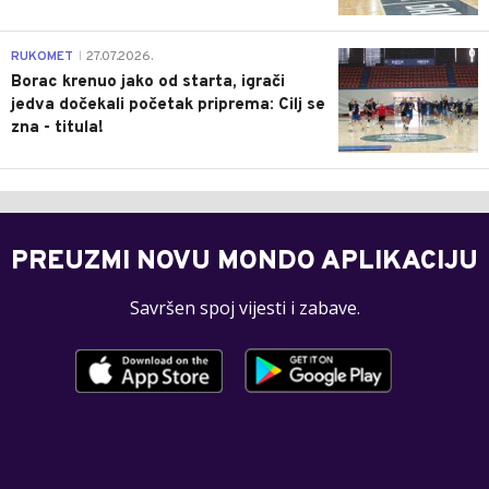
0
RUKOMET
27.07.2026.
|
Borac krenuo jako od starta, igrači
jedva dočekali početak priprema: Cilj se
zna - titula!
PREUZMI NOVU MONDO APLIKACIJU
Savršen spoj vijesti i zabave.