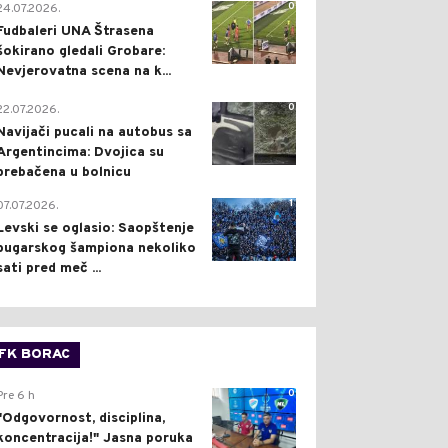
0
24.07.2026.
Fudbaleri UNA Štrasena
šokirano gledali Grobare:
Nevjerovatna scena na k...
0
22.07.2026.
Navijači pucali na autobus sa
Argentincima: Dvojica su
prebačena u bolnicu
1
07.07.2026.
Levski se oglasio: Saopštenje
bugarskog šampiona nekoliko
sati pred meč ...
FK BORAC
0
Pre 6 h
"Odgovornost, disciplina,
koncentracija!" Jasna poruka