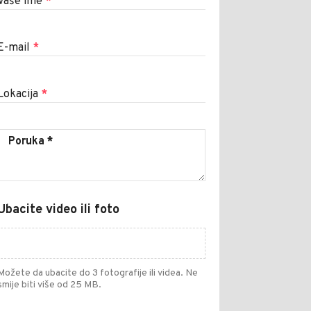
Vaše ime
*
E-mail
*
Lokacija
*
Ubacite video ili foto
Možete da ubacite do 3 fotografije ili videa. Ne
smije biti više od 25 MB.