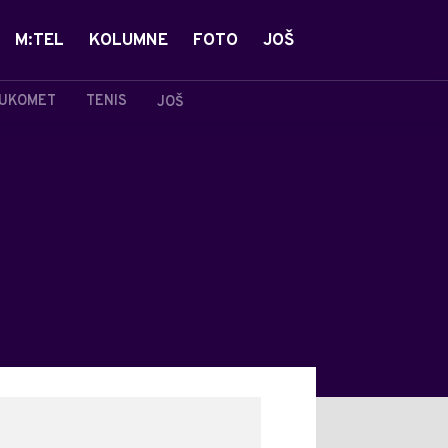
M:TEL
KOLUMNE
FOTO
JOŠ
UKOMET
TENIS
JOŠ