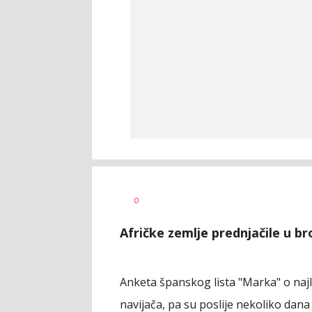
Milutin
AUTOR
0
Vujičić
Afričke zemlje prednjačile u bro
Anketa španskog lista "Marka" o naj
navijača, pa su poslije nekoliko dana