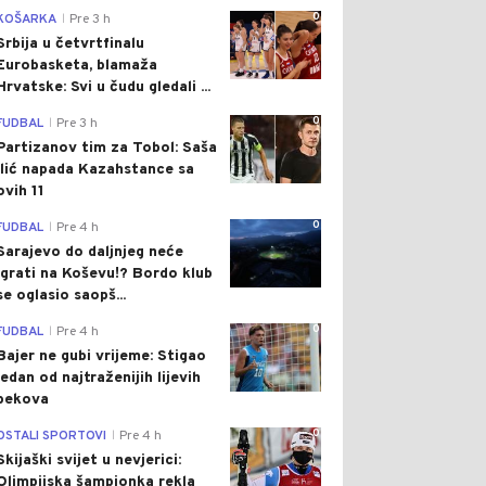
0
KOŠARKA
Pre 3 h
|
Srbija u četvrtfinalu
Eurobasketa, blamaža
Hrvatske: Svi u čudu gledali ...
0
FUDBAL
Pre 3 h
|
Partizanov tim za Tobol: Saša
Ilić napada Kazahstance sa
ovih 11
0
FUDBAL
Pre 4 h
|
Sarajevo do daljnjeg neće
igrati na Koševu!? Bordo klub
se oglasio saopš...
0
FUDBAL
Pre 4 h
|
Bajer ne gubi vrijeme: Stigao
jedan od najtraženijih lijevih
bekova
0
OSTALI SPORTOVI
Pre 4 h
|
Skijaški svijet u nevjerici:
Olimpijska šampionka rekla