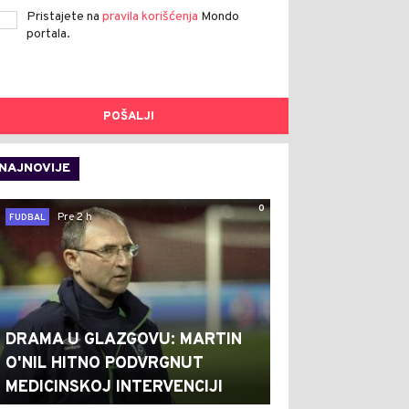
Pristajete na
pravila korišćenja
Mondo
portala.
POŠALJI
NAJNOVIJE
0
Pre 2 h
FUDBAL
DRAMA U GLAZGOVU: MARTIN
O'NIL HITNO PODVRGNUT
MEDICINSKOJ INTERVENCIJI