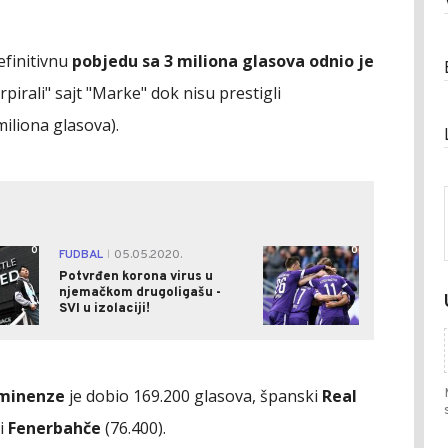
efinitivnu
pobjedu sa 3 miliona glasova odnio je
urpirali" sajt "Marke" dok nisu prestigli
miliona glasova).
0
0
FUDBAL
05.05.2020.
|
Potvrđen korona virus u
njemačkom drugoligašu -
SVI u izolaciji!
minenze
je dobio 169.200 glasova, španski
Real
 i
Fenerbahče
(76.400).