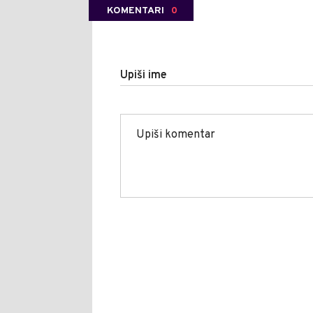
KOMENTARI
0
Upiši ime