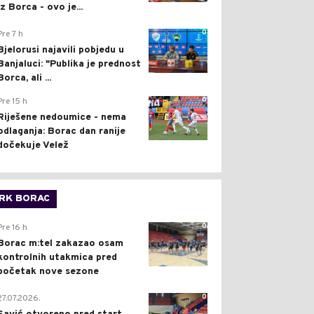
iz Borca - ovo je...
0
Pre 7 h
Bjelorusi najavili pobjedu u
Banjaluci: "Publika je prednost
Borca, ali ...
0
Pre 15 h
Riješene nedoumice - nema
odlaganja: Borac dan ranije
dočekuje Velež
RK BORAC
0
Pre 16 h
Borac m:tel zakazao osam
kontrolnih utakmica pred
početak nove sezone
0
27.07.2026.