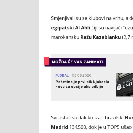
Smjenjivali su se klubovi na vrhu, a d
egipatski Al Ahli
čiji su navijači "uz
marokansku
Ražu Kazablanku
(2,7 
MOŽDA ĆE VAS ZANIMATI
FUDBAL
05.05.2020.
|
Poketino je prvi pik Njukasla
- ovo su opcije ako odbije
Svi ostali su daleko iza - brazilski
Flu
Madrid
134.500, dok je u TOP5 ušao