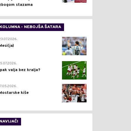
zbogom stazama
KOLUMNA - NEBOJŠA ŠATARA
0
23.07.2026.
Mesi(ja)
2
15.07.2026.
Ipak valja bez kralja?
0
17.05.2026.
Mostarske kiše
NAVIJAČI