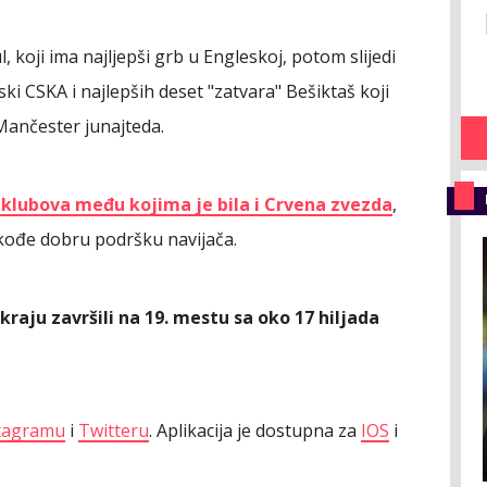
, koji ima najljepši grb u Engleskoj, potom slijedi
ski CSKA i najlepših deset "zatvara" Bešiktaš koji
 Mančester junajteda.
klubova među kojima je bila i Crvena zvezda
,
takođe dobru podršku navijača.
 kraju završili na 19. mestu sa oko 17 hiljada
tagramu
i
Twitteru
. Aplikacija je dostupna za
IOS
i