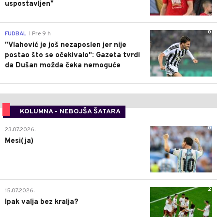
uspostavljen"
0
FUDBAL
Pre 9 h
|
"Vlahović je još nezaposlen jer nije
postao što se očekivalo": Gazeta tvrdi
da Dušan možda čeka nemoguće
KOLUMNA - NEBOJŠA ŠATARA
0
23.07.2026.
Mesi(ja)
2
15.07.2026.
Ipak valja bez kralja?