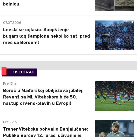
bolnicu
1
07.07.2026.
Levski se oglasio: Saopštenje
bugarskog šampiona nekoliko sati pred
meč sa Borcem!
FK BORAC
0
Pre 13 h
Borac u Mađarskoj obilježava jubilej:
Revanš sa ML Vitebskom biće 50.
nastup crveno-plavih u Evropi!
0
Pre 22 h
Trener Vitebska pohvalio Banjalučane:
Publika Borčev 12. igrač, uživanje je