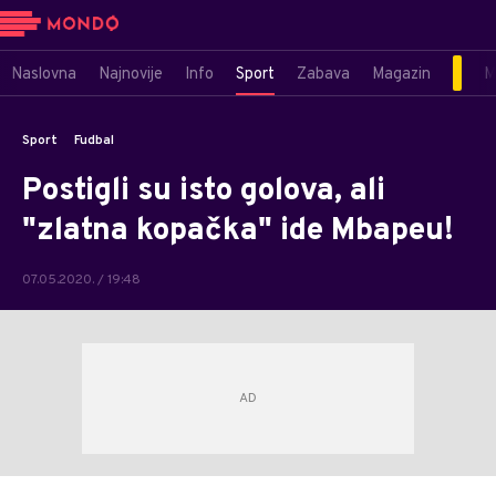
Naslovna
Najnovije
Info
Sport
Zabava
Magazin
M
Sport
Fudbal
Postigli su isto golova, ali
"zlatna kopačka" ide Mbapeu!
07.05.2020. / 19:48