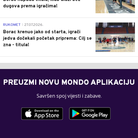
dugova prema igračima!
0
RUKOMET
27.07.2026.
|
Borac krenuo jako od starta, igrači
jedva dočekali početak priprema: Cilj se
zna - titula!
PREUZMI NOVU MONDO APLIKACIJU
Savršen spoj vijesti i zabave.