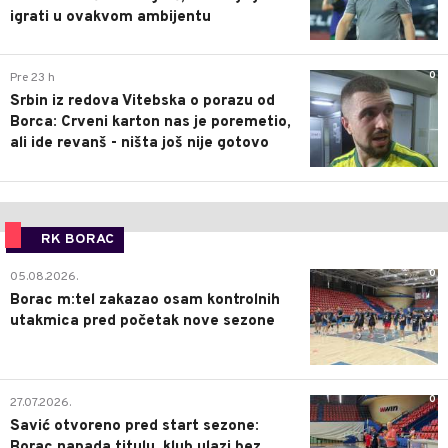
igrati u ovakvom ambijentu
0
Pre 23 h
Srbin iz redova Vitebska o porazu od
Borca: Crveni karton nas je poremetio,
ali ide revanš - ništa još nije gotovo
RK BORAC
0
05.08.2026.
Borac m:tel zakazao osam kontrolnih
utakmica pred početak nove sezone
0
27.07.2026.
Savić otvoreno pred start sezone:
Borac napada titulu, klub ulazi bez