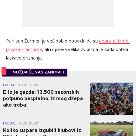
Pari sen Žermen je već dobio potvrdu da su
odbranili trofej
prvaka Francuske
, ali i njihova velika zvijezda je sada dobila
laskavo priznanje.
MOŽDA ĆE VAS ZANIMATI
0
FUDBAL
07.05.2020.
|
E to je gazda: 13.500 sezonskih
potpuno besplatno, iz mog džepa
ako treba!
0
FUDBAL
07.05.2020.
|
Koliko su para izgubili klubovi iz