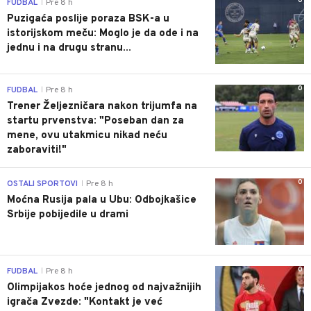
0
FUDBAL
Pre 8 h
|
Puzigaća poslije poraza BSK-a u
istorijskom meču: Moglo je da ode i na
jednu i na drugu stranu...
0
FUDBAL
Pre 8 h
|
Trener Željezničara nakon trijumfa na
startu prvenstva: "Poseban dan za
mene, ovu utakmicu nikad neću
zaboraviti!"
0
OSTALI SPORTOVI
Pre 8 h
|
Moćna Rusija pala u Ubu: Odbojkašice
Srbije pobijedile u drami
0
FUDBAL
Pre 8 h
|
Olimpijakos hoće jednog od najvažnijih
igrača Zvezde: "Kontakt je već