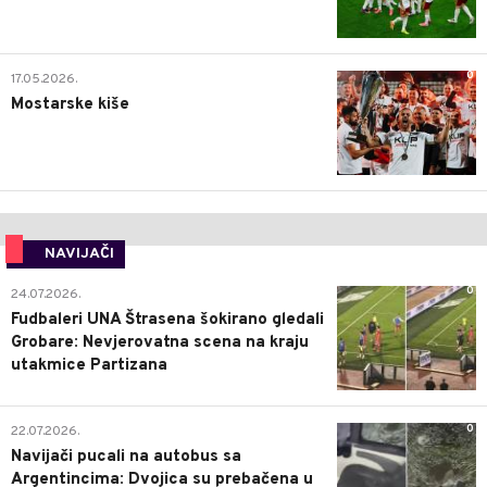
0
17.05.2026.
Mostarske kiše
NAVIJAČI
0
24.07.2026.
Fudbaleri UNA Štrasena šokirano gledali
Grobare: Nevjerovatna scena na kraju
utakmice Partizana
0
22.07.2026.
Navijači pucali na autobus sa
Argentincima: Dvojica su prebačena u