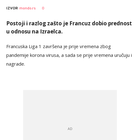
Nebojša
AUTOR
0
IZVOR
mondo.rs
Marković
Postoji i razlog zašto je Francuz dobio prednost
u odnosu na Izraelca.
Francuska Liga 1 završena je prije vremena zbog
pandemije korona virusa, a sada se prije vremena uručuju i
nagrade.