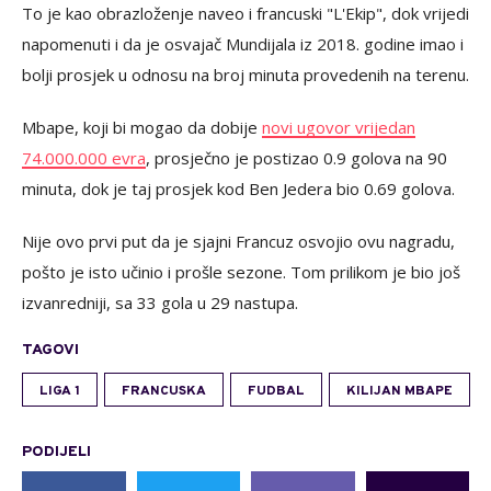
To je kao obrazloženje naveo i francuski "L'Ekip", dok vrijedi
napomenuti i da je osvajač Mundijala iz 2018. godine imao i
bolji prosjek u odnosu na broj minuta provedenih na terenu.
Mbape, koji bi mogao da dobije
novi ugovor vrijedan
74.000.000 evra
, prosječno je postizao 0.9 golova na 90
minuta, dok je taj prosjek kod Ben Jedera bio 0.69 golova.
Nije ovo prvi put da je sjajni Francuz osvojio ovu nagradu,
pošto je isto učinio i prošle sezone. Tom prilikom je bio još
izvanredniji, sa 33 gola u 29 nastupa.
TAGOVI
LIGA 1
FRANCUSKA
FUDBAL
KILIJAN MBAPE
PODIJELI