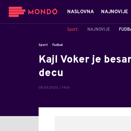
NASLOVNA
NAJNOVIJE
Sport:
NAJNOVIJE
FUDB
Sport
Fudbal
Kajl Voker je besa
decu
08.05.2020. / 14:01