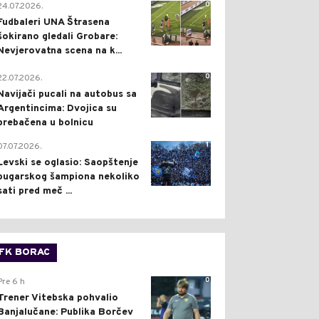
0
24.07.2026.
Fudbaleri UNA Štrasena
šokirano gledali Grobare:
Nevjerovatna scena na k...
0
22.07.2026.
Navijači pucali na autobus sa
Argentincima: Dvojica su
prebačena u bolnicu
1
07.07.2026.
Levski se oglasio: Saopštenje
bugarskog šampiona nekoliko
sati pred meč ...
FK BORAC
0
Pre 6 h
Trener Vitebska pohvalio
Banjalučane: Publika Borčev