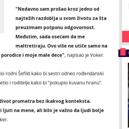
"Nedavno sam prošao kroz jedno od
najtežih razdoblja u svom životu za šta
preuzimam potpunu odgovornost.
Međutim, sada osećam da me
maltretiraju. Ovo više ne utiče samo na
e porodice i moje male dece"
, napisao je Voker.
tio rodni Šefild kako bi sestri odneo rođendanski
setio i roditelje kako bi "pokupio kuvanu hranu".
 život promatra bez ikakvog konteksta.
ljuti na mene, ali bilo je važno da ljudi bolje
ker.