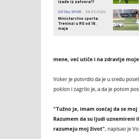
izađe iz zatvora!?
0
OSTALI SPORTOVI
08.05.2020.
|
Ministarstvo sporta:
Treninzi u RS od 18.
maja
mene, već utiče i na zdravlje moj
Voker je potvrdio da je u sredu pose
poklon i zagrlio je, a da je potom po
"Tužno je, imam osećaj da se moj
Razumem da su ljudi uznemireni ili 
razumeju moj život"
, napisao je Vo