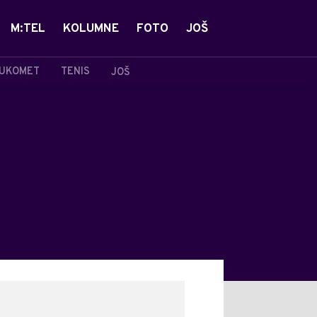
M:TEL
KOLUMNE
FOTO
JOŠ
UKOMET
TENIS
JOŠ