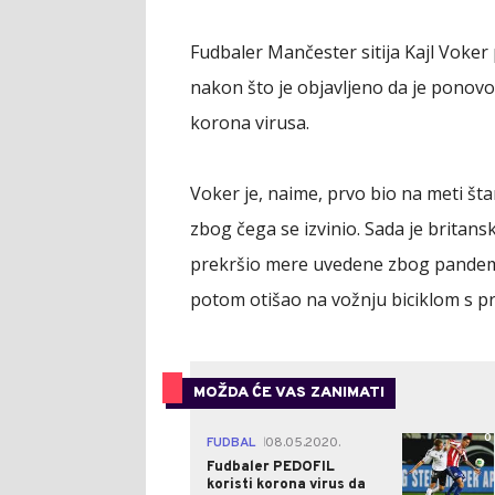
Fudbaler Mančester sitija Kajl Voker p
nakon što je objavljeno da je ponovo
korona virusa.
Voker je, naime, prvo bio na meti š
zbog čega se izvinio. Sada je britansk
prekršio mere uvedene zbog pandemij
potom otišao na vožnju biciklom s pri
MOŽDA ĆE VAS ZANIMATI
0
FUDBAL
08.05.2020.
|
Fudbaler PEDOFIL
koristi korona virus da