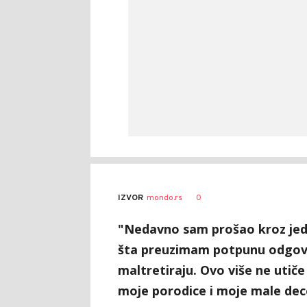
AUTOR
Beta/AP
0
IZVOR
mondo.rs
"Nedavno sam prošao kroz jedn
šta preuzimam potpunu odgov
maltretiraju. Ovo više ne utiče
moje porodice i moje male dece