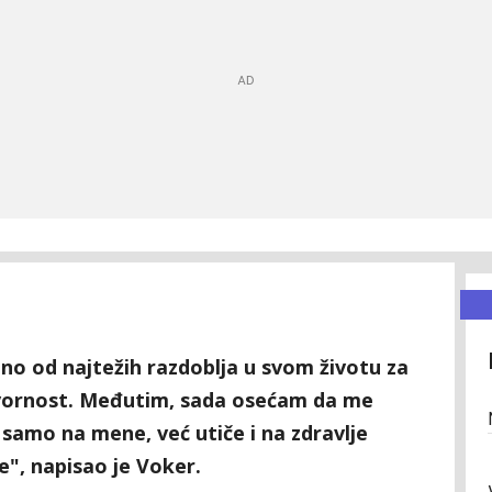
o od najtežih razdoblja u svom životu za
ornost. Međutim, sada osećam da me
 samo na mene, već utiče i na zdravlje
", napisao je Voker.