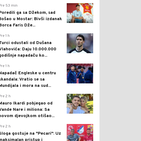
0
Pre 53 min
Poredili ga sa Džekom, sad
došao u Mostar: Bivši izdanak
Borca Faris Dže...
0
Pre 1 h
Turci odustali od Dušana
Vlahovića: Daju 10.000.000
godišnje napadaču ko...
0
Pre 1 h
Napadač Engleske u centru
skandala: Vratio se sa
Mundijala i mora na sud...
0
Pre 2 h
Mauro Ikardi pobjegao od
Vande Nare i miliona: Sa
novom djevojkom otišao...
0
Pre 2 h
Sloga gostuje na "Pecari": Uz
maksimalan pristup i