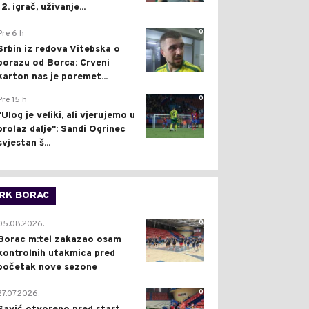
12. igrač, uživanje...
0
Pre 6 h
Srbin iz redova Vitebska o
porazu od Borca: Crveni
karton nas je poremet...
0
Pre 15 h
"Ulog je veliki, ali vjerujemo u
prolaz dalje": Sandi Ogrinec
svjestan š...
RK BORAC
0
05.08.2026.
Borac m:tel zakazao osam
kontrolnih utakmica pred
početak nove sezone
0
27.07.2026.