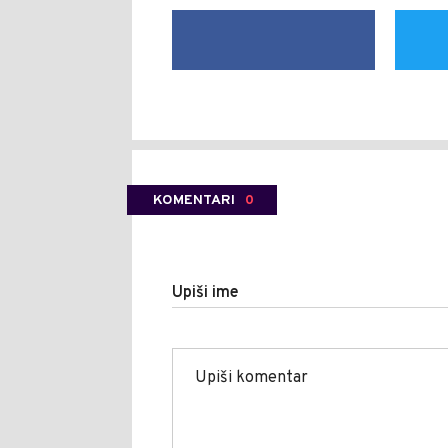
KOMENTARI
0
Upiši ime