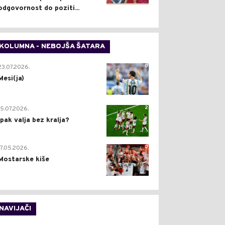
odgovornost do poziti...
KOLUMNA - NEBOJŠA ŠATARA
0
23.07.2026.
Mesi(ja)
2
15.07.2026.
Ipak valja bez kralja?
0
17.05.2026.
Mostarske kiše
NAVIJAČI