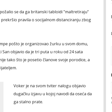
ožalio se da ga britanski tabloidi "maltretiraju"
 prekršio pravila o socijalnom distanciranju zbog
tampe pošto je organizovao žurku u svom domu,
i San objavio da je tri puta u roku od 24 sata
e tako što je posetio članove svoje porodice, a
jateljem.
Voker je na svom tviter nalogu objavio
dugačku izjavu u kojoj navodi da oseća da
ga stalno prate.