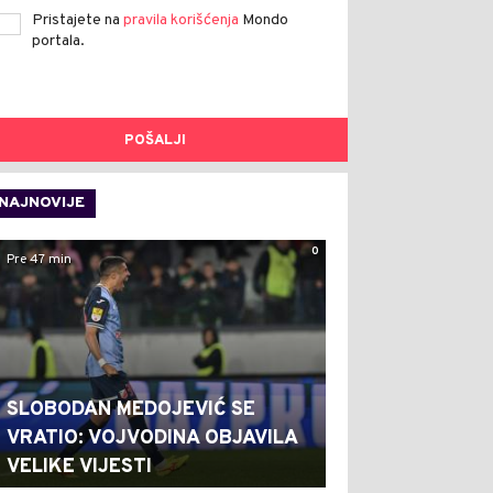
Pristajete na
pravila korišćenja
Mondo
portala.
POŠALJI
NAJNOVIJE
0
Pre 47 min
SLOBODAN MEDOJEVIĆ SE
VRATIO: VOJVODINA OBJAVILA
VELIKE VIJESTI