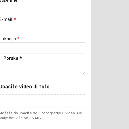
Vaše ime
*
E-mail
*
Lokacija
*
Ubacite video ili foto
Možete da ubacite do 3 fotografije ili videa. Ne
smije biti više od 25 MB.