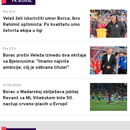
FK BORAC
0
Pre 15 h
Velež želi iskoristiti umor Borca, Ibro
Rahimić optimista: Po kvalitetu smo
četvrta ekipa u ligi
0
Pre 23 h
Borac protiv Veleža između dva okršaja
sa Bjelorusima: "Imamo najviše
ambicije, cilj je odbrana titule!"
0
07.08.2026.
Borac u Mađarskoj obilježava jubilej:
Revanš sa ML Vitebskom biće 50.
nastup crveno-plavih u Evropi!