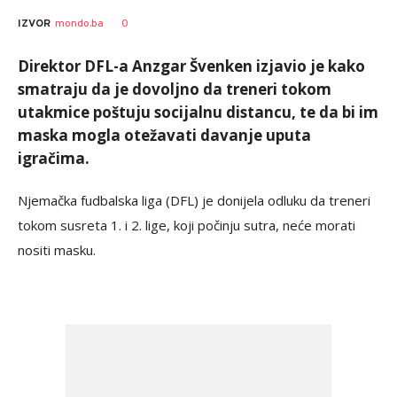
AUTOR
Anadolija
0
IZVOR
mondo.ba
Direktor DFL-a Anzgar Švenken izjavio je kako
smatraju da je dovoljno da treneri tokom
utakmice poštuju socijalnu distancu, te da bi im
maska mogla otežavati davanje uputa
igračima.
Njemačka fudbalska liga (DFL) je donijela odluku da treneri
tokom susreta 1. i 2. lige, koji počinju sutra, neće morati
nositi masku.