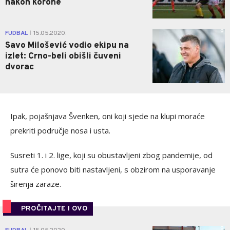
nakon korone
0
FUDBAL
15.05.2020.
|
Savo Milošević vodio ekipu na
izlet: Crno-beli obišli čuveni
dvorac
Ipak, pojašnjava Švenken, oni koji sjede na klupi moraće
prekriti područje nosa i usta.
Susreti 1. i 2. lige, koji su obustavljeni zbog pandemije, od
sutra će ponovo biti nastavljeni, s obzirom na usporavanje
širenja zaraze.
PROČITAJTE I OVO
0