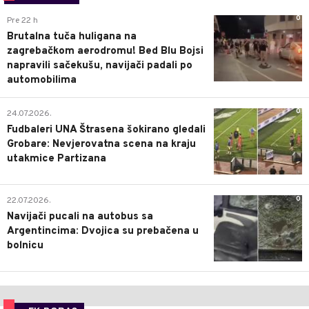
0
Pre 22 h
Brutalna tuča huligana na
zagrebačkom aerodromu! Bed Blu Bojsi
napravili sačekušu, navijači padali po
automobilima
0
24.07.2026.
Fudbaleri UNA Štrasena šokirano gledali
Grobare: Nevjerovatna scena na kraju
utakmice Partizana
0
22.07.2026.
Navijači pucali na autobus sa
Argentincima: Dvojica su prebačena u
bolnicu