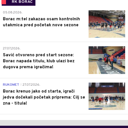
RK BORAC
0
05.08.2026.
Borac m:tel zakazao osam kontrolnih
utakmica pred početak nove sezone
0
27.07.2026.
Savić otvoreno pred start sezone:
Borac napada titulu, klub ulazi bez
dugova prema igračima!
0
RUKOMET
27.07.2026.
|
Borac krenuo jako od starta, igrači
jedva dočekali početak priprema: Cilj se
zna - titula!