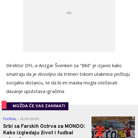
Direktor DFL-a Anzgar Švenken za "Bild" je izjavio kako
smatraju da je dovoljno da treneri tokom utakmice poštuju
socijalnu distancu, te da bi im maska mogla otežavati
davanje uputstava igračima.
MOŽDA ĆE VAS ZANIMATI
0
FUDBAL
15.05.2020.
|
Srbi sa Farskih Ostrva za MONDO:
Kako izgledaju život i fudbal