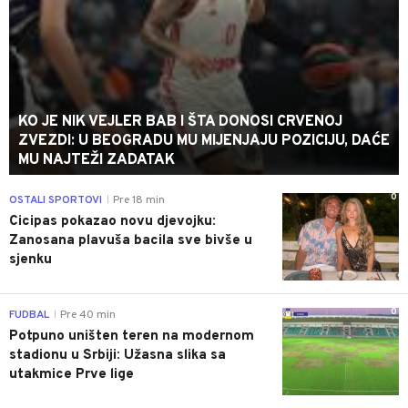
KO JE NIK VEJLER BAB I ŠTA DONOSI CRVENOJ
ZVEZDI: U BEOGRADU MU MIJENJAJU POZICIJU, DAĆE
MU NAJTEŽI ZADATAK
0
OSTALI SPORTOVI
Pre 18 min
|
Cicipas pokazao novu djevojku:
Zanosana plavuša bacila sve bivše u
sjenku
0
FUDBAL
Pre 40 min
|
Potpuno uništen teren na modernom
stadionu u Srbiji: Užasna slika sa
utakmice Prve lige