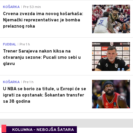
0
KOŠARKA
Pre 53 min
|
Crvena zvezda ima novog košarkaša:
Njemački reprezentativac je bomba
prelaznog roka
0
FUDBAL
Pre 1 h
|
Trener Sarajeva nakon kiksa na
otvaranju sezone: Pucali smo sebi u
glavu
0
KOŠARKA
Pre 1 h
|
U NBA se borio za titule, u Evropi će se
igrati za opstanak: Šokantan transfer
sa 38 godina
KOLUMNA - NEBOJŠA ŠATARA