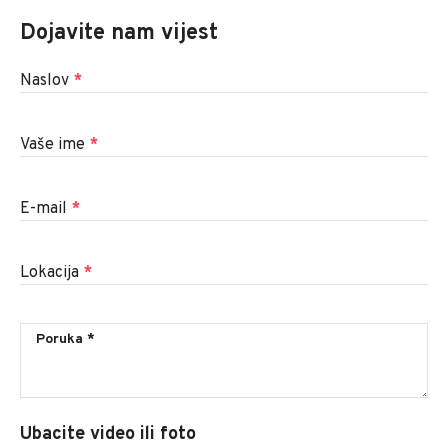
Dojavite nam vijest
Naslov
*
Vaše ime
*
E-mail
*
Lokacija
*
Ubacite video ili foto