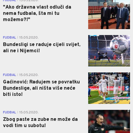
FUDBAL
15.05.2020.
|
"Ako državna vlast odluči da
nema fudbala, šta mi tu
možemo?!"
0
FUDBAL
15.05.2020.
|
Bundesligi se raduje cijeli svijet,
ali ne i Nijemci!
0
FUDBAL
15.05.2020.
|
Gaćinović: Radujem se povratku
Bundeslige, ali ništa više neće
biti isto!
0
FUDBAL
15.05.2020.
|
Zbog paste za zube ne može da
vodi tim u subotu!