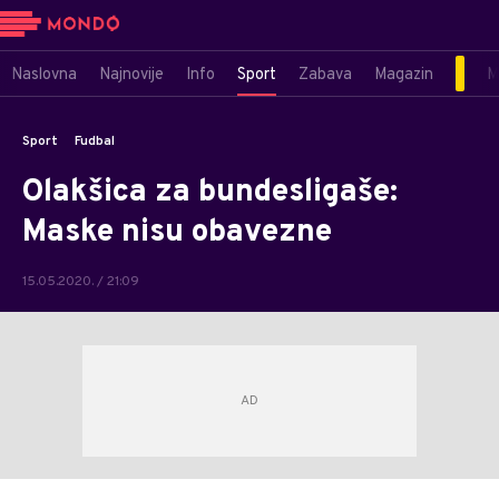
Naslovna
Najnovije
Info
Sport
Zabava
Magazin
M
Sport
Fudbal
Olakšica za bundesligaše:
Maske nisu obavezne
15.05.2020. / 21:09