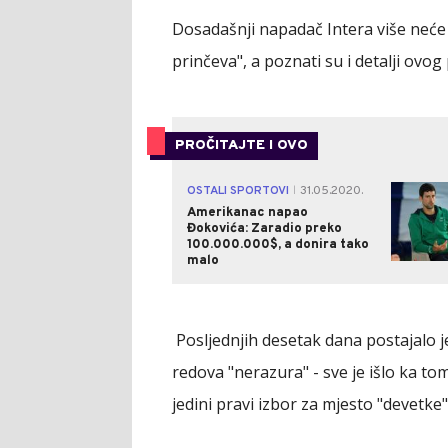
Dosadašnji napadač Intera više neće 
prinčeva", a poznati su i detalji ovog 
PROČITAJTE I OVO
OSTALI SPORTOVI
31.05.2020.
|
Amerikanac napao
Đokovića: Zaradio preko
100.000.000$, a donira tako
malo
Posljednjih desetak dana postajalo je 
redova "nerazura" - sve je išlo ka tom
jedini pravi izbor za mjesto "devetke