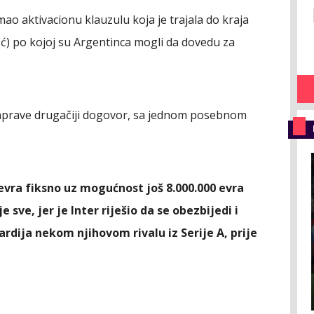
mao aktivacionu klauzulu koja je trajala do kraja
oć) po kojoj su Argentinca mogli da dovedu za
naprave drugačiji dogovor, sa jednom posebnom
 evra fiksno uz mogućnost još 8.000.000 evra
e sve, jer je Inter riješio da se obezbijedi i
rdija nekom njihovom rivalu iz Serije A, prije