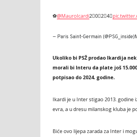
⚽️
@MauroIcardi
2⃣0⃣2⃣4⃣
pic.twitt
— Paris Saint-Germain (@PSG_inside)
Ukoliko bi PSŽ prodao Ikardija n
morali bi Interu da plate još 15.0
potpisao do 2024. godine.
Ikardi je u Inter stigao 2013. godine
evra, a u dresu milanskog kluba je p
Biće ovo lijepa zarada za Inter i mog