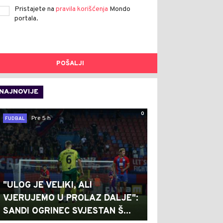
Pristajete na
pravila korišćenja
Mondo
portala.
POŠALJI
NAJNOVIJE
0
Pre 5 h
FUDBAL
"ULOG JE VELIKI, ALI
VJERUJEMO U PROLAZ DALJE":
SANDI OGRINEC SVJESTAN Š...