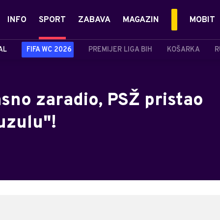
INFO
SPORT
ZABAVA
MAGAZIN
MOBIT
AL
FIFA WC 2026
PREMIJER LIGA BIH
KOŠARKA
R
sno zaradio, PSŽ pristao
uzulu"!