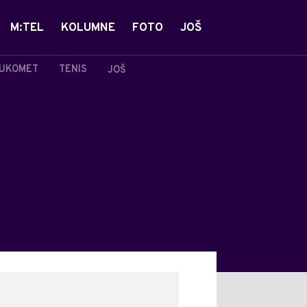
M:TEL
KOLUMNE
FOTO
JOŠ
UKOMET
TENIS
JOŠ