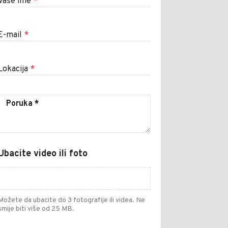
Vaše ime
*
E-mail
*
Lokacija
*
Ubacite video ili foto
Možete da ubacite do 3 fotografije ili videa. Ne
smije biti više od 25 MB.