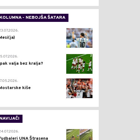
KOLUMNA - NEBOJŠA ŠATARA
0
23.07.2026.
Mesi(ja)
2
15.07.2026.
Ipak valja bez kralja?
0
17.05.2026.
Mostarske kiše
NAVIJAČI
0
24.07.2026.
Fudbaleri UNA Štrasena