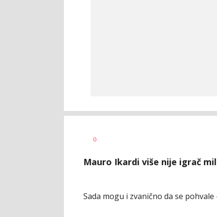
Nebojša
AUTOR
0
Marković
Mauro Ikardi više nije igrač mi
Sada mogu i zvanično da se pohvale -