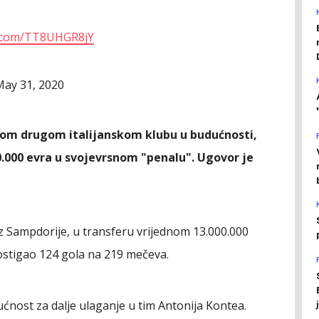
er.com/TT8UHGR8jY
May 31, 2020
ekom drugom italijanskom klubu u budućnosti,
00.000 evra u svojevrsnom "penalu". Ugovor je
 iz Sampdorije, u transferu vrijednom 13.000.000
ostigao 124 gola na 219 mečeva.
ućnost za dalje ulaganje u tim Antonija Kontea.