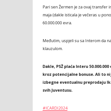
Pari sen Žermen je za ovaj transfer i
maja (dakle isticala je večeras u pon
60.000.000 evra.
Međutim, uspjeli su sa Interom da 
klauzulom.
Dakle, PSŽ plaća Interu 50.000.000
kroz potencijalne bonuse. Ali to nij
izbegne eventualnu preprodaju Ika
svih Juventusu.
#ICARDI2024