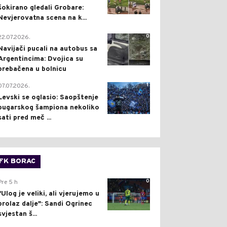
šokirano gledali Grobare:
Nevjerovatna scena na k...
0
22.07.2026.
Navijači pucali na autobus sa
Argentincima: Dvojica su
prebačena u bolnicu
1
07.07.2026.
Levski se oglasio: Saopštenje
bugarskog šampiona nekoliko
sati pred meč ...
FK BORAC
0
Pre 5 h
"Ulog je veliki, ali vjerujemo u
prolaz dalje": Sandi Ogrinec
svjestan š...