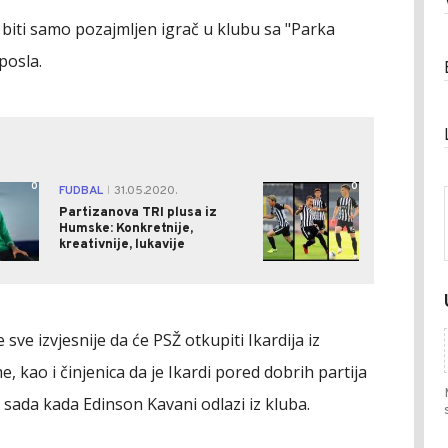
biti samo pozajmljen igrač u klubu sa "Parka
posla.
0
0
FUDBAL
31.05.2020.
|
Partizanova TRI plusa iz
Humske: Konkretnije,
kreativnije, lukavije
sve izvjesnije da će PSŽ otkupiti Ikardija iz
e, kao i činjenica da je Ikardi pored dobrih partija
" sada kada Edinson Kavani odlazi iz kluba.