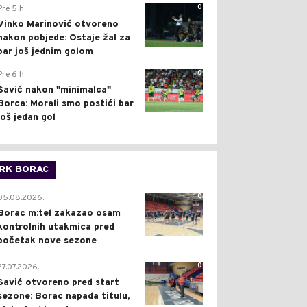
0
Pre 5 h
Vinko Marinović otvoreno
nakon pobjede: Ostaje žal za
bar još jednim golom
0
Pre 6 h
Savić nakon "minimalca"
Borca: Morali smo postići bar
još jedan gol
RK BORAC
0
05.08.2026.
Borac m:tel zakazao osam
kontrolnih utakmica pred
početak nove sezone
0
27.07.2026.
Savić otvoreno pred start
sezone: Borac napada titulu,