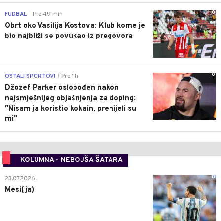
0
FUDBAL
Pre 49 min
|
Obrt oko Vasilija Kostova: Klub kome je
bio najbliži se povukao iz pregovora
0
OSTALI SPORTOVI
Pre 1 h
|
Džozef Parker oslobođen nakon
najsmješnijeg objašnjenja za doping:
"Nisam ja koristio kokain, prenijeli su
mi"
KOLUMNA - NEBOJŠA ŠATARA
0
23.07.2026.
Mesi(ja)