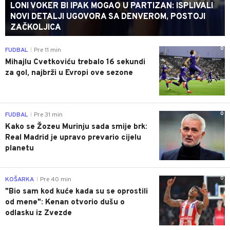
LONI VOKER BI IPAK MOGAO U PARTIZAN: ISPLIVALI
NOVI DETALJI UGOVORA SA DENVEROM, POSTOJI
ZAČKOLJICA
0
FUDBAL
Pre 11 min
|
Mihajlu Cvetkoviću trebalo 16 sekundi
za gol, najbrži u Evropi ove sezone
0
FUDBAL
Pre 31 min
|
Kako se Žozeu Murinju sada smije brk:
Real Madrid je upravo prevario cijelu
planetu
0
KOŠARKA
Pre 40 min
|
"Bio sam kod kuće kada su se oprostili
od mene": Kenan otvorio dušu o
odlasku iz Zvezde