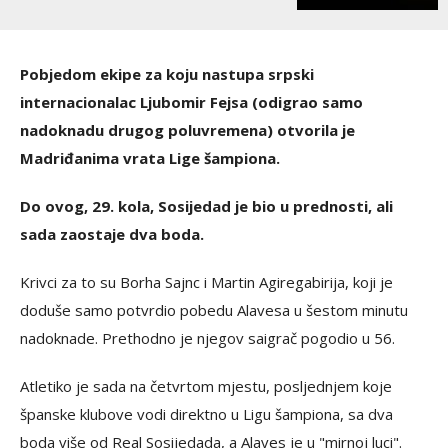
Pobjedom ekipe za koju nastupa srpski
internacionalac Ljubomir Fejsa (odigrao samo
nadoknadu drugog poluvremena) otvorila je
Madriđanima vrata Lige šampiona.
Do ovog, 29. kola, Sosijedad je bio u prednosti, ali
sada zaostaje dva boda.
Krivci za to su Borha Sajnc i Martin Agiregabirija, koji je
doduše samo potvrdio pobedu Alavesa u šestom minutu
nadoknade. Prethodno je njegov saigrač pogodio u 56.
Atletiko je sada na četvrtom mjestu, posljednjem koje
španske klubove vodi direktno u Ligu šampiona, sa dva
boda više od Real Sosijedada, a Alaves je u "mirnoj luci".