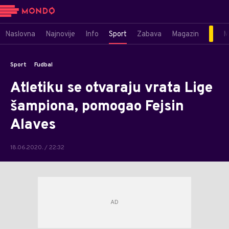
Naslovna
Najnovije
Info
Sport
Zabava
Magazin
M
Sport
Fudbal
Atletiku se otvaraju vrata Lige
šampiona, pomogao Fejsin
Alaves
18.06.2020. / 22:32