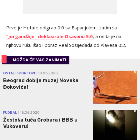
Prvo je Hetafe odigrao 0:0 sa Espanjolom, zatim su
"jorgandžije" deklasirale Osasunu 5:0
, a onda je na
njihovu ruku išao i poraz Real Sosijedada od Alavesa 0:2.
MOŽDA ĆE VAS ZANIMATI
0
OSTALI SPORTOVI
18.06.2020.
|
Beograd dobija muzej Novaka
Đokovića!
0
FUDBAL
18.06.2020.
|
Žestoka tuča Grobara i BBB u
Vukovaru!