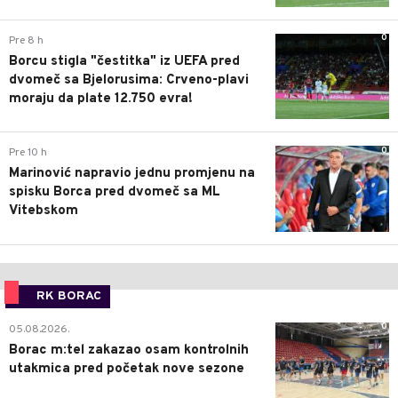
0
Pre 8 h
Borcu stigla "čestitka" iz UEFA pred
dvomeč sa Bjelorusima: Crveno-plavi
moraju da plate 12.750 evra!
0
Pre 10 h
Marinović napravio jednu promjenu na
spisku Borca pred dvomeč sa ML
Vitebskom
RK BORAC
0
05.08.2026.
Borac m:tel zakazao osam kontrolnih
utakmica pred početak nove sezone