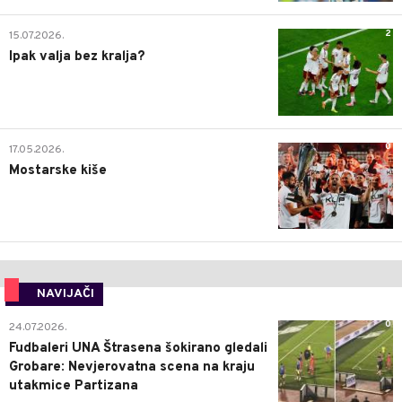
2
15.07.2026.
Ipak valja bez kralja?
0
17.05.2026.
Mostarske kiše
NAVIJAČI
0
24.07.2026.
Fudbaleri UNA Štrasena šokirano gledali
Grobare: Nevjerovatna scena na kraju
utakmice Partizana