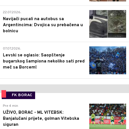
0
22.07.2026.
Navijači pucali na autobus sa
Argentincima: Dvojica su prebačena u
bolnicu
1
07.07.2026.
Levski se oglasio: Saopštenje
bugarskog šampiona nekoliko sati pred
meč sa Borcem!
FK BORAC
0
Pre 4 min
UŽIVO, BORAC - ML VITEBSK:
Banjalučani prijete, golman Vitebska
siguran