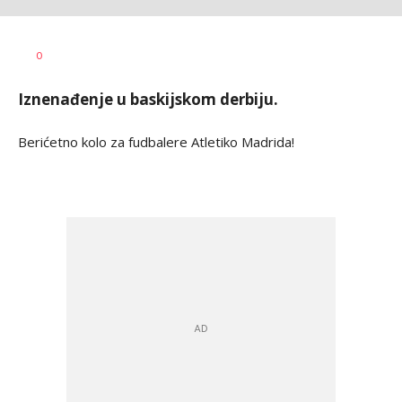
Jovan
AUTOR
0
Terzić
Iznenađenje u baskijskom derbiju.
Berićetno kolo za fudbalere Atletiko Madrida!