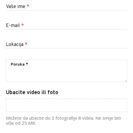
Vaše ime
*
E-mail
*
Lokacija
*
Ubacite video ili foto
Možete da ubacite do 3 fotografije ili videa. Ne smije biti
više od 25 MB.