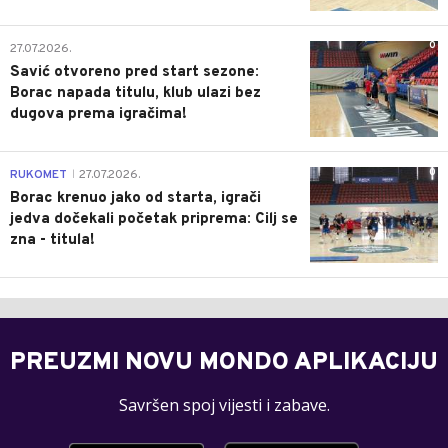
0
27.07.2026.
Savić otvoreno pred start sezone:
Borac napada titulu, klub ulazi bez
dugova prema igračima!
0
RUKOMET
27.07.2026.
|
Borac krenuo jako od starta, igrači
jedva dočekali početak priprema: Cilj se
zna - titula!
PREUZMI NOVU MONDO APLIKACIJU
Savršen spoj vijesti i zabave.