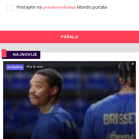
Pristajete na
Mondo portala.
pravila korišćenja
POŠALJI
NAJNOVIJE
0
Pre 6 min
KOŠARKA