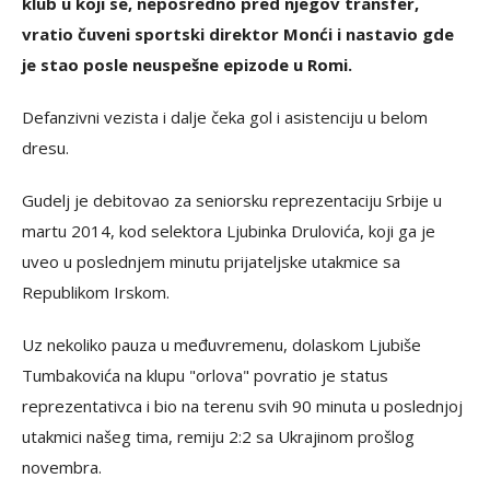
klub u koji se, neposredno pred njegov transfer,
vratio čuveni sportski direktor Monći i nastavio gde
je stao posle neuspešne epizode u Romi.
Defanzivni vezista i dalje čeka gol i asistenciju u belom
dresu.
Gudelj je debitovao za seniorsku reprezentaciju Srbije u
martu 2014, kod selektora Ljubinka Drulovića, koji ga je
uveo u poslednjem minutu prijateljske utakmice sa
Republikom Irskom.
Uz nekoliko pauza u međuvremenu, dolaskom Ljubiše
Tumbakovića na klupu "orlova" povratio je status
reprezentativca i bio na terenu svih 90 minuta u poslednjoj
utakmici našeg tima, remiju 2:2 sa Ukrajinom prošlog
novembra.