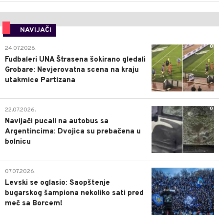
NAVIJAČI
0
24.07.2026.
Fudbaleri UNA Štrasena šokirano gledali
Grobare: Nevjerovatna scena na kraju
utakmice Partizana
0
22.07.2026.
Navijači pucali na autobus sa
Argentincima: Dvojica su prebačena u
bolnicu
1
07.07.2026.
Levski se oglasio: Saopštenje
bugarskog šampiona nekoliko sati pred
meč sa Borcem!