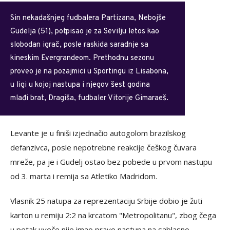
Sin nekadašnjeg fudbalera Partizana, Nebojše
Gudelja (51), potpisao je za Sevilju letos kao
slobodan igrač, posle raskida saradnje sa
kineskim Evergrandeom. Prethodnu sezonu
proveo je na pozajmici u Sportingu iz Lisabona,
u ligi u kojoj nastupa i njegov šest godina
mlađi brat, Dragiša, fudbaler Vitorije Gimaraeš.
Levante je u finiši izjednačio autogolom brazilskog
defanzivca, posle nepotrebne reakcije češkog čuvara
mreže, pa je i Gudelj ostao bez pobede u prvom nastupu
od 3. marta i remija sa Atletiko Madridom.
Vlasnik 25 natupa za reprezentaciju Srbije dobio je žuti
karton u remiju 2:2 na krcatom "Metropolitanu", zbog čega
u petak uveče nije imao pravo nastupa na sablasno