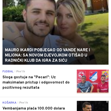
MAURO IKARDI POBJEGAO OD VANDE NARE I
MILIONA: SA NOVOM DJEVOJKOM OTIŠAO U
RADNIČKI KLUB DA IGRA ZA SIĆU
0
FUDBAL
Pre 1 h
|
Sloga gostuje na "Pecari": Uz
maksimalan pristup i odgovornost do
pozitivnog rezultata
0
KOŠARKA
Pre 1 h
|
Vembanjama plaća 100.000 dolara