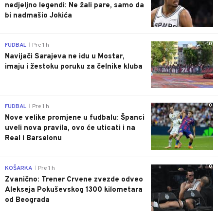
nedjeljno legendi: Ne žali pare, samo da
bi nadmašio Jokića
0
FUDBAL
Pre 1 h
|
Navijači Sarajeva ne idu u Mostar,
imaju i žestoku poruku za čelnike kluba
0
FUDBAL
Pre 1 h
|
Nove velike promjene u fudbalu: Španci
uveli nova pravila, ovo će uticati i na
Real i Barselonu
0
KOŠARKA
Pre 1 h
|
Zvanično: Trener Crvene zvezde odveo
Alekseja Pokuševskog 1300 kilometara
od Beograda