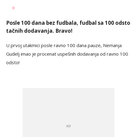
Nikola
AUTOR
0
Janković
Posle 100 dana bez fudbala, fudbal sa 100 odsto
tačnih dodavanja. Bravo!
U prvoj utakmici posle ravno 100 dana pauze, Nemanja
Gudelj imao je procenat uspešnih dodavanja od ravno 100
odsto!