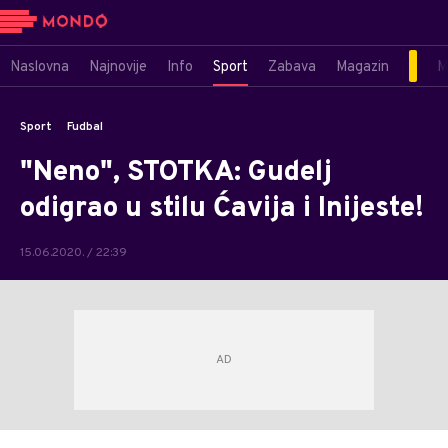
Naslovna
Najnovije
Info
Sport
Zabava
Magazin
M
Sport
Fudbal
"Neno", STOTKA: Gudelj
odigrao u stilu Ćavija i Inijeste!
15.06.2020. / 22:39