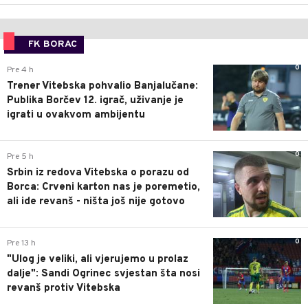
FK BORAC
0
Pre 4 h
Trener Vitebska pohvalio Banjalučane:
Publika Borčev 12. igrač, uživanje je
igrati u ovakvom ambijentu
0
Pre 5 h
Srbin iz redova Vitebska o porazu od
Borca: Crveni karton nas je poremetio,
ali ide revanš - ništa još nije gotovo
0
Pre 13 h
"Ulog je veliki, ali vjerujemo u prolaz
dalje": Sandi Ogrinec svjestan šta nosi
revanš protiv Vitebska