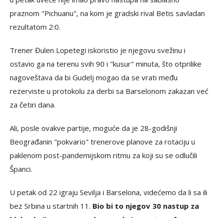
praznom "Pichuanu", na kom je gradski rival Betis savladan
rezultatom 2:0.
Trener Đulen Lopetegi iskoristio je njegovu svežinu i
ostavio ga na terenu svih 90 i "kusur" minuta, što otprilike
nagoveštava da bi Gudelj mogao da se vrati među
rezerviste u protokolu za derbi sa Barselonom zakazan već
za četiri dana.
Ali, posle ovakve partije, moguće da je 28-godišnji
Beograđanin "pokvario" trenerove planove za rotaciju u
paklenom post-pandemijskom ritmu za koji su se odlučili
Španci.
U petak od 22 igraju Sevilja i Barselona, videćemo da li sa ili
bez Srbina u startnih 11.
Bio bi to njegov 30 nastup za