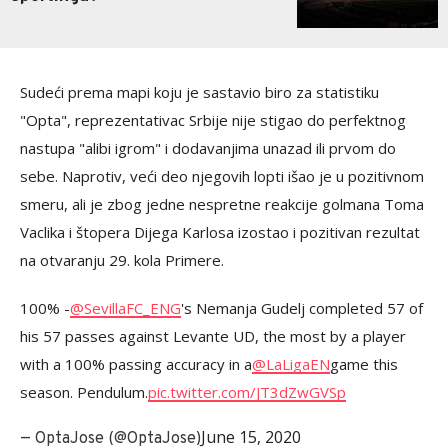
Sudeći prema mapi koju je sastavio biro za statistiku
"Opta", reprezentativac Srbije nije stigao do perfektnog
nastupa "alibi igrom" i dodavanjima unazad ili prvom do
sebe. Naprotiv, veći deo njegovih lopti išao je u pozitivnom
smeru, ali je zbog jedne nespretne reakcije golmana Toma
Vaclika i štopera Dijega Karlosa izostao i pozitivan rezultat
na otvaranju 29. kola Primere.
100% -
@SevillaFC_ENG
's Nemanja Gudelj completed 57 of
his 57 passes against Levante UD, the most by a player
with a 100% passing accuracy in a
@LaLigaEN
game this
season. Pendulum.
pic.twitter.com/JT3dZwGVSp
June 15, 2020
— OptaJose (@OptaJose)