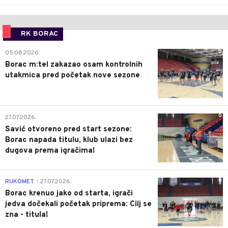
RK BORAC
0
05.08.2026.
Borac m:tel zakazao osam kontrolnih
utakmica pred početak nove sezone
0
27.07.2026.
Savić otvoreno pred start sezone:
Borac napada titulu, klub ulazi bez
dugova prema igračima!
0
RUKOMET
27.07.2026.
|
Borac krenuo jako od starta, igrači
jedva dočekali početak priprema: Cilj se
zna - titula!