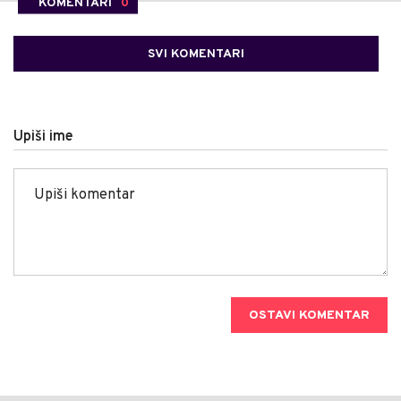
KOMENTARI
0
SVI KOMENTARI
Upiši ime
OSTAVI KOMENTAR