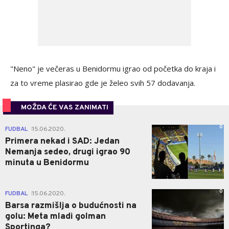
"Neno" je večeras u Benidormu igrao od početka do kraja i
za to vreme plasirao gde je želeo svih 57 dodavanja.
MOŽDA ĆE VAS ZANIMATI
0
FUDBAL
15.06.2020.
|
Primera nekad i SAD: Jedan
Nemanja sedeo, drugi igrao 90
minuta u Benidormu
0
FUDBAL
15.06.2020.
|
Barsa razmišlja o budućnosti na
golu: Meta mladi golman
Sportinga?