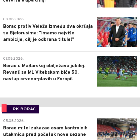
četvrta ekipa u ligi
0
08.08.2026.
Borac protiv Veleža između dva okršaja
sa Bjelorusima: "Imamo najviše
ambicije, cilj je odbrana titule!"
0
07.08.2026.
Borac u Mađarskoj obilježava jubilej:
Revanš sa ML Vitebskom biće 50.
nastup crveno-plavih u Evropi!
RK BORAC
0
05.08.2026.
Borac m:tel zakazao osam kontrolnih
utakmica pred početak nove sezone