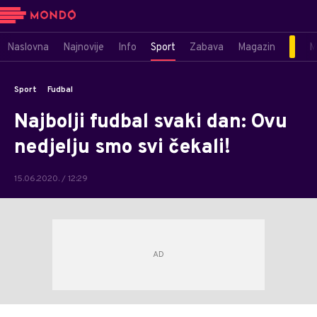
Naslovna
Najnovije
Info
Sport
Zabava
Magazin
M
Sport
Fudbal
Najbolji fudbal svaki dan: Ovu
nedjelju smo svi čekali!
15.06.2020. / 12:29