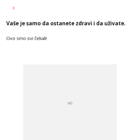
Mladen
AUTOR
0
Šolak
Vaše je samo da ostanete zdravi i da uživate.
Ovo smo svi čekali!