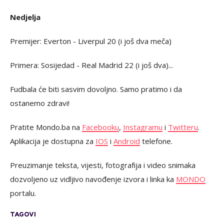
Nedjelja
Premijer: Everton - Liverpul 20 (i još dva meča)
Primera: Sosijedad - Real Madrid 22 (i još dva)...
Fudbala će biti sasvim dovoljno. Samo pratimo i da
ostanemo zdravi!
Pratite Mondo.ba na
Facebooku
,
Instagramu
i
Twitteru
.
Aplikacija je dostupna za
IOS
i
Android
telefone.
Preuzimanje teksta, vijesti, fotografija i video snimaka
dozvoljeno uz vidljivo navođenje izvora i linka ka
MONDO
portalu.
TAGOVI