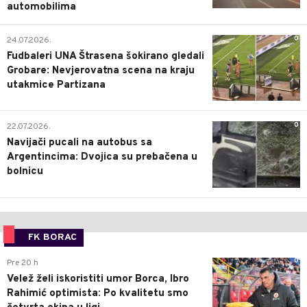
automobilima
0
24.07.2026.
Fudbaleri UNA Štrasena šokirano gledali
Grobare: Nevjerovatna scena na kraju
utakmice Partizana
0
22.07.2026.
Navijači pucali na autobus sa
Argentincima: Dvojica su prebačena u
bolnicu
FK BORAC
0
Pre 20 h
Velež želi iskoristiti umor Borca, Ibro
Rahimić optimista: Po kvalitetu smo