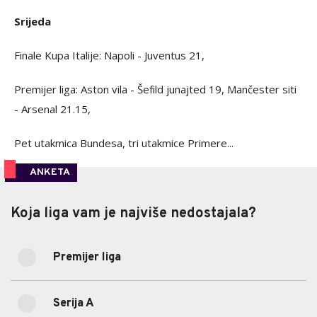
Srijeda
Finale Kupa Italije: Napoli - Juventus 21,
Premijer liga: Aston vila - Šefild junajted 19, Mančester siti
- Arsenal 21.15,
Pet utakmica Bundesa, tri utakmice Primere...
ANKETA
Koja liga vam je najviše nedostajala?
Koja liga vam je najviše nedostajala?
Premijer liga
33.33%
Premijer liga
(12)
Serija A
33.33%
Serija A