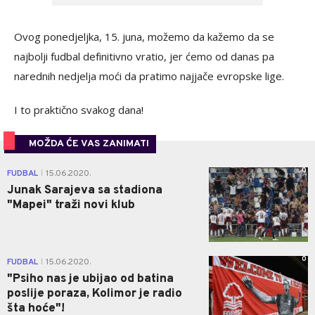
Ovog ponedjeljka, 15. juna, možemo da kažemo da se
najbolji fudbal definitivno vratio, jer ćemo od danas pa
narednih nedjelja moći da pratimo najjače evropske lige.
I to praktično svakog dana!
MOŽDA ĆE VAS ZANIMATI
0
FUDBAL
15.06.2020.
|
Junak Sarajeva sa stadiona
"Mapei" traži novi klub
0
FUDBAL
15.06.2020.
|
"Psiho nas je ubijao od batina
poslije poraza, Kolimor je radio
šta hoće"!