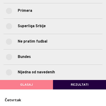
(12)
Primera
19.44%
Primera
(7)
Superliga Srbije
5.56%
Superliga Srbije
(2)
5.56%
Ne pratim fudbal
Ne pratim fudbal
(2)
2.78%
Bundes
Bundes
(1)
0%
Nijedna od navedenih
Nijedna od navedenih
(0)
POVRATAK NA GLASANJE
GLASAJ
REZULTATI
Četvrtak