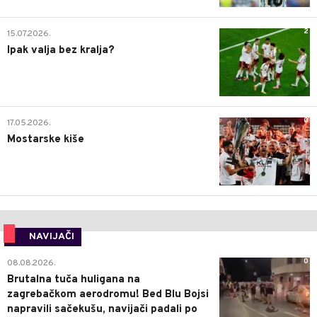
2
15.07.2026.
Ipak valja bez kralja?
0
17.05.2026.
Mostarske kiše
NAVIJAČI
0
08.08.2026.
Brutalna tuča huligana na
zagrebačkom aerodromu! Bed Blu Bojsi
napravili sačekušu, navijači padali po