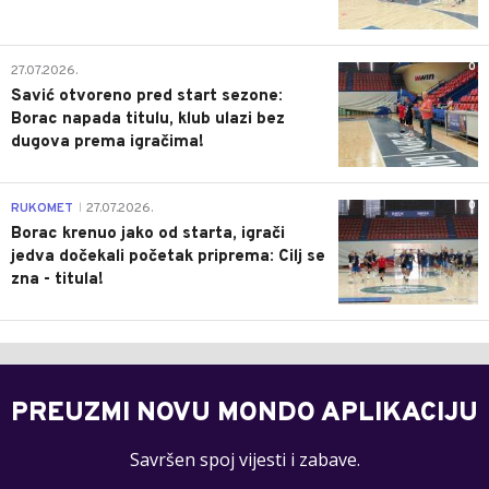
0
27.07.2026.
Savić otvoreno pred start sezone:
Borac napada titulu, klub ulazi bez
dugova prema igračima!
0
RUKOMET
27.07.2026.
|
Borac krenuo jako od starta, igrači
jedva dočekali početak priprema: Cilj se
zna - titula!
PREUZMI NOVU MONDO APLIKACIJU
Savršen spoj vijesti i zabave.