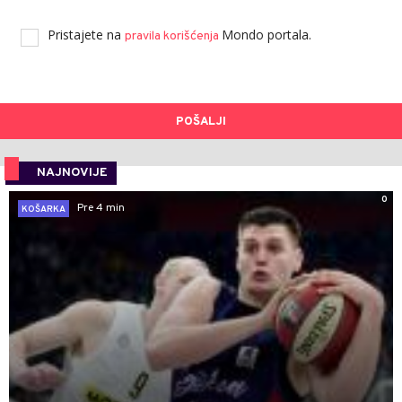
Pristajete na
Mondo portala.
pravila korišćenja
POŠALJI
NAJNOVIJE
0
Pre 4 min
KOŠARKA