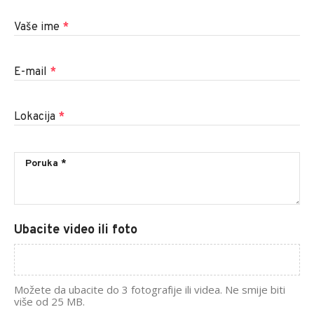
Vaše ime
*
E-mail
*
Lokacija
*
Ubacite video ili foto
Možete da ubacite do 3 fotografije ili videa. Ne smije biti
više od 25 MB.