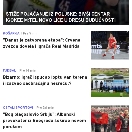
STIŽE POJAČANJE IZ POLJSKE: BIVŠI CENTAR
IGOKEE M:TEL NOVO LICE U DRESU BUDUĆNOSTI
0
KOŠARKA
Pre 9 min
|
"Danas je zatvorena etapa": Crvena
zvezda dovela i igrača Real Madrida
0
FUDBAL
Pre 14 min
|
Bizarno: Igrač ispucao loptu van terena
i izazvao saobraćajnu nesreću!?
0
OSTALI SPORTOVI
Pre 26 min
|
"Bog blagoslovio Srbiju": Albanski
provokator iz Beograda šokirao novom
porukom