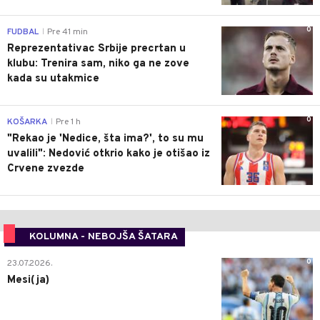
0
FUDBAL
Pre 41 min
|
Reprezentativac Srbije precrtan u
klubu: Trenira sam, niko ga ne zove
kada su utakmice
0
KOŠARKA
Pre 1 h
|
"Rekao je 'Nedice, šta ima?', to su mu
uvalili": Nedović otkrio kako je otišao iz
Crvene zvezde
KOLUMNA - NEBOJŠA ŠATARA
0
23.07.2026.
Mesi(ja)