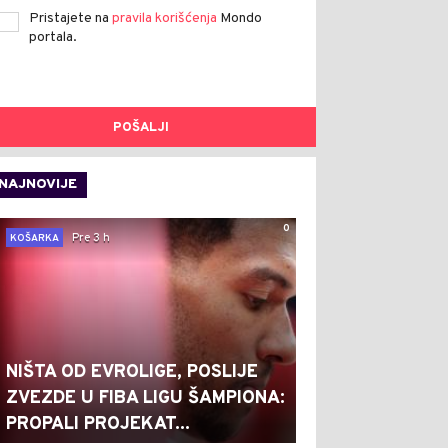
Pristajete na
pravila korišćenja
Mondo
portala.
POŠALJI
NAJNOVIJE
0
Pre 3 h
KOŠARKA
NIŠTA OD EVROLIGE, POSLIJE
ZVEZDE U FIBA LIGU ŠAMPIONA:
PROPALI PROJEKAT...