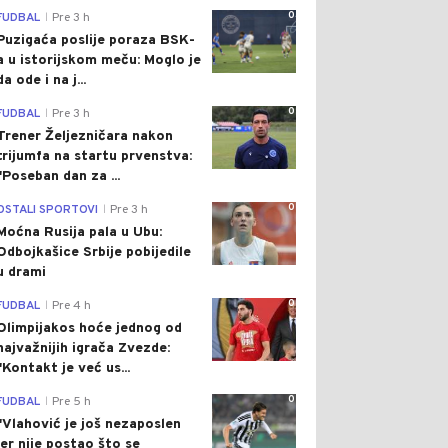
0
FUDBAL
Pre 3 h
|
Puzigaća poslije poraza BSK-
a u istorijskom meču: Moglo je
da ode i na j...
0
FUDBAL
Pre 3 h
|
Trener Željezničara nakon
trijumfa na startu prvenstva:
"Poseban dan za ...
0
OSTALI SPORTOVI
Pre 3 h
|
Moćna Rusija pala u Ubu:
Odbojkašice Srbije pobijedile
u drami
0
FUDBAL
Pre 4 h
|
Olimpijakos hoće jednog od
najvažnijih igrača Zvezde:
"Kontakt je već us...
0
FUDBAL
Pre 5 h
|
"Vlahović je još nezaposlen
jer nije postao što se