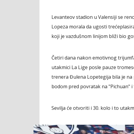
Levanteov stadion u Valensiji se reno
Lopeza morala da ugosti trećeplasira
koji je vazdušnom linijom bliži bio g
Četiri dana nakon emotivnog trijumf
utakmici La Lige posle pauze trome
trenera Đulena Lopetegija bila je na
bodom pred povratak na "Pichuan" i 
Sevilja će otvoriti i 30. kolo i to u