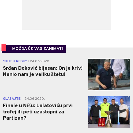
MOŽDA ĆE VAS ZANIMATI
0
"NIJE U REDU"
24.06.2020.
|
Srđan Đoković bijesan: On je kriv!
Nanio nam je veliku štetu!
0
GLASAJTE!
24.06.2020.
|
Finale u Nišu: Lalatoviću prvi
trofej ili peti uzastopni za
Partizan?