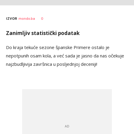
0
IZVOR
mondo.ba
Zanimljiv statistički podatak
Do kraja tekuće sezone španske Primere ostalo je
nepotpunih osam kola, a već sada je jasno da nas očekuje
najzbudljivija završnica u posljednjoj deceniji!