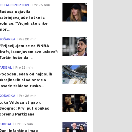
0
OSTALI SPORTOVI
Pre 26 min
|
Badosa objavila
zabrinjavajuće fotke iz
bolnice: "Vidjeli ste slike,
mor...
0
KOŠARKA
Pre 28 min
|
"Prijavljujem se za WNBA
draft, ispunjavam sve uslove":
Turčin hoće da i...
0
FUDBAL
Pre 32 min
|
Pogođen jedan od najboljih
ukrajinskih stadiona: Sa
fasade skidano rusko...
0
KOŠARKA
Pre 36 min
|
Luka Vildoza stigao u
Beograd: Prvi put obukao
opremu Partizana
0
FUDBAL
Pre 38 min
|
Đani Infantino imao