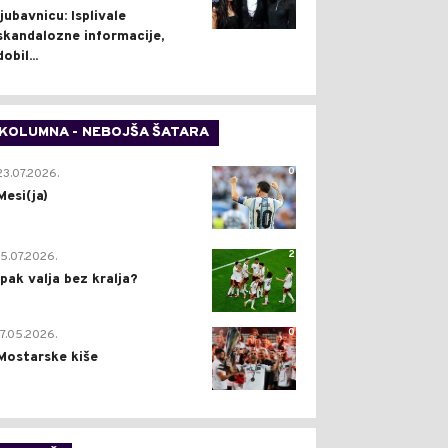
ljubavnicu: Isplivale
skandalozne informacije,
dobil...
KOLUMNA - NEBOJŠA ŠATARA
0
23.07.2026.
Mesi(ja)
2
15.07.2026.
Ipak valja bez kralja?
0
17.05.2026.
Mostarske kiše