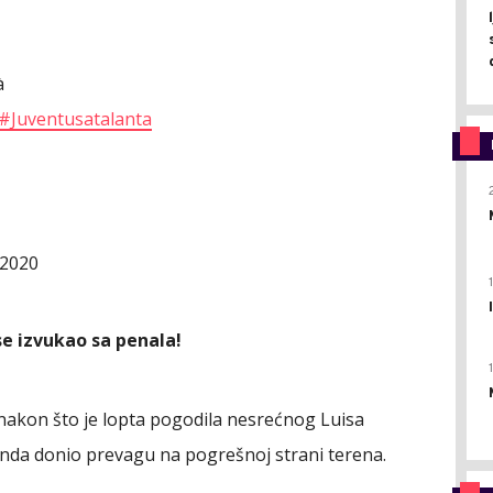
à
#Juventusatalanta
 2020
se izvukao sa penala!
 nakon što je lopta pogodila nesrećnog Luisa
 onda donio prevagu na pogrešnoj strani terena.