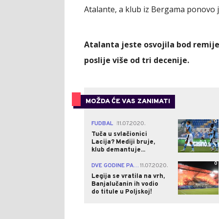
Atalante, a klub iz Bergama ponovo j
Atalanta jeste osvojila bod remije
poslije više od tri decenije.
MOŽDA ĆE VAS ZANIMATI
0
FUDBAL
11.07.2020.
|
Tuča u svlačionici
Lacija? Mediji bruje,
klub demantuje...
0
DVE GODINE PAUZE
11.07.2020.
|
Legija se vratila na vrh,
Banjalučanin ih vodio
do titule u Poljskoj!