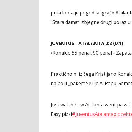
puta lopta je pogodila igrače Atalant
"Stara dama“ izbjegne drugi poraz u 
JUVENTUS - ATALANTA 2:2 (0:1)
/Ronaldo 55 penal, 90 penal - Zapata
Praktično ni iz čega Kristijano Ronal
najbolji „paker“ Serije A, Papu Gome
Just watch how Atalanta went pass th
Easy pizzi
#JuventusAtalanta
pic.twit