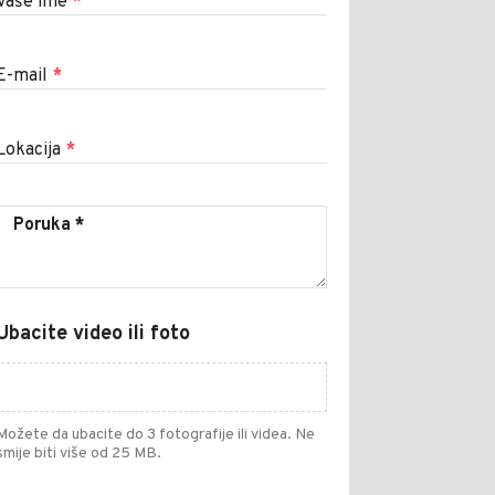
Vaše ime
*
E-mail
*
Lokacija
*
Ubacite video ili foto
Možete da ubacite do 3 fotografije ili videa. Ne
smije biti više od 25 MB.