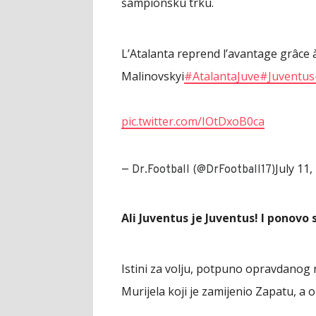
šampionsku trku.
L’Atalanta reprend l’avantage grâce 
Malinovskyi
#AtalantaJuve
#Juventus
pic.twitter.com/IOtDxoB0ca
July 11,
— Dr.Football (@DrFootball17)
Ali Juventus je Juventus! I ponovo 
Istini za volju, potpuno opravdanog
Murijela koji je zamijenio Zapatu, a