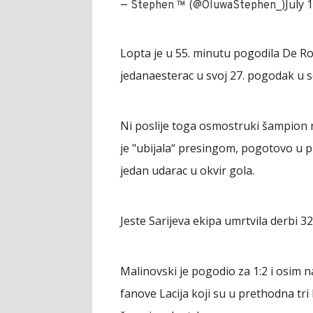
July 
— Stephen ™ (@OluwaStephen_)
Lopta je u 55. minutu pogodila De Ro
jedanaesterac u svoj 27. pogodak u s
Ni poslije toga osmostruki šampion n
je "ubijala“ presingom, pogotovo u
jedan udarac u okvir gola.
Jeste Sarijeva ekipa umrtvila derbi 32.
Malinovski je pogodio za 1:2 i osim 
fanove Lacija koji su u prethodna tri