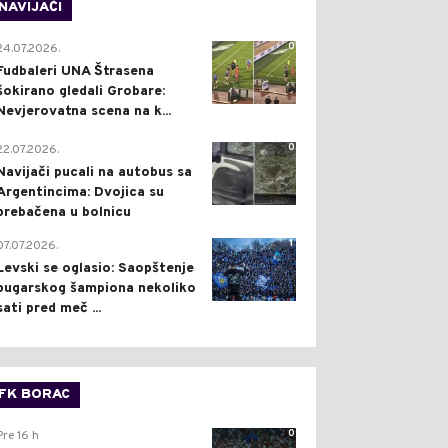
NAVIJAČI
0
24.07.2026.
Fudbaleri UNA Štrasena
šokirano gledali Grobare:
Nevjerovatna scena na k...
0
22.07.2026.
Navijači pucali na autobus sa
Argentincima: Dvojica su
prebačena u bolnicu
1
07.07.2026.
Levski se oglasio: Saopštenje
bugarskog šampiona nekoliko
sati pred meč ...
FK BORAC
0
Pre 16 h