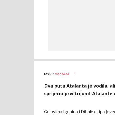
1
IZVOR
mondo.ba
Dva puta Atalanta je vodila, al
spriječio prvi trijumf Atalante 
Golovima Iguaina i Dibale ekipa Juven