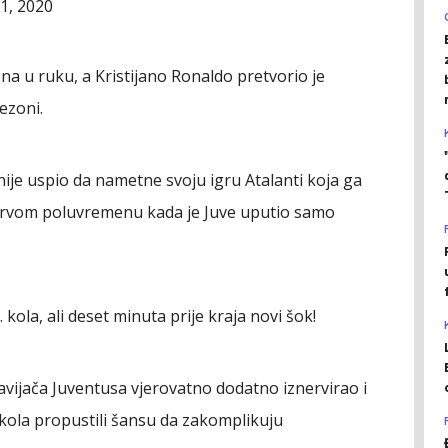
11, 2020
na u ruku, a Kristijano Ronaldo pretvorio je
ezoni.
ije uspio da nametne svoju igru Atalanti koja ga
 prvom poluvremenu kada je Juve uputio samo
 kola, ali deset minuta prije kraja novi šok!
navijača Juventusa vjerovatno dodatno iznervirao i
 kola propustili šansu da zakomplikuju