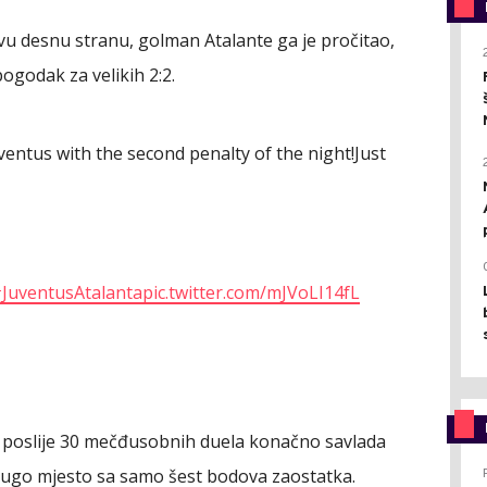
vu desnu stranu, golman Atalante ga je pročitao,
pogodak za velikih 2:2.
ventus with the second penalty of the night!Just
JuventusAtalanta
pic.twitter.com/mJVoLI14fL
da poslije 30 mečđusobnih duela konačno savlada
na drugo mjesto sa samo šest bodova zaostatka.