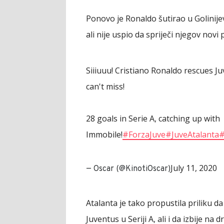
Ponovo je Ronaldo šutirao u Golinije
ali nije uspio da spriječi njegov novi 
Siiiuuu! Cristiano Ronaldo rescues Ju
can't miss!
28 goals in Serie A, catching up with
Immobile!
#ForzaJuve
#JuveAtalanta
#
July 11, 2020
— Oscar (@KinotiOscar)
Atalanta je tako propustila priliku 
Juventus u Seriji A, ali i da izbije 