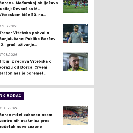
Borac u Mađarskoj obilježava
jubilej: Revanš sa ML
Vitebskom biće 50. na...
0
07.08.2026.
Trener Vitebska pohvalio
Banjalučane: Publika Borčev
12. igrač, uživanje...
0
07.08.2026.
Srbin iz redova Vitebska o
porazu od Borca: Crveni
karton nas je poremet...
RK BORAC
0
05.08.2026.
Borac m:tel zakazao osam
kontrolnih utakmica pred
početak nove sezone