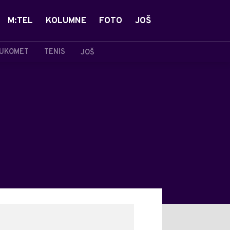
M:TEL
KOLUMNE
FOTO
JOŠ
UKOMET
TENIS
JOŠ