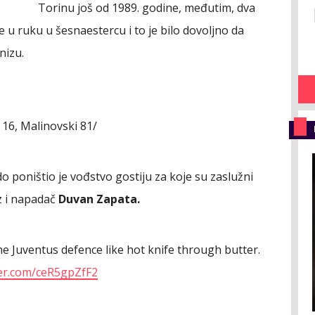
Torinu još od 1989. godine, međutim, dva
e u ruku u šesnaestercu i to je bilo dovoljno da
nizu.
 16, Malinovski 81/
do poništio je vođstvo gostiju za koje su zaslužni
z i napadač
Duvan Zapata.
e Juventus defence like hot knife through butter.
ter.com/ceR5gpZfF2