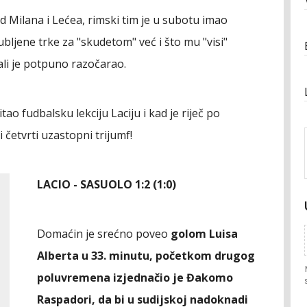
od Milana i Lećea, rimski tim je u subotu imao
ljene trke za "skudetom" već i što mu "visi"
 ali je potpuno razočarao.
ao fudbalsku lekciju Laciju i kad je riječ po
i četvrti uzastopni trijumf!
LACIO - SASUOLO 1:2 (1:0)
Domaćin je srećno poveo
golom Luisa
Alberta u 33. minutu, početkom drugog
poluvremena izjednačio je Đakomo
Raspadori, da bi u sudijskoj nadoknadi