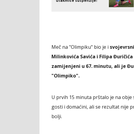
utakmice suspenzije!
Meč na "Olimpiku" bio je i
svojevrsn
Milinkovića Savića i Filipa Đuričića
zamijenjeni u 67. minutu, ali je Đ
"Olimpiko".
U prvih 15 minuta prštalo je na obje 
gosti i domaćini, ali se rezultat nije
bolji.