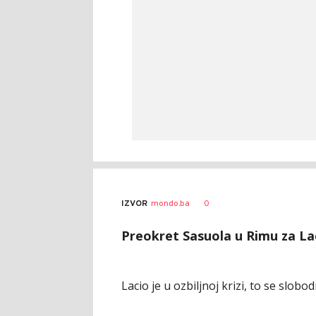
0
IZVOR
mondo.ba
Preokret Sasuola u Rimu za Laci
Lacio je u ozbiljnoj krizi, to se slobo