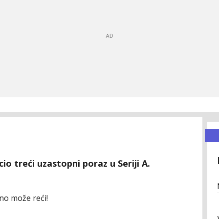
o treći uzastopni poraz u Seriji A.
dno može reći!