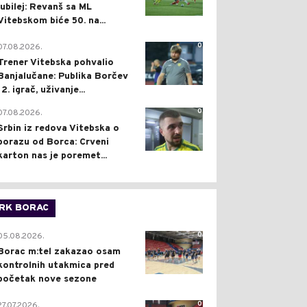
jubilej: Revanš sa ML
Vitebskom biće 50. na...
0
07.08.2026.
Trener Vitebska pohvalio
Banjalučane: Publika Borčev
12. igrač, uživanje...
0
07.08.2026.
Srbin iz redova Vitebska o
porazu od Borca: Crveni
karton nas je poremet...
RK BORAC
0
05.08.2026.
Borac m:tel zakazao osam
kontrolnih utakmica pred
početak nove sezone
0
27.07.2026.