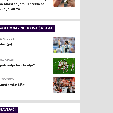
sa Anastasijom: Odrekla se
Rusije, ali to ...
KOLUMNA - NEBOJŠA ŠATARA
0
23.07.2026.
Mesi(ja)
2
15.07.2026.
Ipak valja bez kralja?
0
17.05.2026.
Mostarske kiše
NAVIJAČI