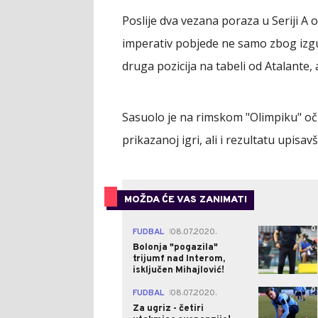
Poslije dva vezana poraza u Seriji A 
imperativ pobjede ne samo zbog izgub
druga pozicija na tabeli od Atalante,
Sasuolo je na rimskom "Olimpiku" očit
prikazanoj igri, ali i rezultatu upisavš
MOŽDA ĆE VAS ZANIMATI
0
FUDBAL
08.07.2020.
|
Bolonja "pogazila"
trijumf nad Interom,
isključen Mihajlović!
0
FUDBAL
08.07.2020.
|
Za ugriz - četiri