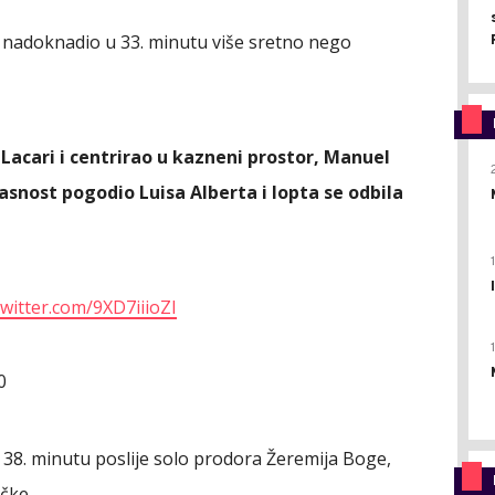
e nadoknadio u 33. minutu više sretno nego
Lacari i centrirao u kazneni prostor, Manuel
asnost pogodio Luisa Alberta i lopta se odbila
twitter.com/9XD7iiioZI
0
u 38. minutu poslije solo prodora Žeremija Boge,
čke.