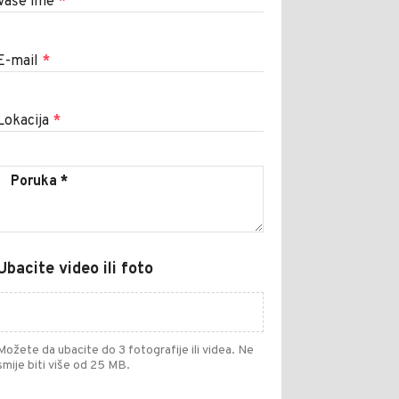
Vaše ime
*
E-mail
*
Lokacija
*
Ubacite video ili foto
Možete da ubacite do 3 fotografije ili videa. Ne
smije biti više od 25 MB.