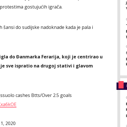
protestima gostujućih igrača.
h šansi do sudijske nadoknade kada je pala i
igla do Đanmarka Ferarija, koji je centrirao u
e sve ispratio na drugoj stativi i glavom
ssuolo cashes Btts/Over 2.5 goals
sKxa6kOE
11, 2020