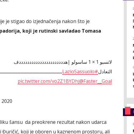
je je stigao do izjednačenja nakon što je
padorija, koji je rutinski savladao Tomasa
لاتسيو 1 × 1 ساسولو |هددددددددددددددددددددددف
ـــــــــــــــــــــــــــــــــــ :
#LazioSassuolo
التعادل
pic.twitter.com/vo2Z1BYDhj
@Faster__Goal
, 2020
eliku šansu da preokrene rezultat nakon udarca
 i Đuričić, koji je oboren u kaznenom prostoru, ali