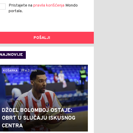
Pristajete na
pravila korišćenja
Mondo
portala.
POŠALJI
NAJNOVIJE
0
Pre 3 min
KOŠARKA
DŽOEL BOLOMBOJ OSTAJE:
OBRT U SLUČAJU ISKUSNOG
CENTRA