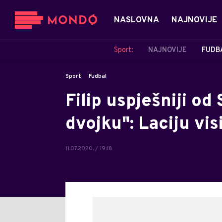
NASLOVNA
NAJNOVIJE
Sport:
NAJNOVIJE
FUDB
Sport
Fudbal
Filip uspješniji od
dvojku": Laciju vis
11.07.2020. / 19:18