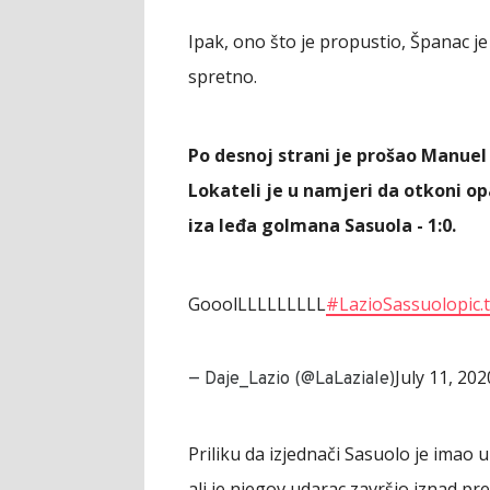
Ipak, ono što je propustio, Španac j
spretno.
Po desnoj strani je prošao Manuel 
Lokateli je u namjeri da otkoni op
iza leđa golmana Sasuola - 1:0.
GooolLLLLLLLLL
#LazioSassuolo
pic.
July 11, 202
— Daje_Lazio (@LaLaziale)
Priliku da izjednači Sasuolo je imao 
ali je njegov udarac završio iznad pre