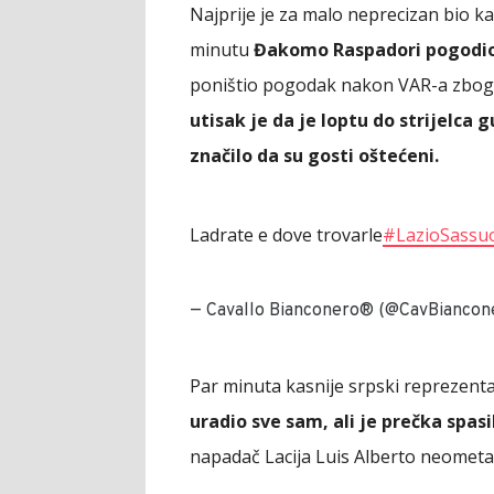
Najprije je za malo neprecizan bio ka
minutu
Đakomo Raspadori pogodio
poništio pogodak nakon VAR-a zbog n
utisak je da je loptu do strijelca
značilo da su gosti oštećeni.
Ladrate e dove trovarle
#LazioSassu
— Cavallo Bianconero®️ (@CavBiancon
Par minuta kasnije srpski reprezenta
uradio sve sam, ali je prečka spas
napadač Lacija Luis Alberto neometa