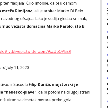
piten "lacijala" Ćiro Imobile, da bi u osmom
 mrežu Rimljana
, ali je arbitar Marko Di Belo
avodnog ofsajda. Iako je sudija gledao snimak,
 gurnuo vezista domaćina Marko Parolo, što bi
olo
#jvtblive
pic.twitter.com/9xcUpQVBsR
July 11, 2020
ero)
tivac iz Sasuola
Filip Đuričić majstorski je
ila "nebesko-plave"
, da bi potom na drugoj strani
n šutirao sa desetak metara preko gola.