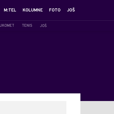
M:TEL
KOLUMNE
FOTO
JOŠ
UKOMET
TENIS
JOŠ