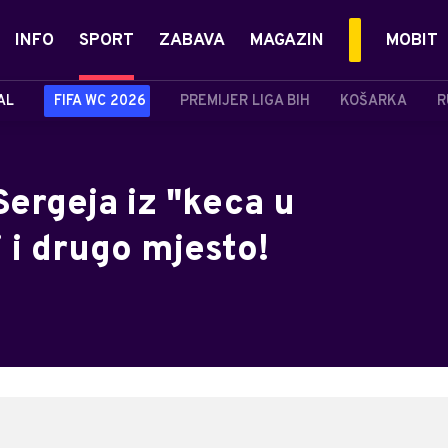
INFO
SPORT
ZABAVA
MAGAZIN
MOBIT
AL
FIFA WC 2026
PREMIJER LIGA BIH
KOŠARKA
R
 Sergeja iz "keca u
i i drugo mjesto!