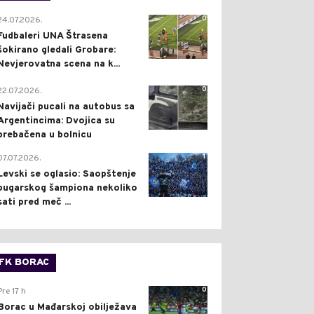
0
24.07.2026.
Fudbaleri UNA Štrasena
šokirano gledali Grobare:
Nevjerovatna scena na k...
0
22.07.2026.
Navijači pucali na autobus sa
Argentincima: Dvojica su
prebačena u bolnicu
1
07.07.2026.
Levski se oglasio: Saopštenje
bugarskog šampiona nekoliko
sati pred meč ...
FK BORAC
0
Pre 17 h
Borac u Mađarskoj obilježava