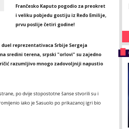
Frančesko Kaputo pogodio za preokret
i veliku pobjedu gostiju iz Ređo Emilije,
prvu poslije četiri godine!
i duel reprezentativaca Srbije Sergeja
 na sredini terena, sr
pski "orlovi" su zajedno
uričić razumljivo mnogo zadovoljniji napustio
strane, po dvije stopostotne šanse stvorili su i
 promijenio iako je Sasuolo po prikazanoj igri bio