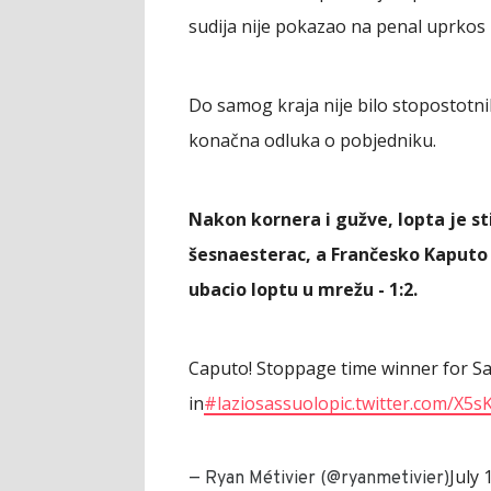
sudija nije pokazao na penal uprkos 
Do samog kraja nije bilo stopostotni
konačna odluka o pobjedniku.
Nakon kornera i gužve, lopta je st
šesnaesterac, a Frančesko Kaputo j
ubacio loptu u mrežu - 1:2.
Caputo! Stoppage time winner for Sa
in
#laziosassuolo
pic.twitter.com/X5
July 
— Ryan Métivier (@ryanmetivier)