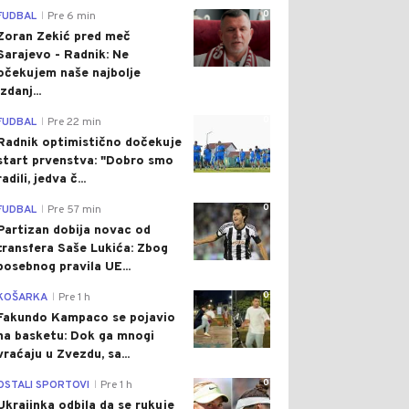
0
FUDBAL
Pre 6 min
|
Zoran Zekić pred meč
Sarajevo - Radnik: Ne
očekujem naše najbolje
izdanj...
0
FUDBAL
Pre 22 min
|
Radnik optimistično dočekuje
start prvenstva: "Dobro smo
radili, jedva č...
0
FUDBAL
Pre 57 min
|
Partizan dobija novac od
transfera Saše Lukića: Zbog
posebnog pravila UE...
0
KOŠARKA
Pre 1 h
|
Fakundo Kampaco se pojavio
na basketu: Dok ga mnogi
vraćaju u Zvezdu, sa...
0
OSTALI SPORTOVI
Pre 1 h
|
Ukrajinka odbila da se rukuje