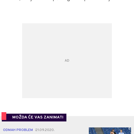
MOŽDA ĆE VAS ZANIMATI
0
ODMAH PROBLEM
21.09.2020.
|