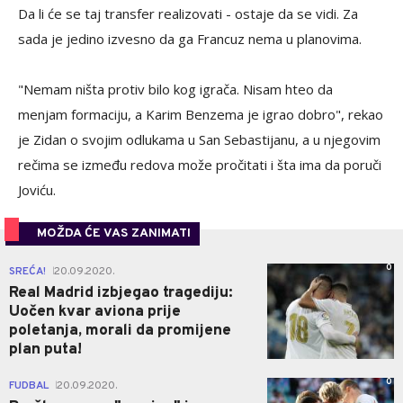
Da li će se taj transfer realizovati - ostaje da se vidi. Za
sada je jedino izvesno da ga Francuz nema u planovima.
"Nemam ništa protiv bilo kog igrača. Nisam hteo da
menjam formaciju, a Karim Benzema je igrao dobro", rekao
je Zidan o svojim odlukama u San Sebastijanu, a u njegovim
rečima se između redova može pročitati i šta ima da poruči
Joviću.
MOŽDA ĆE VAS ZANIMATI
0
SREĆA!
20.09.2020.
|
Real Madrid izbjegao tragediju:
Uočen kvar aviona prije
poletanja, morali da promijene
plan puta!
0
FUDBAL
20.09.2020.
|