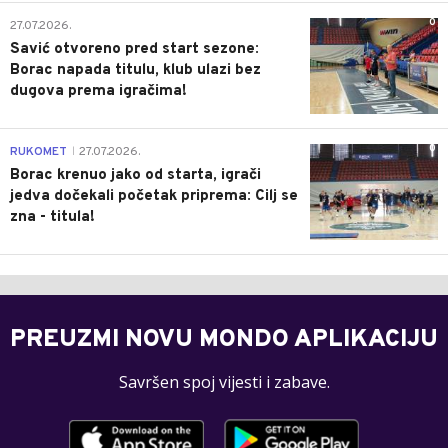
0
27.07.2026.
Savić otvoreno pred start sezone:
Borac napada titulu, klub ulazi bez
dugova prema igračima!
0
RUKOMET
27.07.2026.
|
Borac krenuo jako od starta, igrači
jedva dočekali početak priprema: Cilj se
zna - titula!
PREUZMI NOVU MONDO APLIKACIJU
Savršen spoj vijesti i zabave.