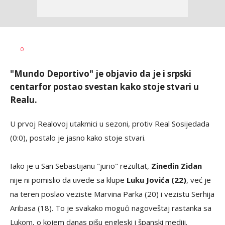
Mladen
AUTOR
0
Šolak
"Mundo Deportivo" je objavio da je i srpski
centarfor postao svestan kako stoje stvari u
Realu.
U prvoj Realovoj utakmici u sezoni, protiv Real Sosijedada
(0:0), postalo je jasno kako stoje stvari.
Iako je u San Sebastijanu "jurio" rezultat,
Zinedin Zidan
nije ni pomislio da uvede sa klupe
Luku Jovića (22)
, već je
na teren poslao veziste Marvina Parka (20) i vezistu Serhija
Aribasa (18). To je svakako mogući nagoveštaj rastanka sa
Lukom, o kojem danas pišu engleski i španski mediji.