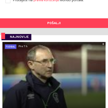
pravila korišćenja
POŠALJI
NAJNOVIJE
0
Pre 7 h
FUDBAL