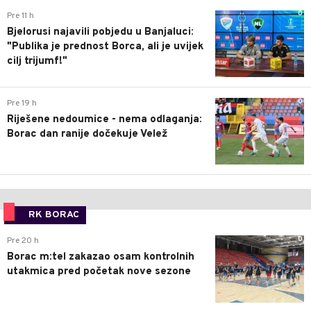
0
Pre 11 h
Bjelorusi najavili pobjedu u Banjaluci:
"Publika je prednost Borca, ali je uvijek
cilj trijumf!"
0
Pre 19 h
Riješene nedoumice - nema odlaganja:
Borac dan ranije dočekuje Velež
RK BORAC
0
Pre 20 h
Borac m:tel zakazao osam kontrolnih
utakmica pred početak nove sezone