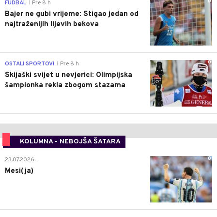
0
FUDBAL
Pre 8 h
|
Bajer ne gubi vrijeme: Stigao jedan od
najtraženijih lijevih bekova
0
OSTALI SPORTOVI
Pre 8 h
|
Skijaški svijet u nevjerici: Olimpijska
šampionka rekla zbogom stazama
KOLUMNA - NEBOJŠA ŠATARA
0
23.07.2026.
Mesi(ja)