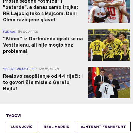
Prošle sezone "osmica" i
"petarda", a danas samo trojka:
RB Lajpcig lako s Majcom, Dani
Olmo razbijene glave!
0
FUDBAL
19.09.2020.
|
“Klinci” iz Dortmunda igrali se na
Vestfalenu, ali nije moglo bez
problema!
0
"IDI I NE VRAĆAJ SE"
20.09.2020.
|
Realovo saopštenje od 44 riječi: I
to govori šta misle o Garetu
Bejlu!
TAGOVI
LUKA JOVIĆ
REAL MADRID
AJNTRAHT FRANKFURT