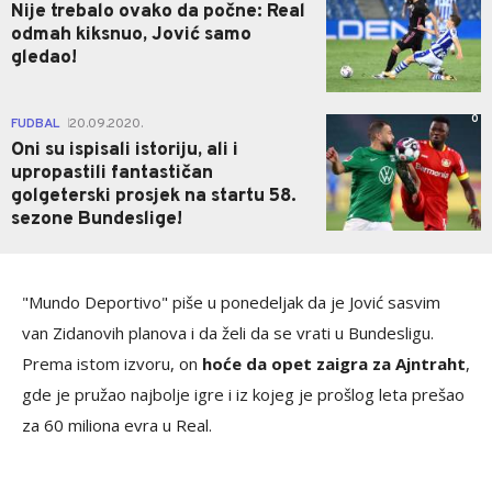
Nije trebalo ovako da počne: Real
odmah kiksnuo, Jović samo
gledao!
0
FUDBAL
20.09.2020.
|
Oni su ispisali istoriju, ali i
upropastili fantastičan
golgeterski prosjek na startu 58.
sezone Bundeslige!
"Mundo Deportivo" piše u ponedeljak da je Jović sasvim
van Zidanovih planova i da želi da se vrati u Bundesligu.
Prema istom izvoru, on
hoće da opet zaigra za Ajntraht
,
gde je pružao najbolje igre i iz kojeg je prošlog leta prešao
za 60 miliona evra u Real.