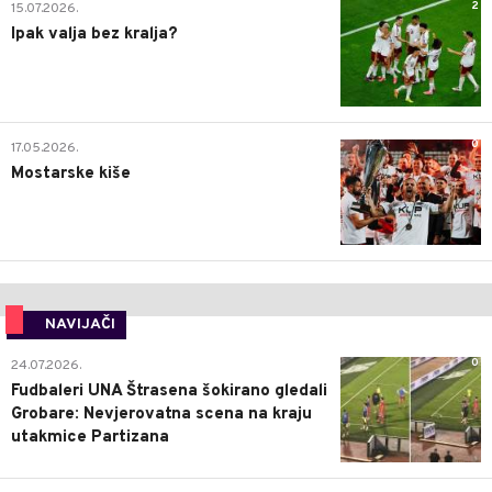
2
15.07.2026.
Ipak valja bez kralja?
0
17.05.2026.
Mostarske kiše
NAVIJAČI
0
24.07.2026.
Fudbaleri UNA Štrasena šokirano gledali
Grobare: Nevjerovatna scena na kraju
utakmice Partizana