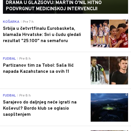
DRAMA U GLAZGOVU: MARTIN O'NIL HITNO
PODVRGNUT MEDICINSKOJ INTERVENCIJI
0
KOŠARKA
Pre 7 h
|
Srbija u četvrtfinalu Eurobasketa,
blamaža Hrvatske: Svi u čudu gledali
rezultat "25:100" na semaforu
0
FUDBAL
Pre 8 h
|
Partizanov tim za Tobol: Saša Ilić
napada Kazahstance sa ovih 11
0
FUDBAL
Pre 8 h
|
Sarajevo do daljnjeg neće igrati na
Koševu!? Bordo klub se oglasio
saopštenjem