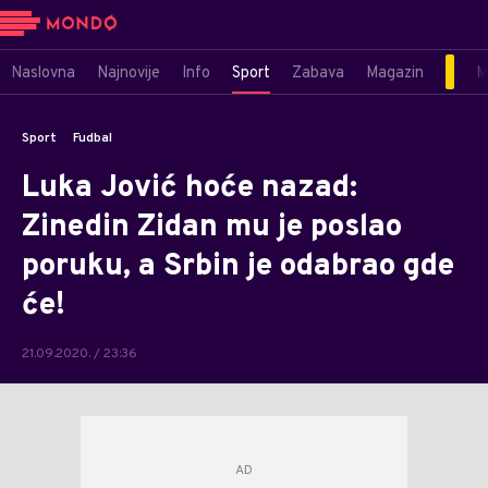
Naslovna
Najnovije
Info
Sport
Zabava
Magazin
M
Sport
Fudbal
Luka Jović hoće nazad:
Zinedin Zidan mu je poslao
poruku, a Srbin je odabrao gde
će!
21.09.2020. / 23:36