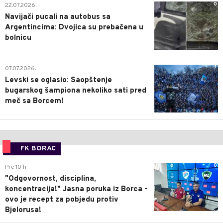
0
22.07.2026.
Navijači pucali na autobus sa
Argentincima: Dvojica su prebačena u
bolnicu
1
07.07.2026.
Levski se oglasio: Saopštenje
bugarskog šampiona nekoliko sati pred
meč sa Borcem!
FK BORAC
0
Pre 10 h
"Odgovornost, disciplina,
koncentracija!" Jasna poruka iz Borca -
ovo je recept za pobjedu protiv
Bjelorusa!