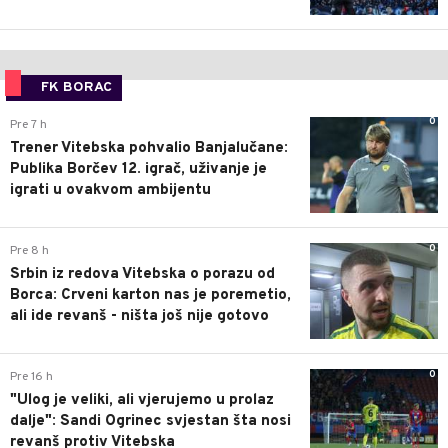
FK BORAC
0
Pre 7 h
Trener Vitebska pohvalio Banjalučane:
Publika Borčev 12. igrač, uživanje je
igrati u ovakvom ambijentu
0
Pre 8 h
Srbin iz redova Vitebska o porazu od
Borca: Crveni karton nas je poremetio,
ali ide revanš - ništa još nije gotovo
0
Pre 16 h
"Ulog je veliki, ali vjerujemo u prolaz
dalje": Sandi Ogrinec svjestan šta nosi
revanš protiv Vitebska