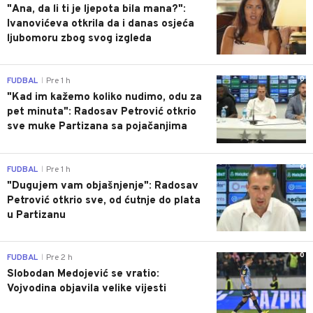
"Ana, da li ti je ljepota bila mana?":
Ivanovićeva otkrila da i danas osjeća
ljubomoru zbog svog izgleda
0
FUDBAL
Pre 1 h
|
"Kad im kažemo koliko nudimo, odu za
pet minuta": Radosav Petrović otkrio
sve muke Partizana sa pojačanjima
0
FUDBAL
Pre 1 h
|
"Dugujem vam objašnjenje": Radosav
Petrović otkrio sve, od ćutnje do plata
u Partizanu
0
FUDBAL
Pre 2 h
|
Slobodan Medojević se vratio:
Vojvodina objavila velike vijesti