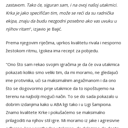
zastavom. Tako će, siguran sam, i na ovoj našoj utakmici.
Krka je jako specifičan tim, može se reći da su radnička
ekipa, znaju da budu nezgodni posebno ako vas uvuku u
njihov ritam
", izjavio je Bajić.
Prema njegovim riječima, uprkos kvalitetu rivala i nesporno
žestokom ritmu, Igokea ima recept za pobjedu.
"Ono što sam rekao svojim igračima je da će ova utakmica
pokazati koliko smo veliki tim, da mi moramo, ne gledajući
ime protivnika, ući sa maksimalnim angažmanom i da ono
što se dogovorimo prije utakmice da to ispoštujemo na
terenu na najbolji mogući način. To se do sada pokazalo u
dobrim izdanjima kako u ABA ligi tako i u Ligi šampiona.
Znamo kvalitete Krke i pokušaćemo se maksimalno
prilagoditi na njihov stil igre. Mi moramo iz jake i agresivne