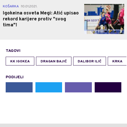
0
KOŠARKA
10.01.2021.
|
Igokeina osveta Megi: Atić upisao
rekord karijere protiv "svog
tima"!
TAGOVI
KK IGOKEA
DRAGAN BAJIĆ
DALIBOR ILIĆ
KRKA
PODIJELI