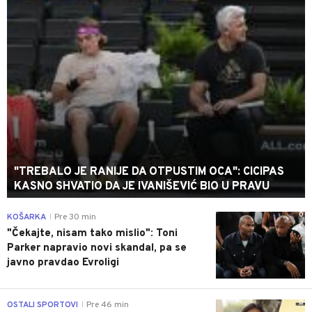
"TREBALO JE RANIJE DA OTPUSTIM OCA": CICIPAS
KASNO SHVATIO DA JE IVANIŠEVIĆ BIO U PRAVU
0
KOŠARKA
Pre 30 min
|
"Čekajte, nisam tako mislio": Toni
Parker napravio novi skandal, pa se
javno pravdao Evroligi
0
OSTALI SPORTOVI
Pre 46 min
|