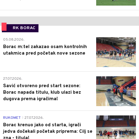
RK BORAC
0
05.08.2026.
Borac m:tel zakazao osam kontrolnih
utakmica pred početak nove sezone
0
27.07.2026.
Savić otvoreno pred start sezone:
Borac napada titulu, klub ulazi bez
dugova prema igračima!
0
RUKOMET
27.07.2026.
|
Borac krenuo jako od starta, igrači
jedva dočekali početak priprema: Cilj se
zna - titula!