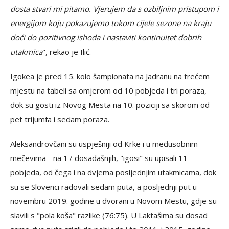
dosta stvari mi pitamo. Vjerujem da s ozbiljnim pristupom i
energijom koju pokazujemo tokom cijele sezone na kraju
doći do pozitivnog ishoda i nastaviti kontinuitet dobrih
utakmica
", rekao je Ilić.
Igokea je pred 15. kolo šampionata na Jadranu na trećem
mjestu na tabeli sa omjerom od 10 pobjeda i tri poraza,
dok su gosti iz Novog Mesta na 10. poziciji sa skorom od
pet trijumfa i sedam poraza.
Aleksandrovčani su uspješniji od Krke i u međusobnim
mečevima - na 17 dosadašnjih, "igosi" su upisali 11
pobjeda, od čega i na dvjema posljednjim utakmicama, dok
su se Slovenci radovali sedam puta, a posljednji put u
novembru 2019. godine u dvorani u Novom Mestu, gdje su
slavili s "pola koša" razlike (76:75). U Laktašima su dosad