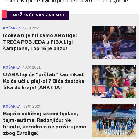
samo dva puta stigli do pobjede i to 2011. i 2015. godine.
MOŽDA ĆE VAS ZANIMATI
0
KOŠARKA
12.01.2021.
|
Igokea nije hit samo ABA lige:
TREĆA POBJEDA u FIBA Ligi
šampiona, Top 16 je blizu!
1
KOŠARKA
10.01.2021.
|
U ABA ligi će "prštati" kao nikad:
Ko će ući u plej-of? Biće žestoka
trka do kraja! (ANKETA)
1
KOŠARKA
07.01.2021.
|
Bajić o odličnoj sezoni Igokee,
tajm-autima, Radonjiću: Ne
brinite, aerodrom ne proširujemo
zbog Evrolige!