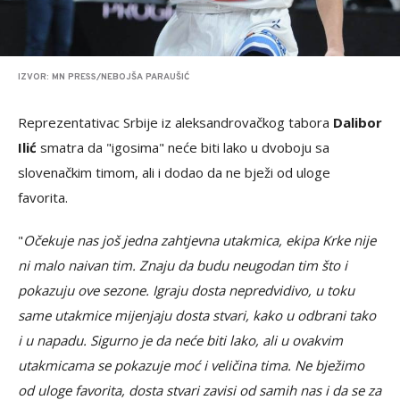
IZVOR: MN PRESS/NEBOJŠA PARAUŠIĆ
Reprezentativac Srbije iz aleksandrovačkog tabora
Dalibor
Ilić
smatra da "igosima" neće biti lako u dvoboju sa
slovenačkim timom, ali i dodao da ne bježi od uloge
favorita.
"
Očekuje nas još jedna zahtjevna utakmica, ekipa Krke nije
ni malo naivan tim. Znaju da budu neugodan tim što i
pokazuju ove sezone. Igraju dosta nepredvidivo, u toku
same utakmice mijenjaju dosta stvari, kako u odbrani tako
i u napadu. Sigurno je da neće biti lako, ali u ovakvim
utakmicama se pokazuje moć i veličina tima. Ne bježimo
od uloge favorita, dosta stvari zavisi od samih nas i da se za