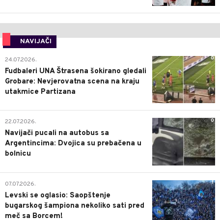
NAVIJAČI
0
24.07.2026.
Fudbaleri UNA Štrasena šokirano gledali
Grobare: Nevjerovatna scena na kraju
utakmice Partizana
0
22.07.2026.
Navijači pucali na autobus sa
Argentincima: Dvojica su prebačena u
bolnicu
1
07.07.2026.
Levski se oglasio: Saopštenje
bugarskog šampiona nekoliko sati pred
meč sa Borcem!