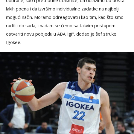
odbrane, kao i prethodne utakmice, da dolazimo do dosta
lakih poena i da izvršimo individualne zadatke na najbolji
mogući način. Moramo odreagovati i kao tim, kao što smo
radili i do sada, i nadam se ćemo sa takvim pristupom
ostvariti novu pobjedu u ABA ligi", dodao je šef struke
Igokee.