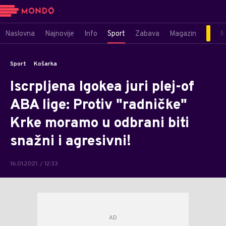
Naslovna
Najnovije
Info
Sport
Zabava
Magazin
M
Sport
Košarka
Iscrpljena Igokea juri plej-of
ABA lige: Protiv "radničke"
Krke moramo u odbrani biti
snažni i agresivni!
16.01.2021. / 12:33