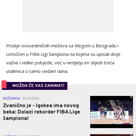
Poslije ovosedmičnih mečeva sa Megom u Beogradu i
Limožom u FIBA Ligi šampiona na kojima su upisali dvije
važne i velike pobjede, već u nedjelju im slijedi treća
utakmica u samo sedam dana.
MOŽDA ĆE VAS ZANIMATI
0
KOŠARKA
15.01.2021.
|
Zvanično je - Igokea ima novog
beka: Dolazi rekorder FIBA Lige
šampiona!
0