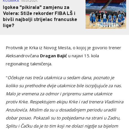
KOŠARKA
15.01.2021.
|
Igokea "pikirala" zamjenu za
Volera: Stiže rekorder FIBA LŠ i
bivši najbolji strijelac francuske
lige?
Protivnik je Krka iz Novog Mesta, o kojoj je govorio trener
Aleksandrovčana
Dragan Bajić
u najavi 15. kola
regionalnog takmičenja.
"
Očekuje nas treća utakmica u sedam dana, poznato je
koliko su prethodne dvije utakmice bile iscrpljujuće za nas.
Malo je vremena za odmor i pripremu same utakmice
protiv Krke. Respektujem ekipu Krke i rad trenera Vladimira
Anzulovića. Mislim da su u dosadašnjem periodu uradili
dobar posao. Pokazali su to pobjedama na strani u Zadru,
Splitu i Čačku da je to tim koji ne dolazi nigdje sa bijelom