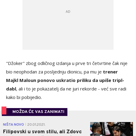
"Džoker" zbog odličnog izdanja u prve tri četvrtine čak nije
bio neophodan za posljednju dionicu, pa mu je
trener
Majkl Maloun ponovo uskratio priliku da upiše tripl-
dabl
, ali i to je pokazatelj da ne juri rekorde - već sve radi
kako bi pobijedio.
MOŽDA ĆE VAS ZANIMATI
0
NIŠTA NOVO
20.01.2021.
|
Filipovski u svom stilu, ali Zdovc