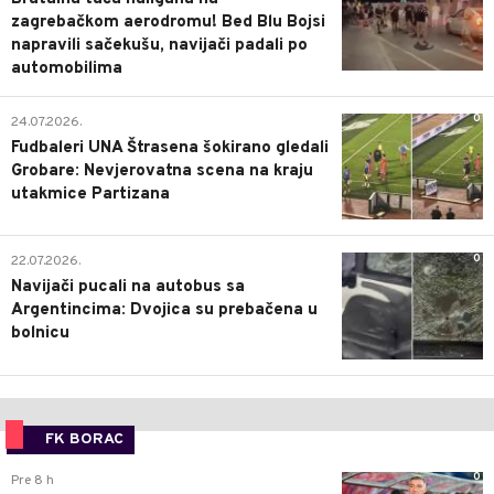
zagrebačkom aerodromu! Bed Blu Bojsi
napravili sačekušu, navijači padali po
automobilima
0
24.07.2026.
Fudbaleri UNA Štrasena šokirano gledali
Grobare: Nevjerovatna scena na kraju
utakmice Partizana
0
22.07.2026.
Navijači pucali na autobus sa
Argentincima: Dvojica su prebačena u
bolnicu
FK BORAC
0
Pre 8 h