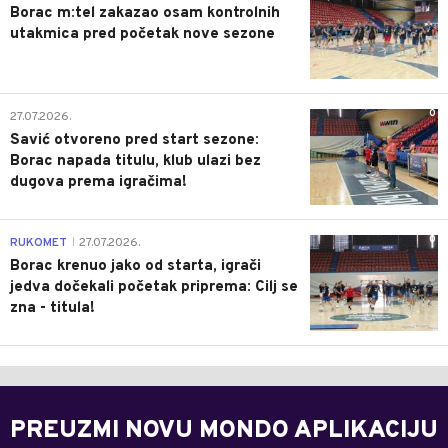
Borac m:tel zakazao osam kontrolnih
utakmica pred početak nove sezone
0
27.07.2026.
Savić otvoreno pred start sezone:
Borac napada titulu, klub ulazi bez
dugova prema igračima!
0
RUKOMET
27.07.2026.
|
Borac krenuo jako od starta, igrači
jedva dočekali početak priprema: Cilj se
zna - titula!
PREUZMI NOVU MONDO APLIKACIJU