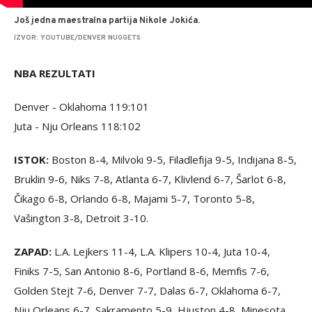
Još jedna maestralna partija Nikole Jokića.
IZVOR: YOUTUBE/DENVER NUGGETS
NBA REZULTATI
Denver - Oklahoma 119:101
Juta - Nju Orleans 118:102
ISTOK:
Boston 8-4, Milvoki 9-5, Filadlefija 9-5, Indijana 8-5,
Bruklin 9-6, Niks 7-8, Atlanta 6-7, Klivlend 6-7, Šarlot 6-8,
Čikago 6-8, Orlando 6-8, Majami 5-7, Toronto 5-8,
Vašington 3-8, Detroit 3-10.
ZAPAD:
L.A. Lejkers 11-4, L.A. Klipers 10-4, Juta 10-4,
Finiks 7-5, San Antonio 8-6, Portland 8-6, Memfis 7-6,
Golden Stejt 7-6, Denver 7-7, Dalas 6-7, Oklahoma 6-7,
Nju Orleans 6-7, Sakramento 5-9, Hjuston 4-8, Minesota