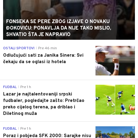
FONSEKA SE PERE ZBOG IZJAVE O NOVAKU
ĐOKOVIĆU: PONAVLJA DA NIJE TAKO MISLIO,
SHVATIO ŠTA JE NAPRAVIO
0
OSTALI SPORTOVI
Pre 46 min
|
Odlučujući sati za Janika Sinera: Svi
čekaju da se oglasi iz hotela
0
FUDBAL
Pre 1 h
|
Lazar je najtalentovaniji srpski
fudbaler, pogledajte zašto: Pretrčao
preko cijelog terena, pa driblao i
Diletinog muža
0
FUDBAL
Pre 1 h
|
Poraz i pobjeda SFK 2000: Sarajke nisu