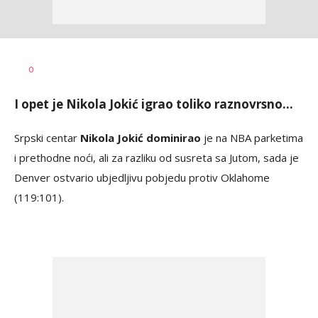
Dragan
AUTOR
0
Šutvić
I opet je Nikola Jokić igrao toliko raznovrsno...
Srpski centar
Nikola Jokić dominirao
je na NBA parketima
i prethodne noći, ali za razliku od susreta sa Jutom
, sada je
Denver ostvario ubjedljivu pobjedu protiv Oklahome
(119:101).