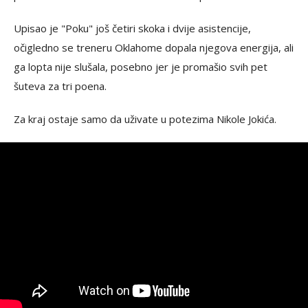
Upisao je "Poku" još četiri skoka i dvije asistencije,
očigledno se treneru Oklahome dopala njegova energija, ali
ga lopta nije slušala, posebno jer je promašio svih pet
šuteva za tri poena.
Za kraj ostaje samo da uživate u potezima Nikole Jokića.