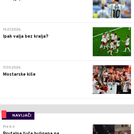
2
15.07.2026.
Ipak valja bez kralja?
0
17.05.2026.
Mostarske kiše
NAVIJAČI
0
Pre 6 h
Brutalna tuča huligana na