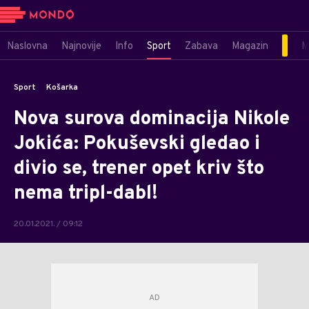
Naslovna
Najnovije
Info
Sport
Zabava
Magazin
M
Sport
Košarka
Nova surova dominacija Nikole
Jokića: Pokuševski gledao i
divio se, trener opet kriv što
nema tripl-dabl!
20.01.2021. / 09:12