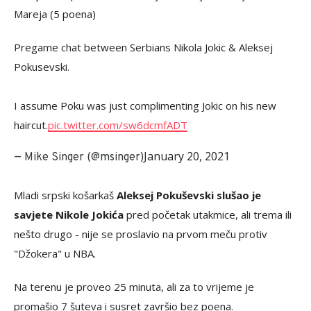
Mareja (5 poena)
Pregame chat between Serbians Nikola Jokic & Aleksej
Pokusevski.
I assume Poku was just complimenting Jokic on his new
haircut.
pic.twitter.com/sw6dcmfADT
January 20, 2021
— Mike Singer (@msinger)
Mladi srpski košarkaš
Aleksej Pokuševski slušao je
savjete Nikole Jokića
pred početak utakmice, ali trema ili
nešto drugo - nije se proslavio na prvom meču protiv
"Džokera" u NBA.
Na terenu je proveo 25 minuta, ali za to vrijeme je
promašio 7 šuteva i susret završio bez poena.