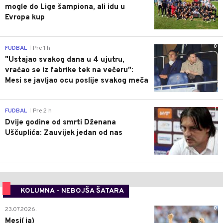
mogle do Lige šampiona, ali idu u
Evropa kup
0
FUDBAL
Pre 1 h
|
"Ustajao svakog dana u 4 ujutru,
vraćao se iz fabrike tek na večeru":
Mesi se javljao ocu poslije svakog meča
1
FUDBAL
Pre 2 h
|
Dvije godine od smrti Dženana
Uščuplića: Zauvijek jedan od nas
KOLUMNA - NEBOJŠA ŠATARA
0
23.07.2026.
Mesi(ja)