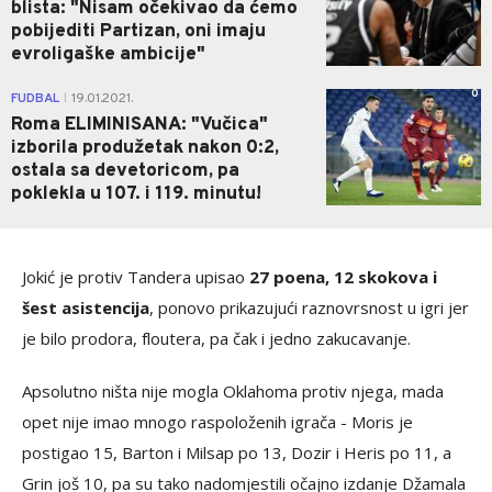
blista: "Nisam očekivao da ćemo
pobijediti Partizan, oni imaju
evroligaške ambicije"
0
FUDBAL
19.01.2021.
|
Roma ELIMINISANA: "Vučica"
izborila produžetak nakon 0:2,
ostala sa devetoricom, pa
poklekla u 107. i 119. minutu!
Jokić je protiv Tandera upisao
27 poena, 12 skokova i
šest asistencija
, ponovo prikazujući raznovrsnost u igri jer
je bilo prodora, floutera, pa čak i jedno zakucavanje.
Apsolutno ništa nije mogla Oklahoma protiv njega, mada
opet nije imao mnogo raspoloženih igrača - Moris je
postigao 15, Barton i Milsap po 13, Dozir i Heris po 11, a
Grin još 10, pa su tako nadomjestili očajno izdanje Džamala