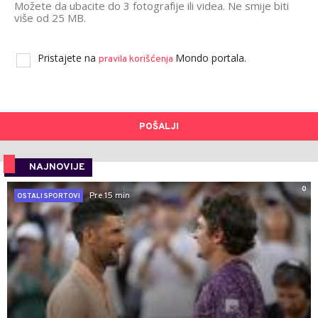
Možete da ubacite do 3 fotografije ili videa. Ne smije biti
više od 25 MB.
Pristajete na
Mondo portala.
pravila korišćenja
POŠALJI
NAJNOVIJE
0
Pre 15 min
OSTALI SPORTOVI