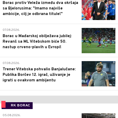
Borac protiv Veleža između dva okršaja
sa Bjelorusima: "Imamo najviše
ambicije, cilj je odbrana titule!"
0
07.08.2026.
Borac u Mađarskoj obilježava jubilej:
Revanš sa ML Vitebskom biće 50.
nastup crveno-plavih u Evropi!
0
07.08.2026.
Trener Vitebska pohvalio Banjalučane:
Publika Borčev 12. igrač, uživanje je
igrati u ovakvom ambijentu
RK BORAC
0
05.08.2026.