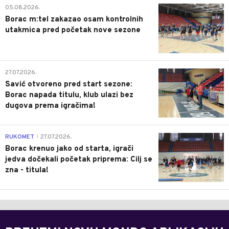
0
05.08.2026.
Borac m:tel zakazao osam kontrolnih
utakmica pred početak nove sezone
0
27.07.2026.
Savić otvoreno pred start sezone:
Borac napada titulu, klub ulazi bez
dugova prema igračima!
0
RUKOMET
27.07.2026.
|
Borac krenuo jako od starta, igrači
jedva dočekali početak priprema: Cilj se
zna - titula!