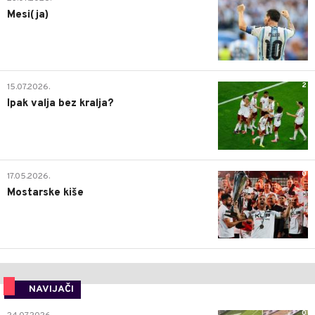
Mesi(ja)
2
15.07.2026.
Ipak valja bez kralja?
0
17.05.2026.
Mostarske kiše
NAVIJAČI
0