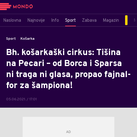
Naslovna
Najnovije
Info
Sport
Zabava
Magazin
M
Sport
Košarka
Bh. košarkaški cirkus: Tišina
na Pecari – od Borca i Sparsa
ni traga ni glasa, propao fajnal-
for za šampiona!
05.06.2021. / 17:01