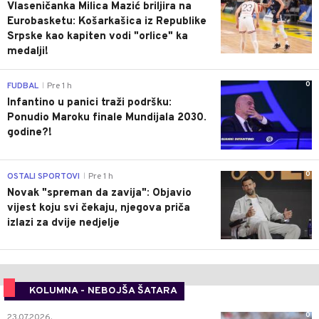
Vlaseničanka Milica Mazić briljira na
Eurobasketu: Košarkašica iz Republike
Srpske kao kapiten vodi "orlice" ka
medalji!
0
FUDBAL
Pre 1 h
|
Infantino u panici traži podršku:
Ponudio Maroku finale Mundijala 2030.
godine?!
0
OSTALI SPORTOVI
Pre 1 h
|
Novak "spreman da zavija": Objavio
vijest koju svi čekaju, njegova priča
izlazi za dvije nedjelje
KOLUMNA - NEBOJŠA ŠATARA
0
23.07.2026.