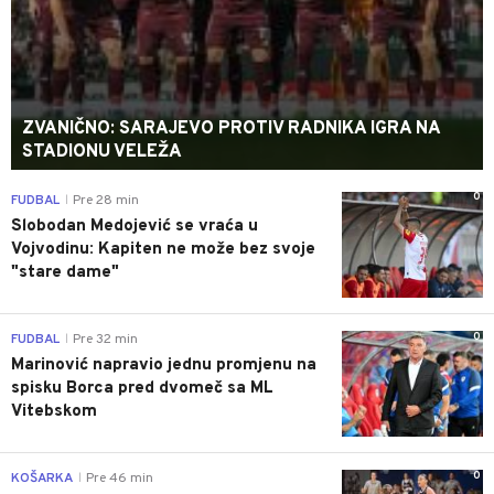
ZVANIČNO: SARAJEVO PROTIV RADNIKA IGRA NA
STADIONU VELEŽA
0
FUDBAL
Pre 28 min
|
Slobodan Medojević se vraća u
Vojvodinu: Kapiten ne može bez svoje
"stare dame"
0
FUDBAL
Pre 32 min
|
Marinović napravio jednu promjenu na
spisku Borca pred dvomeč sa ML
Vitebskom
0
KOŠARKA
Pre 46 min
|