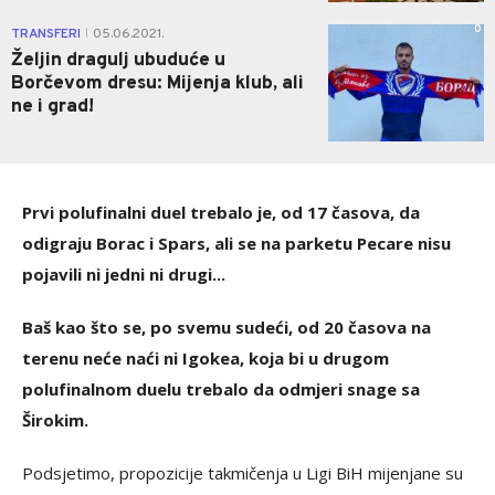
0
TRANSFERI
05.06.2021.
|
Željin dragulj ubuduće u
Borčevom dresu: Mijenja klub, ali
ne i grad!
Prvi polufinalni duel trebalo je, od 17 časova, da
odigraju Borac i Spars, ali se na parketu Pecare nisu
pojavili ni jedni ni drugi...
Baš kao što se, po svemu sudeći, od 20 časova na
terenu neće naći ni Igokea, koja bi u drugom
polufinalnom duelu trebalo da odmjeri snage sa
Širokim.
Podsjetimo, propozicije takmičenja u Ligi BiH mijenjane su