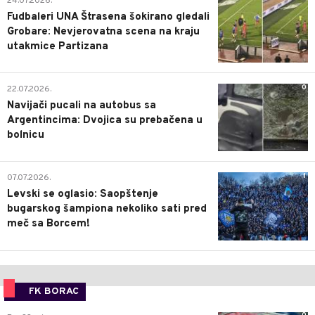
24.07.2026.
Fudbaleri UNA Štrasena šokirano gledali
Grobare: Nevjerovatna scena na kraju
utakmice Partizana
0
22.07.2026.
Navijači pucali na autobus sa
Argentincima: Dvojica su prebačena u
bolnicu
1
07.07.2026.
Levski se oglasio: Saopštenje
bugarskog šampiona nekoliko sati pred
meč sa Borcem!
FK BORAC