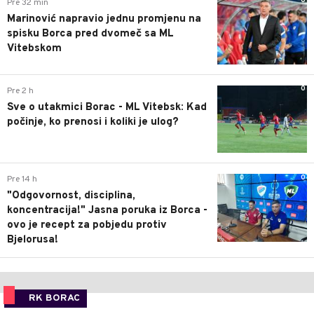
0
Pre 32 min
Marinović napravio jednu promjenu na
spisku Borca pred dvomeč sa ML
Vitebskom
0
Pre 2 h
Sve o utakmici Borac - ML Vitebsk: Kad
počinje, ko prenosi i koliki je ulog?
0
Pre 14 h
"Odgovornost, disciplina,
koncentracija!" Jasna poruka iz Borca -
ovo je recept za pobjedu protiv
Bjelorusa!
RK BORAC