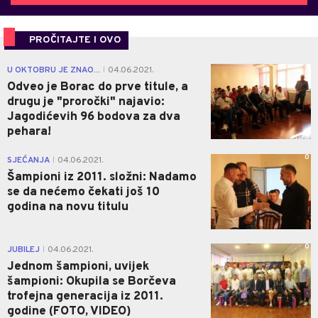
PROČITAJTE I OVO
1
U OKTOBRU JE ZNAO...
04.06.2021.
|
Odveo je Borac do prve titule, a
drugu je "proročki" najavio:
Jagodićevih 96 bodova za dva
pehara!
0
SJEĆANJA
04.06.2021.
|
Šampioni iz 2011. složni: Nadamo
se da nećemo čekati još 10
godina na novu titulu
0
JUBILEJ
04.06.2021.
|
Jednom šampioni, uvijek
šampioni: Okupila se Borčeva
trofejna generacija iz 2011.
godine (FOTO, VIDEO)