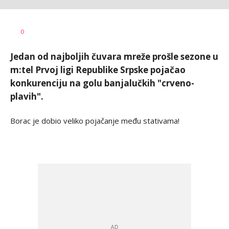
Bojan
AUTOR
0
Jakovljević
Jedan od najboljih čuvara mreže prošle sezone u
m:tel Prvoj ligi Republike Srpske pojačao
konkurenciju na golu banjalučkih "crveno-
plavih".
Borac je dobio veliko pojačanje među stativama!