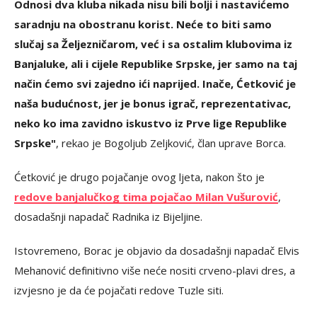
Odnosi dva kluba nikada nisu bili bolji i nastavićemo
saradnju na obostranu korist. Neće to biti samo
slučaj sa Željezničarom, već i sa ostalim klubovima iz
Banjaluke, ali i cijele Republike Srpske, jer samo na taj
način ćemo svi zajedno ići naprijed. Inače, Ćetković je
naša budućnost, jer je bonus igrač, reprezentativac,
neko ko ima zavidno iskustvo iz Prve lige Republike
Srpske"
, rekao je Bogoljub Zeljković, član uprave Borca.
Ćetković je drugo pojačanje ovog ljeta, nakon što je
redove banjalučkog tima pojačao Milan Vušurović
,
dosadašnji napadač Radnika iz Bijeljine.
Istovremeno, Borac je objavio da dosadašnji napadač Elvis
Mehanović definitivno više neće nositi crveno-plavi dres, a
izvjesno je da će pojačati redove Tuzle siti.