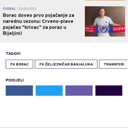
1
FUDBAL
03.06.2021.
|
Borac doveo prvo pojačanje za
narednu sezonu: Crveno-plave
pojačao "krivac" za poraz u
Bijeljini!
TAGOVI
FK BORAC
FK ŽELJEZNIČAR BANJALUKA
TRANSFERI
PODIJELI