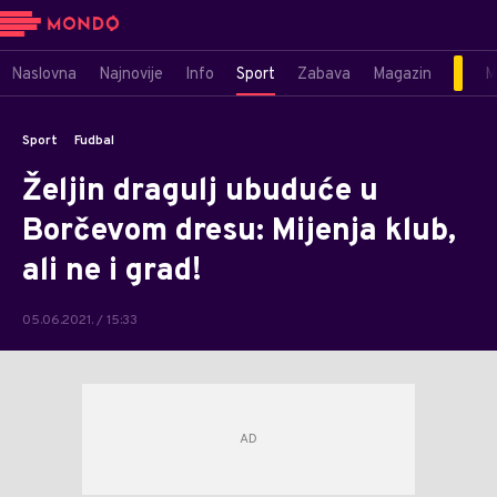
Naslovna
Najnovije
Info
Sport
Zabava
Magazin
M
Sport
Fudbal
Željin dragulj ubuduće u
Borčevom dresu: Mijenja klub,
ali ne i grad!
05.06.2021. / 15:33