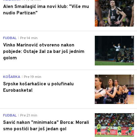
Alen Smailagić ima novi klub: "Više mu
nudio Partizan"
0
FUDBAL
Pre 14 min
|
Vinko Marinović otvoreno nakon
pobjede: Ostaje žal za bar još jednim
golom
0
KOŠARKA
Pre 19 min
|
Srpske košarkašice u polufinalu
Eurobasketa!
0
FUDBAL
Pre 21 min
|
Savić nakon "minimalca" Borca: Morali
smo postići bar još jedan gol