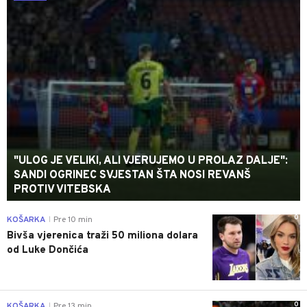
"ULOG JE VELIKI, ALI VJERUJEMO U PROLAZ DALJE":
SANDI OGRINEC SVJESTAN ŠTA NOSI REVANŠ
PROTIV VITEBSKA
0
KOŠARKA
Pre 10 min
|
Bivša vjerenica traži 50 miliona dolara
od Luke Dončića
0
KOŠARKA
Pre 13 min
|