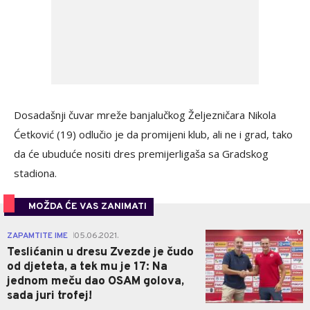
Dosadašnji čuvar mreže banjalučkog Željezničara Nikola
Ćetković (19) odlučio je da promijeni klub, ali ne i grad, tako
da će ubuduće nositi dres premijerligaša sa Gradskog
stadiona.
MOŽDA ĆE VAS ZANIMATI
0
ZAPAMTITE IME
05.06.2021.
|
Teslićanin u dresu Zvezde je čudo
od djeteta, a tek mu je 17: Na
jednom meču dao OSAM golova,
sada juri trofej!