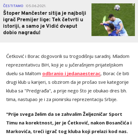
0
ČESTITAMO
05.06.2021.
|
Štoper Mančester sitija je najbolji
igrač Premijer lige: Tek četvrti u
istoriji, a samo je Vidić dvaput
dobio nagradu!
Ćetković i Borac dogovorili su trogodišnju saradnj. Mladom
reprezentativcu BiH, koji je u jučerašnjem prijateljskom
duelu sa Maltom
odbranio i jedanaesterac
, Borac će biti
drugi klub u karijeri, s obzirom da je prošao sve kategorije
kluba sa "Predgrađa", a prije nego što je obukao dres bh.
tima, nastupao je i za pionirsku reprezentaciju Srbije.
"Prije svega želim da se zahvalim Željezničar Sport
Timu na korektnost, jer je Ćetković, nakon Bosančića i
Markovića, treći igrač tog kluba koji prelazi kod nas.