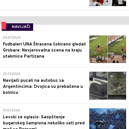
NAVIJAČI
0
24.07.2026.
Fudbaleri UNA Štrasena šokirano gledali
Grobare: Nevjerovatna scena na kraju
utakmice Partizana
0
22.07.2026.
Navijači pucali na autobus sa
Argentincima: Dvojica su prebačena u
bolnicu
1
07.07.2026.
Levski se oglasio: Saopštenje
bugarskog šampiona nekoliko sati pred