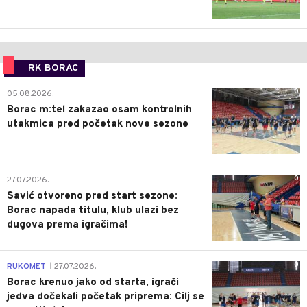
RK BORAC
0
05.08.2026.
Borac m:tel zakazao osam kontrolnih
utakmica pred početak nove sezone
0
27.07.2026.
Savić otvoreno pred start sezone:
Borac napada titulu, klub ulazi bez
dugova prema igračima!
0
RUKOMET
27.07.2026.
|
Borac krenuo jako od starta, igrači
jedva dočekali početak priprema: Cilj se