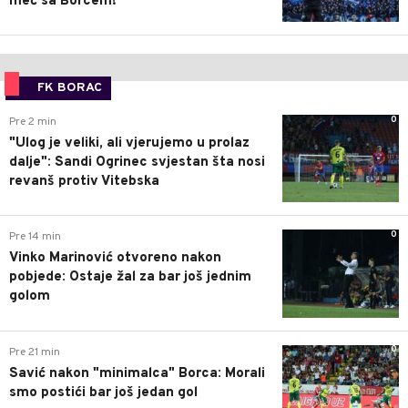
meč sa Borcem!
FK BORAC
0
Pre 2 min
"Ulog je veliki, ali vjerujemo u prolaz
dalje": Sandi Ogrinec svjestan šta nosi
revanš protiv Vitebska
0
Pre 14 min
Vinko Marinović otvoreno nakon
pobjede: Ostaje žal za bar još jednim
golom
0
Pre 21 min
Savić nakon "minimalca" Borca: Morali
smo postići bar još jedan gol