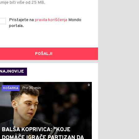
smije biti više od 25 MB.
Pristajete na
pravila korišćenja
Mondo
portala.
POŠALJI
NAJNOVIJE
0
Pre 30 min
KOŠARKA
BALŠA KOPRIVICA: "KOJE
DOMAĆE IGRAČE PARTIZAN DA