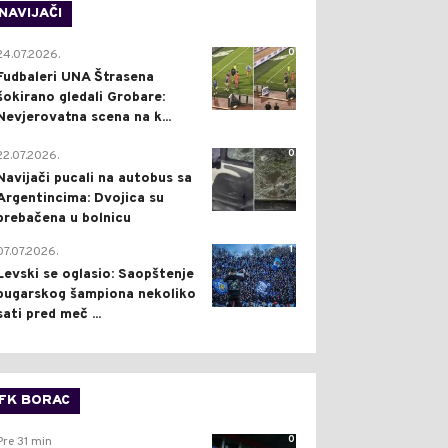
NAVIJAČI
0
24.07.2026.
Fudbaleri UNA Štrasena
šokirano gledali Grobare:
Nevjerovatna scena na k...
0
22.07.2026.
Navijači pucali na autobus sa
Argentincima: Dvojica su
prebačena u bolnicu
1
07.07.2026.
Levski se oglasio: Saopštenje
bugarskog šampiona nekoliko
sati pred meč ...
FK BORAC
0
Pre 31 min