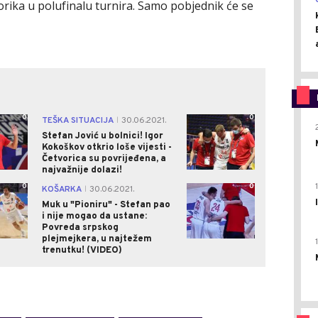
orika u polufinalu turnira. Samo pobjednik će se
0
0
TEŠKA SITUACIJA
30.06.2021.
|
Stefan Jović u bolnici! Igor
Kokoškov otkrio loše vijesti -
Četvorica su povrijeđena, a
najvažnije dolazi!
0
0
KOŠARKA
30.06.2021.
|
Muk u "Pioniru" - Stefan pao
i nije mogao da ustane:
Povreda srpskog
plejmejkera, u najtežem
trenutku! (VIDEO)