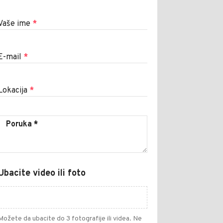
Vaše ime
*
E-mail
*
Lokacija
*
Ubacite video ili foto
Možete da ubacite do 3 fotografije ili videa. Ne