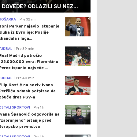
DOVEDE? ODLAZILI SU NEZ...
0
KOŠARKA
Pre 32 min
|
Toni Parker najavio istupanje
kluba iz Evrolige: Poslije
skandala i laga...
0
FUDBAL
Pre 39 min
|
Real Madrid potrošio
125.000.000 evra: Florentino
Perez ispunio najveće ...
0
FUDBAL
Pre 40 min
|
Filip Kostić na poziv Ivana
Perišića odmah potpisao da
obuče dres PSV-a
0
OSTALI SPORTOVI
Pre 1 h
|
Ivana Španović odgovorila na
"zabranjeno" pitanje pred
Evropsko prvenstvo
0
|