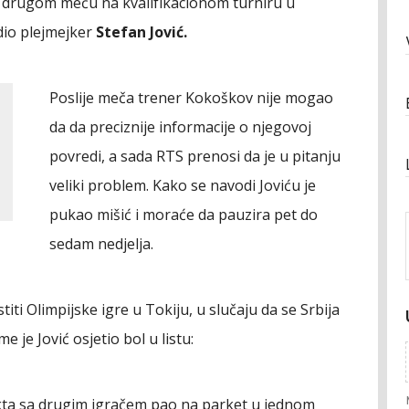
e u drugom meču na kvalifikacionom turniru u
dio plejmejker
Stefan Jović.
Poslije meča trener Kokoškov nije mogao
da da preciznije informacije o njegovoj
povredi, a sada RTS prenosi da je u pitanju
veliki problem. Kako se navodi Joviću je
pukao mišić i moraće da pauzira pet do
sedam nedjelja.
iti Olimpijske igre u Tokiju, u slučaju da se Srbija
 je Jović osjetio bol u listu:
akta sa drugim igračem pao na parket u jednom