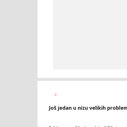
Bojan
AUTOR
0
Jakovljević
Još jedan u nizu velikih probl