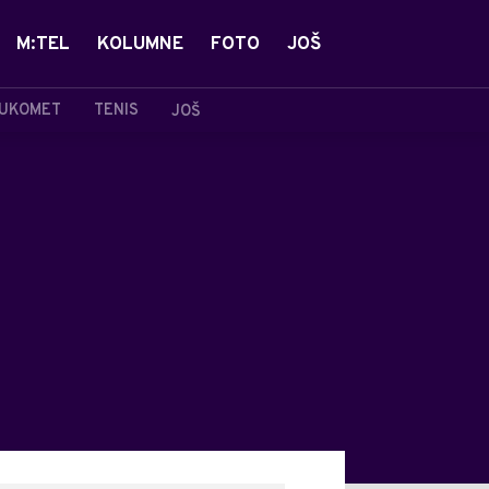
M:TEL
KOLUMNE
FOTO
JOŠ
UKOMET
TENIS
JOŠ