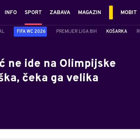
INFO
SPORT
ZABAVA
MAGAZIN
MOBIT
AL
FIFA WC 2026
PREMIJER LIGA BIH
KOŠARKA
R
ić ne ide na Olimpijske
ška, čeka ga velika