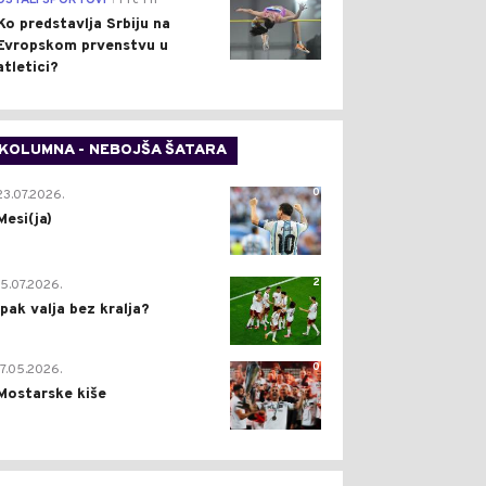
OSTALI SPORTOVI
Pre 1 h
Ko predstavlja Srbiju na
Evropskom prvenstvu u
atletici?
KOLUMNA - NEBOJŠA ŠATARA
0
23.07.2026.
Mesi(ja)
2
15.07.2026.
Ipak valja bez kralja?
0
17.05.2026.
Mostarske kiše