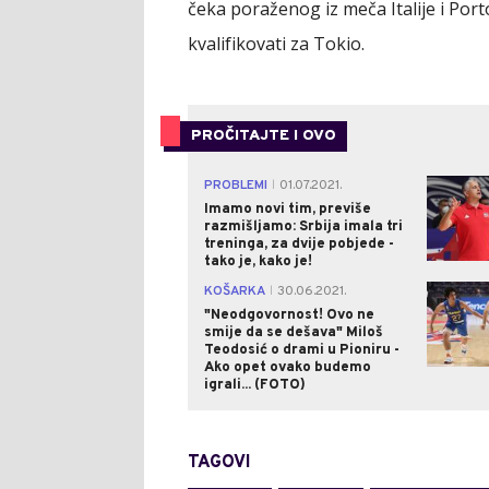
čeka poraženog iz meča Italije i Port
kvalifikovati za Tokio.
PROČITAJTE I OVO
PROBLEMI
01.07.2021.
|
Imamo novi tim, previše
razmišljamo: Srbija imala tri
treninga, za dvije pobjede -
tako je, kako je!
KOŠARKA
30.06.2021.
|
"Neodgovornost! Ovo ne
smije da se dešava" Miloš
Teodosić o drami u Pioniru -
Ako opet ovako budemo
igrali... (FOTO)
TAGOVI