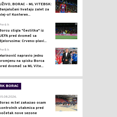
UŽIVO, BORAC - ML VITEBSK:
Banjalučani hvataju zalet za
plej-of Konferen...
0
Pre 6 h
Borcu stigla "čestitka" iz
UEFA pred dvomeč sa
Bjelorusima: Crveno-plavi...
0
Pre 8 h
Marinović napravio jednu
promjenu na spisku Borca
pred dvomeč sa ML Vite...
RK BORAC
0
05.08.2026.
Borac m:tel zakazao osam
kontrolnih utakmica pred
početak nove sezone