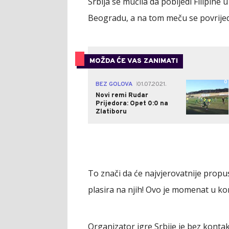
Srbija se mučila da pobijedi Filipin
Beogradu, a na tom meču se povrije
MOŽDA ĆE VAS ZANIMATI
0
BEZ GOLOVA
01.07.2021.
|
Novi remi Rudar
Prijedora: Opet 0:0 na
Zlatiboru
To znači da će najvjerovatnije propust
plasira na njih! Ovo je momenat u kome
Organizator igre Srbije je bez kont