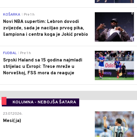
0
KOŠARKA
Pre 1 h
|
Novi NBA supertim: Lebron dovodi
zvijezde, sada je naciljao prvog pika,
šampiona i centra koga je Jokić prebio
0
FUDBAL
Pre 1 h
|
Srpski Haland sa 15 godina najmlađi
strijelac u Evropi: Trese mreže u
Norveškoj, FSS mora da reaguje
KOLUMNA - NEBOJŠA ŠATARA
0
23.07.2026.
Mesi(ja)