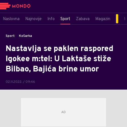
Naslovna
Najnovije
Info
Sport
Zabava
Magazin
M
Sport
Košarka
Nastavlja se paklen raspored
Igokee m:tel: U Laktaše stiže
Bilbao, Bajića brine umor
02.11.2022. / 09:46