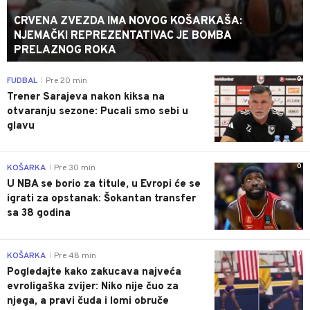
CRVENA ZVEZDA IMA NOVOG KOŠARKAŠA:
NJEMAČKI REPREZENTATIVAC JE BOMBA
PRELAZNOG ROKA
0
FUDBAL
Pre 20 min
|
Trener Sarajeva nakon kiksa na
otvaranju sezone: Pucali smo sebi u
glavu
0
KOŠARKA
Pre 30 min
|
U NBA se borio za titule, u Evropi će se
igrati za opstanak: Šokantan transfer
sa 38 godina
0
KOŠARKA
Pre 48 min
|
Pogledajte kako zakucava najveća
evroligaška zvijer: Niko nije čuo za
njega, a pravi čuda i lomi obruče