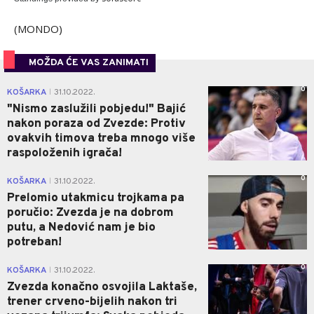
(MONDO)
MOŽDA ĆE VAS ZANIMATI
0
KOŠARKA
31.10.2022.
|
"Nismo zaslužili pobjedu!" Bajić
nakon poraza od Zvezde: Protiv
ovakvih timova treba mnogo više
raspoloženih igrača!
0
KOŠARKA
31.10.2022.
|
Prelomio utakmicu trojkama pa
poručio: Zvezda je na dobrom
putu, a Nedović nam je bio
potreban!
0
KOŠARKA
31.10.2022.
|
Zvezda konačno osvojila Laktaše,
trener crveno-bijelih nakon tri