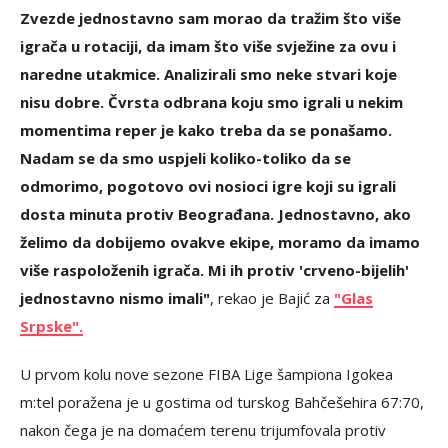
Zvezde jednostavno sam morao da tražim što više
igrača u rotaciji, da imam što više svježine za ovu i
naredne utakmice. Analizirali smo neke stvari koje
nisu dobre. Čvrsta odbrana koju smo igrali u nekim
momentima reper je kako treba da se ponašamo.
Nadam se da smo uspjeli koliko-toliko da se
odmorimo, pogotovo ovi nosioci igre koji su igrali
dosta minuta protiv Beograđana. Jednostavno, ako
želimo da dobijemo ovakve ekipe, moramo da imamo
više raspoloženih igrača. Mi ih protiv 'crveno-bijelih'
jednostavno nismo imali"
, rekao je Bajić za
"Glas
Srpske".
U prvom kolu nove sezone FIBA Lige šampiona Igokea
m:tel poražena je u gostima od turskog Bahčešehira 67:70,
nakon čega je na domaćem terenu trijumfovala protiv