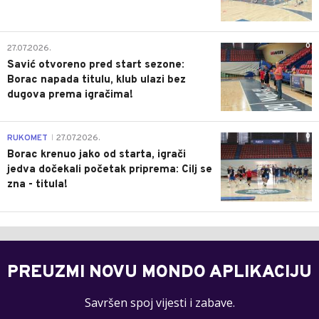
0
27.07.2026.
Savić otvoreno pred start sezone:
Borac napada titulu, klub ulazi bez
dugova prema igračima!
0
RUKOMET
27.07.2026.
|
Borac krenuo jako od starta, igrači
jedva dočekali početak priprema: Cilj se
zna - titula!
PREUZMI NOVU MONDO APLIKACIJU
Savršen spoj vijesti i zabave.