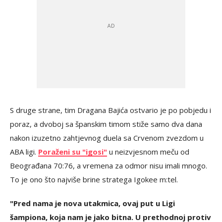
S druge strane, tim Dragana Bajića ostvario je po pobjedu i
poraz, a dvoboj sa španskim timom stiže samo dva dana
nakon izuzetno zahtjevnog duela sa Crvenom zvezdom u
ABA ligi.
Poraženi su "igosi"
u neizvjesnom meču od
Beograđana 70:76, a vremena za odmor nisu imali mnogo.
To je ono što najviše brine stratega Igokee m:tel.
"Pred nama je nova utakmica, ovaj put u Ligi
šampiona, koja nam je jako bitna. U prethodnoj protiv