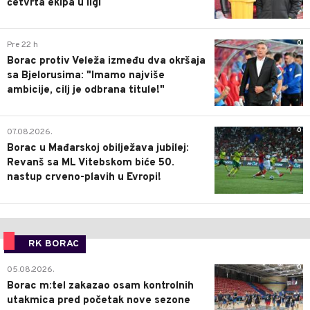
četvrta ekipa u ligi
0
Pre 22 h
Borac protiv Veleža između dva okršaja
sa Bjelorusima: "Imamo najviše
ambicije, cilj je odbrana titule!"
0
07.08.2026.
Borac u Mađarskoj obilježava jubilej:
Revanš sa ML Vitebskom biće 50.
nastup crveno-plavih u Evropi!
RK BORAC
0
05.08.2026.
Borac m:tel zakazao osam kontrolnih
utakmica pred početak nove sezone