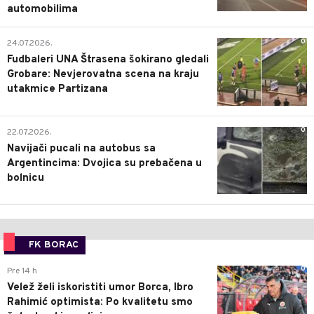
automobilima
0
24.07.2026.
Fudbaleri UNA Štrasena šokirano gledali
Grobare: Nevjerovatna scena na kraju
utakmice Partizana
0
22.07.2026.
Navijači pucali na autobus sa
Argentincima: Dvojica su prebačena u
bolnicu
FK BORAC
0
Pre 14 h
Velež želi iskoristiti umor Borca, Ibro
Rahimić optimista: Po kvalitetu smo