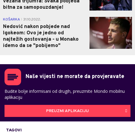
vezana trijumfa: Svaka pobjeda
bitna za samopouzdanje!
0
KOŠARKA
31.10.2022.
|
Nedović nakon pobjede nad
Igokeom: Ovo je jedno od
najtežih gostovanja - u Monako
idemo da se "pobijemo"
Naše vijesti ne morate da provjeravate
Budite bolje informisani od drugih, preuzmite Mondo mobilnu
aplikaciju
PREUZMI APLIKACIJU
TAGOVI