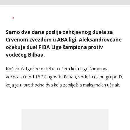
Bojan
AUTOR
0
Jakovljević
Samo dva dana poslije zahtjevnog duela sa
Crvenom zvezdom u ABA ligi, Aleksandrovčane
očekuje duel FIBA Lige šampiona protiv
vodećeg Bilbaa.
Košarkaši Igokee m:tel u trećem kolu Lige šampiona
večeras će od 18.30 ugostiti Bilbao, vodeću ekipu grupe D,
koja je u prethodna dva kola zabilježila maksimalan učinak.