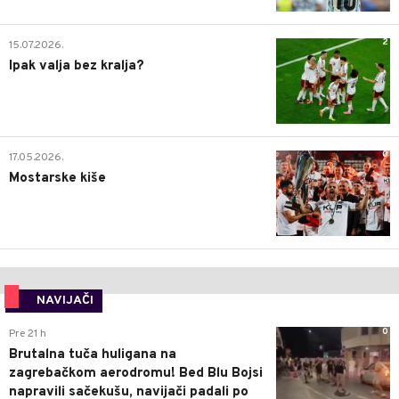
2
15.07.2026.
Ipak valja bez kralja?
0
17.05.2026.
Mostarske kiše
NAVIJAČI
0
Pre 21 h
Brutalna tuča huligana na
zagrebačkom aerodromu! Bed Blu Bojsi
napravili sačekušu, navijači padali po