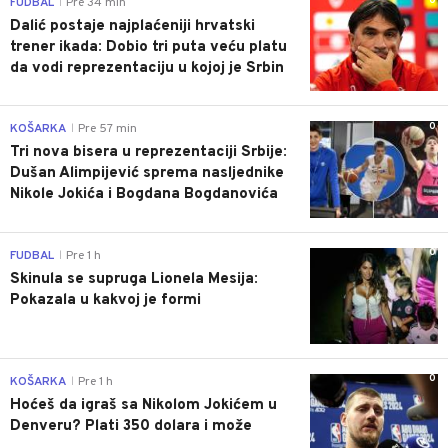
0
FUDBAL
Pre 34 min
|
Dalić postaje najplaćeniji hrvatski
trener ikada: Dobio tri puta veću platu
da vodi reprezentaciju u kojoj je Srbin
0
KOŠARKA
Pre 57 min
|
Tri nova bisera u reprezentaciji Srbije:
Dušan Alimpijević sprema nasljednike
Nikole Jokića i Bogdana Bogdanovića
0
FUDBAL
Pre 1 h
|
Skinula se supruga Lionela Mesija:
Pokazala u kakvoj je formi
0
KOŠARKA
Pre 1 h
|
Hoćeš da igraš sa Nikolom Jokićem u
Denveru? Plati 350 dolara i može