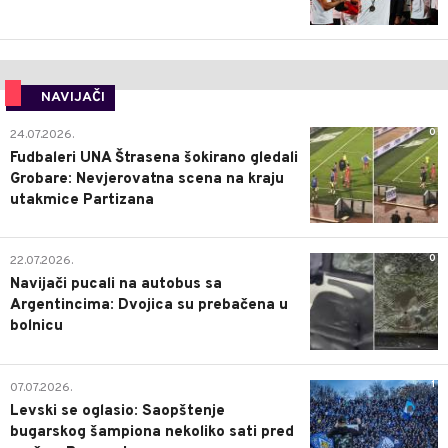
NAVIJAČI
0
24.07.2026.
Fudbaleri UNA Štrasena šokirano gledali
Grobare: Nevjerovatna scena na kraju
utakmice Partizana
0
22.07.2026.
Navijači pucali na autobus sa
Argentincima: Dvojica su prebačena u
bolnicu
1
07.07.2026.
Levski se oglasio: Saopštenje
bugarskog šampiona nekoliko sati pred