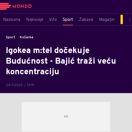
Naslovna
Najnovije
Info
Sport
Zabava
Magazin
M
Sport
Košarka
Igokea m:tel dočekuje
Budućnost - Bajić traži veću
koncentraciju
04.11.2022. / 13:19