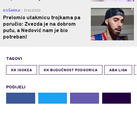
0
KOŠARKA
31.10.2022.
|
Prelomio utakmicu trojkama pa
poručio: Zvezda je na dobrom
putu, a Nedović nam je bio
potreban!
TAGOVI
KK IGOKEA
KK BUDUĆNOST PODGORICA
ABA LIGA
PODIJELI