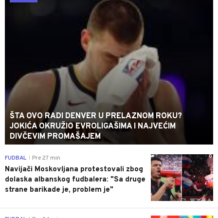
ŠTA OVO RADI DENVER U PRELAZNOM ROKU?
JOKIĆA OKRUŽIO EVROLIGAŠIMA I NAJVEĆIM
DIVČEVIM PROMAŠAJEM
0
FUDBAL
Pre 27 min
|
Navijači Moskovljana protestovali zbog
dolaska albanskog fudbalera: "Sa druge
strane barikade je, problem je"