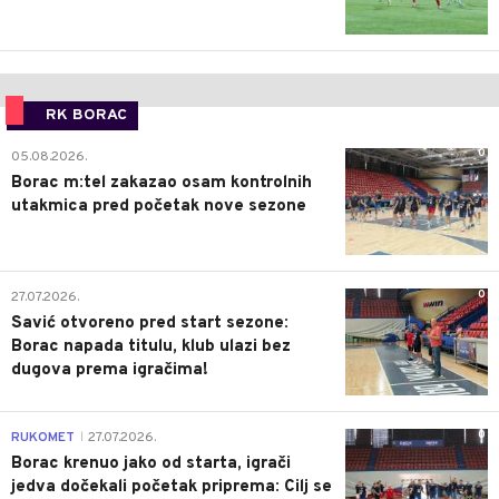
RK BORAC
0
05.08.2026.
Borac m:tel zakazao osam kontrolnih
utakmica pred početak nove sezone
0
27.07.2026.
Savić otvoreno pred start sezone:
Borac napada titulu, klub ulazi bez
dugova prema igračima!
0
RUKOMET
27.07.2026.
|
Borac krenuo jako od starta, igrači
jedva dočekali početak priprema: Cilj se