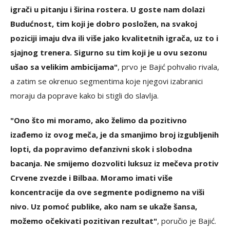
igrači u pitanju i širina rostera. U goste nam dolazi
Budućnost, tim koji je dobro posložen, na svakoj
poziciji imaju dva ili više jako kvalitetnih igrača, uz to i
sjajnog trenera. Sigurno su tim koji je u ovu sezonu
ušao sa velikim ambicijama"
, prvo je Bajić pohvalio rivala,
a zatim se okrenuo segmentima koje njegovi izabranici
moraju da poprave kako bi stigli do slavlja.
"Ono što mi moramo, ako želimo da pozitivno
izađemo iz ovog meča, je da smanjimo broj izgubljenih
lopti, da popravimo defanzivni skok i slobodna
bacanja. Ne smijemo dozvoliti luksuz iz mečeva protiv
Crvene zvezde i Bilbaa. Moramo imati više
koncentracije da ove segmente podignemo na viši
nivo. Uz pomoć publike, ako nam se ukaže šansa,
možemo očekivati pozitivan rezultat"
, poručio je Bajić.