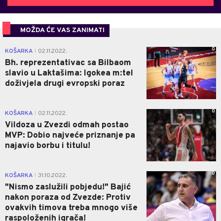
MOŽDA ĆE VAS ZANIMATI
0
KOŠARKA
02.11.2022.
|
Bh. reprezentativac sa Bilbaom
slavio u Laktašima: Igokea m:tel
doživjela drugi evropski poraz
0
KOŠARKA
02.11.2022.
|
Vildoza u Zvezdi odmah postao
MVP: Dobio najveće priznanje pa
najavio borbu i titulu!
0
KOŠARKA
31.10.2022.
|
"Nismo zaslužili pobjedu!" Bajić
nakon poraza od Zvezde: Protiv
ovakvih timova treba mnogo više
raspoloženih igrača!