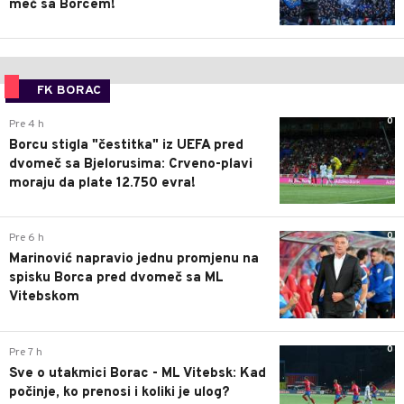
meč sa Borcem!
FK BORAC
0
Pre 4 h
Borcu stigla "čestitka" iz UEFA pred
dvomeč sa Bjelorusima: Crveno-plavi
moraju da plate 12.750 evra!
0
Pre 6 h
Marinović napravio jednu promjenu na
spisku Borca pred dvomeč sa ML
Vitebskom
0
Pre 7 h
Sve o utakmici Borac - ML Vitebsk: Kad
počinje, ko prenosi i koliki je ulog?