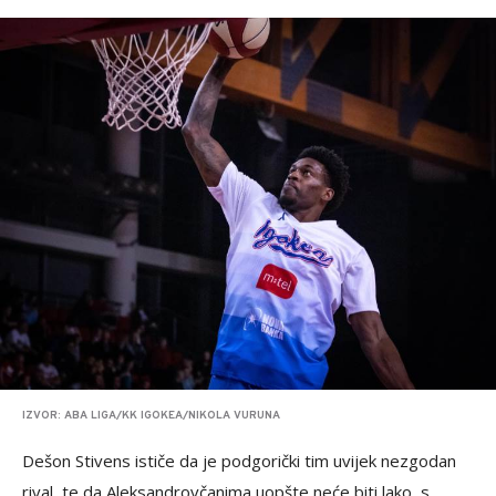
IZVOR: ABA LIGA/KK IGOKEA/NIKOLA VURUNA
Dešon Stivens ističe da je podgorički tim uvijek nezgodan
rival, te da Aleksandrovčanima uopšte neće biti lako, s