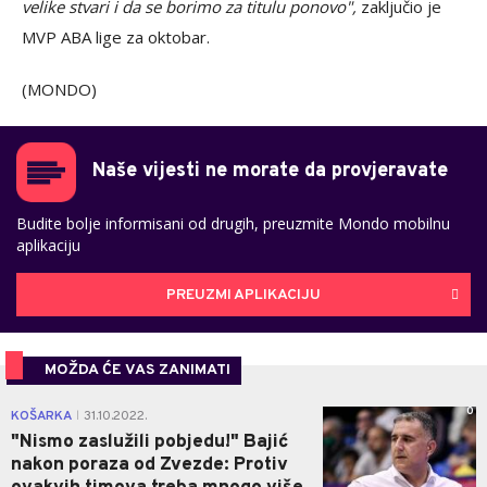
velike stvari i da se borimo za titulu ponovo",
zaključio je
MVP ABA lige za oktobar.
(MONDO)
Naše vijesti ne morate da provjeravate
Budite bolje informisani od drugih, preuzmite Mondo mobilnu
aplikaciju
PREUZMI APLIKACIJU
MOŽDA ĆE VAS ZANIMATI
0
KOŠARKA
31.10.2022.
|
"Nismo zaslužili pobjedu!" Bajić
nakon poraza od Zvezde: Protiv