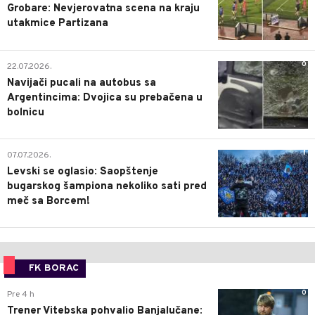
Grobare: Nevjerovatna scena na kraju
utakmice Partizana
0
22.07.2026.
Navijači pucali na autobus sa
Argentincima: Dvojica su prebačena u
bolnicu
1
07.07.2026.
Levski se oglasio: Saopštenje
bugarskog šampiona nekoliko sati pred
meč sa Borcem!
FK BORAC
0
Pre 4 h
Trener Vitebska pohvalio Banjalučane: