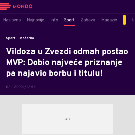
Naslovna
Najnovije
Info
Sport
Zabava
Magazin
M
Sport
Košarka
Vildoza u Zvezdi odmah postao
MVP: Dobio najveće priznanje
pa najavio borbu i titulu!
02.11.2022. / 12:54