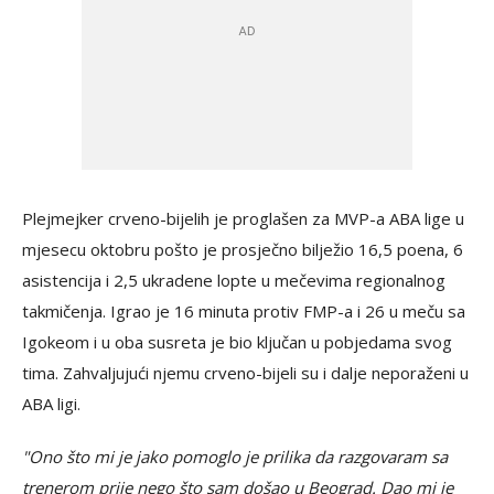
Plejmejker crveno-bijelih je proglašen za MVP-a ABA lige u
mjesecu oktobru pošto je prosječno bilježio 16,5 poena, 6
asistencija i 2,5 ukradene lopte u mečevima regionalnog
takmičenja. Igrao je 16 minuta protiv FMP-a i 26 u meču sa
Igokeom i u oba susreta je bio ključan u pobjedama svog
tima. Zahvaljujući njemu crveno-bijeli su i dalje neporaženi u
ABA ligi.
"Ono što mi je jako pomoglo je prilika da razgovaram sa
trenerom prije nego što sam došao u Beograd. Dao mi je