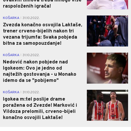
ovakvih timova treba mnogo više
raspoloženih igrača!
0
KOŠARKA
31.10.2022.
|
Zvezda konačno osvojila Laktaše,
trener crveno-bijelih nakon tri
vezana trijumfa: Svaka pobjeda
bitna za samopouzdanje!
0
KOŠARKA
31.10.2022.
|
Nedović nakon pobjede nad
Igokeom: Ovo je jedno od
najtežih gostovanja - u Monako
idemo da se "pobijemo"
0
KOŠARKA
31.10.2022.
|
Igokea m:tel poslije drame
poražena od Zvezde! Marković i
Vildoza prelomili, crveno-bijeli
konačno osvojili Laktaše!