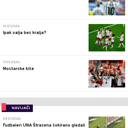
2
15.07.2026.
Ipak valja bez kralja?
0
17.05.2026.
Mostarske kiše
NAVIJAČI
0
24.07.2026.
Fudbaleri UNA Štrasena šokirano gledali