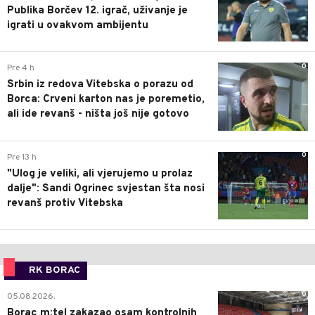
Publika Borčev 12. igrač, uživanje je
igrati u ovakvom ambijentu
0
Pre 4 h
Srbin iz redova Vitebska o porazu od
Borca: Crveni karton nas je poremetio,
ali ide revanš - ništa još nije gotovo
0
Pre 13 h
"Ulog je veliki, ali vjerujemo u prolaz
dalje": Sandi Ogrinec svjestan šta nosi
revanš protiv Vitebska
RK BORAC
0
05.08.2026.
Borac m:tel zakazao osam kontrolnih