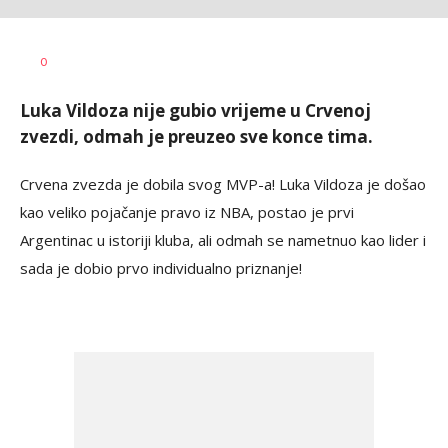
Nebojša
AUTOR
0
Šatara
Luka Vildoza nije gubio vrijeme u Crvenoj
zvezdi, odmah je preuzeo sve konce tima.
Crvena zvezda je dobila svog MVP-a! Luka Vildoza je došao
kao veliko pojačanje pravo iz NBA, postao je prvi
Argentinac u istoriji kluba, ali odmah se nametnuo kao lider i
sada je dobio prvo individualno priznanje!