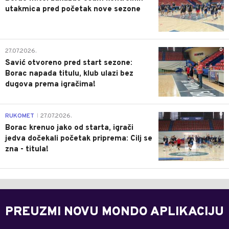
utakmica pred početak nove sezone
0
27.07.2026.
Savić otvoreno pred start sezone:
Borac napada titulu, klub ulazi bez
dugova prema igračima!
0
RUKOMET
27.07.2026.
|
Borac krenuo jako od starta, igrači
jedva dočekali početak priprema: Cilj se
zna - titula!
PREUZMI NOVU MONDO APLIKACIJU