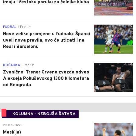
imaju i žestoku poruku za čelnike kluba
0
FUDBAL
Pre 1 h
|
Nove velike promjene u fudbalu: Španci
uveli nova pravila, ovo će uticati i na
Real i Barselonu
0
KOŠARKA
Pre 1 h
|
Zvanično: Trener Crvene zvezde odveo
Alekseja Pokuševskog 1300 kilometara
od Beograda
KOLUMNA - NEBOJŠA ŠATARA
0
23.07.2026.
Mesi(ja)