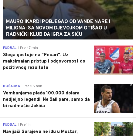
MAURO IKARDI POBJEGAO OD VANDE NARE I
MILIONA: SA NOVOM DJEVOJKOM OTIŠAO U
RADNIČKI KLUB DA IGRA ZA SIĆU
0
FUDBAL
Pre 47 min
|
Sloga gostuje na "Pecari": Uz
maksimalan pristup i odgovornost do
pozitivnog rezultata
0
KOŠARKA
Pre 55 min
|
Vembanjama plaća 100.000 dolara
nedjeljno legendi: Ne žali pare, samo da
bi nadmašio Jokića
0
FUDBAL
Pre 1 h
|
Navijači Sarajeva ne idu u Mostar,