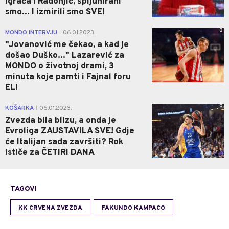
igrača i Radonjić, špijunirani
smo... I izmirili smo SVE!
0
MONDO INTERVJU
06.01.2023.
|
"Jovanović me čekao, a kad je
došao Duško..." Lazarević za
MONDO o životnoj drami, 3
minuta koje pamti i Fajnal foru
EL!
0
KOŠARKA
06.01.2023.
|
Zvezda bila blizu, a onda je
Evroliga ZAUSTAVILA SVE! Gdje
će Italijan sada završiti? Rok
ističe za ČETIRI DANA
TAGOVI
KK CRVENA ZVEZDA
FAKUNDO KAMPACO