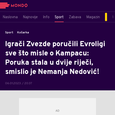
Naslovna
Najnovije
Info
Sport
Zabava
Magazin
M
Sport
Košarka
Igrači Zvezde poručili Evroligi
sve što misle o Kampacu:
Poruka stala u dvije riječi,
smislio je Nemanja Nedović!
06.01.2023. / 20:37