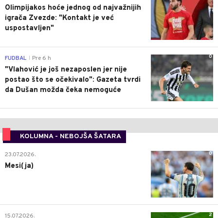
Olimpijakos hoće jednog od najvažnijih
igrača Zvezde: "Kontakt je već
uspostavljen"
0
FUDBAL
Pre 6 h
|
"Vlahović je još nezaposlen jer nije
postao što se očekivalo": Gazeta tvrdi
da Dušan možda čeka nemoguće
KOLUMNA - NEBOJŠA ŠATARA
0
23.07.2026.
Mesi(ja)
2
15.07.2026.