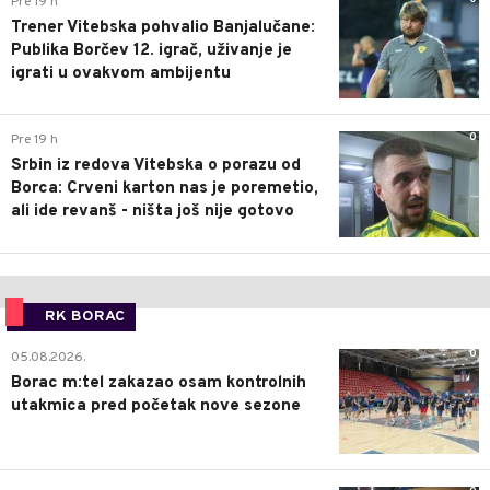
Pre 19 h
Trener Vitebska pohvalio Banjalučane:
Publika Borčev 12. igrač, uživanje je
igrati u ovakvom ambijentu
0
Pre 19 h
Srbin iz redova Vitebska o porazu od
Borca: Crveni karton nas je poremetio,
ali ide revanš - ništa još nije gotovo
RK BORAC
0
05.08.2026.
Borac m:tel zakazao osam kontrolnih
utakmica pred početak nove sezone