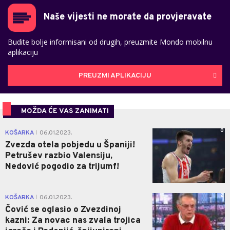
Naše vijesti ne morate da provjeravate
Budite bolje informisani od drugih, preuzmite Mondo mobilnu
aplikaciju
PREUZMI APLIKACIJU
MOŽDA ĆE VAS ZANIMATI
0
KOŠARKA
06.01.2023.
|
Zvezda otela pobjedu u Španiji!
Petrušev razbio Valensiju,
Nedović pogodio za trijumf!
2
KOŠARKA
06.01.2023.
|
Čović se oglasio o Zvezdinoj
kazni: Za novac nas zvala trojica