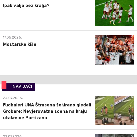
Ipak valja bez kralja?
0
17.05.2026.
Mostarske kiše
NAVIJAČI
0
24.07.2026.
Fudbaleri UNA Štrasena šokirano gledali
Grobare: Nevjerovatna scena na kraju
utakmice Partizana
0
22.07.2026.