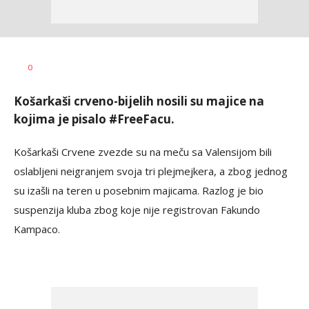
Nebojša
AUTOR
0
Šatara
Košarkaši crveno-bijelih nosili su majice na
kojima je pisalo #FreeFacu.
Košarkaši Crvene zvezde su na meču sa Valensijom bili
oslabljeni neigranjem svoja tri plejmejkera, a zbog jednog
su izašli na teren u posebnim majicama. Razlog je bio
suspenzija kluba zbog koje nije registrovan Fakundo
Kampaco.