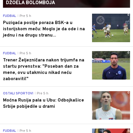
DŽOELA BOLOMBOJA
0
FUDBAL
Pre 5 h
|
Puzigaća poslije poraza BSK-a u
istorijskom meču: Moglo je da ode i na
jednu i na drugu stranu...
0
FUDBAL
Pre 5 h
|
Trener Željezničara nakon trijumfa na
startu prvenstva: "Poseban dan za
mene, ovu utakmicu nikad neću
zaboraviti!"
0
OSTALI SPORTOVI
Pre 5 h
|
Moćna Rusija pala u Ubu: Odbojkašice
Srbije pobijedile u drami
0
FUDBAL
Pre 5 h
|