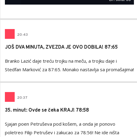
20
:
43
JOŠ DVA MINUTA, ZVEZDA JE OVO DOBILA! 87:65
Branko Lazić daje treću trojku na meču, a trojku daje i
Stedfan Marković za 87:65. Monako nastavlja sa promašajima!
20
:
37
35. minut: Ovde se čeka KRAJ! 78:58
Sjajan poen Petruševa pod košem, a onda je ponovo
poletreo Filip Petrušev i zakucao za 78:56! Ne ide ništa