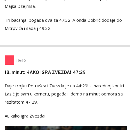
Majka Džejmsa.
Tri bacanja, pogađa dva za 47:32. A onda Dobrić dodaje do
Mitrpvića i sada j 49:32.
19
:
40
18. minut: KAKO IGRA ZVEZDA! 47:29
Daje trojku Petrušev i Zvezda je na 44:29! U narednoj kontri
Lazić je sam u korneru, pogađa i idemo na minut odmora sa
rezltatom 47:29.
Au kako igra Zvezda!