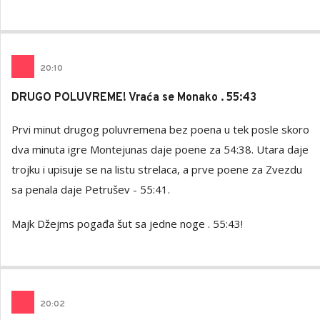
20
:
10
DRUGO POLUVREME! Vraća se Monako . 55:43
Prvi minut drugog poluvremena bez poena u tek posle skoro
dva minuta igre Montejunas daje poene za 54:38. Utara daje
trojku i upisuje se na listu strelaca, a prve poene za Zvezdu
sa penala daje Petrušev - 55:41.
Majk Džejms pogađa šut sa jedne noge . 55:43!
20
:
02