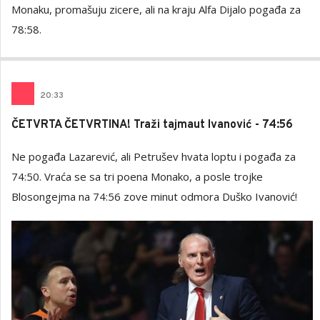
Monaku, promašuju zicere, ali na kraju Alfa Dijalo pogađa za
78:58.
20
:
33
ČETVRTA ČETVRTINA! Traži tajmaut Ivanović - 74:56
Ne pogađa Lazarević, ali Petrušev hvata loptu i pogađa za
74:50. Vraća se sa tri poena Monako, a posle trojke
Blosongejma na 74:56 zove minut odmora Duško Ivanović!