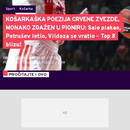
Sport
Košarka
1
KOŠARKAŠKA POEZIJA CRVENE ZVEZDE,
MONAKO ZGAŽEN U PIONIRU: Sale plakao,
Petrušev letio, Vildoza se vratio - Top 8
blizu!
OBJAVLJENO: 12.01.2023. / 17:19
POSLEDNJA OBJAVA: 12.01.2023. / 21:19
PROČITAJTE I OVO: