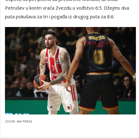
Petrušev u kontri vraća Zvezdu u vođstvo 6:5. Džejms dva
puta pokušava za tri i pogađa iz drugog puta za 8:6.
IZVOR: MN PRESS