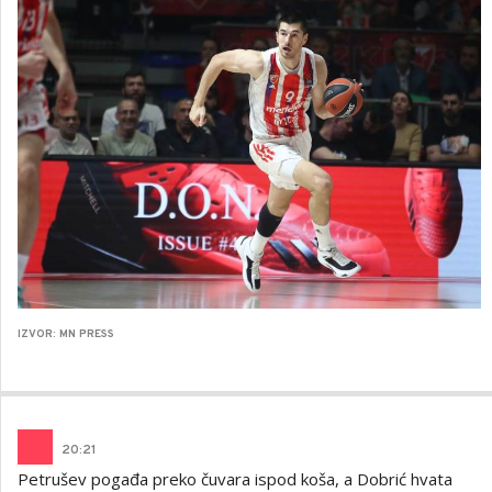
IZVOR: MN PRESS
20
:
21
Petrušev pogađa preko čuvara ispod koša, a Dobrić hvata