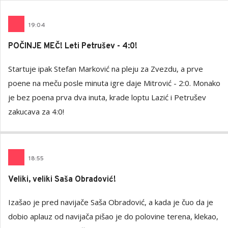
19
:
04
POČINJE MEČ! Leti Petrušev - 4:0!
Startuje ipak Stefan Marković na pleju za Zvezdu, a prve
poene na meču posle minuta igre daje Mitrović - 2:0. Monako
je bez poena prva dva inuta, krade loptu Lazić i Petrušev
zakucava za 4:0!
18
:
55
Veliki, veliki Saša Obradović!
Izašao je pred navijače Saša Obradović, a kada je čuo da je
dobio aplauz od navijača pišao je do polovine terena, klekao,