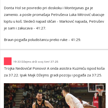
Donta Hol se povredio pri doskoku i Montejunas ga je
zamenio. a posle promašaja Petruševa Luka Mitrović ubacuje
loptu u koš. Sledeći napad sličan - Marković napada, Petrušev
je sam i zakucava - 41:27.
Braun pogađa poludistancu preko ruke - 41:29.
19
:
33 Džejms drži svoj tim! 37:25
Trojka Nedovića! Ponovo! A onda asistira Kuzmiću ispod koša
za 37.22. Ipak Majk Džejms gradi pozciju i pogađa za 37:25.