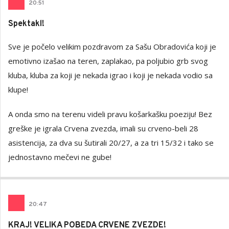
20
:
51
Spektakl!
Sve je počelo velikim pozdravom za Sašu Obradovića koji je
emotivno izašao na teren, zaplakao, pa poljubio grb svog
kluba, kluba za koji je nekada igrao i koji je nekada vodio sa
klupe!
A onda smo na terenu videli pravu košarkašku poeziju! Bez
greške je igrala Crvena zvezda, imali su crveno-beli 28
asistencija, za dva su šutirali 20/27, a za tri 15/32 i tako se
jednostavno mečevi ne gube!
20
:
47
KRAJ! VELIKA POBEDA CRVENE ZVEZDE!