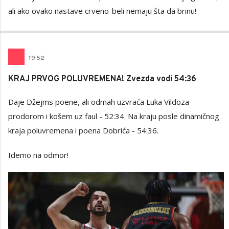
ali ako ovako nastave crveno-beli nemaju šta da brinu!
19
:
52
KRAJ PRVOG POLUVREMENA! Zvezda vodi 54:36
Daje Džejms poene, ali odmah uzvraća Luka Vildoza
prodorom i košem uz faul - 52:34. Na kraju posle dinamičnog
kraja poluvremena i poena Dobrića - 54:36.
Idemo na odmor!