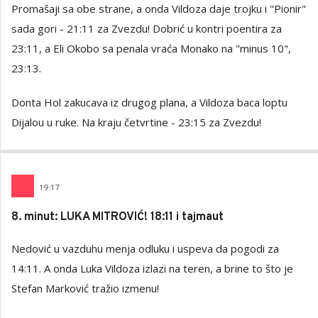
Promašaji sa obe strane, a onda Vildoza daje trojku i "Pionir"
sada gori - 21:11 za Zvezdu! Dobrić u kontri poentira za
23:11, a Eli Okobo sa penala vraća Monako na "minus 10",
23:13.
Donta Hol zakucava iz drugog plana, a Vildoza baca loptu
Dijalou u ruke. Na kraju četvrtine - 23:15 za Zvezdu!
19
:
17
8. minut: LUKA MITROVIĆ! 18:11 i tajmaut
Nedović u vazduhu menja odluku i uspeva da pogodi za
14:11. A onda Luka Vildoza izlazi na teren, a brine to što je
Stefan Marković tražio izmenu!