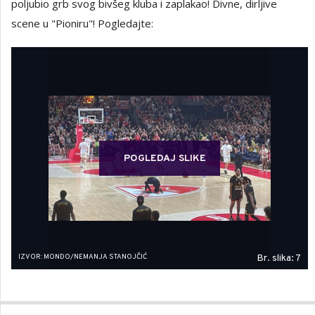
poljubio grb svog bivšeg kluba i zaplakao! Divne, dirljive
scene u "Pioniru"! Pogledajte:
POGLEDAJ SLIKE
IZVOR: MONDO/NEMANJA STANOJČIĆ
Br. slika: 7