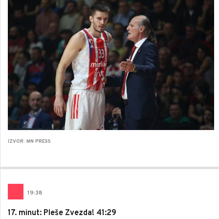
IZVOR: MN PRESS
19
:
38
17. minut: Pleše Zvezda! 41:29