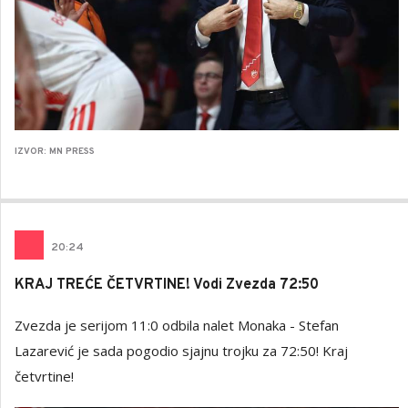
IZVOR: MN PRESS
20
:
24
KRAJ TREĆE ČETVRTINE! Vodi Zvezda 72:50
Zvezda je serijom 11:0 odbila nalet Monaka - Stefan
Lazarević je sada pogodio sjajnu trojku za 72:50! Kraj
četvrtine!