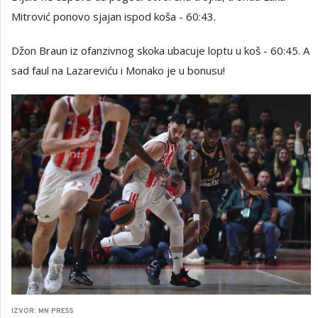
Mitrović ponovo sjajan ispod koša - 60:43.
Džon Braun iz ofanzivnog skoka ubacuje loptu u koš - 60:45. A
sad faul na Lazareviću i Monako je u bonusu!
IZVOR: MN PRESS