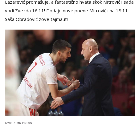
Lazarević promašuje, a fantastično hvata skok Mitrović i sada
vodi Zvezda 16:11! Dodaje nove poene Mitrović i na 18:11
Saša Obradović zove tajmaut!
IZVOR: MN PRESS