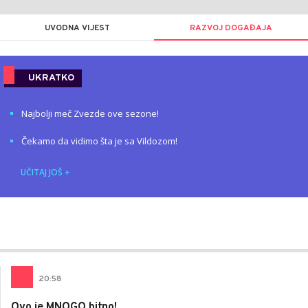
UVODNA VIJEST
RAZVOJ DOGAĐAJA
UKRATKO
Najbolji meč Zvezde ove sezone!
Čekamo da vidimo šta je sa Vildozom!
UČITAJ JOŠ
+
Nikola
AUTOR
Lalović
20
:
58
Ovo je MNOGO bitno!