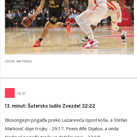
IZVOR: MN PRESS
19
:
31
13. minut: Šutersko ludilo Zvezde! 32:22
Blosongejm pogađa preko Lazarevića ispod koša, a Stefan
Marković daje trojku - 29:17. Poeni Alfe Dijaloa, a onda