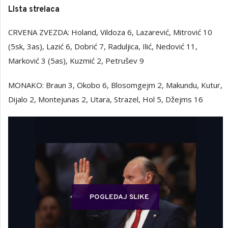
LIsta strelaca
CRVENA ZVEZDA: Holand, Vildoza 6, Lazarević, Mitrović 10
(5sk, 3as), Lazić 6, Dobrić 7, Raduljica, Ilić, Nedović 11,
Marković 3 (5as), Kuzmić 2, Petrušev 9
MONAKO: Braun 3, Okobo 6, Blosomgejm 2, Makundu, Kutur,
Dijalo 2, Montejunas 2, Utara, Strazel, Hol 5, Džejms 16
POGLEDAJ SLIKE