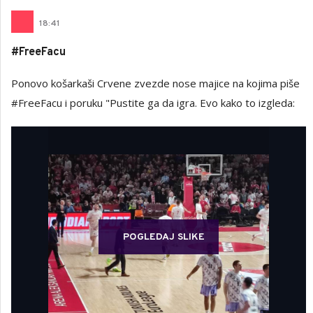
18
:
41
#FreeFacu
Ponovo košarkaši Crvene zvezde nose majice na kojima piše
#FreeFacu i poruku "Pustite ga da igra. Evo kako to izgleda:
POGLEDAJ SLIKE