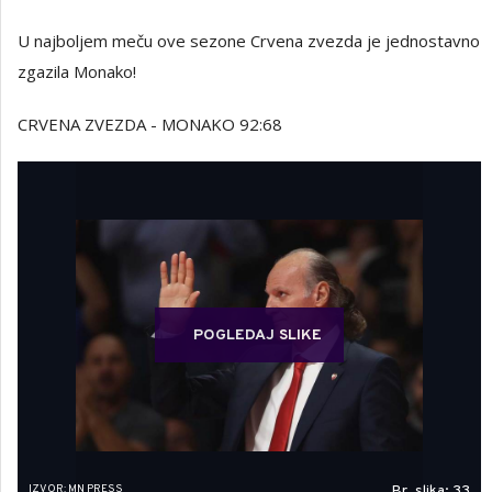
U najboljem meču ove sezone Crvena zvezda je jednostavno
zgazila Monako!
CRVENA ZVEZDA - MONAKO 92:68
POGLEDAJ SLIKE
IZVOR: MN PRESS
Br. slika: 33