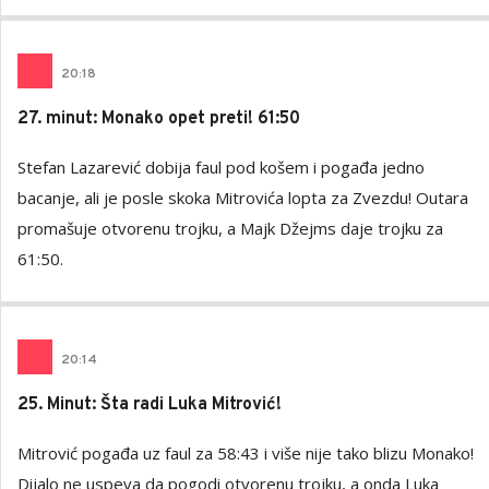
20
:
18
27. minut: Monako opet preti! 61:50
Stefan Lazarević dobija faul pod košem i pogađa jedno
bacanje, ali je posle skoka Mitrovića lopta za Zvezdu! Outara
promašuje otvorenu trojku, a Majk Džejms daje trojku za
61:50.
20
:
14
25. Minut: Šta radi Luka Mitrović!
Mitrović pogađa uz faul za 58:43 i više nije tako blizu Monako!
Dijalo ne uspeva da pogodi otvorenu trojku, a onda Luka