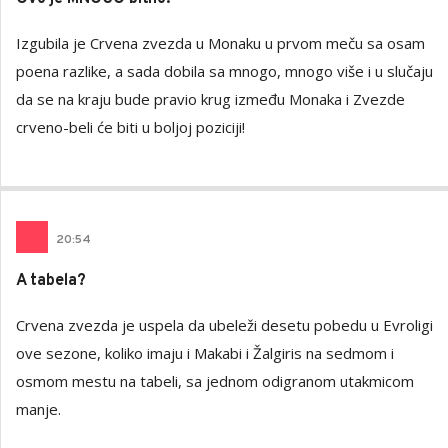
Izgubila je Crvena zvezda u Monaku u prvom meču sa osam
poena razlike, a sada dobila sa mnogo, mnogo više i u slučaju
da se na kraju bude pravio krug između Monaka i Zvezde
crveno-beli će biti u boljoj poziciji!
20
:
54
A tabela?
Crvena zvezda je uspela da ubeleži desetu pobedu u Evroligi
ove sezone, koliko imaju i Makabi i Žalgiris na sedmom i
osmom mestu na tabeli, sa jednom odigranom utakmicom
manje.