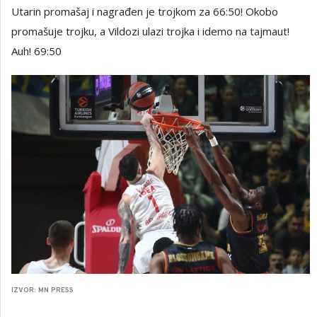
Utarin promašaj i nagrađen je trojkom za 66:50! Okobo
promašuje trojku, a Vildozi ulazi trojka i idemo na tajmaut!
Auh! 69:50
IZVOR: MN PRESS