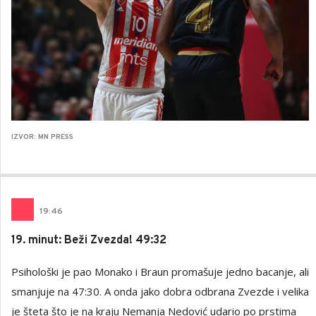
IZVOR: MN PRESS
19
:
46
19. minut: Beži Zvezda! 49:32
Psihološki je pao Monako i Braun promašuje jedno bacanje, ali
smanjuje na 47:30. A onda jako dobra odbrana Zvezde i velika
je šteta što je na kraju Nemanja Nedović udario po prstima