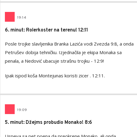
19
:
14
6. minut: Rolerkoster na terenu! 12:11
Posle trojke slavljenika Branka Lazića vodi Zvezda 9:8, a onda
Petrušev dobija tehničku. Izjednačila je ekipa Monaka sa
penala, a Nedović ubacuje strašnu trojku - 12:9!
Ipak ispod koša Montejunas koristi zicer . 12:11.
19
:
09
5. minut: Džejms probudio Monako! 8:6
Uspeva sa pet poena da preokrene Monako, ali onda