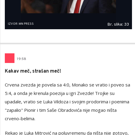
IZVOR: MN PRESS
Br. slika: 33
19
:
58
Kakav meč, strašan meč!
Crvena zvezda je povela sa 4:0, Monako se vratio i poveo sa
5:4, a onda je krenula poezija u igri Zvezde! Trojke su
upadale, vratio se Luka Vildoza i svojim prodorima i poenima
"zapalio" Pionir i tim Saše Obradovića nije mogao ništa
crveno-belima.
Rekao je Luka Mitrović na poluvremenu da ništa nije gotovo,