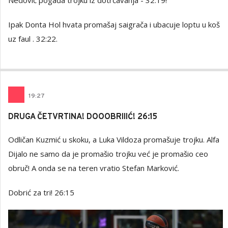
Nedović pogađa trojku iz dotrčavanja - 32:19!
Ipak Donta Hol hvata promašaj saigrača i ubacuje loptu u koš
uz faul . 32:22.
19
:
27
DRUGA ČETVRTINA! DOOOBRIIIĆ! 26:15
Odličan Kuzmić u skoku, a Luka Vildoza promašuje trojku. Alfa
Dijalo ne samo da je promašio trojku već je promašio ceo
obruč! A onda se na teren vratio Stefan Marković.
Dobrić za tri! 26:15