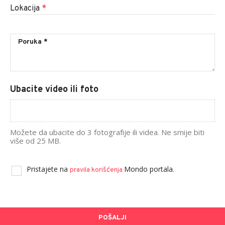
Lokacija
*
Ubacite video ili foto
Možete da ubacite do 3 fotografije ili videa. Ne smije biti
više od 25 MB.
Pristajete na
Mondo portala.
pravila korišćenja
POŠALJI