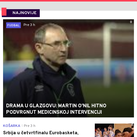
NAJNOVIJE
0
Pre 3 h
FUDBAL
DRAMA U GLAZGOVU: MARTIN O'NIL HITNO
PODVRGNUT MEDICINSKOJ INTERVENCIJI
0
KOŠARKA
Pre 3 h
|
Srbija u četvrtfinalu Eurobasketa,