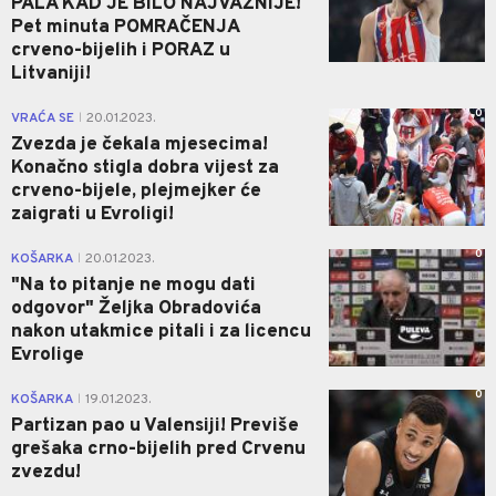
PALA KAD JE BILO NAJVAŽNIJE!
Pet minuta POMRAČENJA
crveno-bijelih i PORAZ u
Litvaniji!
0
VRAĆA SE
20.01.2023.
|
Zvezda je čekala mjesecima!
Konačno stigla dobra vijest za
crveno-bijele, plejmejker će
zaigrati u Evroligi!
0
KOŠARKA
20.01.2023.
|
"Na to pitanje ne mogu dati
odgovor" Željka Obradovića
nakon utakmice pitali i za licencu
Evrolige
0
KOŠARKA
19.01.2023.
|
Partizan pao u Valensiji! Previše
grešaka crno-bijelih pred Crvenu
zvezdu!