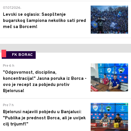
1
07.07.2026.
Levski se oglasio: Saopštenje
bugarskog šampiona nekoliko sati pred
meč sa Borcem!
FK BORAC
0
Pre 6 h
"Odgovornost, disciplina,
koncentracija!" Jasna poruka iz Borca -
ovo je recept za pobjedu protiv
Bjelorusa!
0
Pre 7 h
Bjelorusi najavili pobjedu u Banjaluci:
"Publika je prednost Borca, ali je uvijek
cilj trijumf!"