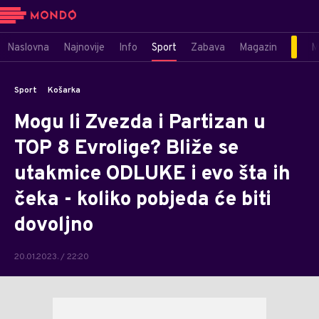
Naslovna
Najnovije
Info
Sport
Zabava
Magazin
M
Sport
Košarka
Mogu li Zvezda i Partizan u
TOP 8 Evrolige? Bliže se
utakmice ODLUKE i evo šta ih
čeka - koliko pobjeda će biti
dovoljno
20.01.2023. / 22:20