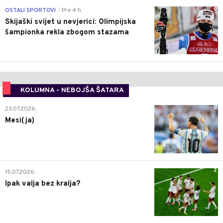
0
OSTALI SPORTOVI
Pre 4 h
|
Skijaški svijet u nevjerici: Olimpijska
šampionka rekla zbogom stazama
KOLUMNA - NEBOJŠA ŠATARA
0
23.07.2026.
Mesi(ja)
2
15.07.2026.
Ipak valja bez kralja?