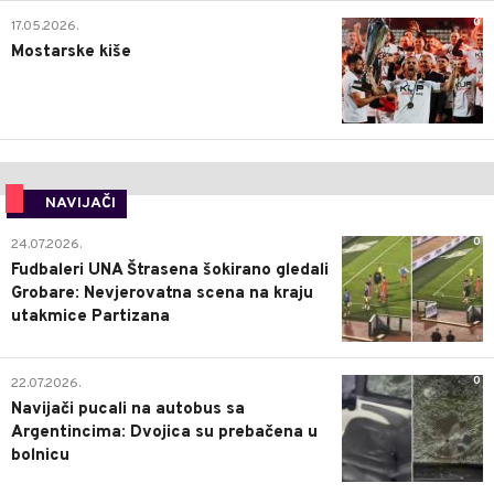
0
17.05.2026.
Mostarske kiše
NAVIJAČI
0
24.07.2026.
Fudbaleri UNA Štrasena šokirano gledali
Grobare: Nevjerovatna scena na kraju
utakmice Partizana
0
22.07.2026.
Navijači pucali na autobus sa
Argentincima: Dvojica su prebačena u
bolnicu