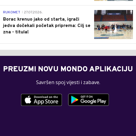
0
RUKOMET
27.07.2026.
|
Borac krenuo jako od starta, igrači
jedva dočekali početak priprema: Cilj se
zna - titula!
PREUZMI NOVU MONDO APLIKACIJU
Savršen spoj vijesti i zabave.