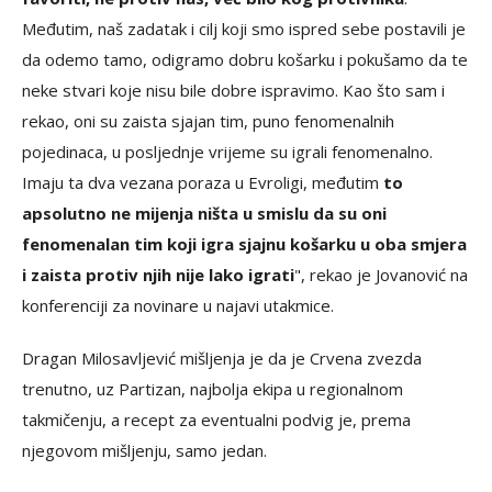
Međutim, naš zadatak i cilj koji smo ispred sebe postavili je
da odemo tamo, odigramo dobru košarku i pokušamo da te
neke stvari koje nisu bile dobre ispravimo. Kao što sam i
rekao, oni su zaista sjajan tim, puno fenomenalnih
pojedinaca, u posljednje vrijeme su igrali fenomenalno.
Imaju ta dva vezana poraza u Evroligi, međutim
to
apsolutno ne mijenja ništa u smislu da su oni
fenomenalan tim koji igra sjajnu košarku u oba smjera
i zaista protiv njih nije lako igrati
", rekao je Jovanović na
konferenciji za novinare u najavi utakmice.
Dragan Milosavljević mišljenja je da je Crvena zvezda
trenutno, uz Partizan, najbolja ekipa u regionalnom
takmičenju, a recept za eventualni podvig je, prema
njegovom mišljenju, samo jedan.