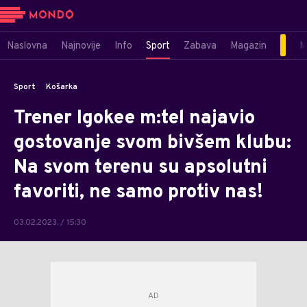
Naslovna
Najnovije
Info
Sport
Zabava
Magazin
M
Sport
Košarka
Trener Igokee m:tel najavio
gostovanje svom bivšem klubu:
Na svom terenu su apsolutni
favoriti, ne samo protiv nas!
03.02.2023. / 15:30