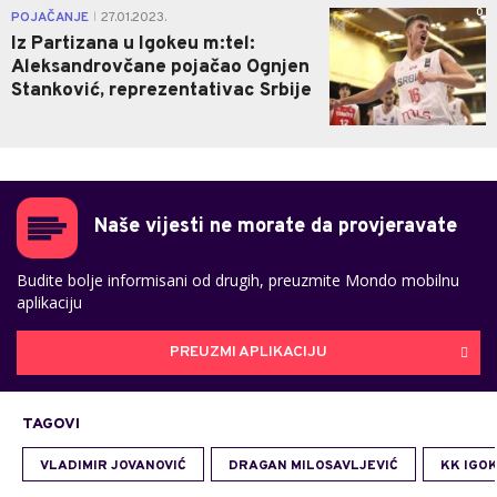
0
POJAČANJE
27.01.2023.
|
Iz Partizana u Igokeu m:tel:
Aleksandrovčane pojačao Ognjen
Stanković, reprezentativac Srbije
Naše vijesti ne morate da provjeravate
Budite bolje informisani od drugih, preuzmite Mondo mobilnu
aplikaciju
PREUZMI APLIKACIJU
TAGOVI
VLADIMIR JOVANOVIĆ
DRAGAN MILOSAVLJEVIĆ
KK IGO