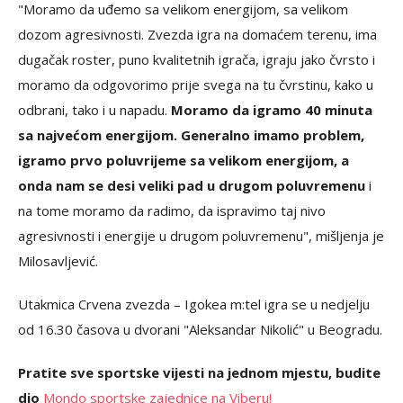
"Moramo da uđemo sa velikom energijom, sa velikom
dozom agresivnosti. Zvezda igra na domaćem terenu, ima
dugačak roster, puno kvalitetnih igrača, igraju jako čvrsto i
moramo da odgovorimo prije svega na tu čvrstinu, kako u
odbrani, tako i u napadu.
Moramo da igramo 40 minuta
sa najvećom energijom. Generalno imamo problem,
igramo prvo poluvrijeme sa velikom energijom, a
onda nam se desi veliki pad u drugom poluvremenu
i
na tome moramo da radimo, da ispravimo taj nivo
agresivnosti i energije u drugom poluvremenu", mišljenja je
Milosavljević.
Utakmica Crvena zvezda – Igokea m:tel igra se u nedjelju
od 16.30 časova u dvorani "Aleksandar Nikolić" u Beogradu.
Pratite sve sportske vijesti na jednom mjestu, budite
dio
Mondo sportske zajednice na Viberu!