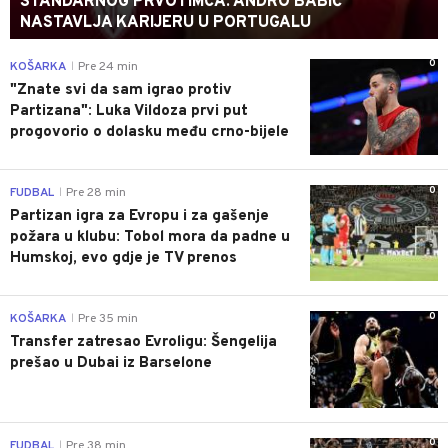
STANDARNOG PRVOTIMCA: ANDRO BABIĆ
NASTAVLJA KARIJERU U PORTUGALU
0
KOŠARKA
Pre 24 min
|
"Znate svi da sam igrao protiv
Partizana": Luka Vildoza prvi put
progovorio o dolasku među crno-bijele
0
FUDBAL
Pre 28 min
|
Partizan igra za Evropu i za gašenje
požara u klubu: Tobol mora da padne u
Humskoj, evo gdje je TV prenos
0
KOŠARKA
Pre 35 min
|
Transfer zatresao Evroligu: Šengelija
prešao u Dubai iz Barselone
0
FUDBAL
Pre 38 min
|