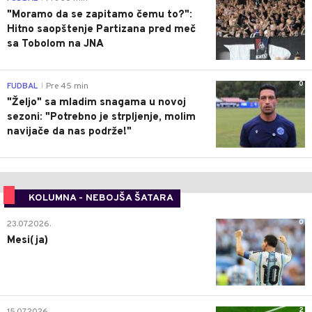
"Moramo da se zapitamo čemu to?":
Hitno saopštenje Partizana pred meč
sa Tobolom na JNA
0
FUDBAL
Pre 45 min
|
"Željo" sa mladim snagama u novoj
sezoni: "Potrebno je strpljenje, molim
navijače da nas podrže!"
KOLUMNA - NEBOJŠA ŠATARA
0
23.07.2026.
Mesi(ja)
2