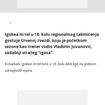
Dragan
AUTOR
0
Šutvić
Igokea m:tel u 18. kolu regionalnog takmičenja
gostuje Crvenoj zvezdi, koju je početkom
sezone kao trener vodio Vladimir Jovanović,
sadašnji strateg "igosa".
Košarkaši Igokee m:tel biće u 18. kolu ABA lige na jednom
od najtežih ispita.