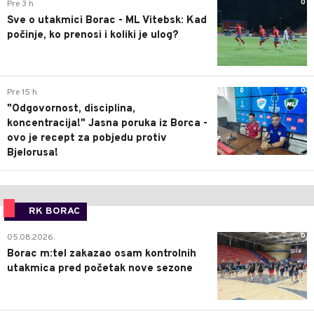
0
Pre 3 h
Sve o utakmici Borac - ML Vitebsk: Kad
počinje, ko prenosi i koliki je ulog?
0
Pre 15 h
"Odgovornost, disciplina,
koncentracija!" Jasna poruka iz Borca -
ovo je recept za pobjedu protiv
Bjelorusa!
RK BORAC
0
05.08.2026.
Borac m:tel zakazao osam kontrolnih
utakmica pred početak nove sezone