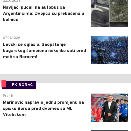
0
22.07.2026.
Navijači pucali na autobus sa
Argentincima: Dvojica su prebačena u
bolnicu
1
07.07.2026.
Levski se oglasio: Saopštenje
bugarskog šampiona nekoliko sati pred
meč sa Borcem!
FK BORAC
0
Pre 1 h
Marinović napravio jednu promjenu na
spisku Borca pred dvomeč sa ML
Vitebskom