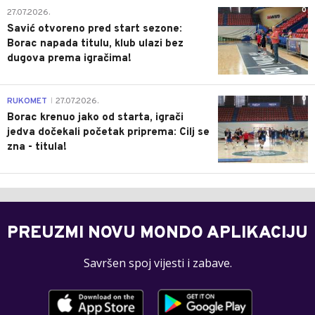
0
27.07.2026.
Savić otvoreno pred start sezone:
Borac napada titulu, klub ulazi bez
dugova prema igračima!
0
RUKOMET
27.07.2026.
|
Borac krenuo jako od starta, igrači
jedva dočekali početak priprema: Cilj se
zna - titula!
PREUZMI NOVU MONDO APLIKACIJU
Savršen spoj vijesti i zabave.