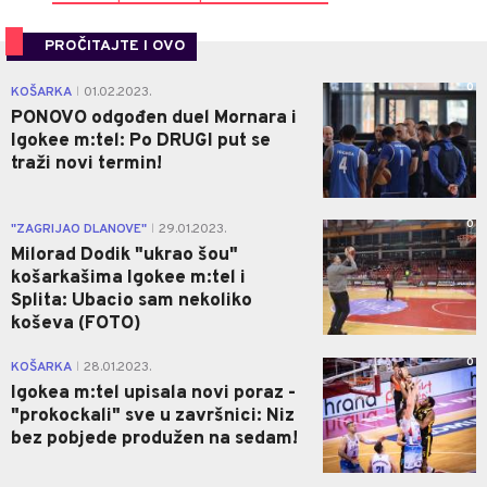
PROČITAJTE I OVO
0
KOŠARKA
01.02.2023.
|
PONOVO odgođen duel Mornara i
Igokee m:tel: Po DRUGI put se
traži novi termin!
0
"ZAGRIJAO DLANOVE"
29.01.2023.
|
Milorad Dodik "ukrao šou"
košarkašima Igokee m:tel i
Splita: Ubacio sam nekoliko
koševa (FOTO)
0
KOŠARKA
28.01.2023.
|
Igokea m:tel upisala novi poraz -
"prokockali" sve u završnici: Niz
bez pobjede produžen na sedam!