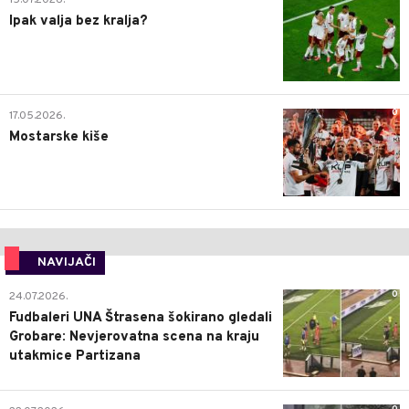
15.07.2026.
Ipak valja bez kralja?
0
17.05.2026.
Mostarske kiše
NAVIJAČI
0
24.07.2026.
Fudbaleri UNA Štrasena šokirano gledali
Grobare: Nevjerovatna scena na kraju
utakmice Partizana