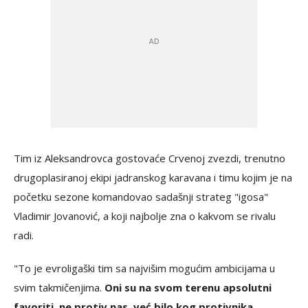
Tim iz Aleksandrovca gostovaće Crvenoj zvezdi, trenutno
drugoplasiranoj ekipi jadranskog karavana i timu kojim je na
početku sezone komandovao sadašnji strateg "igosa"
Vladimir Jovanović, a koji najbolje zna o kakvom se rivalu
radi.
"To je evroligaški tim sa najvišim mogućim ambicijama u
svim takmičenjima.
Oni su na svom terenu apsolutni
favoriti, ne protiv nas, već bilo kog protivnika
.