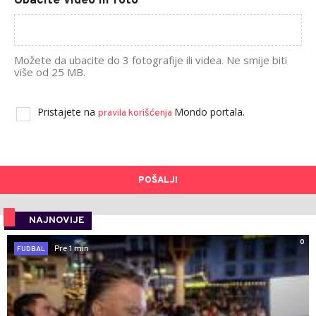
Ubacite video ili foto
Možete da ubacite do 3 fotografije ili videa. Ne smije biti
više od 25 MB.
Pristajete na
Mondo portala.
pravila korišćenja
POŠALJI
NAJNOVIJE
0
Pre 1 min
FUDBAL