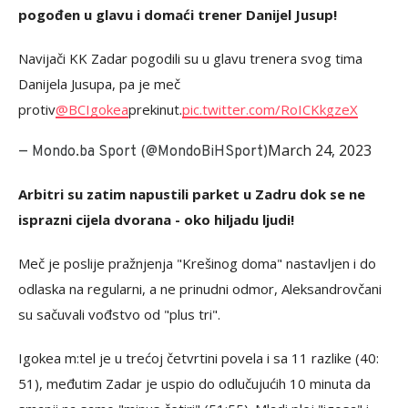
pogođen u glavu i domaći trener Danijel Jusup!
Navijači KK Zadar pogodili su u glavu trenera svog tima
Danijela Jusupa, pa je meč
protiv
@BCIgokea
prekinut.
pic.twitter.com/RoICKkgzeX
March 24, 2023
— Mondo.ba Sport (@MondoBiHSport)
Arbitri su zatim napustili parket u Zadru dok se ne
isprazni cijela dvorana - oko hiljadu ljudi!
Meč je poslije pražnjenja "Krešinog doma" nastavljen i do
odlaska na regularni, a ne prinudni odmor, Aleksandrovčani
su sačuvali vođstvo od "plus tri".
Igokea m:tel je u trećoj četvrtini povela i sa 11 razlike (40:
51), međutim Zadar je uspio do odlučujućih 10 minuta da