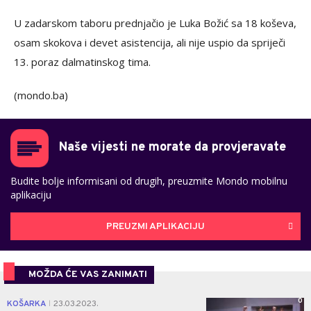
U zadarskom taboru prednjačio je Luka Božić sa 18 koševa,
osam skokova i devet asistencija, ali nije uspio da spriječi
13. poraz dalmatinskog tima.
(mondo.ba)
Naše vijesti ne morate da provjeravate
Budite bolje informisani od drugih, preuzmite Mondo mobilnu
aplikaciju
PREUZMI APLIKACIJU
MOŽDA ĆE VAS ZANIMATI
0
KOŠARKA
23.03.2023.
|