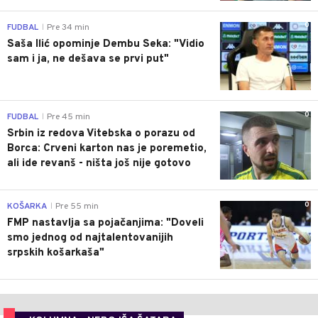
0
FUDBAL
Pre 34 min
|
Saša Ilić opominje Dembu Seka: "Vidio
sam i ja, ne dešava se prvi put"
0
FUDBAL
Pre 45 min
|
Srbin iz redova Vitebska o porazu od
Borca: Crveni karton nas je poremetio,
ali ide revanš - ništa još nije gotovo
0
KOŠARKA
Pre 55 min
|
FMP nastavlja sa pojačanjima: "Doveli
smo jednog od najtalentovanijih
srpskih košarkaša"