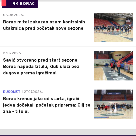
RK BORAC
0
05.08.2026.
Borac m:tel zakazao osam kontrolnih
utakmica pred početak nove sezone
0
27.07.2026.
Savić otvoreno pred start sezone:
Borac napada titulu, klub ulazi bez
dugova prema igračima!
0
RUKOMET
27.07.2026.
|
Borac krenuo jako od starta, igrači
jedva dočekali početak priprema: Cilj se
zna - titula!