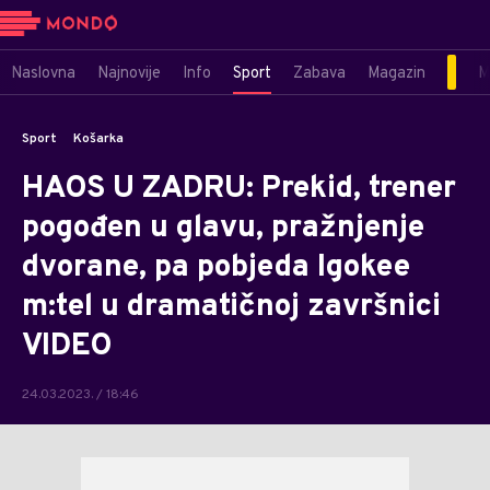
Naslovna
Najnovije
Info
Sport
Zabava
Magazin
M
Sport
Košarka
HAOS U ZADRU: Prekid, trener
pogođen u glavu, pražnjenje
dvorane, pa pobjeda Igokee
m:tel u dramatičnoj završnici
VIDEO
24.03.2023. / 18:46