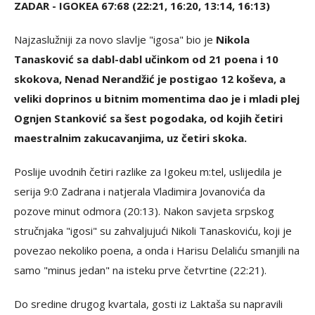
ZADAR - IGOKEA 67:68 (22:21, 16:20, 13:14, 16:13)
Najzaslužniji za novo slavlje "igosa" bio je
Nikola
Tanasković sa dabl-dabl učinkom od 21 poena i 10
skokova, Nenad Nerandžić je postigao 12 koševa, a
veliki doprinos u bitnim momentima dao je i mladi plej
Ognjen Stanković sa šest pogodaka, od kojih četiri
maestralnim zakucavanjima, uz četiri skoka.
Poslije uvodnih četiri razlike za Igokeu m:tel, uslijedila je
serija 9:0 Zadrana i natjerala Vladimira Jovanovića da
pozove minut odmora (20:13). Nakon savjeta srpskog
stručnjaka "igosi" su zahvaljujući Nikoli Tanaskoviću, koji je
povezao nekoliko poena, a onda i Harisu Delaliću smanjili na
samo "minus jedan" na isteku prve četvrtine (22:21).
Do sredine drugog kvartala, gosti iz Laktaša su napravili