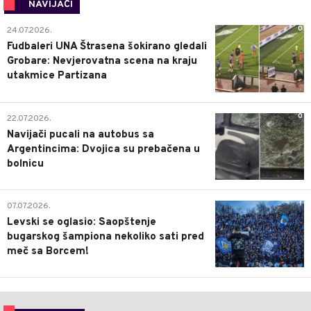
NAVIJAČI
0
24.07.2026.
Fudbaleri UNA Štrasena šokirano gledali
Grobare: Nevjerovatna scena na kraju
utakmice Partizana
0
22.07.2026.
Navijači pucali na autobus sa
Argentincima: Dvojica su prebačena u
bolnicu
1
07.07.2026.
Levski se oglasio: Saopštenje
bugarskog šampiona nekoliko sati pred
meč sa Borcem!