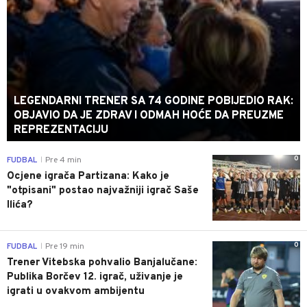
LEGENDARNI TRENER SA 74 GODINE POBIJEDIO RAK:
OBJAVIO DA JE ZDRAV I ODMAH HOĆE DA PREUZME
REPREZENTACIJU
0
FUDBAL
Pre 4 min
|
Ocjene igrača Partizana: Kako je
"otpisani" postao najvažniji igrač Saše
Ilića?
0
FUDBAL
Pre 19 min
|
Trener Vitebska pohvalio Banjalučane:
Publika Borčev 12. igrač, uživanje je
igrati u ovakvom ambijentu