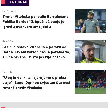
FK BORAC
0
Pre 19 min
Trener Vitebska pohvalio Banjalučane:
Publika Borčev 12. igrač, uživanje je
igrati u ovakvom ambijentu
0
Pre 45 min
Srbin iz redova Vitebska o porazu od
Borca: Crveni karton nas je poremetio,
ali ide revanš - ništa još nije gotovo
0
Pre 9 h
"Ulog je veliki, ali vjerujemo u prolaz
dalje": Sandi Ogrinec svjestan šta nosi
revanš protiv Vitebska