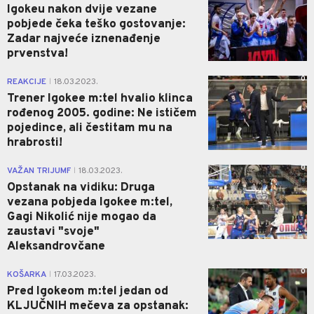
Igokeu nakon dvije vezane
pobjede čeka teško gostovanje:
Zadar najveće iznenađenje
prvenstva!
0
REAKCIJE
18.03.2023.
|
Trener Igokee m:tel hvalio klinca
rođenog 2005. godine: Ne ističem
pojedince, ali čestitam mu na
hrabrosti!
0
VAŽAN TRIJUMF
18.03.2023.
|
Opstanak na vidiku: Druga
vezana pobjeda Igokee m:tel,
Gagi Nikolić nije mogao da
zaustavi "svoje"
Aleksandrovčane
0
KOŠARKA
17.03.2023.
|
Pred Igokeom m:tel jedan od
KLJUČNIH mečeva za opstanak: