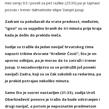
mini seriju 9:3 i poveli sa pet razlike (25:30) pa je tajmaut
pozvao i trener dalmatinske ekipe Danijel Jusup.
Zadrani su pokušavali da vrate prednost, međutim,
"igosi" su se uspješno branili do tri minuta prije kraja
kada je došlo do prekida meča.
Sudije su tražile da jedan navijač hrvatskog tima
napusti tribine dvorane "Krešimir Ćosić", što je on
uporno odbijao, pa je morao da to zatraži i trener
Jusup. U nezadovoljstvu su se pridružili još poneki
navijači Zadra, koji su se čak sukobili sa redarima, pa
je prekid potrajao nekoliko minuta.
Samo što je susret nastavljen (31:33), sudija Uroš
Oberknežević ponovo je tražio da bude odstranjen i
drugi navijač, a potom je nepoznatim predmetom