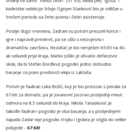
smanji na samo "minus četiri" (51:55). Mladi plej "igosa" i
kadetske selekcije Srbije Ognjen Stanković bio je odličan u
trećem periodu sa četiri poena i četiri asistencije.
Poslije dugo vremena, Zadrani su potom preuzeli konce i
igre i napravili preokret, pa se ušlo u neizvjesnu i
dramatičnu završnicu. Rezultat je bio neriješen 65:65 na 40-
ak sekundi prije kraja, Marko Jošilo je uhvatio defanzivni
skok, da bi Stefan Đorđević pogodio jedno slobodno
bacanje za poen prednosti ekipi iz Laktaša.
Potom je fauliran Luka Božić, koji je bio precizan s penala za
67:66 za domaće, pa je Jovanović pozvao posljednji minut
odmora na 8.5 sekundi do kraja. Nikola Tanasković je
takođe fauliran i pogodio je oba bacanja, a u posljednjem
napadu Zadar nije pogodio trojku i Igokea je stigla do velike
pobjede -
67:68!