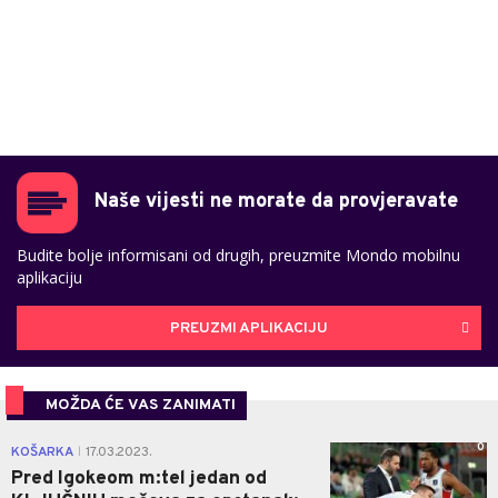
Naše vijesti ne morate da provjeravate
Budite bolje informisani od drugih, preuzmite Mondo mobilnu
aplikaciju
PREUZMI APLIKACIJU
MOŽDA ĆE VAS ZANIMATI
0
KOŠARKA
17.03.2023.
|
Pred Igokeom m:tel jedan od