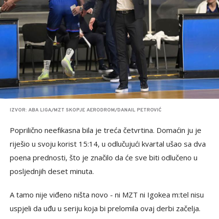
IZVOR: ABA LIGA/MZT SKOPJE AERODROM/DANAIL PETROVIĆ
Poprilično neefikasna bila je treća četvrtina. Domaćin ju je
riješio u svoju korist 15:14, u odlučujući kvartal ušao sa dva
poena prednosti, što je značilo da će sve biti odlučeno u
posljednjih deset minuta.
A tamo nije viđeno ništa novo - ni MZT ni Igokea m:tel nisu
uspjeli da uđu u seriju koja bi prelomila ovaj derbi začelja.