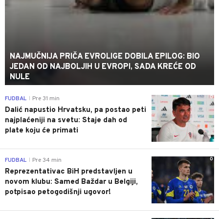
NAJMUČNIJA PRIČA EVROLIGE DOBILA EPILOG: BIO
JEDAN OD NAJBOLJIH U EVROPI, SADA KREĆE OD
NULE
0
FUDBAL
Pre 31 min
|
Dalić napustio Hrvatsku, pa postao peti
najplaćeniji na svetu: Staje dah od
plate koju će primati
0
FUDBAL
Pre 34 min
|
Reprezentativac BiH predstavljen u
novom klubu: Samed Baždar u Belgiji,
potpisao petogodišnji ugovor!