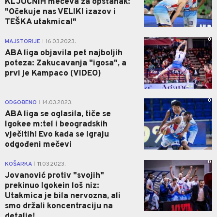
KLJUČNIH mečeva za opstanak:
"Očekuje nas VELIKI izazov i
TEŠKA utakmica!"
0
MAJSTORIJE
16.03.2023.
|
ABA liga objavila pet najboljih
poteza: Zakucavanja "igosa", a
prvi je Kampaco (VIDEO)
0
ODGOĐENO
14.03.2023.
|
ABA liga se oglasila, tiče se
Igokee m:tel i beogradskih
vječitih! Evo kada se igraju
odgođeni mečevi
0
KOŠARKA
11.03.2023.
|
Jovanović protiv "svojih"
prekinuo Igokein loš niz:
Utakmica je bila nervozna, ali
smo držali koncentraciju na
detalje!