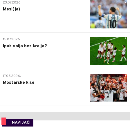
0
23.07.2026.
Mesi(ja)
2
15.07.2026.
Ipak valja bez kralja?
0
17.05.2026.
Mostarske kiše
NAVIJAČI