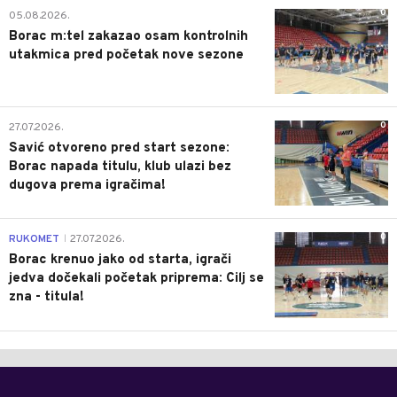
0
05.08.2026.
Borac m:tel zakazao osam kontrolnih
utakmica pred početak nove sezone
0
27.07.2026.
Savić otvoreno pred start sezone:
Borac napada titulu, klub ulazi bez
dugova prema igračima!
0
RUKOMET
27.07.2026.
|
Borac krenuo jako od starta, igrači
jedva dočekali početak priprema: Cilj se
zna - titula!