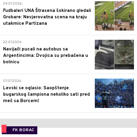
0
24.07.2026.
Fudbaleri UNA Štrasena šokirano gledali
Grobare: Nevjerovatna scena na kraju
utakmice Partizana
0
22.07.2026.
Navijači pucali na autobus sa
Argentincima: Dvojica su prebačena u
bolnicu
1
07.07.2026.
Levski se oglasio: Saopštenje
bugarskog šampiona nekoliko sati pred
meč sa Borcem!
FK BORAC