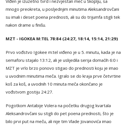
Viđen je izuzetno tvrd i nezvjestan meč u Skoplju, sa
mnogo preokreta, u posljednjim minutima Aleksandrovčani
su imali i deset poena prednosti, ali su do trijumfa stigli tek
nakon drame u finišu.
MZT - IGOKEA M:TEL 78:84 (24:27, 18:14, 15:14, 21:29)
Prvo vođstvo Igokee m:tel viđeno je u 5. minutu, kada je na
semaforu stajalo 13:12, ali je uslijedila serija domaćih 6:0 i
MZT je vrlo brzo ponovo stigao do prednosti koju je imao
u uvodnim minutima meča. Igralo se do kraja prve četvrtine
koš za koš, a uvodnih 10 minuta meča okončano je
vođstvom gostiju 24:27.
Pogotkom Antabije Volera na početku drugog kvartala
Aleksandrovčani su stigli do pet poena prednosti, što je
bilo prvi put na meču, ali nije tim Vlade Jovanovića imao