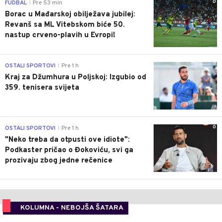
0
FUDBAL
Pre 53 min
|
Borac u Mađarskoj obilježava jubilej:
Revanš sa ML Vitebskom biće 50.
nastup crveno-plavih u Evropi!
0
OSTALI SPORTOVI
Pre 1 h
|
Kraj za Džumhura u Poljskoj: Izgubio od
359. tenisera svijeta
0
OSTALI SPORTOVI
Pre 1 h
|
"Neko treba da otpusti ove idiote":
Podkaster pričao o Đokoviću, svi ga
prozivaju zbog jedne rečenice
KOLUMNA - NEBOJŠA ŠATARA