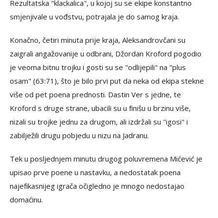
Rezultatska "klackalica", u kojoj su se ekipe konstantno
smjenjivale u vođstvu, potrajala je do samog kraja.
Konačno, četiri minuta prije kraja, Aleksandrovčani su
zaigrali angažovanije u odbrani, Džordan Kroford pogodio
je veoma bitnu trojku i gosti su se "odlijepili" na "plus
osam" (63:71), što je bilo prvi put da neka od ekipa stekne
više od pet poena prednosti. Dastin Ver s jedne, te
Kroford s druge strane, ubacili su u finišu u brzinu više,
nizali su trojke jednu za drugom, ali izdržali su "igosi" i
zabilježili drugu pobjedu u nizu na Jadranu.
Tek u posljednjem minutu drugog poluvremena Mićević je
upisao prve poene u nastavku, a nedostatak poena
najefikasnijeg igrača očigledno je mnogo nedostajao
domaćinu.