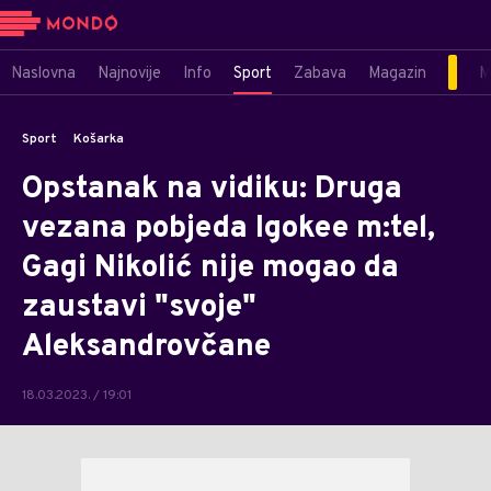
Naslovna
Najnovije
Info
Sport
Zabava
Magazin
M
Sport
Košarka
Opstanak na vidiku: Druga
vezana pobjeda Igokee m:tel,
Gagi Nikolić nije mogao da
zaustavi "svoje"
Aleksandrovčane
18.03.2023. / 19:01