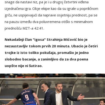
snage da nastavi niz, pa je i u drugoj četvrtini viđena
izjednačena igra. Obje ekipe kao da su igrale u popriličnom
grču, ne uspijevajući da naprave osjetniju prednost, pa se
na pauzu između dva poluvremena otišlo s minimalnom
prednošću MZT-a 42:41.
Nekadašnji član "igosa" Strahinja Mićović bio je
nezaustavljiv tokom prvih 20 minuta. Ubacio je četiri
trojke iz isto toliko pokušaja, promašio je jedno
slobodno bacanje, a zanimljivo da za dva poena
uopšte nije ni šutirao.