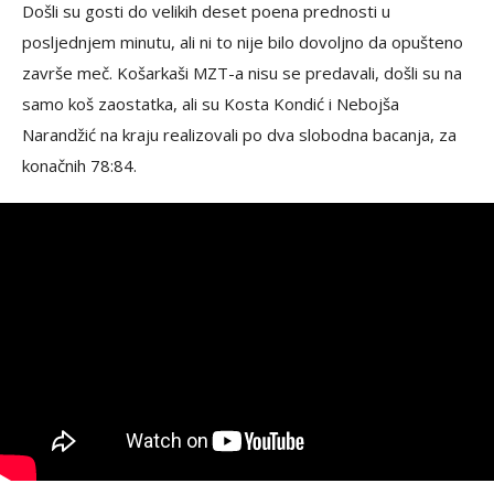
Došli su gosti do velikih deset poena prednosti u
posljednjem minutu, ali ni to nije bilo dovoljno da opušteno
završe meč. Košarkaši MZT-a nisu se predavali, došli su na
samo koš zaostatka, ali su Kosta Kondić i Nebojša
Narandžić na kraju realizovali po dva slobodna bacanja, za
konačnih 78:84.