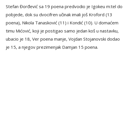
Stefan Đorđević sa 19 poena predvodio je Igokeu m:tel do
pobjede, dok su dvocifren učinak imali još Kroford (13
poena), Nikola Tanasković (11) i Kondić (10). U domaćem
timu Mićović, koji je postigao samo jedan koš u nastavku,
ubacio je 18, Ver poena manje, Vojdan Stojanovski dodao
je 15, a njegov prezimenjak Damjan 15 poena.