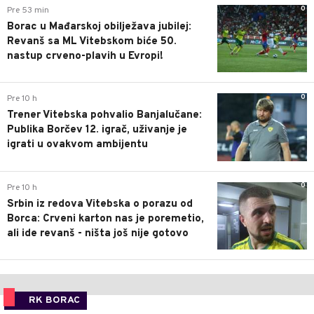
0
Pre 53 min
Borac u Mađarskoj obilježava jubilej:
Revanš sa ML Vitebskom biće 50.
nastup crveno-plavih u Evropi!
0
Pre 10 h
Trener Vitebska pohvalio Banjalučane:
Publika Borčev 12. igrač, uživanje je
igrati u ovakvom ambijentu
0
Pre 10 h
Srbin iz redova Vitebska o porazu od
Borca: Crveni karton nas je poremetio,
ali ide revanš - ništa još nije gotovo
RK BORAC