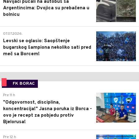
Navijači pucali na autobus sa
Argentincima: Dvojica su prebačena u
bolnicu
1
07.07.2026.
Levski se oglasio: Saopštenje
bugarskog šampiona nekoliko sati pred
meč sa Borcem!
FK BORAC
0
Pre 11 h
"Odgovornost, disciplina,
koncentracija!" Jasna poruka iz Borca -
ovo je recept za pobjedu protiv
Bjelorusa!
0
Pre 12 h