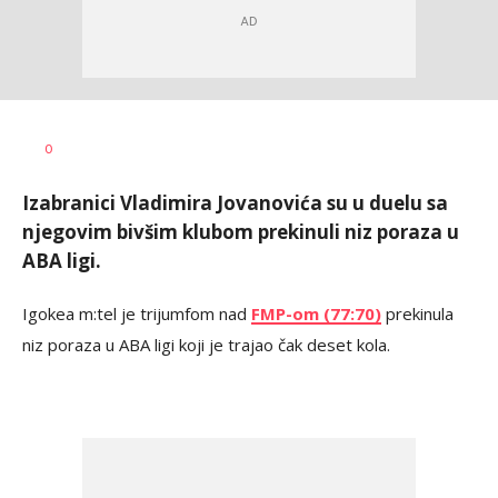
Dragan
AUTOR
0
Šutvić
Izabranici Vladimira Jovanovića su u duelu sa
njegovim bivšim klubom prekinuli niz poraza u
ABA ligi.
Igokea m:tel je trijumfom nad
FMP-om (77:70)
prekinula
niz poraza u ABA ligi koji je trajao čak deset kola.