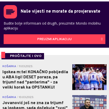
Naše vijesti ne morate da provjeravate
Budite bolje informisani od drugih, preuzmite Mondo mobilnu
aplikaciju
PREUZMI APLIKACIJU
PROČITAJTE I OVO
0
KOŠARKA
11.03.2023.
|
Igokea m:tel KONAČNO pobijedila
u ABA ligi! DESET poraza, pa
trijumf nad "panterima" - za
veliki korak ka OPSTANKU!
0
KOŠARKA
10.03.2023.
|
Jovanović još ne zna za trijumf
sa Igokeom, sada dočekuje "svoj"