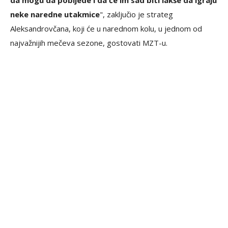
da mogu da pobijede i da će im sad biti lakše da igraju
neke naredne utakmice
", zaključio je strateg
Aleksandrovčana, koji će u narednom kolu, u jednom od
najvažnijih mečeva sezone, gostovati MZT-u.