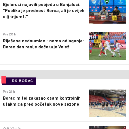
Bjelorusi najavili pobjedu u Banjaluci:
"Publika je prednost Borca, ali je uvijek
cilj trijumf!"
0
Pre 20 h
Riješene nedoumice - nema odlaganja:
Borac dan ranije dočekuje Velež
RK BORAC
0
Pre 21 h
Borac m:tel zakazao osam kontrolnih
utakmica pred početak nove sezone
0
27.07.2026.