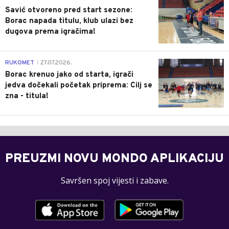
Savić otvoreno pred start sezone:
Borac napada titulu, klub ulazi bez
dugova prema igračima!
0
RUKOMET
27.07.2026.
|
Borac krenuo jako od starta, igrači
jedva dočekali početak priprema: Cilj se
zna - titula!
PREUZMI NOVU MONDO APLIKACIJU
Savršen spoj vijesti i zabave.