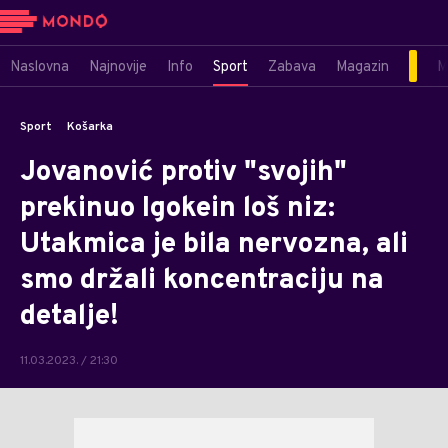
Naslovna
Najnovije
Info
Sport
Zabava
Magazin
M
Sport
Košarka
Jovanović protiv "svojih"
prekinuo Igokein loš niz:
Utakmica je bila nervozna, ali
smo držali koncentraciju na
detalje!
11.03.2023. / 21:30