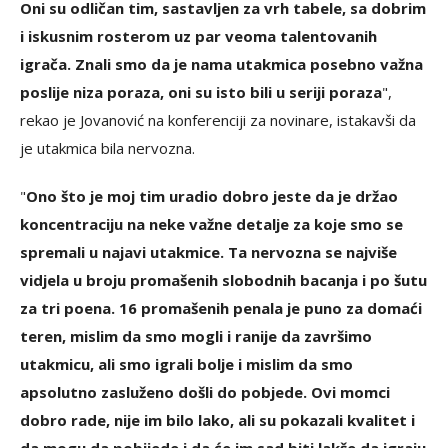
Oni su odličan tim, sastavljen za vrh tabele, sa dobrim
i iskusnim rosterom uz par veoma talentovanih
igrača. Znali smo da je nama utakmica posebno važna
poslije niza poraza, oni su isto bili u seriji poraza
",
rekao je Jovanović na konferenciji za novinare, istakavši da
je utakmica bila nervozna.
"
Ono što je moj tim uradio dobro jeste da je držao
koncentraciju na neke važne detalje za koje smo se
spremali u najavi utakmice. Ta nervozna se najviše
vidjela u broju promašenih slobodnih bacanja i po šutu
za tri poena. 16 promašenih penala je puno za domaći
teren, mislim da smo mogli i ranije da završimo
utakmicu, ali smo igrali bolje i mislim da smo
apsolutno zasluženo došli do pobjede. Ovi momci
dobro rade, nije im bilo lako, ali su pokazali kvalitet i