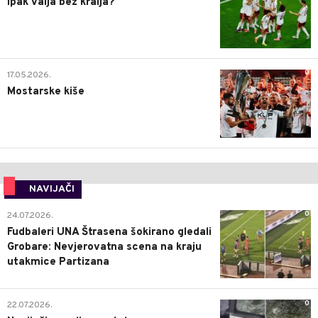
Ipak valja bez kralja?
0
17.05.2026.
Mostarske kiše
NAVIJAČI
0
24.07.2026.
Fudbaleri UNA Štrasena šokirano gledali
Grobare: Nevjerovatna scena na kraju
utakmice Partizana
0
22.07.2026.