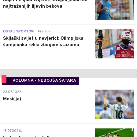
Bajer ne gubi vrijeme: Stigao jedan od
najtraženijih lijevih bekova
0
OSTALI SPORTOVI
Pre 9 h
|
Skijaški svijet u nevjerici: Olimpijska
šampionka rekla zbogom stazama
KOLUMNA - NEBOJŠA ŠATARA
0
23.07.2026.
Mesi(ja)
2
15.07.2026.