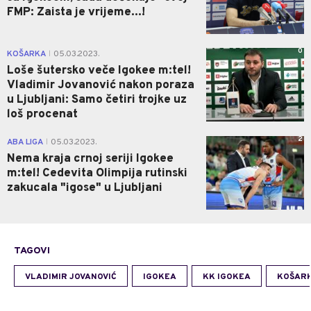
FMP: Zaista je vrijeme...!
0
KOŠARKA
05.03.2023.
|
Loše šutersko veče Igokee m:tel!
Vladimir Jovanović nakon poraza
u Ljubljani: Samo četiri trojke uz
loš procenat
2
ABA LIGA
05.03.2023.
|
Nema kraja crnoj seriji Igokee
m:tel! Cedevita Olimpija rutinski
zakucala "igose" u Ljubljani
TAGOVI
VLADIMIR JOVANOVIĆ
IGOKEA
KK IGOKEA
KOŠAR