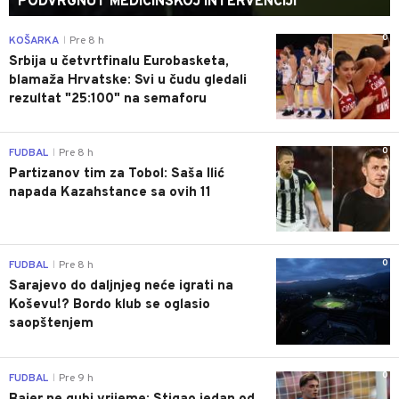
PODVRGNUT MEDICINSKOJ INTERVENCIJI
0
KOŠARKA
Pre 8 h
|
Srbija u četvrtfinalu Eurobasketa,
blamaža Hrvatske: Svi u čudu gledali
rezultat "25:100" na semaforu
0
FUDBAL
Pre 8 h
|
Partizanov tim za Tobol: Saša Ilić
napada Kazahstance sa ovih 11
0
FUDBAL
Pre 8 h
|
Sarajevo do daljnjeg neće igrati na
Koševu!? Bordo klub se oglasio
saopštenjem
0
FUDBAL
Pre 9 h
|