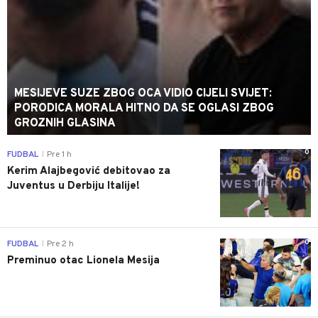
MESIJEVE SUZE ZBOG OCA VIDIO CIJELI SVIJET:
PORODICA MORALA HITNO DA SE OGLASI ZBOG
GROZNIH GLASINA
0
FUDBAL
Pre 1 h
|
Kerim Alajbegović debitovao za
Juventus u Derbiju Italije!
0
FUDBAL
Pre 2 h
|
Preminuo otac Lionela Mesija