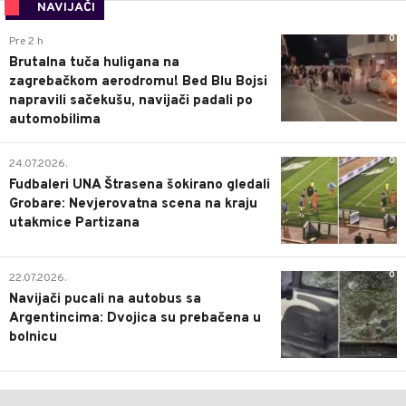
NAVIJAČI
0
Pre 2 h
Brutalna tuča huligana na
zagrebačkom aerodromu! Bed Blu Bojsi
napravili sačekušu, navijači padali po
automobilima
0
24.07.2026.
Fudbaleri UNA Štrasena šokirano gledali
Grobare: Nevjerovatna scena na kraju
utakmice Partizana
0
22.07.2026.
Navijači pucali na autobus sa
Argentincima: Dvojica su prebačena u
bolnicu