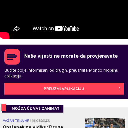
Naše vijesti ne morate da provjeravate
Budite bolje informisani od drugih, preuzmite Mondo mobilnu
aplikaciju
PREUZMI APLIKACIJU
MOŽDA ĆE VAS ZANIMATI
0
VAŽAN TRIJUMF
18.03.2023.
|
Opstanak na vidiku: Druga