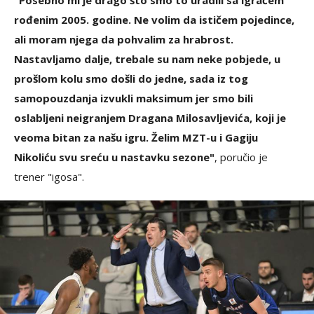
"Posebno mi je drago što smo to uradili sa igračem
rođenim 2005. godine. Ne volim da ističem pojedince,
ali moram njega da pohvalim za hrabrost.
Nastavljamo dalje, trebale su nam neke pobjede, u
prošlom kolu smo došli do jedne, sada iz tog
samopouzdanja izvukli maksimum jer smo bili
oslabljeni neigranjem Dragana Milosavljevića, koji je
veoma bitan za našu igru. Želim MZT-u i Gagiju
Nikoliću svu sreću u nastavku sezone"
, poručio je
trener "igosa".