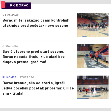
RK BORAC
0
05.08.2026.
Borac m:tel zakazao osam kontrolnih
utakmica pred početak nove sezone
0
27.07.2026.
Savić otvoreno pred start sezone:
Borac napada titulu, klub ulazi bez
dugova prema igračima!
0
RUKOMET
27.07.2026.
|
Borac krenuo jako od starta, igrači
jedva dočekali početak priprema: Cilj se
zna - titula!