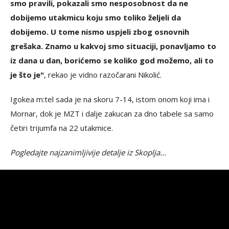
smo pravili, pokazali smo nesposobnost da ne
dobijemo utakmicu koju smo toliko željeli da
dobijemo. U tome nismo uspjeli zbog osnovnih
grešaka. Znamo u kakvoj smo situaciji, ponavljamo to
iz dana u dan, borićemo se koliko god možemo, ali to
je što je"
, rekao je vidno razočarani Nikolić.
Igokea m:tel sada je na skoru 7-14, istom onom koji ima i
Mornar, dok je MZT i dalje zakucan za dno tabele sa samo
četiri trijumfa na 22 utakmice.
Pogledajte najzanimljivije detalje iz Skoplja...