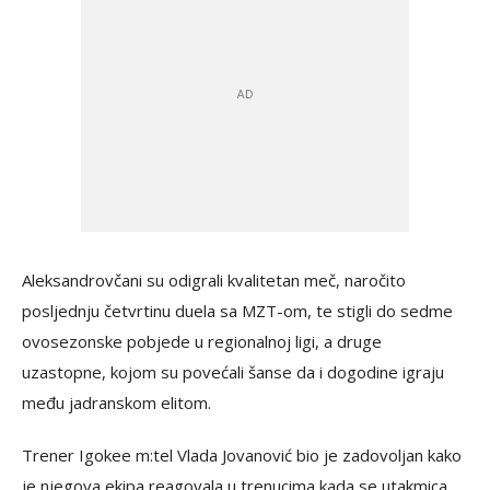
Aleksandrovčani su odigrali kvalitetan meč, naročito
posljednju četvrtinu duela sa MZT-om, te stigli do sedme
ovosezonske pobjede u regionalnoj ligi, a druge
uzastopne, kojom su povećali šanse da i dogodine igraju
među jadranskom elitom.
Trener Igokee m:tel Vlada Jovanović bio je zadovoljan kako
je njegova ekipa reagovala u trenucima kada se utakmica