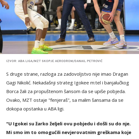
IZVOR: ABA LIGA/MZT SKOPJE AERODROM/DANAIL PETROVIĆ
S druge strane, razloga za zadovoljstvo nije imao Dragan
Gagi Nikolić. Nekadašnji strateg Igokee m:tel i banjalučkog
Borca žali za propuštenom šansom da se upiše pobjeda.
Ovako, MZT ostaje "fenjeraš", sa malim šansama da se
dokopa opstanka u ABA ligi.
"U Igokei su žarko željeli ovu pobjedu i došli su do nje.
Mi smo im to omogućili nevjerovatnim greškama koje