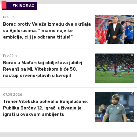
FK BORAC
0
Pre 3 h
Borac protiv Veleža između dva okršaja
sa Bjelorusima: "Imamo najviše
ambicije, cilj je odbrana titule!"
0
Pre 22 h
Borac u Mađarskoj obilježava jubilej:
Revanš sa ML Vitebskom biće 50.
nastup crveno-plavih u Evropi!
0
07.08.2026.
Trener Vitebska pohvalio Banjalučane:
Publika Borčev 12. igrač, uživanje je
igrati u ovakvom ambijentu