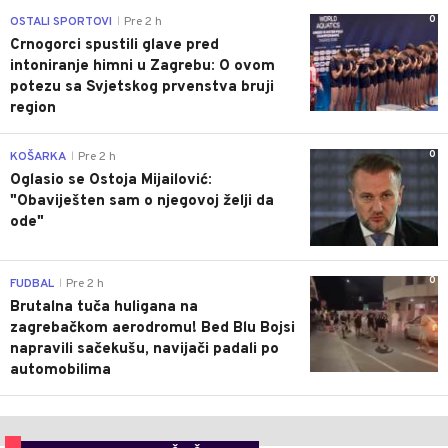
0
OSTALI SPORTOVI
Pre 2 h
|
Crnogorci spustili glave pred
intoniranje himni u Zagrebu: O ovom
potezu sa Svjetskog prvenstva bruji
region
0
KOŠARKA
Pre 2 h
|
Oglasio se Ostoja Mijailović:
"Obaviješten sam o njegovoj želji da
ode"
0
FUDBAL
Pre 2 h
|
Brutalna tuča huligana na
zagrebačkom aerodromu! Bed Blu Bojsi
napravili sačekušu, navijači padali po
automobilima