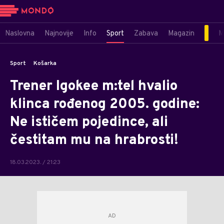
Naslovna
Najnovije
Info
Sport
Zabava
Magazin
M
Sport
Košarka
Trener Igokee m:tel hvalio
klinca rođenog 2005. godine:
Ne ističem pojedince, ali
čestitam mu na hrabrosti!
18.03.2023. / 21:23