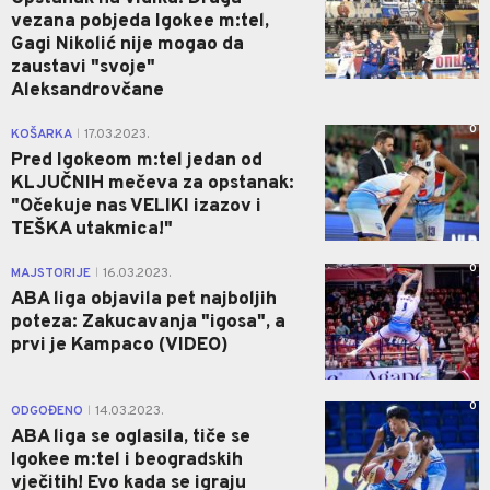
vezana pobjeda Igokee m:tel,
Gagi Nikolić nije mogao da
zaustavi "svoje"
Aleksandrovčane
0
KOŠARKA
17.03.2023.
|
Pred Igokeom m:tel jedan od
KLJUČNIH mečeva za opstanak:
"Očekuje nas VELIKI izazov i
TEŠKA utakmica!"
0
MAJSTORIJE
16.03.2023.
|
ABA liga objavila pet najboljih
poteza: Zakucavanja "igosa", a
prvi je Kampaco (VIDEO)
0
ODGOĐENO
14.03.2023.
|
ABA liga se oglasila, tiče se
Igokee m:tel i beogradskih
vječitih! Evo kada se igraju