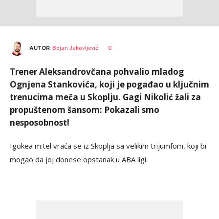
AUTOR
Bojan Jakovljević
0
Trener Aleksandrovčana pohvalio mladog
Ognjena Stankovića, koji je pogađao u ključnim
trenucima meča u Skoplju. Gagi Nikolić žali za
propuštenom šansom: Pokazali smo
nesposobnost!
Igokea m:tel vraća se iz Skoplja sa velikim trijumfom, koji bi
mogao da joj donese opstanak u ABA ligi.