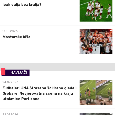
Ipak valja bez kralja?
0
17.05.2026.
Mostarske kiše
NAVIJAČI
0
24.07.2026.
Fudbaleri UNA Štrasena šokirano gledali
Grobare: Nevjerovatna scena na kraju
utakmice Partizana
0
22.07.2026.