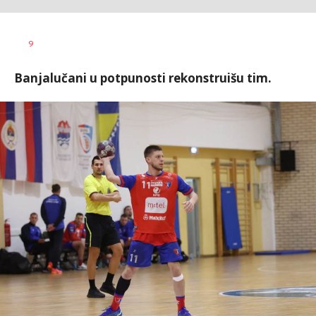
Bojan
AUTOR
9
Jakovljević
Banjalučani u potpunosti rekonstruišu tim.