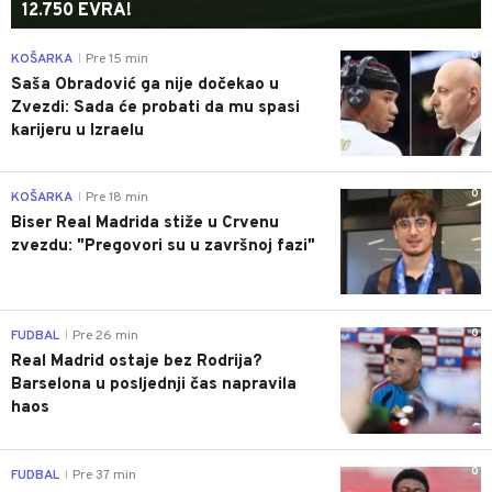
12.750 EVRA!
0
KOŠARKA
Pre 15 min
|
Saša Obradović ga nije dočekao u
Zvezdi: Sada će probati da mu spasi
karijeru u Izraelu
0
KOŠARKA
Pre 18 min
|
Biser Real Madrida stiže u Crvenu
zvezdu: "Pregovori su u završnoj fazi"
0
FUDBAL
Pre 26 min
|
Real Madrid ostaje bez Rodrija?
Barselona u posljednji čas napravila
haos
0
FUDBAL
Pre 37 min
|