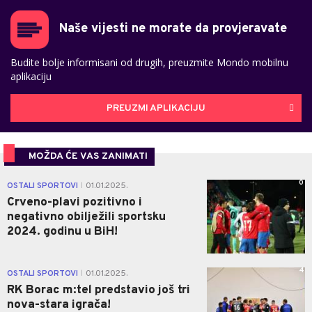
Naše vijesti ne morate da provjeravate
Budite bolje informisani od drugih, preuzmite Mondo mobilnu
aplikaciju
PREUZMI APLIKACIJU
MOŽDA ĆE VAS ZANIMATI
0
OSTALI SPORTOVI
01.01.2025.
|
Crveno-plavi pozitivno i
negativno obilježili sportsku
2024. godinu u BiH!
4
OSTALI SPORTOVI
01.01.2025.
|
RK Borac m:tel predstavio još tri
nova-stara igrača!