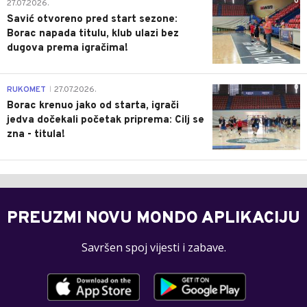
0
27.07.2026.
Savić otvoreno pred start sezone:
Borac napada titulu, klub ulazi bez
dugova prema igračima!
0
RUKOMET
27.07.2026.
|
Borac krenuo jako od starta, igrači
jedva dočekali početak priprema: Cilj se
zna - titula!
PREUZMI NOVU MONDO APLIKACIJU
Savršen spoj vijesti i zabave.