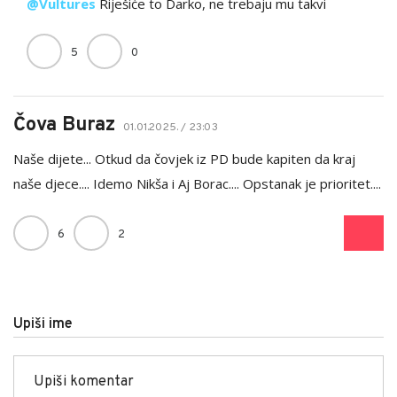
@Vultures
Riješiće to Darko, ne trebaju mu takvi
5
0
Čova Buraz
01.01.2025. / 23:03
Naše dijete... Otkud da čovjek iz PD bude kapiten da kraj
naše djece.... Idemo Nikša i Aj Borac.... Opstanak je prioritet....
6
2
Upiši ime