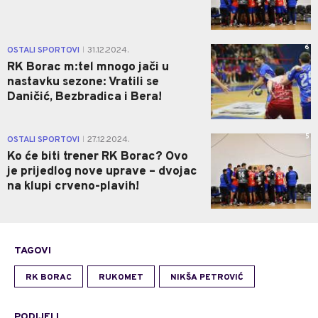
6
OSTALI SPORTOVI
31.12.2024.
|
RK Borac m:tel mnogo jači u
nastavku sezone: Vratili se
Daničić, Bezbradica i Bera!
5
OSTALI SPORTOVI
27.12.2024.
|
Ko će biti trener RK Borac? Ovo
je prijedlog nove uprave – dvojac
na klupi crveno-plavih!
TAGOVI
RK BORAC
RUKOMET
NIKŠA PETROVIĆ
PODIJELI