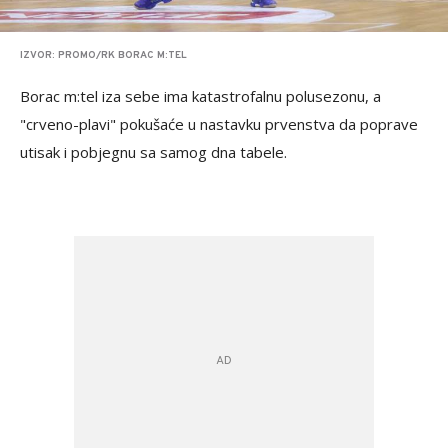
IZVOR: PROMO/RK BORAC M:TEL
Borac m:tel iza sebe ima katastrofalnu polusezonu, a
"crveno-plavi" pokušaće u nastavku prvenstva da poprave
utisak i pobjegnu sa samog dna tabele.