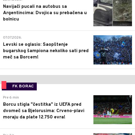
Navijači pucali na autobus sa
Argentincima: Dvojica su prebačena u
bolnicu
1
07.07.2026.
Levski se oglasio: Saopštenje
bugarskog šampiona nekoliko sati pred
meč sa Borcem!
FK BORAC
0
Pre 6 min
Borcu stigla "čestitka" iz UEFA pred
dvomeč sa Bjelorusima: Crveno-plavi
moraju da plate 12.750 evra!
0