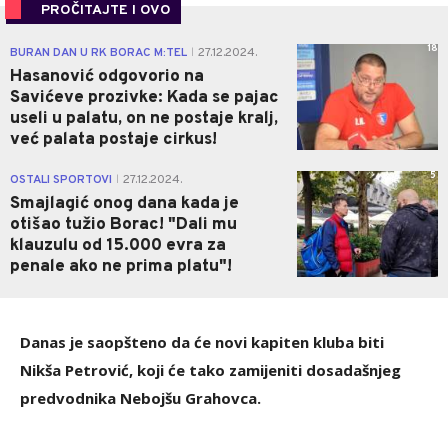
PROČITAJTE I OVO
18
BURAN DAN U RK BORAC M:TEL
27.12.2024.
|
Hasanović odgovorio na
Savićeve prozivke: Kada se pajac
useli u palatu, on ne postaje kralj,
već palata postaje cirkus!
5
OSTALI SPORTOVI
27.12.2024.
|
Smajlagić onog dana kada je
otišao tužio Borac! "Dali mu
klauzulu od 15.000 evra za
penale ako ne prima platu"!
Danas je saopšteno da će novi kapiten kluba biti
Nikša Petrović, koji će tako zamijeniti dosadašnjeg
predvodnika Nebojšu Grahovca.