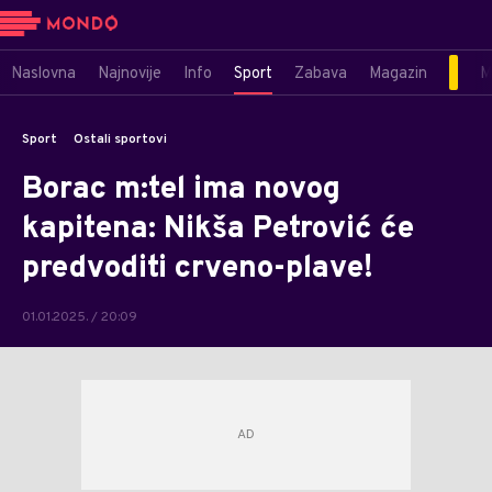
Naslovna
Najnovije
Info
Sport
Zabava
Magazin
M
Sport
Ostali sportovi
Borac m:tel ima novog
kapitena: Nikša Petrović će
predvoditi crveno-plave!
01.01.2025. / 20:09