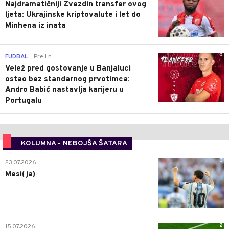
Najdramatičniji Zvezdin transfer ovog
ljeta: Ukrajinske kriptovalute i let do
Minhena iz inata
0
FUDBAL
Pre 1 h
|
Velež pred gostovanje u Banjaluci
ostao bez standarnog prvotimca:
Andro Babić nastavlja karijeru u
Portugalu
KOLUMNA - NEBOJŠA ŠATARA
0
23.07.2026.
Mesi(ja)
2
15.07.2026.