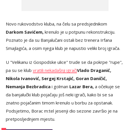
Novo rukovodstvo kluba, na čelu sa predsjednikom
Darkom Savićem,
krenulo je u potpunu rekonstrukciju.
Poznato je da su Banjalučani ostali bez trenera Irfana
Smajlagića, a osim njega klub je napustio veliki broj igrača.
U "Velikanu iz Gospodske ulice" trude se da pokrpe "rupe",
pa su se klub
vratili nekadašnji igrači
Vlado Draganić,
Nikola Ivanović, Sergej Krstajić, Goran Daničić,
Nemanja Bezbradica
i golman
Lazar Bera,
a očekuje se
da banjalučki klub pojačaju još neki igrači, kako bi se sa
znatno pojačanim timom krenulo u borbu za opstanak.
Podsjetimo, Borac m:tel jesenji dio sezone završio je na
pretposljednjem mjestu.