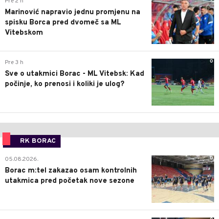
Pre 2 h
Marinović napravio jednu promjenu na
spisku Borca pred dvomeč sa ML
Vitebskom
0
Pre 3 h
Sve o utakmici Borac - ML Vitebsk: Kad
počinje, ko prenosi i koliki je ulog?
RK BORAC
0
05.08.2026.
Borac m:tel zakazao osam kontrolnih
utakmica pred početak nove sezone