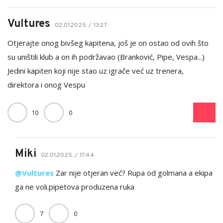
Vultures
02.01.2025. / 13:27
Otjerajte onog bivšeg kapitena, još je on ostao od ovih što
su uništili klub a on ih podržavao (Branković, Pipe, Vespa...)
Jedini kapiten koji nije stao uz igrače već uz trenera,
direktora i onog Vespu
10
0
Miki
02.01.2025. / 17:44
@Vultures
Zar nije otjeran već? Rupa od golmana a ekipa
ga ne voli.pipetova produzena ruka
7
0