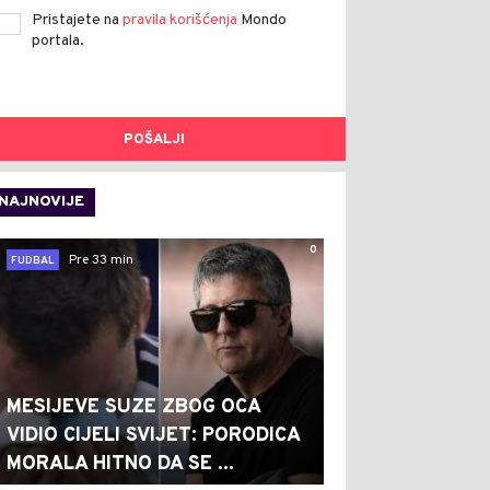
Pristajete na
pravila korišćenja
Mondo
portala.
POŠALJI
NAJNOVIJE
0
Pre 33 min
FUDBAL
MESIJEVE SUZE ZBOG OCA
VIDIO CIJELI SVIJET: PORODICA
MORALA HITNO DA SE ...