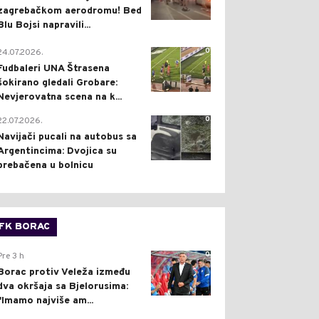
zagrebačkom aerodromu! Bed
Blu Bojsi napravili...
0
24.07.2026.
Fudbaleri UNA Štrasena
šokirano gledali Grobare:
Nevjerovatna scena na k...
0
22.07.2026.
Navijači pucali na autobus sa
Argentincima: Dvojica su
prebačena u bolnicu
FK BORAC
0
Pre 3 h
Borac protiv Veleža između
dva okršaja sa Bjelorusima:
"Imamo najviše am...