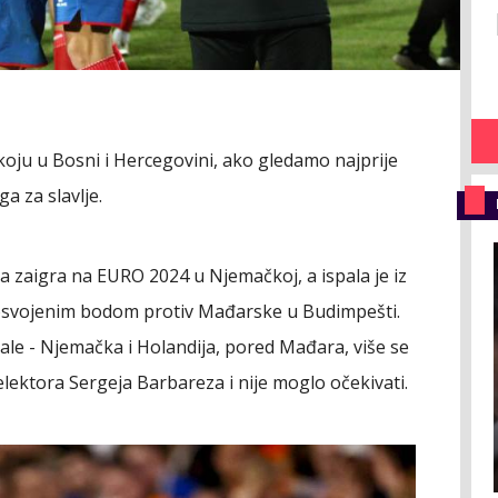
koju u Bosni i Hercegovini, ako gledamo najprije
a za slavlje.
da zaigra na EURO 2024 u Njemačkoj, a ispala je iz
 osvojenim bodom protiv Mađarske u Budimpešti.
vale - Njemačka i Holandija, pored Mađara, više se
ektora Sergeja Barbareza i nije moglo očekivati.