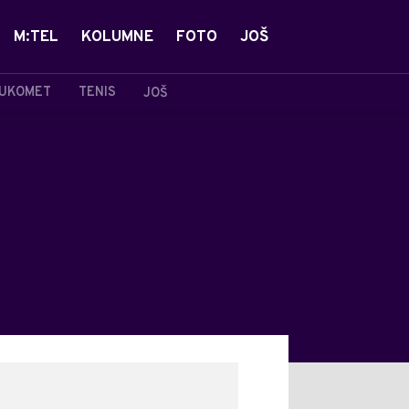
M:TEL
KOLUMNE
FOTO
JOŠ
UKOMET
TENIS
JOŠ