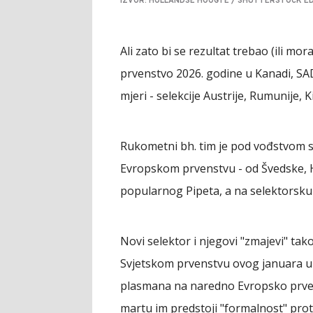
IZVOR: HOLLANDSE HOOGTE / SHUTTERSTOCK ED
Ali zato bi se rezultat trebao (ili mor
prvenstvo 2026. godine u Kanadi, SAD 
mjeri - selekcije Austrije, Rumunije, 
Rukometni bh. tim je pod vođstvom se
Evropskom prvenstvu - od Švedske, Hol
popularnog Pipeta, a na selektorsku
Novi selektor i njegovi "zmajevi" tak
Svjetskom prvenstvu ovog januara u H
plasmana na naredno Evropsko prvens
martu im predstoji "formalnost" proti