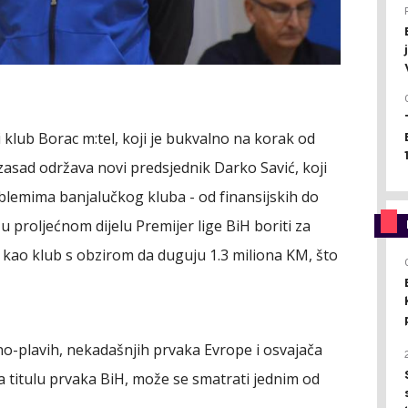
 klub Borac m:tel, koji je bukvalno na korak od
 zasad održava novi predsjednik Darko Savić, koji
blemima banjalučkog kluba - od finansijskih do
u proljećnom dijelu Premijer lige BiH boriti za
kao klub s obzirom da duguju 1.3 miliona KM, što
o-plavih, nekadašnjih prvaka Evrope i osvajača
za titulu prvaka BiH, može se smatrati jednim od