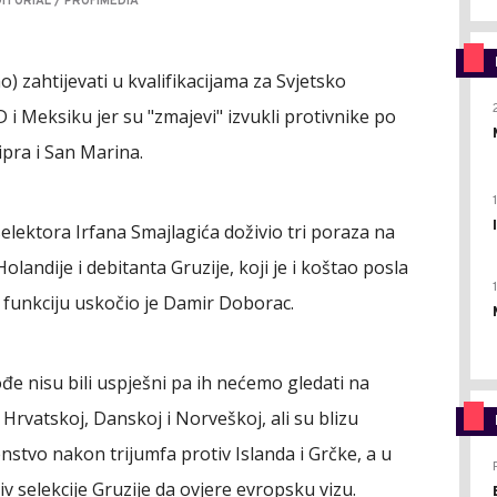
ITORIAL / PROFIMEDIA
ao) zahtijevati u kvalifikacijama za Svjetsko
i Meksiku jer su "zmajevi" izvukli protivnike po
Kipra i San Marina.
lektora Irfana Smajlagića doživio tri poraza na
andije i debitanta Gruzije, koji je i koštao posla
 funkciju uskočio je Damir Doborac.
ođe nisu bili uspješni pa ih nećemo gledati na
rvatskoj, Danskoj i Norveškoj, ali su blizu
tvo nakon trijumfa protiv Islanda i Grčke, a u
v selekcije Gruzije da ovjere evropsku vizu.