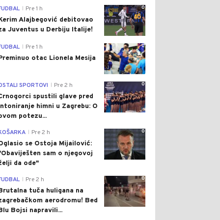
0
FUDBAL
Pre 1 h
|
Kerim Alajbegović debitovao
za Juventus u Derbiju Italije!
0
FUDBAL
Pre 1 h
|
Preminuo otac Lionela Mesija
0
OSTALI SPORTOVI
Pre 2 h
|
Crnogorci spustili glave pred
intoniranje himni u Zagrebu: O
ovom potezu...
0
KOŠARKA
Pre 2 h
|
Oglasio se Ostoja Mijailović:
"Obaviješten sam o njegovoj
želji da ode"
0
FUDBAL
Pre 2 h
|
Brutalna tuča huligana na
zagrebačkom aerodromu! Bed
Blu Bojsi napravili...