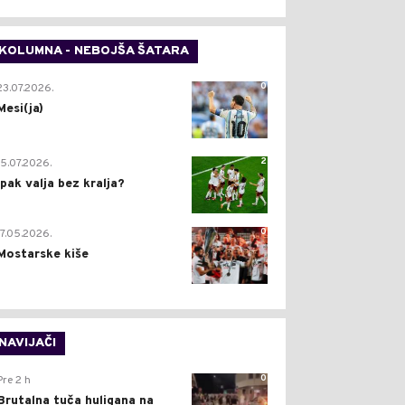
KOLUMNA - NEBOJŠA ŠATARA
0
23.07.2026.
Mesi(ja)
2
15.07.2026.
Ipak valja bez kralja?
0
17.05.2026.
Mostarske kiše
NAVIJAČI
0
Pre 2 h
Brutalna tuča huligana na