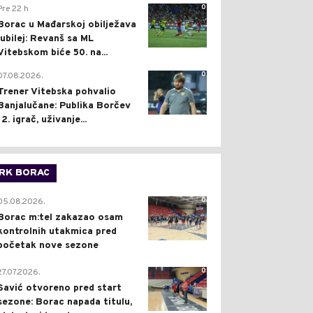
0
Pre 22 h
Borac u Mađarskoj obilježava
jubilej: Revanš sa ML
Vitebskom biće 50. na...
0
07.08.2026.
Trener Vitebska pohvalio
Banjalučane: Publika Borčev
12. igrač, uživanje...
RK BORAC
0
05.08.2026.
Borac m:tel zakazao osam
kontrolnih utakmica pred
početak nove sezone
0
27.07.2026.
Savić otvoreno pred start
sezone: Borac napada titulu,