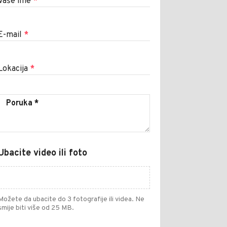
Vaše ime
*
E-mail
*
Lokacija
*
Ubacite video ili foto
Možete da ubacite do 3 fotografije ili videa. Ne
smije biti više od 25 MB.