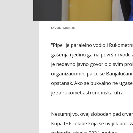
IZVOR: MONDO
"Pipe" je paralelno vodio i Rukometni
gašenja i jedino ga na površini vode
je nedavno javno govorio o svim pro
organizacionih, pa će se Banjalučani 
opstanak. Ako se bukvalno ne ugase 
je za rukomet astronomska cifra.
Nesumnjivo, ovaj slobodan pad crven
Kupa IHF i ekipe koja se uvijek bori 
najgorih utisaka 2024. godine.