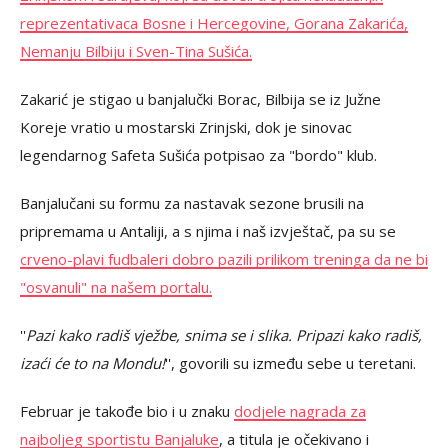
reprezentativaca Bosne i Hercegovine, Gorana Zakarića,
Nemanju Bilbiju i Sven-Tina Sušića.
Zakarić je stigao u banjalučki Borac, Bilbija se iz Južne
Koreje vratio u mostarski Zrinjski, dok je sinovac
legendarnog Safeta Sušića potpisao za "bordo" klub.
Banjalučani su formu za nastavak sezone brusili na
pripremama u Antaliji, a s njima i naš izvještač, pa su se
crveno-plavi fudbaleri dobro pazili prilikom treninga da ne bi
"osvanuli" na našem portalu.
''
Pazi kako radiš vježbe, snima se i slika. Pripazi kako radiš,
izaći će to na Mondu!
'', govorili su između sebe u teretani.
Februar je takođe bio i u znaku
dodjele nagrada za
najboljeg sportistu Banjaluke
, a titula je očekivano i