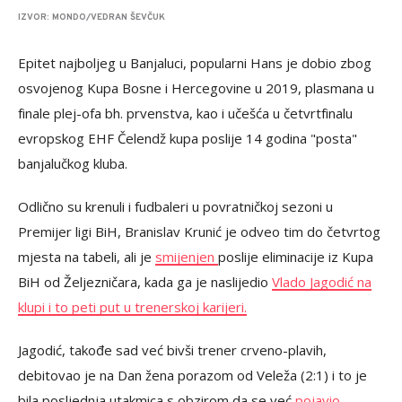
IZVOR: MONDO/VEDRAN ŠEVČUK
Epitet najboljeg u Banjaluci, popularni Hans je dobio zbog
osvojenog Kupa Bosne i Hercegovine u 2019, plasmana u
finale plej-ofa bh. prvenstva, kao i učešća u četvrtfinalu
evropskog EHF Čelendž kupa poslije 14 godina "posta"
banjalučkog kluba.
Odlično su krenuli i fudbaleri u povratničkoj sezoni u
Premijer ligi BiH, Branislav Krunić je odveo tim do četvrtog
mjesta na tabeli, ali je
smijenjen
poslije eliminacije iz Kupa
BiH od Željezničara, kada ga je naslijedio
Vlado Jagodić na
klupi i to peti put u trenerskoj karijeri.
Jagodić, takođe sad već bivši trener crveno-plavih,
debitovao je na Dan žena porazom od Veleža (2:1) i to je
bila posljednja utakmica s obzirom da se već
pojavio