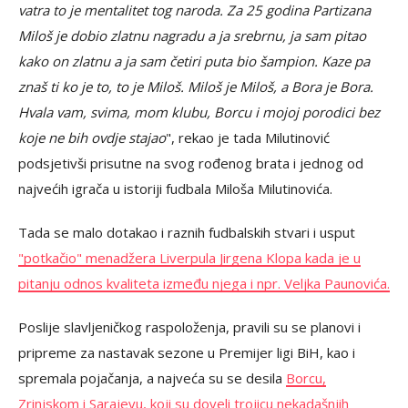
vatra to je mentalitet tog naroda. Za 25 godina Partizana
Miloš je dobio zlatnu nagradu a ja srebrnu, ja sam pitao
kako on zlatnu a ja sam četiri puta bio šampion. Kaze pa
znaš ti ko je to, to je Miloš. Miloš je Miloš, a Bora je Bora.
Hvala vam, svima, mom klubu, Borcu i mojoj porodici bez
koje ne bih ovdje stajao
", rekao je tada Milutinović
podsjetivši prisutne na svog rođenog brata i jednog od
najvećih igrača u istoriji fudbala Miloša Milutinovića.
Tada se malo dotakao i raznih fudbalskih stvari i usput
"potkačio" menadžera Liverpula Jirgena Klopa kada je u
pitanju odnos kvaliteta između njega i npr. Veljka Paunovića.
Poslije slavljeničkog raspoloženja, pravili su se planovi i
pripreme za nastavak sezone u Premijer ligi BiH, kao i
spremala pojačanja, a najveća su se desila
Borcu,
Zrinjskom i Sarajevu, koji su doveli trojicu nekadašnjih