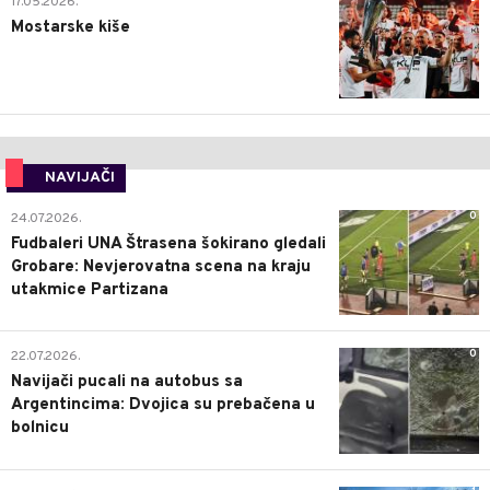
17.05.2026.
Mostarske kiše
NAVIJAČI
0
24.07.2026.
Fudbaleri UNA Štrasena šokirano gledali
Grobare: Nevjerovatna scena na kraju
utakmice Partizana
0
22.07.2026.
Navijači pucali na autobus sa
Argentincima: Dvojica su prebačena u
bolnicu