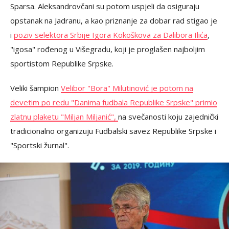
Sparsa. Aleksandrovčani su potom uspjeli da osiguraju
opstanak na Jadranu, a kao priznanje za dobar rad stigao je
i
poziv selektora Srbije Igora Kokoškova za Dalibora Ilića
,
"igosa" rođenog u Višegradu, koji je proglašen najboljim
sportistom Republike Srpske.
Veliki šampion
Velibor "Bora" Milutinović je potom na
devetim po redu "Danima fudbala Republike Srpske" primio
zlatnu plaketu "Miljan Miljanić",
na svečanosti koju zajednički
tradicionalno organizuju Fudbalski savez Republike Srpske i
"Sportski žurnal".