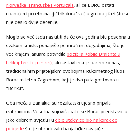
Norveške, Francuske i Portugala
, ali će EURO ostati
upamćen i po eliminaciji "trikolora" već u grupnoj fazi što se
nije desilo dvije decenije.
Moglo se već tada naslutiti da će ova godina biti posebna u
svakom smislu, ponajviše po mračnim događajima, što je
već krajem januara potvrdila
pogibija Kobija Brajanta u
helikopterskoj nesreći
, ali nastavljena je barem ko nas,
tradicionalnim prijateljskim dvobojima Rukometnog kluba
Borac m:tel sa Zagrebom, koji je dva puta gostovao u
"Boriku".
Oba meča u Banjaluci su rezultatski tijesno pripala
izabranicima Veselina Vujovića, iako se Borac predstavio u
jako dobrom svjetlu i u
obje utakmice bio na korak od
pobjede
što je obradovalo banjalučke navijače.