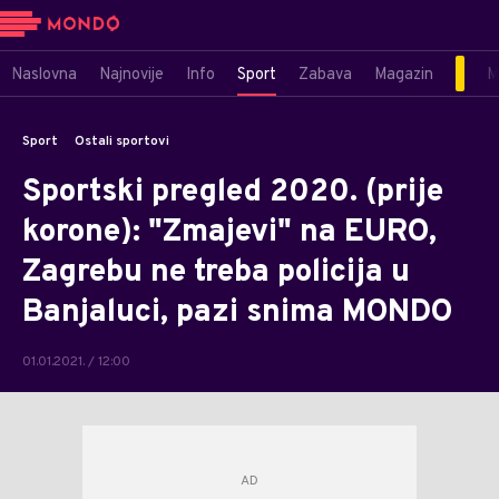
Naslovna
Najnovije
Info
Sport
Zabava
Magazin
M
Sport
Ostali sportovi
Sportski pregled 2020. (prije
korone): "Zmajevi" na EURO,
Zagrebu ne treba policija u
Banjaluci, pazi snima MONDO
01.01.2021. / 12:00