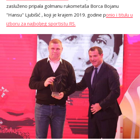
zasluženo pripala golmanu rukometaša Borca Bojanu
"Hansu" Ljubišić , koji je krajem 2019. godine p
onio i titulu u
izboru za najboljeg sportistu RS.