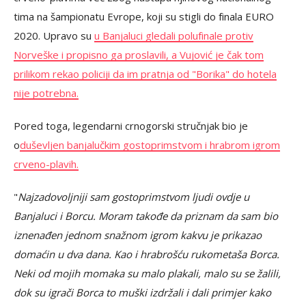
tima na šampionatu Evrope, koji su stigli do finala EURO
2020. Upravo su
u Banjaluci gledali polufinale protiv
Norveške i propisno ga proslavili, a Vujović je čak tom
prilikom rekao policiji da im pratnja od "Borika" do hotela
nije potrebna.
Pored toga, legendarni crnogorski stručnjak bio je
o
duševljen banjalučkim gostoprimstvom i hrabrom igrom
crveno-plavih.
"
Najzadovoljniji sam gostoprimstvom ljudi ovdje u
Banjaluci i Borcu. Moram takođe da priznam da sam bio
iznenađen jednom snažnom igrom kakvu je prikazao
domaćin u dva dana. Kao i hrabrošću rukometaša Borca.
Neki od mojih momaka su malo plakali, malo su se žalili,
dok su igrači Borca to muški izdržali i dali primjer kako