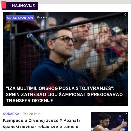
NAJNOVIJE
0
Pre 6 min
OSTALI SPORTOVI
"IZA MULTIMILIONSKOG POSLA STOJI VRANJEŠ":
SRBIN ZATRESAO LIGU ŠAMPIONA I ISPREGOVARAO
TRANSFER DECENIJE
0
KOŠARKA
Pre 28 min
|
Kampaco u Crvenoj zvezdi? Poznati
španski novinar rekao sve o tome u