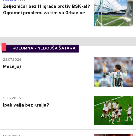
Željezničar bez 11 igrača protiv BSK-a!?
Ogromni problemi za tim sa Grbavice
KOLUMNA - NEBOJŠA ŠATARA
0
23.07.2026.
Mesi(ja)
2
15.07.2026.
Ipak valja bez kralja?
0