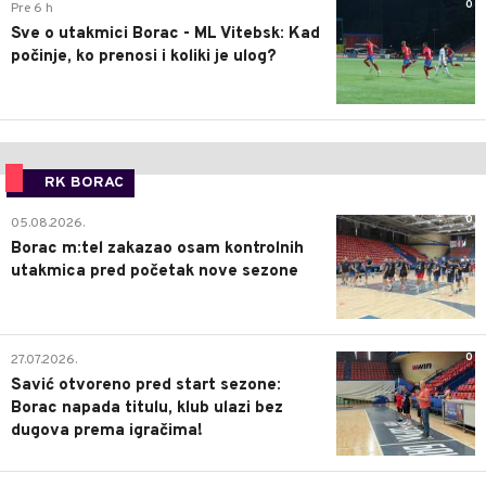
0
Pre 6 h
Sve o utakmici Borac - ML Vitebsk: Kad
počinje, ko prenosi i koliki je ulog?
RK BORAC
0
05.08.2026.
Borac m:tel zakazao osam kontrolnih
utakmica pred početak nove sezone
0
27.07.2026.
Savić otvoreno pred start sezone:
Borac napada titulu, klub ulazi bez
dugova prema igračima!