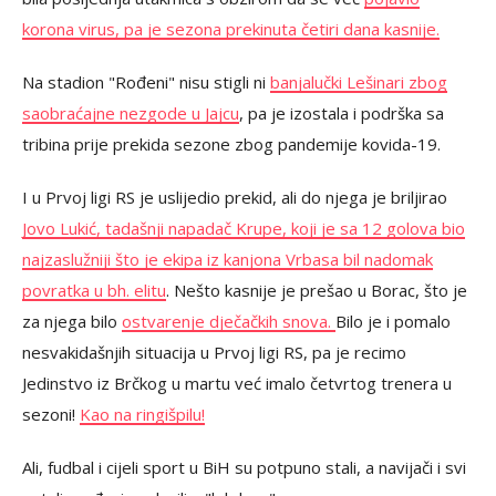
korona virus, pa je sezona prekinuta četiri dana kasnije.
Na stadion "Rođeni" nisu stigli ni
banjalučki Lešinari zbog
saobraćajne nezgode u Jajcu
, pa je izostala i podrška sa
tribina prije prekida sezone zbog pandemije kovida-19.
I u Prvoj ligi RS je uslijedio prekid, ali do njega je briljirao
Jovo Lukić, tadašnji napadač Krupe, koji je sa 12 golova bio
najzaslužniji što je ekipa iz kanjona Vrbasa bil nadomak
povratka u bh. elitu
. Nešto kasnije je prešao u Borac, što je
za njega bilo
ostvarenje dječačkih snova.
Bilo je i pomalo
nesvakidašnjih situacija u Prvoj ligi RS, pa je recimo
Jedinstvo iz Brčkog u martu već imalo četvrtog trenera u
sezoni!
Kao na ringišpilu!
Ali, fudbal i cijeli sport u BiH su potpuno stali, a navijači i svi