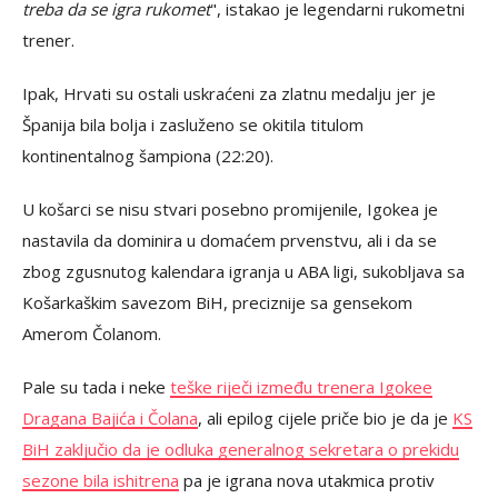
treba da se igra rukomet
", istakao je legendarni rukometni
trener.
Ipak, Hrvati su ostali uskraćeni za zlatnu medalju jer je
Španija bila bolja i zasluženo se okitila titulom
kontinentalnog šampiona (22:20).
U košarci se nisu stvari posebno promijenile, Igokea je
nastavila da dominira u domaćem prvenstvu, ali i da se
zbog zgusnutog kalendara igranja u ABA ligi, sukobljava sa
Košarkaškim savezom BiH, preciznije sa gensekom
Amerom Čolanom.
Pale su tada i neke
teške riječi između trenera Igokee
Dragana Bajića i Čolana
, ali epilog cijele priče bio je da je
KS
BiH zaključio da je odluka generalnog sekretara o prekidu
sezone bila ishitrena
pa je igrana nova utakmica protiv