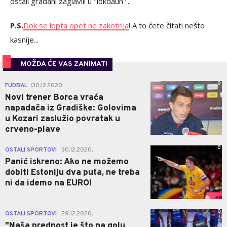
ostali građani zaglavili u "lokdaun"...
P.S.
Dok se lopta opet ne zakotrlja
! A to ćete čitati nešto
kasnije...
MOŽDA ĆE VAS ZANIMATI
0
FUDBAL
30.12.2020.
|
Novi trener Borca vraća
napadača iz Gradiške: Golovima
u Kozari zaslužio povratak u
crveno-plave
0
OSTALI SPORTOVI
30.12.2020.
|
Panić iskreno: Ako ne možemo
dobiti Estoniju dva puta, ne treba
ni da idemo na EURO!
0
OSTALI SPORTOVI
29.12.2020.
|
"Naša prednost je što na golu