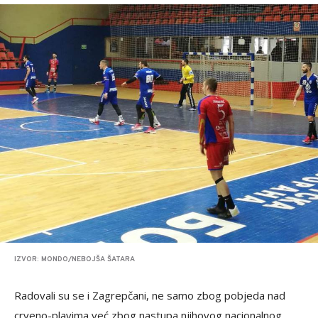
IZVOR: MONDO/NEBOJŠA ŠATARA
Radovali su se i Zagrepčani, ne samo zbog pobjeda nad
crveno-plavima već zbog nastupa njihovog nacionalnog