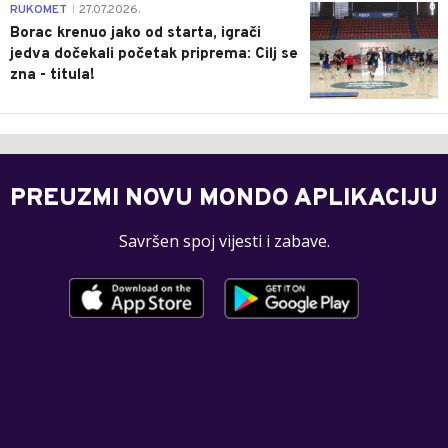
0
RUKOMET
27.07.2026.
|
Borac krenuo jako od starta, igrači
jedva dočekali početak priprema: Cilj se
zna - titula!
PREUZMI NOVU MONDO APLIKACIJU
Savršen spoj vijesti i zabave.