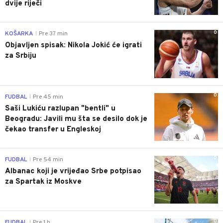
dvije riječi
0
KOŠARKA
Pre 37 min
|
Objavljen spisak: Nikola Jokić će igrati
za Srbiju
0
FUDBAL
Pre 45 min
|
Saši Lukiću razlupan "bentli" u
Beogradu: Javili mu šta se desilo dok je
čekao transfer u Engleskoj
0
FUDBAL
Pre 54 min
|
Albanac koji je vrijeđao Srbe potpisao
za Spartak iz Moskve
0
FUDBAL
Pre 1 h
|