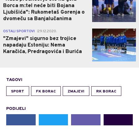
Borca m:tel neće biti Bojana
Ljubišića": Rukometaš Gorenja o
dvomeču sa Banjalučanima
0
OSTALI SPORTOVI
29.12.2020.
|
"Zmajevi" sigurno bez trojice
napadaju Estoniju: Nema
Karačića, Predragovića i Burića
TAGOVI
SPORT
FK BORAC
ZMAJEVI
RK BORAC
PODIJELI