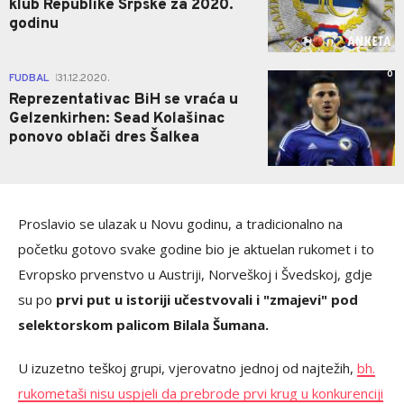
klub Republike Srpske za 2020.
godinu
0
FUDBAL
31.12.2020.
|
Reprezentativac BiH se vraća u
Gelzenkirhen: Sead Kolašinac
ponovo oblači dres Šalkea
Proslavio se ulazak u Novu godinu, a tradicionalno na
početku gotovo svake godine bio je aktuelan rukomet i to
Evropsko prvenstvo u Austriji, Norveškoj i Švedskoj, gdje
su po
prvi put u istoriji učestvovali i "zmajevi" pod
selektorskom palicom Bilala Šumana.
U izuzetno teškoj grupi, vjerovatno jednoj od najtežih,
bh.
rukometaši nisu uspjeli da prebrode prvi krug u konkurenciji