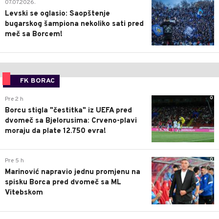
1
07.07.2026.
Levski se oglasio: Saopštenje
bugarskog šampiona nekoliko sati pred
meč sa Borcem!
FK BORAC
0
Pre 2 h
Borcu stigla "čestitka" iz UEFA pred
dvomeč sa Bjelorusima: Crveno-plavi
moraju da plate 12.750 evra!
0
Pre 5 h
Marinović napravio jednu promjenu na
spisku Borca pred dvomeč sa ML
Vitebskom