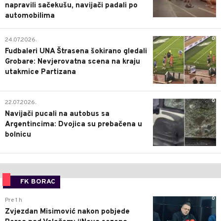
napravili sačekušu, navijači padali po
automobilima
0
24.07.2026.
Fudbaleri UNA Štrasena šokirano gledali
Grobare: Nevjerovatna scena na kraju
utakmice Partizana
0
22.07.2026.
Navijači pucali na autobus sa
Argentincima: Dvojica su prebačena u
bolnicu
FK BORAC
0
Pre 1 h
Zvjezdan Misimović nakon pobjede