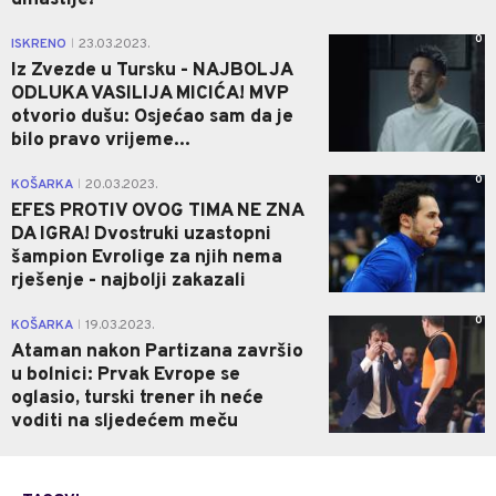
dinastije!
0
ISKRENO
23.03.2023.
|
Iz Zvezde u Tursku - NAJBOLJA
ODLUKA VASILIJA MICIĆA! MVP
otvorio dušu: Osjećao sam da je
bilo pravo vrijeme...
0
KOŠARKA
20.03.2023.
|
EFES PROTIV OVOG TIMA NE ZNA
DA IGRA! Dvostruki uzastopni
šampion Evrolige za njih nema
rješenje - najbolji zakazali
0
KOŠARKA
19.03.2023.
|
Ataman nakon Partizana završio
u bolnici: Prvak Evrope se
oglasio, turski trener ih neće
voditi na sljedećem meču