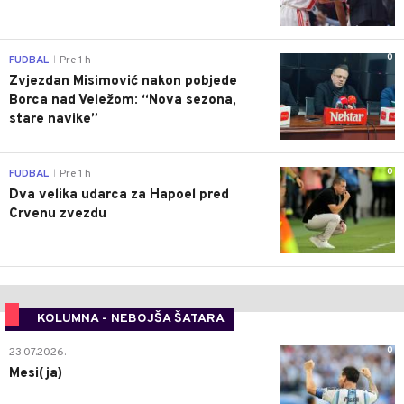
0
FUDBAL
Pre 1 h
|
Zvjezdan Misimović nakon pobjede
Borca nad Veležom: “Nova sezona,
stare navike”
0
FUDBAL
Pre 1 h
|
Dva velika udarca za Hapoel pred
Crvenu zvezdu
KOLUMNA - NEBOJŠA ŠATARA
0
23.07.2026.
Mesi(ja)