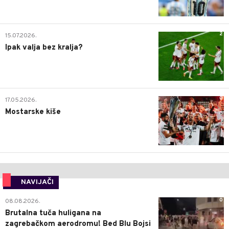
2
15.07.2026.
Ipak valja bez kralja?
0
17.05.2026.
Mostarske kiše
NAVIJAČI
0
08.08.2026.
Brutalna tuča huligana na
zagrebačkom aerodromu! Bed Blu Bojsi