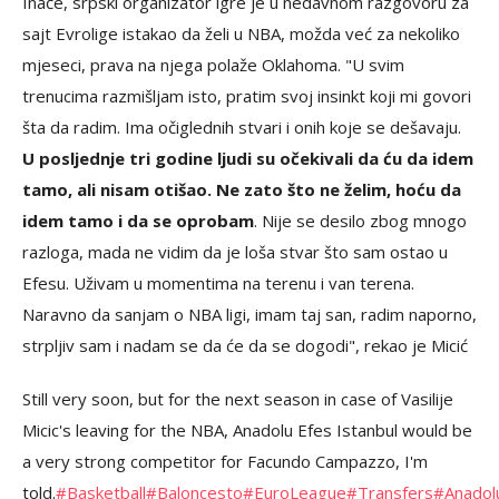
Inače, srpski organizator igre je u nedavnom razgovoru za
sajt Evrolige istakao da želi u NBA, možda već za nekoliko
mjeseci, prava na njega polaže Oklahoma. "U svim
trenucima razmišljam isto, pratim svoj insinkt koji mi govori
šta da radim. Ima očiglednih stvari i onih koje se dešavaju.
U posljednje tri godine ljudi su očekivali da ću da idem
tamo, ali nisam otišao. Ne zato što ne želim, hoću da
idem tamo i da se oprobam
. Nije se desilo zbog mnogo
razloga, mada ne vidim da je loša stvar što sam ostao u
Efesu. Uživam u momentima na terenu i van terena.
Naravno da sanjam o NBA ligi, imam taj san, radim naporno,
strpljiv sam i nadam se da će da se dogodi", rekao je Micić
Still very soon, but for the next season in case of Vasilije
Micic's leaving for the NBA, Anadolu Efes Istanbul would be
a very strong competitor for Facundo Campazzo, I'm
told.
#Basketball
#Baloncesto
#EuroLeague
#Transfers
#Anadol