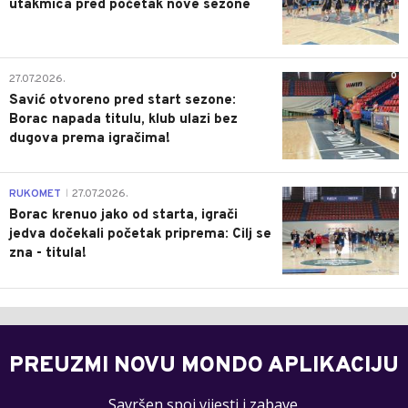
utakmica pred početak nove sezone
0
27.07.2026.
Savić otvoreno pred start sezone:
Borac napada titulu, klub ulazi bez
dugova prema igračima!
0
RUKOMET
27.07.2026.
|
Borac krenuo jako od starta, igrači
jedva dočekali početak priprema: Cilj se
zna - titula!
PREUZMI NOVU MONDO APLIKACIJU
Savršen spoj vijesti i zabave.