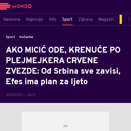
Naslovna
Najnovije
Info
Sport
Zabava
Magazin
M
Sport
Košarka
AKO MICIĆ ODE, KRENUĆE PO
PLEJMEJKERA CRVENE
ZVEZDE: Od Srbina sve zavisi,
Efes ima plan za ljeto
31.03.2023. / 14:25