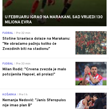
U FEBRUARU IGRAO NA MARAKANI, SAD VRIJEDI 130
MILIONA EVRA
0
FUDBAL
Pre 32 min
|
Stotine Izraelaca dolaze na Marakanu:
"Ne obraćamo pažnju koliko će
Zvezdinih biti na stadionu"
0
FUDBAL
Pre 33 min
|
Milan Rodić: "Crvena zvezda je malo
potcijenila Hapoel, ali prolazi"
0
KOŠARKA
Pre 1 h
|
Nemanja Nedović: "Janis Sferopulos
nije imao plan B"