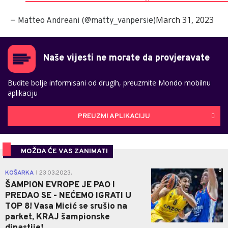
March 31, 2023
— Matteo Andreani (@matty_vanpersie)
Naše vijesti ne morate da provjeravate
Budite bolje informisani od drugih, preuzmite Mondo mobilnu
aplikaciju
PREUZMI APLIKACIJU
MOŽDA ĆE VAS ZANIMATI
0
KOŠARKA
23.03.2023.
|
ŠAMPION EVROPE JE PAO I
PREDAO SE - NEĆEMO IGRATI U
TOP 8! Vasa Micić se srušio na
parket, KRAJ šampionske