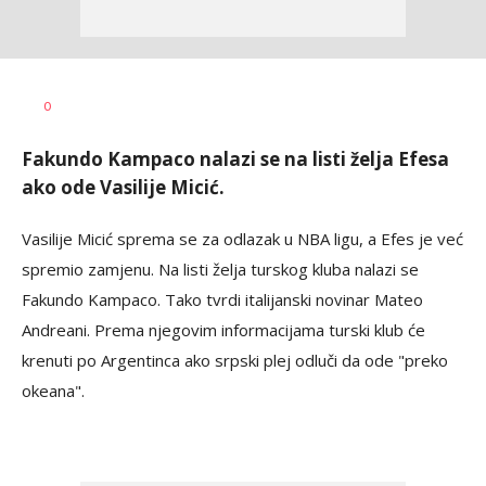
Haris
AUTOR
0
Krhalić
Fakundo Kampaco nalazi se na listi želja Efesa
ako ode Vasilije Micić.
Vasilije Micić sprema se za odlazak u NBA ligu, a Efes je već
spremio zamjenu. Na listi želja turskog kluba nalazi se
Fakundo Kampaco. Tako tvrdi italijanski novinar Mateo
Andreani. Prema njegovim informacijama turski klub će
krenuti po Argentinca ako srpski plej odluči da ode "preko
okeana".