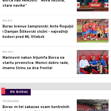
Borca nad Veležom: “Nova sezona,
stare navike”
0
Pre 4 h
Borac krenuo šampionski: Ante Roguljić
i Damjan Šiškovski složni - najvažniji
bodovi pred ML Vitebsk
1
Pre 14 h
Marinović nakon trijumfa Borca na
startu prvenstva: Momci dobro rade,
imamo širinu za dva fronta!
RK BORAC
0
05.08.2026.
Borac m:tel zakazao osam kontrolnih