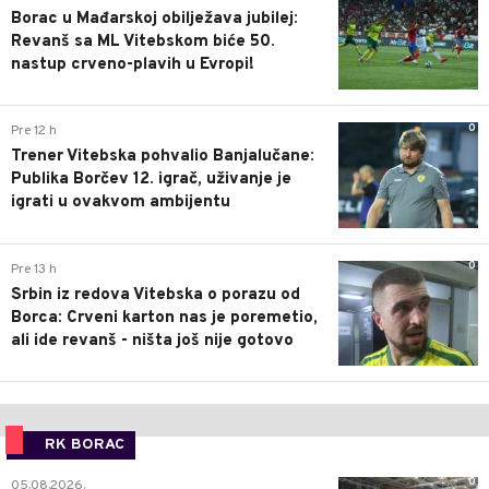
Borac u Mađarskoj obilježava jubilej:
Revanš sa ML Vitebskom biće 50.
nastup crveno-plavih u Evropi!
0
Pre 12 h
Trener Vitebska pohvalio Banjalučane:
Publika Borčev 12. igrač, uživanje je
igrati u ovakvom ambijentu
0
Pre 13 h
Srbin iz redova Vitebska o porazu od
Borca: Crveni karton nas je poremetio,
ali ide revanš - ništa još nije gotovo
RK BORAC
0
05.08.2026.