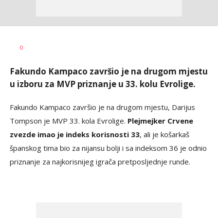
Haris
AUTOR
0
Krhalić
Fakundo Kampaco završio je na drugom mjestu
u izboru za MVP priznanje u 33. kolu Evrolige.
Fakundo Kampaco završio je na drugom mjestu, Darijus
Tompson je MVP 33. kola Evrolige.
Plejmejker Crvene
zvezde imao je indeks korisnosti 33
, ali je košarkaš
španskog tima bio za nijansu bolji i sa indeksom 36 je odnio
priznanje za najkorisnijeg igrača pretposljednje runde.