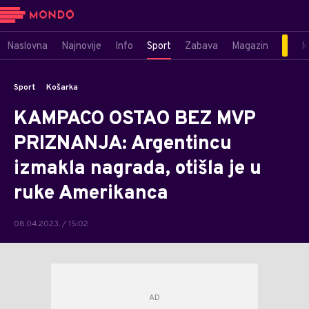
Naslovna
Najnovije
Info
Sport
Zabava
Magazin
M
Sport
Košarka
KAMPACO OSTAO BEZ MVP
PRIZNANJA: Argentincu
izmakla nagrada, otišla je u
ruke Amerikanca
08.04.2023. / 15:02