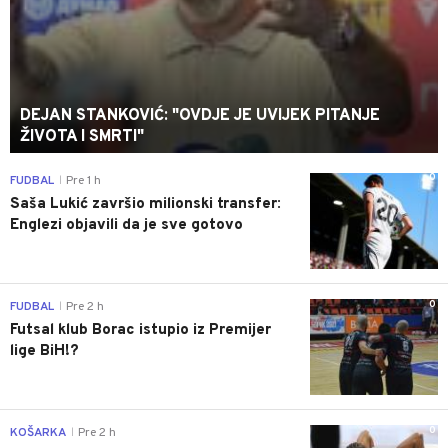
DEJAN STANKOVIĆ: "OVDJE JE UVIJEK PITANJE
ŽIVOTA I SMRTI"
0
FUDBAL
Pre 1 h
|
Saša Lukić završio milionski transfer:
Englezi objavili da je sve gotovo
0
FUDBAL
Pre 2 h
|
Futsal klub Borac istupio iz Premijer
lige BiH!?
0
KOŠARKA
Pre 2 h
|