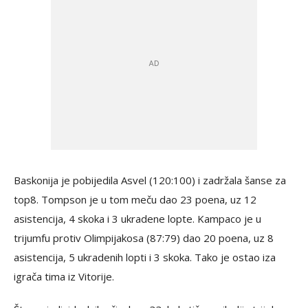
Baskonija je pobijedila Asvel (120:100) i zadržala šanse za
top8. Tompson je u tom meču dao 23 poena, uz 12
asistencija, 4 skoka i 3 ukradene lopte. Kampaco je u
trijumfu protiv Olimpijakosa (87:79) dao 20 poena, uz 8
asistencija, 5 ukradenih lopti i 3 skoka. Tako je ostao iza
igrača tima iz Vitorije.