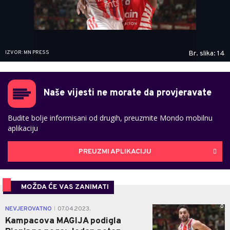
IZVOR: MN PRESS
Br. slika: 14
Naše vijesti ne morate da provjeravate
Budite bolje informisani od drugih, preuzmite Mondo mobilnu
aplikaciju
PREUZMI APLIKACIJU
MOŽDA ĆE VAS ZANIMATI
0
NEVJEROVATNO
07.04.2023.
|
Kampacova MAGIJA podigla