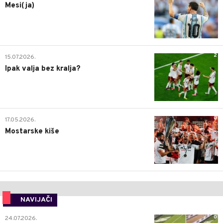
Mesi(ja)
2
15.07.2026.
Ipak valja bez kralja?
0
17.05.2026.
Mostarske kiše
NAVIJAČI
0
24.07.2026.