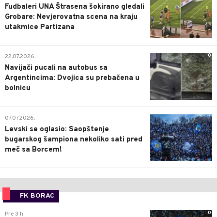
Fudbaleri UNA Štrasena šokirano gledali
Grobare: Nevjerovatna scena na kraju
utakmice Partizana
0
22.07.2026.
Navijači pucali na autobus sa
Argentincima: Dvojica su prebačena u
bolnicu
1
07.07.2026.
Levski se oglasio: Saopštenje
bugarskog šampiona nekoliko sati pred
meč sa Borcem!
FK BORAC
0
Pre 3 h