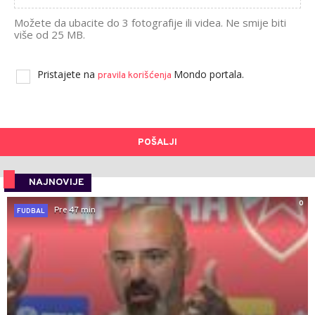
Možete da ubacite do 3 fotografije ili videa. Ne smije biti
više od 25 MB.
Pristajete na
Mondo portala.
pravila korišćenja
POŠALJI
NAJNOVIJE
0
Pre 47 min
FUDBAL