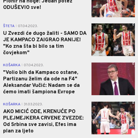
Pionir na noge: Jedan potez
ODUŠEVIO sve!
0
ŠTETA
07.04.2023.
|
U Zvezdi će dugo žaliti - SAMO DA
JE KAMPACO ZAIGRAO RANIJE!
"Ko zna šta bi bilo sa tim
čovjekom"
0
KOŠARKA
07.04.2023.
|
"Volio bih da Kampaco ostane,
Partizanu želim da ode na F4"
Aleksandar Vučić: Nadam se da
ćemo imati šampiona Evrope
0
KOŠARKA
31.03.2023.
|
AKO MICIĆ ODE, KRENUĆE PO
PLEJMEJKERA CRVENE ZVEZDE:
Od Srbina sve zavisi, Efes ima
plan za ljeto