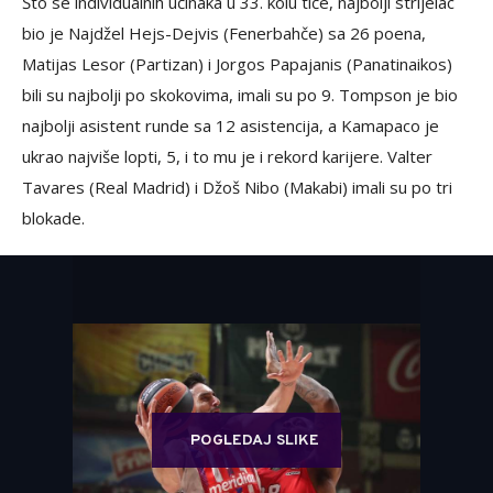
Što se individualnih učinaka u 33. kolu tiče, najbolji strijelac
bio je Najdžel Hejs-Dejvis (Fenerbahče) sa 26 poena,
Matijas Lesor (Partizan) i Jorgos Papajanis (Panatinaikos)
bili su najbolji po skokovima, imali su po 9. Tompson je bio
najbolji asistent runde sa 12 asistencija, a Kamapaco je
ukrao najviše lopti, 5, i to mu je i rekord karijere. Valter
Tavares (Real Madrid) i Džoš Nibo (Makabi) imali su po tri
blokade.
POGLEDAJ SLIKE