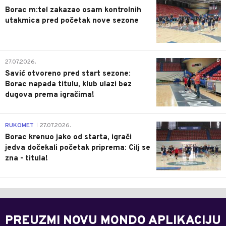
Borac m:tel zakazao osam kontrolnih
utakmica pred početak nove sezone
0
27.07.2026.
Savić otvoreno pred start sezone:
Borac napada titulu, klub ulazi bez
dugova prema igračima!
0
RUKOMET
27.07.2026.
|
Borac krenuo jako od starta, igrači
jedva dočekali početak priprema: Cilj se
zna - titula!
PREUZMI NOVU MONDO APLIKACIJU