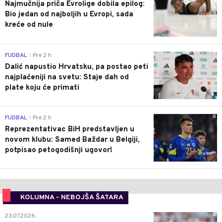
Najmučnija priča Evrolige dobila epilog:
Bio jedan od najboljih u Evropi, sada
kreće od nule
0
FUDBAL
Pre 2 h
|
Dalić napustio Hrvatsku, pa postao peti
najplaćeniji na svetu: Staje dah od
plate koju će primati
0
FUDBAL
Pre 2 h
|
Reprezentativac BiH predstavljen u
novom klubu: Samed Baždar u Belgiji,
potpisao petogodišnji ugovor!
KOLUMNA - NEBOJŠA ŠATARA
0
23.07.2026.