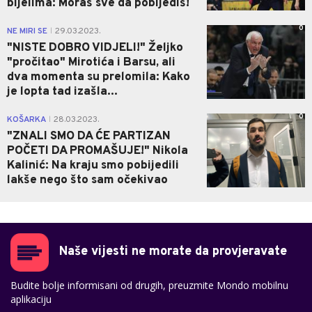
bijelima: Moraš sve da pobijediš!
0
NE MIRI SE
29.03.2023.
|
"NISTE DOBRO VIDJELI!" Željko
"pročitao" Mirotića i Barsu, ali
dva momenta su prelomila: Kako
je lopta tad izašla...
0
KOŠARKA
28.03.2023.
|
"ZNALI SMO DA ĆE PARTIZAN
POČETI DA PROMAŠUJE!" Nikola
Kalinić: Na kraju smo pobijedili
lakše nego što sam očekivao
Naše vijesti ne morate da provjeravate
Budite bolje informisani od drugih, preuzmite Mondo mobilnu
aplikaciju