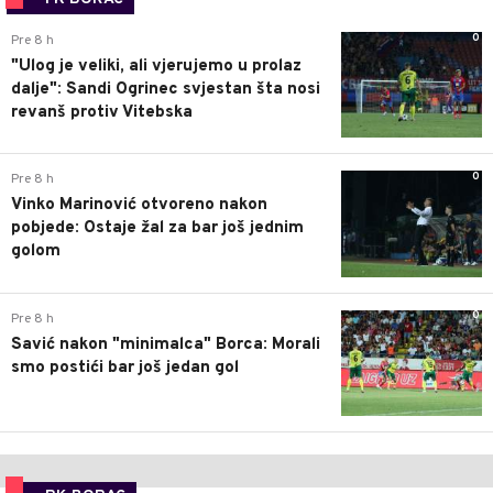
0
Pre 8 h
"Ulog je veliki, ali vjerujemo u prolaz
dalje": Sandi Ogrinec svjestan šta nosi
revanš protiv Vitebska
0
Pre 8 h
Vinko Marinović otvoreno nakon
pobjede: Ostaje žal za bar još jednim
golom
0
Pre 8 h
Savić nakon "minimalca" Borca: Morali
smo postići bar još jedan gol