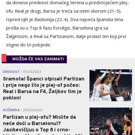
da donese prednost domaćeg terena u predstojećem plej-
ofu. Real je drugi, Barsa je treća sa istim skorom (21-5).
Ispred njih je Baskonija (22-4). Dva najveća španska tima
prošla su u Top 8 fazu Evrolige, Barselona igra sa
Žalgirisom, a Real sa Partizanom, dalje prolazi tim koji prvi
stigne do tri pobjede.
MOŽDA ĆE VAS ZANIMATI
0
DRSKOST
15.04.2023.
|
Sramota! Španci otpisali Partizan
i prije nego što je plej-of počeo:
Real i Barsa na F4, Željkov tim je
poklon!
0
KOŠARKA
29.03.2023.
|
Partizan u plej-ofu? Mislite da
neće doći u Barselonu!?
Jasikevičijus o Top 8 i crno-