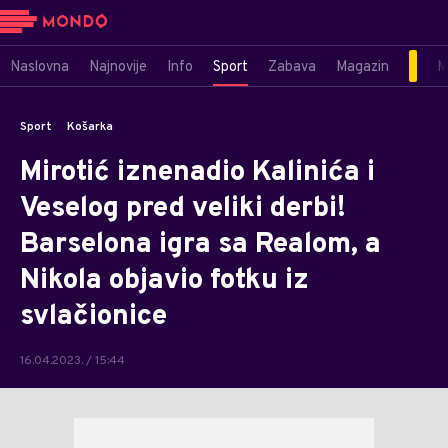
Naslovna
Najnovije
Info
Sport
Zabava
Magazin
M
Sport
Košarka
Mirotić iznenadio Kalinića i
Veselog pred veliki derbi!
Barselona igra sa Realom, a
Nikola objavio fotku iz
svlačionice
16.04.2023. / 15:44