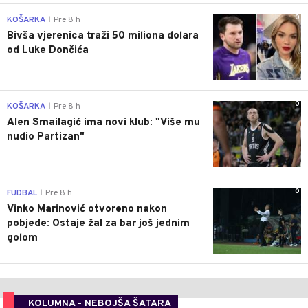
0
KOŠARKA
Pre 8 h
|
Bivša vjerenica traži 50 miliona dolara
od Luke Dončića
0
KOŠARKA
Pre 8 h
|
Alen Smailagić ima novi klub: "Više mu
nudio Partizan"
0
FUDBAL
Pre 8 h
|
Vinko Marinović otvoreno nakon
pobjede: Ostaje žal za bar još jednim
golom
KOLUMNA - NEBOJŠA ŠATARA