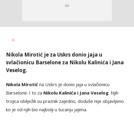
Bojan
AUTOR
0
Jakovljević
Nikola Mirotić je za Uskrs donio jaja u
svlačionicu Barselone za Nikolu Kalinića i Jana
Veselog.
Nikola Mirotić
na Uskrs je donio jaja u svlačionicu
Barselone. I to za
Nikolu Kalinića i Jana Veselog
. Njih
trojica obilježili su praznik zajedno, doduše nije objavljeno
ko je od njih bio najbolji u tucanju jajima.