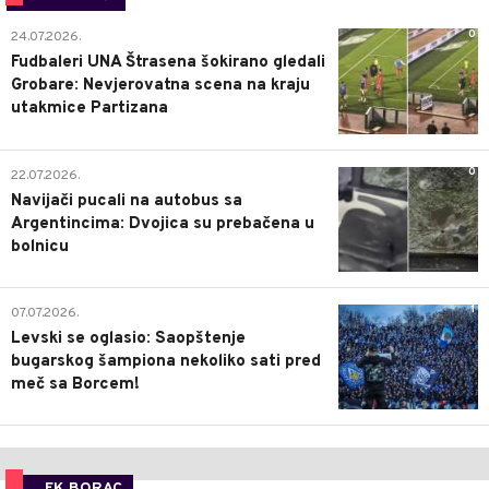
0
24.07.2026.
Fudbaleri UNA Štrasena šokirano gledali
Grobare: Nevjerovatna scena na kraju
utakmice Partizana
0
22.07.2026.
Navijači pucali na autobus sa
Argentincima: Dvojica su prebačena u
bolnicu
1
07.07.2026.
Levski se oglasio: Saopštenje
bugarskog šampiona nekoliko sati pred
meč sa Borcem!
FK BORAC