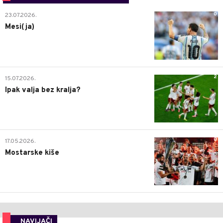
0
23.07.2026.
Mesi(ja)
2
15.07.2026.
Ipak valja bez kralja?
0
17.05.2026.
Mostarske kiše
NAVIJAČI