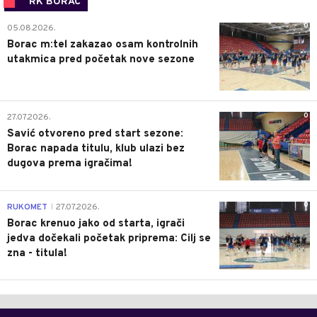
RK BORAC
0
05.08.2026.
Borac m:tel zakazao osam kontrolnih
utakmica pred početak nove sezone
0
27.07.2026.
Savić otvoreno pred start sezone:
Borac napada titulu, klub ulazi bez
dugova prema igračima!
0
RUKOMET
27.07.2026.
|
Borac krenuo jako od starta, igrači
jedva dočekali početak priprema: Cilj se
zna - titula!