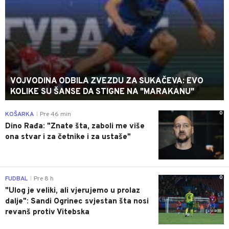
VOJVODINA ODBILA ZVEZDU ZA SUKAČEVA: EVO
KOLIKE SU ŠANSE DA STIGNE NA "MARAKANU"
0
KOŠARKA
Pre 46 min
|
Dino Rađa: "Znate šta, zaboli me više
ona stvar i za četnike i za ustaše"
0
FUDBAL
Pre 8 h
|
"Ulog je veliki, ali vjerujemo u prolaz
dalje": Sandi Ogrinec svjestan šta nosi
revanš protiv Vitebska