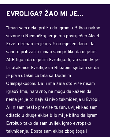
EVROLIGA? ŽAO MI JE...
"Imao sam neku priliku da igram u Bilbau nakon
sezone u Njemačkoj jer je bio povrijeđen Aksel
Ervel i trebao im je igrač na mjesec dana. Ja
sam to prihvatio i imao sam priliku da osjetim
ACB ligu i da osjetim Evroligu. Igrao sam dvije-
tri utakmice Evrolige sa Bilbaom, sjećam se da
je prva utakmica bila sa Dudinim
Olimpijakosom. Da li ima žala što više nisam
igrao? Ima, naravno, ne mogu da kažem da
nema jer je to najviši nivo takmičenja u Evropi.
Ali nisam nešto previše tužan, uvijek kad sam
odlazio u druge ekipe bilo mi je bitno da igram
Evrokup tako da sam uvijek igrao evropsko
takmičenje. Dosta sam ekipa zbog toga i