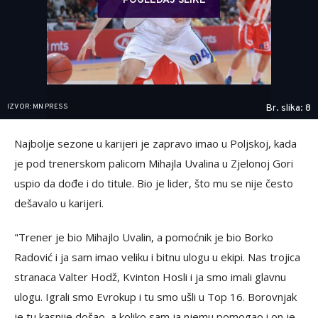
POGLEDAJ SLIKE
IZVOR: MN PRESS
Br. slika: 8
Najbolje sezone u karijeri je zapravo imao u Poljskoj, kada
je pod trenerskom palicom Mihajla Uvalina u Zjelonoj Gori
uspio da dođe i do titule. Bio je lider, što mu se nije često
dešavalo u karijeri.
"Trener je bio Mihajlo Uvalin, a pomoćnik je bio Borko
Radović i ja sam imao veliku i bitnu ulogu u ekipi. Nas trojica
stranaca Valter Hodž, Kvinton Hosli i ja smo imali glavnu
ulogu. Igrali smo Evrokup i tu smo ušli u Top 16. Borovnjak
je tu kasnije došao, a koliko sam ja njemu pomogao i on je