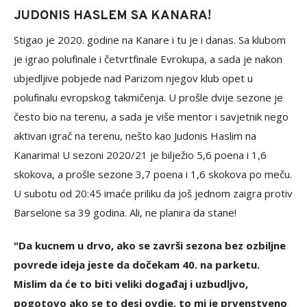
JUDONIS HASLEM SA KANARA!
Stigao je 2020. godine na Kanare i tu je i danas. Sa klubom
je igrao polufinale i četvrtfinale Evrokupa, a sada je nakon
ubjedljive pobjede nad Parizom njegov klub opet u
polufinalu evropskog takmičenja. U prošle dvije sezone je
često bio na terenu, a sada je više mentor i savjetnik nego
aktivan igrač na terenu, nešto kao Judonis Haslim na
Kanarima! U sezoni 2020/21 je bilježio 5,6 poena i 1,6
skokova, a prošle sezone 3,7 poena i 1,6 skokova po meču.
U subotu od 20:45 imaće priliku da još jednom zaigra protiv
Barselone sa 39 godina. Ali, ne planira da stane!
"Da kucnem u drvo, ako se završi sezona bez ozbiljne
povrede ideja jeste da dočekam 40. na parketu.
Mislim da će to biti veliki događaj i uzbudljvo,
pogotovo ako se to desi ovdje, to mi je prvenstveno