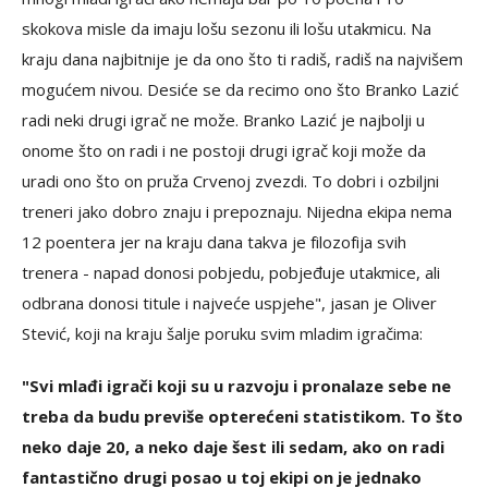
skokova misle da imaju lošu sezonu ili lošu utakmicu. Na
kraju dana najbitnije je da ono što ti radiš, radiš na najvišem
mogućem nivou. Desiće se da recimo ono što Branko Lazić
radi neki drugi igrač ne može. Branko Lazić je najbolji u
onome što on radi i ne postoji drugi igrač koji može da
uradi ono što on pruža Crvenoj zvezdi. To dobri i ozbiljni
treneri jako dobro znaju i prepoznaju. Nijedna ekipa nema
12 poentera jer na kraju dana takva je filozofija svih
trenera - napad donosi pobjedu, pobjeđuje utakmice, ali
odbrana donosi titule i najveće uspjehe", jasan je Oliver
Stević, koji na kraju šalje poruku svim mladim igračima:
"Svi mlađi igrači koji su u razvoju i pronalaze sebe ne
treba da budu previše opterećeni statistikom. To što
neko daje 20, a neko daje šest ili sedam, ako on radi
fantastično drugi posao u toj ekipi on je jednako