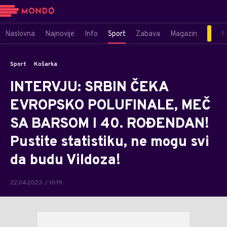
Naslovna
Najnovije
Info
Sport
Zabava
Magazin
M
Sport
Košarka
INTERVJU: SRBIN ČEKA
EVROPSKO POLUFINALE, MEČ
SA BARSOM I 40. ROĐENDAN!
Pustite statistiku, ne mogu svi
da budu Vildoza!
22.04.2023. / 10:19