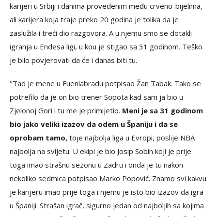
karijeri u Srbiji i danima provedenim među crveno-bijelima,
ali karijera koja traje preko 20 godina je tolika da je
zaslužila i treći dio razgovora. A u njemu smo se dotakli
igranja u Endesa ligi, u kou je stigao sa 31 godinom. Teško
je bilo povjerovati da će i danas biti tu.
"Tad je mene u Fuenlabradu potpisao Žan Tabak. Tako se
potrefilo da je on bio trener Sopota kad sam ja bio u
Zjelonoj Gori i tu me je primijetio.
Meni je sa 31 godinom
bio jako veliki izazov da odem u Španiju i da se
oprobam tamo,
to
je najbolja liga u Evropi, poslije NBA
najbolja na svijetu. U ekipi je bio Josip Sobin koji je prije
toga imao strašnu sezonu u Zadru i onda je tu nakon
nekoliko sedmica potpisao Marko Popović. Znamo svi kakvu
je karijeru imao prije toga i njemu je isto bio izazov da igra
u Španiji. Strašan igrač, sigurno jedan od najboljih sa kojima