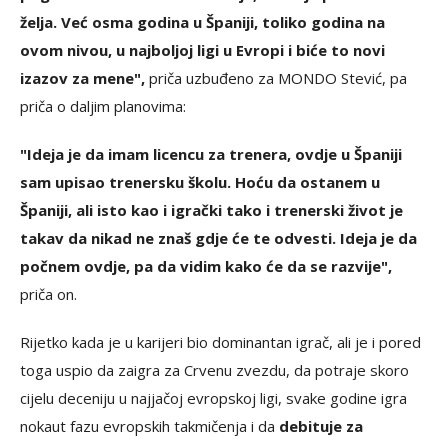
želja. Već osma godina u Španiji, toliko godina na
ovom nivou, u najboljoj ligi u Evropi i biće to novi
izazov za mene",
priča uzbuđeno za MONDO Stević, pa
priča o daljim planovima:
"Ideja je da imam licencu za trenera, ovdje u Španiji
sam upisao trenersku školu. Hoću da ostanem u
Španiji, ali isto kao i igrački tako i trenerski život je
takav da nikad ne znaš gdje će te odvesti. Ideja je da
počnem ovdje, pa da vidim kako će da se razvije",
priča on.
Rijetko kada je u karijeri bio dominantan igrač, ali je i pored
toga uspio da zaigra za Crvenu zvezdu, da potraje skoro
cijelu deceniju u najjačoj evropskoj ligi, svake godine igra
nokaut fazu evropskih takmičenja i da
debituje za