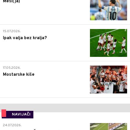
Mesi(ja)
2
15.07.2026.
Ipak valja bez kralja?
0
17.05.2026.
Mostarske kiše
NAVIJAČI
0
24.07.2026.