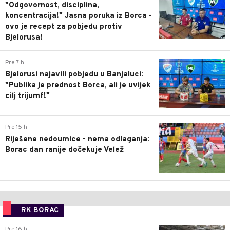
"Odgovornost, disciplina,
koncentracija!" Jasna poruka iz Borca -
ovo je recept za pobjedu protiv
Bjelorusa!
0
Pre 7 h
Bjelorusi najavili pobjedu u Banjaluci:
"Publika je prednost Borca, ali je uvijek
cilj trijumf!"
0
Pre 15 h
Riješene nedoumice - nema odlaganja:
Borac dan ranije dočekuje Velež
RK BORAC
0
Pre 16 h