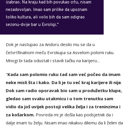
izabrao. Na kraju kad bih povukao crtu, nisam
nezadovoljan. Imao sam prilike da upoznam
toliko kultura, ali volio bih da sam odigrao
sezonu-dvije bar u Evroligi."
Dok je nastupao za Andoru desilo mu se da u
četvrtfinalnom meču Evrokupa sa Asvelom polomi ruku.
Mnogi bi tada odustali i stavili tačku na karijeru...
"
Kada sam polomio ruku tad sam već počeo da imam
neke misli šta i kako. Da li je tu već kraj karijere ili nije
.
Dok sam radio oporavak bio sam u produžetku klupe,
gledao sam svaku utakmicu i u tom trenutku sam
vidio da još uvijek postoji velika želja i za treninzima i
za košarkom.
Povreda mi je došla kao podsjetnik da i
dalje imam tu želju. Nisam imao nikakvu dilemu da li želim da