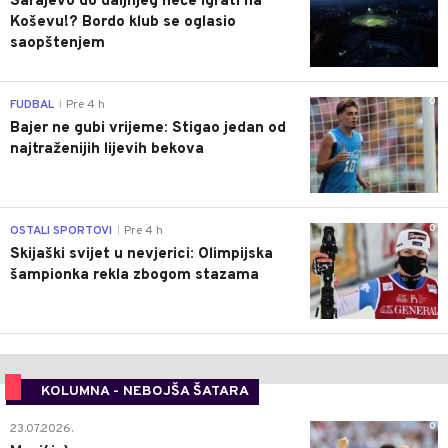
Sarajevo do daljnjeg neće igrati na
Koševu!? Bordo klub se oglasio
saopštenjem
0
FUDBAL
Pre 4 h
|
Bajer ne gubi vrijeme: Stigao jedan od
najtraženijih lijevih bekova
0
OSTALI SPORTOVI
Pre 4 h
|
Skijaški svijet u nevjerici: Olimpijska
šampionka rekla zbogom stazama
KOLUMNA - NEBOJŠA ŠATARA
0
23.07.2026.