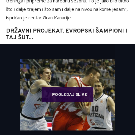
treninga i pripreme za narednu sezonu. To je jako bilo bitno
što i dalje trajem i što sam i dalje na nivou na kome jesam",
ispričao je centar Gran Kanarije.
DRŽAVNI PROJEKAT, EVROPSKI ŠAMPIONI I
TAJ ŠUT...
POGLEDAJ SLIKE