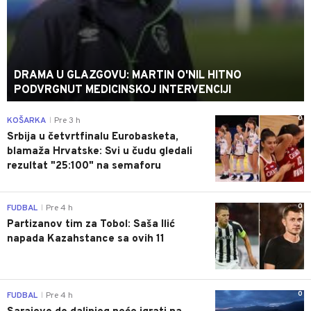
DRAMA U GLAZGOVU: MARTIN O'NIL HITNO
PODVRGNUT MEDICINSKOJ INTERVENCIJI
0
KOŠARKA
Pre 3 h
|
Srbija u četvrtfinalu Eurobasketa,
blamaža Hrvatske: Svi u čudu gledali
rezultat "25:100" na semaforu
0
FUDBAL
Pre 4 h
|
Partizanov tim za Tobol: Saša Ilić
napada Kazahstance sa ovih 11
0
FUDBAL
Pre 4 h
|