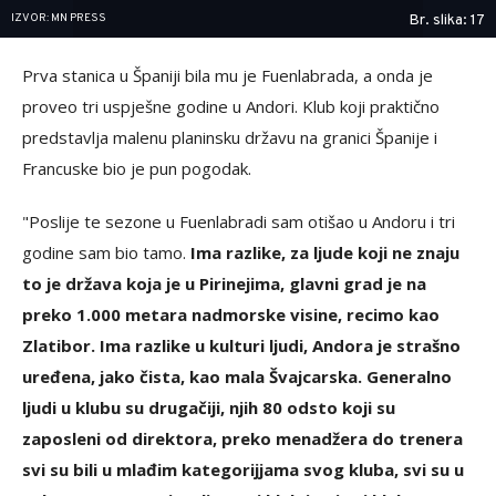
IZVOR: MN PRESS
Br. slika: 17
Prva stanica u Španiji bila mu je Fuenlabrada, a onda je
proveo tri uspješne godine u Andori. Klub koji praktično
predstavlja malenu planinsku državu na granici Španije i
Francuske bio je pun pogodak.
"Poslije te sezone u Fuenlabradi sam otišao u Andoru i tri
godine sam bio tamo.
Ima razlike, za ljude koji ne znaju
to je država koja je u Pirinejima, glavni grad je na
preko 1.000 metara nadmorske visine, recimo kao
Zlatibor. Ima razlike u kulturi ljudi, Andora je strašno
uređena, jako čista, kao mala Švajcarska. Generalno
ljudi u klubu su drugačiji, njih 80 odsto koji su
zaposleni od direktora, preko menadžera do trenera
svi su bili u mlađim kategorijjama svog kluba, svi su u