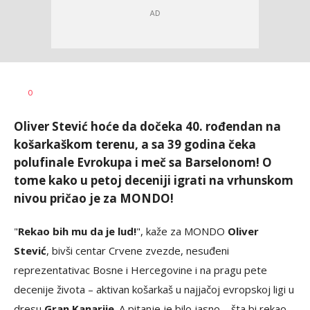
Bojan
AUTOR
0
Jakovljević
Oliver Stević hoće da dočeka 40. rođendan na
košarkaškom terenu, a sa 39 godina čeka
polufinale Evrokupa i meč sa Barselonom! O
tome kako u petoj deceniji igrati na vrhunskom
nivou pričao je za MONDO!
"
Rekao bih mu da je lud!
", kaže za MONDO
Oliver
Stević
, bivši centar Crvene zvezde, nesuđeni
reprezentativac Bosne i Hercegovine i na pragu pete
decenije života – aktivan košarkaš u najjačoj evropskoj ligi u
dresu
Gran Kanarije
. A pitanje je bilo jasno – šta bi rekao