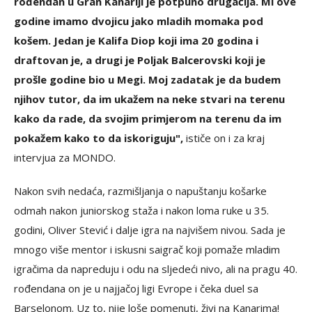
rođendan u Gran Kanariji je potpuno drugačija. Mi ove
godine imamo dvojicu jako mladih momaka pod
košem. Jedan je Kalifa Diop koji ima 20 godina i
draftovan je, a drugi je Poljak Balcerovski koji je
prošle godine bio u Megi. Moj zadatak je da budem
njihov tutor, da im ukažem na neke stvari na terenu
kako da rade, da svojim primjerom na terenu da im
pokažem kako to da iskoriguju",
ističe on i za kraj
intervjua za MONDO.
Nakon svih nedaća, razmišljanja o napuštanju košarke
odmah nakon juniorskog staža i nakon loma ruke u 35.
godini, Oliver Stević i dalje igra na najvišem nivou. Sada je
mnogo više mentor i iskusni saigrač koji pomaže mladim
igračima da napreduju i odu na sljedeći nivo, ali na pragu 40.
rođendana on je u najjačoj ligi Evrope i čeka duel sa
Barselonom. Uz to, nije loše pomenuti, živi na Kanarima!