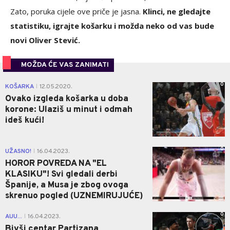
Zato, poruka cijele ove priče je jasna.
Klinci, ne gledajte
statistiku, igrajte košarku i možda neko od vas bude
novi Oliver Stević.
MOŽDA ĆE VAS ZANIMATI
0
KOŠARKA
12.05.2020.
|
Ovako izgleda košarka u doba
korone: Ulaziš u minut i odmah
ideš kući!
0
UŽASNO!
16.04.2023.
|
HOROR POVREDA NA "EL
KLASIKU"! Svi gledali derbi
Španije, a Musa je zbog ovoga
skrenuo pogled (UZNEMIRUJUĆE)
0
AUU...
16.04.2023.
|
Bivši centar Partizana