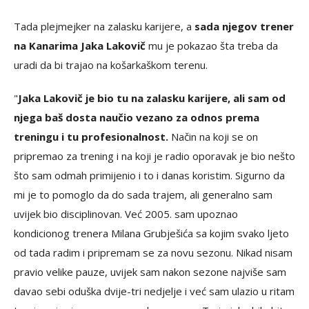
Tada plejmejker na zalasku karijere, a
sada njegov trener
na Kanarima Jaka Lakovič
mu je pokazao šta treba da
uradi da bi trajao na košarkaškom terenu.
"
Jaka Lakovič je bio tu na zalasku karijere, ali sam od
njega baš dosta naučio vezano za odnos prema
treningu i tu profesionalnost.
Način na koji se on
pripremao za trening i na koji je radio oporavak je bio nešto
što sam odmah primijenio i to i danas koristim. Sigurno da
mi je to pomoglo da do sada trajem, ali generalno sam
uvijek bio disciplinovan. Već 2005. sam upoznao
kondicionog trenera Milana Grubješića sa kojim svako ljeto
od tada radim i pripremam se za novu sezonu. Nikad nisam
pravio velike pauze, uvijek sam nakon sezone najviše sam
davao sebi oduška dvije-tri nedjelje i već sam ulazio u ritam