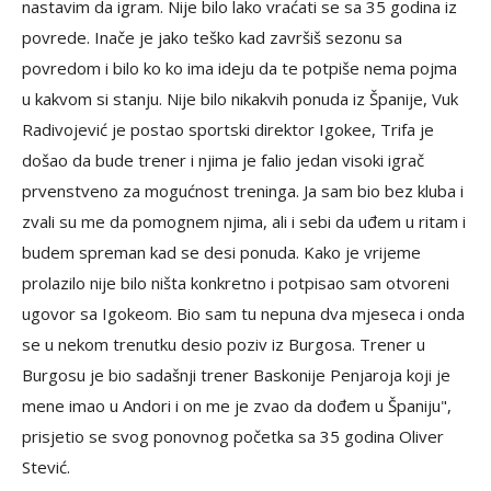
nastavim da igram. Nije bilo lako vraćati se sa 35 godina iz
povrede. Inače je jako teško kad završiš sezonu sa
povredom i bilo ko ko ima ideju da te potpiše nema pojma
u kakvom si stanju. Nije bilo nikakvih ponuda iz Španije, Vuk
Radivojević je postao sportski direktor Igokee, Trifa je
došao da bude trener i njima je falio jedan visoki igrač
prvenstveno za mogućnost treninga. Ja sam bio bez kluba i
zvali su me da pomognem njima, ali i sebi da uđem u ritam i
budem spreman kad se desi ponuda. Kako je vrijeme
prolazilo nije bilo ništa konkretno i potpisao sam otvoreni
ugovor sa Igokeom. Bio sam tu nepuna dva mjeseca i onda
se u nekom trenutku desio poziv iz Burgosa. Trener u
Burgosu je bio sadašnji trener Baskonije Penjaroja koji je
mene imao u Andori i on me je zvao da dođem u Španiju",
prisjetio se svog ponovnog početka sa 35 godina Oliver
Stević.