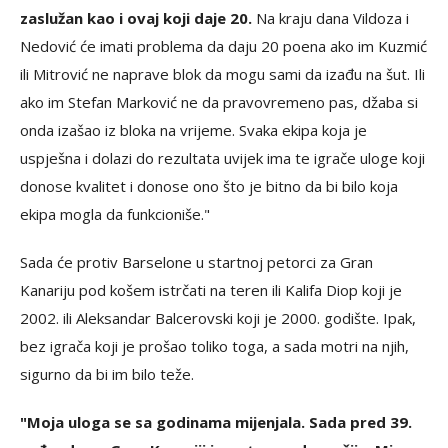
zaslužan kao i ovaj koji daje 20.
Na kraju dana Vildoza i
Nedović će imati problema da daju 20 poena ako im Kuzmić
ili Mitrović ne naprave blok da mogu sami da izađu na šut. Ili
ako im Stefan Marković ne da pravovremeno pas, džaba si
onda izašao iz bloka na vrijeme. Svaka ekipa koja je
uspješna i dolazi do rezultata uvijek ima te igrače uloge koji
donose kvalitet i donose ono što je bitno da bi bilo koja
ekipa mogla da funkcioniše."
Sada će protiv Barselone u startnoj petorci za Gran
Kanariju pod košem istrčati na teren ili Kalifa Diop koji je
2002. ili Aleksandar Balcerovski koji je 2000. godište. Ipak,
bez igrača koji je prošao toliko toga, a sada motri na njih,
sigurno da bi im bilo teže.
"Moja uloga se sa godinama mijenjala. Sada pred 39.