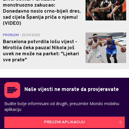
monstruozno zakucao:
Donedavno nosio crno-bijeli dres,
sad cijela Španija priča o njemu!
(VIDEO)
0
PROBLEM
22.09.2022.
|
Barselona potvrdila lošu vijest -
Mirotića čeka pauza! Nikola još
uvek ne može na parket: "Ljekari
sve prate"
Naše vijesti ne morate da provjeravate
Budite bolje informisani od drugih, preuzmite Mondo mobilnu
aplikaciju
PREUZMI APLIKACIJU