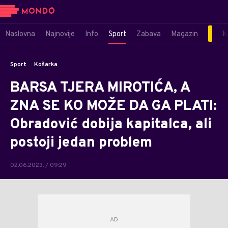
Naslovna
Najnovije
Info
Sport
Zabava
Magazin
M
Sport
Košarka
BARSA TJERA MIROTIĆA, A
ZNA SE KO MOŽE DA GA PLATI:
Obradović dobija kapitalca, ali
postoji jedan problem
02.06.2023. / 09:29