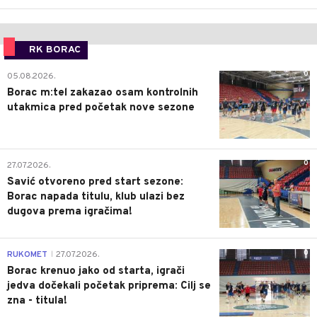
RK BORAC
0
05.08.2026.
Borac m:tel zakazao osam kontrolnih
utakmica pred početak nove sezone
0
27.07.2026.
Savić otvoreno pred start sezone:
Borac napada titulu, klub ulazi bez
dugova prema igračima!
0
RUKOMET
27.07.2026.
|
Borac krenuo jako od starta, igrači
jedva dočekali početak priprema: Cilj se
zna - titula!