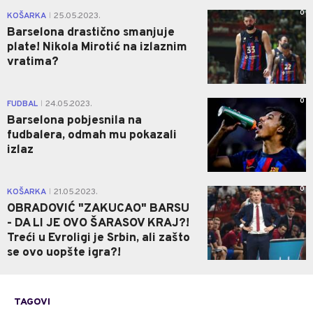
0
KOŠARKA
25.05.2023.
|
Barselona drastično smanjuje
plate! Nikola Mirotić na izlaznim
vratima?
0
FUDBAL
24.05.2023.
|
Barselona pobjesnila na
fudbalera, odmah mu pokazali
izlaz
0
KOŠARKA
21.05.2023.
|
OBRADOVIĆ "ZAKUCAO" BARSU
- DA LI JE OVO ŠARASOV KRAJ?!
Treći u Evroligi je Srbin, ali zašto
se ovo uopšte igra?!
TAGOVI