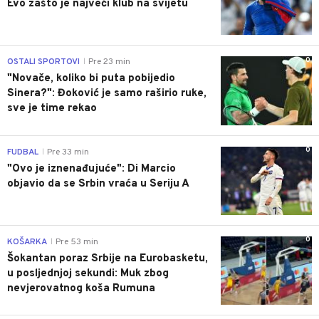
Evo zašto je najveći klub na svijetu
0
OSTALI SPORTOVI
Pre 23 min
|
"Novače, koliko bi puta pobijedio
Sinera?": Đoković je samo raširio ruke,
sve je time rekao
0
FUDBAL
Pre 33 min
|
"Ovo je iznenađujuće": Di Marcio
objavio da se Srbin vraća u Seriju A
0
KOŠARKA
Pre 53 min
|
Šokantan poraz Srbije na Eurobasketu,
u posljednjoj sekundi: Muk zbog
nevjerovatnog koša Rumuna