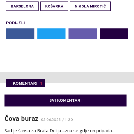
BARSELONA
KOŠARKA
NIKOLA MIROTIĆ
PODIJELI
KOMENTARI
1
SVI KOMENTARI
Čova buraz
02.06.2023. / 11:20
Sad je šansa za Brata Deliju ...zna se gdje on pripada....