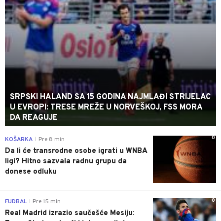
SRPSKI HALAND SA 15 GODINA NAJMLAĐI STRIJELAC
U EVROPI: TRESE MREŽE U NORVEŠKOJ, FSS MORA
DA REAGUJE
0
KOŠARKA
Pre 8 min
|
Da li će transrodne osobe igrati u WNBA
ligi? Hitno sazvala radnu grupu da
donese odluku
0
FUDBAL
Pre 15 min
|
Real Madrid izrazio saučešće Mesiju: