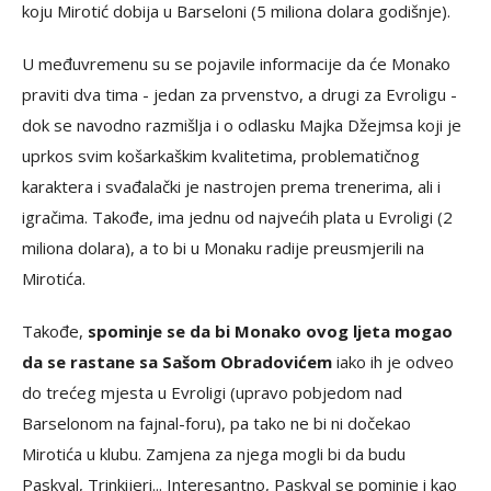
koju Mirotić dobija u Barseloni (5 miliona dolara godišnje).
U međuvremenu su se pojavile informacije da će Monako
praviti dva tima - jedan za prvenstvo, a drugi za Evroligu -
dok se navodno razmišlja i o odlasku Majka Džejmsa koji je
uprkos svim košarkaškim kvalitetima, problematičnog
karaktera i svađalački je nastrojen prema trenerima, ali i
igračima. Takođe, ima jednu od najvećih plata u Evroligi (2
miliona dolara), a to bi u Monaku radije preusmjerili na
Mirotića.
Takođe,
spominje se da bi Monako ovog ljeta mogao
da se rastane sa Sašom Obradovićem
iako ih je odveo
do trećeg mjesta u Evroligi (upravo pobjedom nad
Barselonom na fajnal-foru), pa tako ne bi ni dočekao
Mirotića u klubu. Zamjena za njega mogli bi da budu
Paskval, Trinkijeri... Interesantno, Paskval se pominje i kao