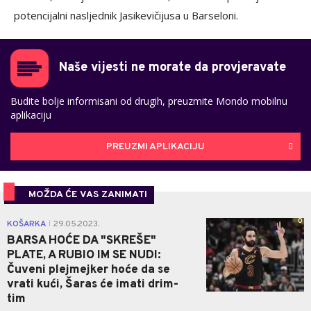
potencijalni nasljednik Jasikevičijusa u Barseloni.
Naše vijesti ne morate da provjeravate
Budite bolje informisani od drugih, preuzmite Mondo mobilnu
aplikaciju
PREUZMI APLIKACIJU
MOŽDA ĆE VAS ZANIMATI
0
KOŠARKA
29.05.2023.
|
BARSA HOĆE DA "SKREŠE"
PLATE, A RUBIO IM SE NUDI:
Čuveni plejmejker hoće da se
vrati kući, Šaras će imati drim-
tim