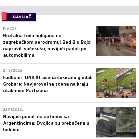
NAVIJAČI
0
Pre 20 h
Brutalna tuča huligana na
zagrebačkom aerodromu! Bed Blu Bojsi
napravili sačekušu, navijači padali po
automobilima
0
24.07.2026.
Fudbaleri UNA Štrasena šokirano gledali
Grobare: Nevjerovatna scena na kraju
utakmice Partizana
0
22.07.2026.
Navijači pucali na autobus sa
Argentincima: Dvojica su prebačena u
bolnicu