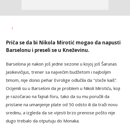
1
Priča se da bi Nikola Mirotić mogao da napusti
Barselonu i preseli se u Kneževinu.
Barselona je nakon još jedne sezone u kojoj još Šarunas
Jasikevičijus, trener sa najvećim budžetom i najboljim
timom, nije donio pehar Evrolige odlučila da "steže kaiš".
Ocijenili su u Barseloni da je problem u Nikoli Mirotiću, koji
je razočarao na fajnal-foru, tako da su mu poručili da
pristane na umanjenje plate od 50 odsto ili da traži novu
sredinu, a izgleda da se vijesti brzo prenose pošto nije
dugo trebalo da otputuju do Monaka.