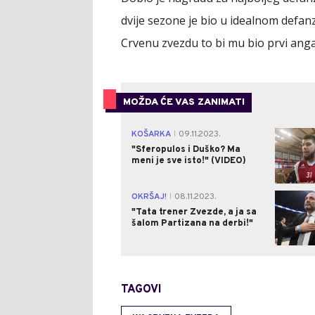
dvije sezone je bio u idealnom defan
Crvenu zvezdu to bi mu bio prvi an
MOŽDA ĆE VAS ZANIMATI
KOŠARKA
09.11.2023.
|
"Sferopulos i Duško? Ma
meni je sve isto!" (VIDEO)
OKRŠAJ!
08.11.2023.
|
"Tata trener Zvezde, a ja sa
šalom Partizana na derbi!"
TAGOVI