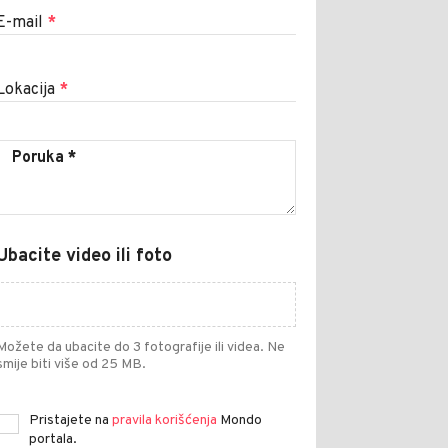
E-mail
*
Lokacija
*
Ubacite video ili foto
Možete da ubacite do 3 fotografije ili videa. Ne
smije biti više od 25 MB.
Pristajete na
pravila korišćenja
Mondo
portala.