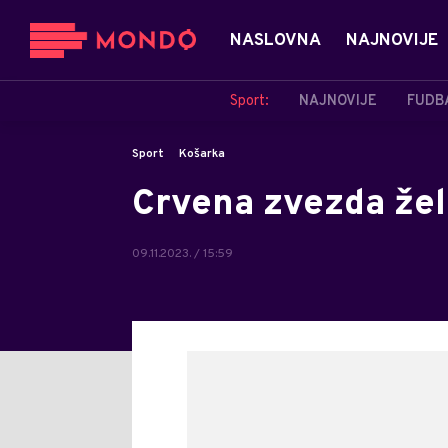
NASLOVNA
NAJNOVIJE
Sport:
NAJNOVIJE
FUDB
Sport
Košarka
Crvena zvezda žel
09.11.2023. / 15:59