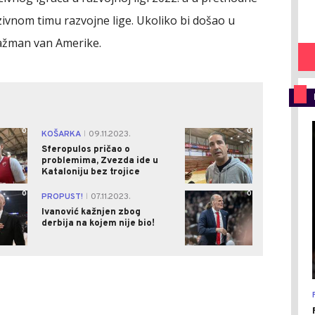
zivnom timu razvojne lige. Ukoliko bi došao u
gažman van Amerike.
0
0
KOŠARKA
09.11.2023.
|
Sferopulos pričao o
problemima, Zvezda ide u
Kataloniju bez trojice
0
0
PROPUST!
07.11.2023.
|
Ivanović kažnjen zbog
derbija na kojem nije bio!