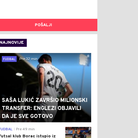
POŠALJI
NAJNOVIJE
0
Pre 32 min
FUDBAL
SAŠA LUKIĆ ZAVRŠIO MILIONSKI
TRANSFER: ENGLEZI OBJAVILI
DA JE SVE GOTOVO
0
FUDBAL
Pre 49 min
|
Futsal klub Borac istupio iz