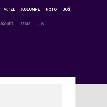
M:TEL
KOLUMNE
FOTO
JOŠ
UKOMET
TENIS
JOŠ