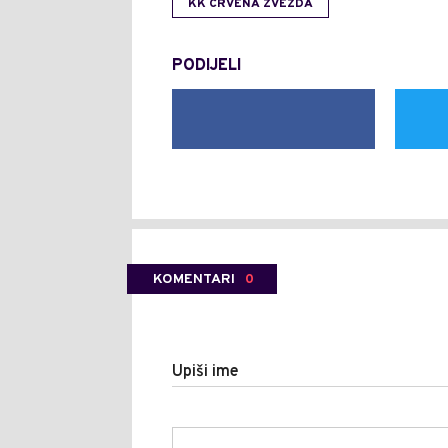
KK CRVENA ZVEZDA
PODIJELI
KOMENTARI
0
Upiši ime