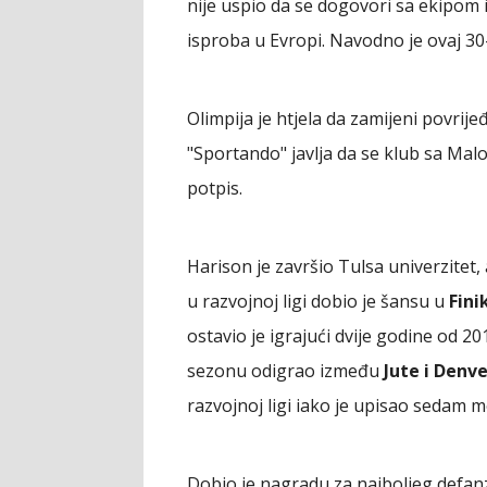
nije uspio da se dogovori sa ekipom i
isproba u Evropi. Navodno je ovaj 30
Olimpija je htjela da zamijeni povri
"Sportando" javlja da se klub sa Ma
potpis.
Harison je završio Tulsa univerzitet,
u razvojnoj ligi dobio je šansu u
Fini
ostavio je igrajući dvije godine od 20
sezonu odigrao između
Jute i Denv
razvojnoj ligi iako je upisao sedam 
Dobio je nagradu za najboljeg defanz