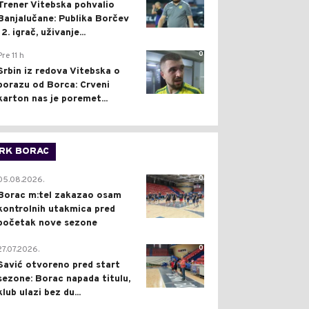
Trener Vitebska pohvalio
Banjalučane: Publika Borčev
12. igrač, uživanje...
0
Pre 11 h
Srbin iz redova Vitebska o
porazu od Borca: Crveni
karton nas je poremet...
RK BORAC
0
05.08.2026.
Borac m:tel zakazao osam
kontrolnih utakmica pred
početak nove sezone
0
27.07.2026.
Savić otvoreno pred start
sezone: Borac napada titulu,
klub ulazi bez du...