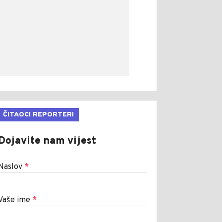
ČITAOCI REPORTERI
Dojavite nam vijest
Naslov
*
Vaše ime
*