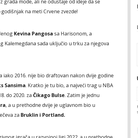
z grada mode, ali ne odustaje od ideje da se
-godišnjak na meti Crvene zvezde!
jeđenog
Kevina Pangosa
sa Harisonom, a
log Kalemegdana sada uključio u trku za njegova
 a iako 2016. nije bio draftovan nakon dvije godine
ks Sansima
. Kratko je tu bio, a najveći trag u NBA
18. do 2020. za
Čikago Bulse
. Zatim je jednu
era
, a u prethodne dvije je uglavnom bio u
mečeva za
Bruklin i Portland.
ivnog igrača u razvojnoj ligi 2022. a u prethodne