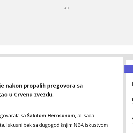
ije nakon propalih pregovora sa
ao u Crvenu zvezdu.
egovarala sa
Šakilom Herosonom
, ali sada
išta. Iskusni bek sa dugogodišnjim NBA iskustvom