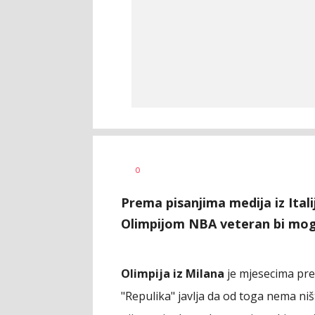
Nebojša
AUTOR
0
Šatara
Prema pisanjima medija iz Ital
Olimpijom NBA veteran bi mog
Olimpija iz Milana
je mjesecima pr
"Repulika" javlja da od toga nema n