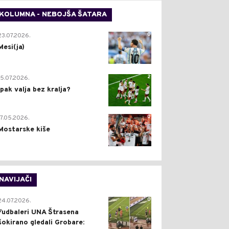
KOLUMNA - NEBOJŠA ŠATARA
0
23.07.2026.
Mesi(ja)
2
15.07.2026.
Ipak valja bez kralja?
0
17.05.2026.
Mostarske kiše
NAVIJAČI
0
24.07.2026.
Fudbaleri UNA Štrasena
šokirano gledali Grobare: