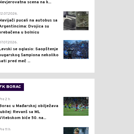
Nevjerovatna scena na k...
0
22.07.2026.
Navijači pucali na autobus sa
Argentincima: Dvojica su
prebačena u bolnicu
1
07.07.2026.
Levski se oglasio: Saopštenje
bugarskog šampiona nekoliko
sati pred meč ...
FK BORAC
0
Pre 2 h
Borac u Mađarskoj obilježava
jubilej: Revanš sa ML
Vitebskom biće 50. na...
0
Pre 11 h