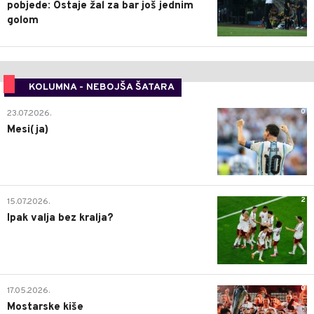
pobjede: Ostaje žal za bar još jednim
golom
KOLUMNA - NEBOJŠA ŠATARA
0
23.07.2026.
Mesi(ja)
2
15.07.2026.
Ipak valja bez kralja?
0
17.05.2026.
Mostarske kiše