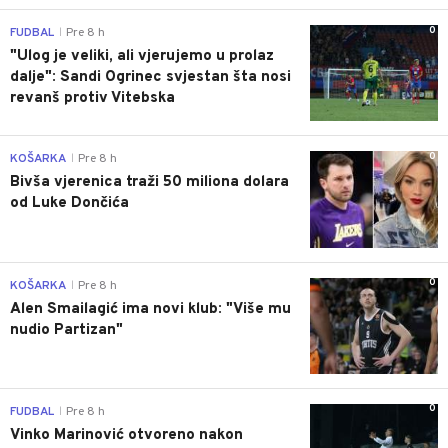
0
FUDBAL
Pre 8 h
|
"Ulog je veliki, ali vjerujemo u prolaz
dalje": Sandi Ogrinec svjestan šta nosi
revanš protiv Vitebska
0
KOŠARKA
Pre 8 h
|
Bivša vjerenica traži 50 miliona dolara
od Luke Dončića
0
KOŠARKA
Pre 8 h
|
Alen Smailagić ima novi klub: "Više mu
nudio Partizan"
0
FUDBAL
Pre 8 h
|
Vinko Marinović otvoreno nakon