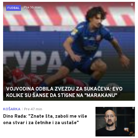
0
Pre 16 min
FUDBAL
VOJVODINA ODBILA ZVEZDU ZA SUKAČEVA: EVO
KOLIKE SU ŠANSE DA STIGNE NA "MARAKANU"
0
KOŠARKA
Pre 47 min
|
Dino Rađa: "Znate šta, zaboli me više
ona stvar i za četnike i za ustaše"