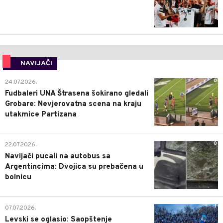
NAVIJAČI
0
24.07.2026.
Fudbaleri UNA Štrasena šokirano gledali
Grobare: Nevjerovatna scena na kraju
utakmice Partizana
0
22.07.2026.
Navijači pucali na autobus sa
Argentincima: Dvojica su prebačena u
bolnicu
1
07.07.2026.
Levski se oglasio: Saopštenje