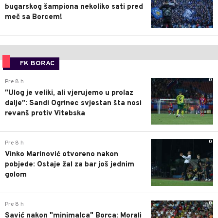
bugarskog šampiona nekoliko sati pred
meč sa Borcem!
FK BORAC
0
Pre 8 h
"Ulog je veliki, ali vjerujemo u prolaz
dalje": Sandi Ogrinec svjestan šta nosi
revanš protiv Vitebska
0
Pre 8 h
Vinko Marinović otvoreno nakon
pobjede: Ostaje žal za bar još jednim
golom
0
Pre 8 h
Savić nakon "minimalca" Borca: Morali