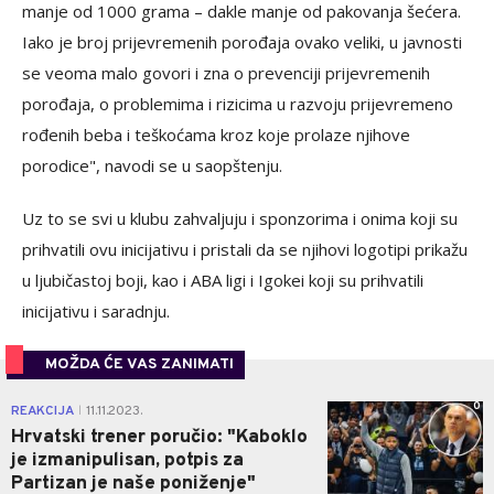
manje od 1000 grama – dakle manje od pakovanja šećera.
Iako je broj prijevremenih porođaja ovako veliki, u javnosti
se veoma malo govori i zna o prevenciji prijevremenih
porođaja, o problemima i rizicima u razvoju prijevremeno
rođenih beba i teškoćama kroz koje prolaze njihove
porodice", navodi se u saopštenju.
Uz to se svi u klubu zahvaljuju i sponzorima i onima koji su
prihvatili ovu inicijativu i pristali da se njihovi logotipi prikažu
u ljubičastoj boji, kao i ABA ligi i Igokei koji su prihvatili
inicijativu i saradnju.
MOŽDA ĆE VAS ZANIMATI
0
REAKCIJA
11.11.2023.
|
Hrvatski trener poručio: "Kaboklo
je izmanipulisan, potpis za
Partizan je naše poniženje"