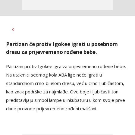
Bojan
AUTOR
0
Jakovljević
Partizan će protiv Igokee igrati u posebnom
dresu za prijevremeno rođene bebe.
Partizan protiv Igokee igra za prijevremeno rođene bebe.
Na utakmici sedmog kola ABA lige neće igrati u
standardnom crno-bijelom dresu, već u crno-ljubičastom,
kao znak podrške za najmlađe. Ove boje i ljubičasti ton
predstavljaju simbol lampe u inkubaturu u kom svoje prve
dane provode prijevremeno rođeni mališani.