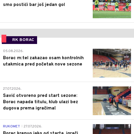
smo postići bar još jedan gol
RK BORAC
0
05.08.2026.
Borac m:tel zakazao osam kontrolnih
utakmica pred početak nove sezone
0
27.07.2026.
Savić otvoreno pred start sezone:
Borac napada titulu, klub ulazi bez
dugova prema igračima!
0
RUKOMET
27.07.2026.
|
Borac krenuo jako od starta, igrači