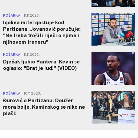
0
KOŠARKA
11.11.2023.
|
Igokea m:tel gostuje kod
Partizana, Jovanović poručuje:
"Ne treba trošiti riječi o njima i
njihovom treneru"
0
KOŠARKA
11.11.2023.
|
Dječak ljubio Pantera, Kevin se
oglasio: "Brat je lud!" (VIDEO)
0
KOŠARKA
10.11.2023.
|
Đurović o Partizanu: Doužer
mora bolje, Kaminskog se niko ne
plaši!