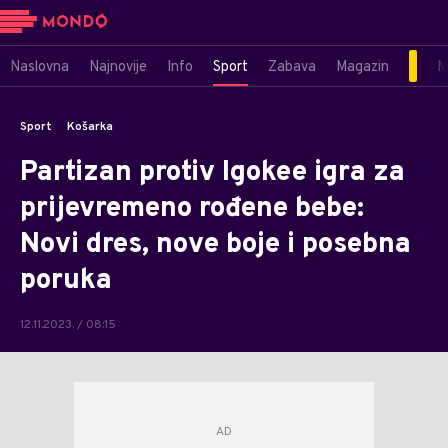
Naslovna
Najnovije
Info
Sport
Zabava
Magazin
M
Sport
Košarka
Partizan protiv Igokee igra za
prijevremeno rođene bebe:
Novi dres, nove boje i posebna
poruka
12.11.2023. / 08:15