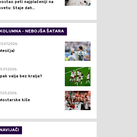
postao peti najplaćeniji na
svetu: Staje dah...
KOLUMNA - NEBOJŠA ŠATARA
0
23.07.2026.
Mesi(ja)
2
15.07.2026.
Ipak valja bez kralja?
0
17.05.2026.
Mostarske kiše
NAVIJAČI