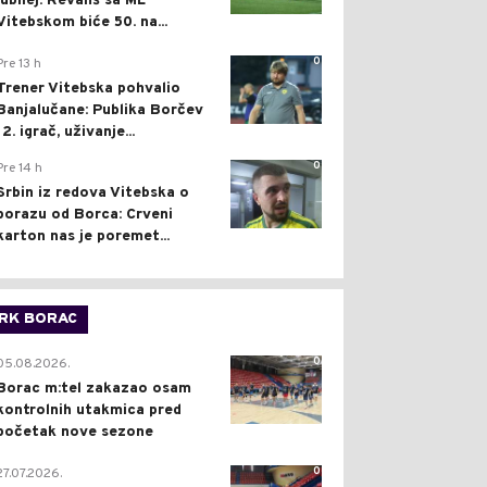
jubilej: Revanš sa ML
Vitebskom biće 50. na...
0
Pre 13 h
Trener Vitebska pohvalio
Banjalučane: Publika Borčev
12. igrač, uživanje...
0
Pre 14 h
Srbin iz redova Vitebska o
porazu od Borca: Crveni
karton nas je poremet...
RK BORAC
0
05.08.2026.
Borac m:tel zakazao osam
kontrolnih utakmica pred
početak nove sezone
0
27.07.2026.