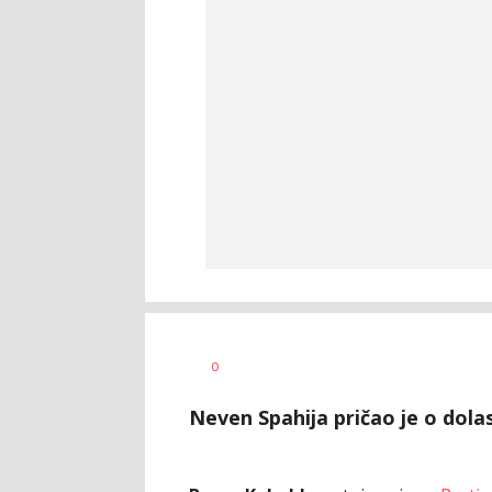
0
Neven Spahija pričao je o dola