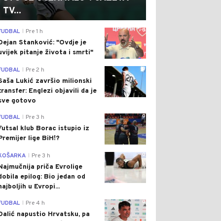
TV...
0
FUDBAL
Pre 1 h
|
Dejan Stanković: "Ovdje je
uvijek pitanje života i smrti"
0
FUDBAL
Pre 2 h
|
Saša Lukić završio milionski
transfer: Englezi objavili da je
sve gotovo
0
FUDBAL
Pre 3 h
|
Futsal klub Borac istupio iz
Premijer lige BiH!?
0
KOŠARKA
Pre 3 h
|
Najmučnija priča Evrolige
dobila epilog: Bio jedan od
najboljih u Evropi...
0
FUDBAL
Pre 4 h
|
Dalić napustio Hrvatsku, pa