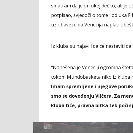
smatram da je on okej dečko, ali je o
potpisao, svjedoči o tome i odluka FI
uz obavezu da Venecija naplati obešt
Iz kluba su najavili da će nastaviti d
"Nanešena je Veneciji ogromna šteta,
tokom Mundobasketa niko iz kluba nij
Imam spremljene i njegove poruke.
smo se dovođenju Vilčera. Za mene 
kluba tiče, pravna bitka tek počin