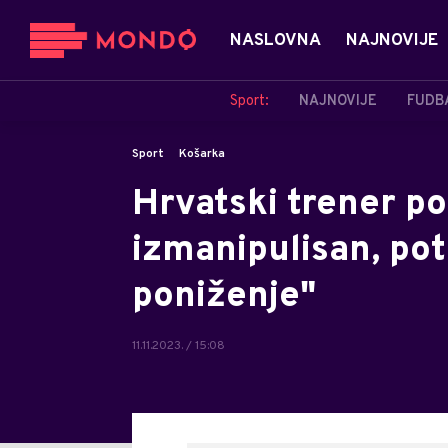
NASLOVNA
NAJNOVIJE
Sport:
NAJNOVIJE
FUDB
Sport
Košarka
Hrvatski trener po
izmanipulisan, pot
poniženje"
11.11.2023. / 15:08