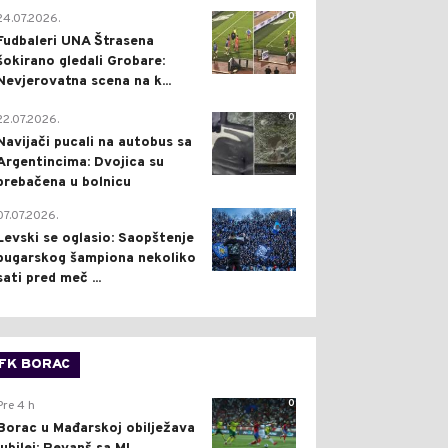
0
24.07.2026.
Fudbaleri UNA Štrasena
šokirano gledali Grobare:
Nevjerovatna scena na k...
0
22.07.2026.
Navijači pucali na autobus sa
Argentincima: Dvojica su
prebačena u bolnicu
1
07.07.2026.
Levski se oglasio: Saopštenje
bugarskog šampiona nekoliko
sati pred meč ...
FK BORAC
0
Pre 4 h
Borac u Mađarskoj obilježava