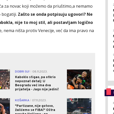
rača za novac koji možemo da priuštimo,a nemamo
bogatiji.
Zašto se onda potpisuju ugovori? Ne
bokla, nije to moj stil, ali postavljam logično
e, nema ništa protiv Venecije, već da ima pravo na
0
0
DOBRI SU!
08.11.2023.
|
Kaboklo stigao, pa otkrio
nepoznat detalj: U
Beogradu već ima dva
prijatelja - Jago nije jedini!
0
0
KOŠARKA
07.11.2023.
|
"Partizane, nije gotovo,
žalićemo se FIBA!" Oštra