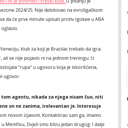
n i to je potvrdio i srpski klub.
U pitanju je
 sezone 2024/25. Nije debitovao na evroligaškom
se da će prve minute upisati protiv Igokee u ABA
 oglasio.
Veneciju, klub za koji je Brazilac trebalo da igra.
 ali se nije pojavio ni na jednom treningu. Iz
ostojala "rupa" u ugovoru koja je iskorišćena,
ni ugovor.
tom agentu, nikada za njega nisam čuo, niti
e on ne zanima, irelevantan je. Interesuje
vakom novom izjavom. Kontaktirao sam ga, imamo
u Memfisu, živjeli smo blizu jedan drugog. I dalje