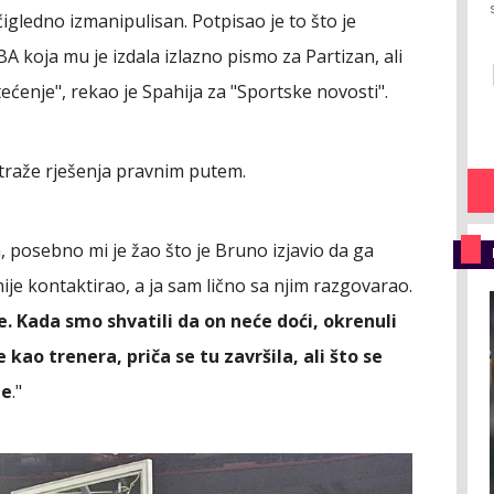
čigledno izmanipulisan. Potpisao je to što je
BA koja mu je izdala izlazno pismo za Partizan, ali
ećenje", rekao je Spahija za "Sportske novosti".
a traže rješenja pravnim putem.
 posebno mi je žao što je Bruno izjavio da ga
e kontaktirao, a ja sam lično sa njim razgovarao.
 Kada smo shvatili da on neće doći, okrenuli
kao trenera, priča se tu završila, ali što se
je
."