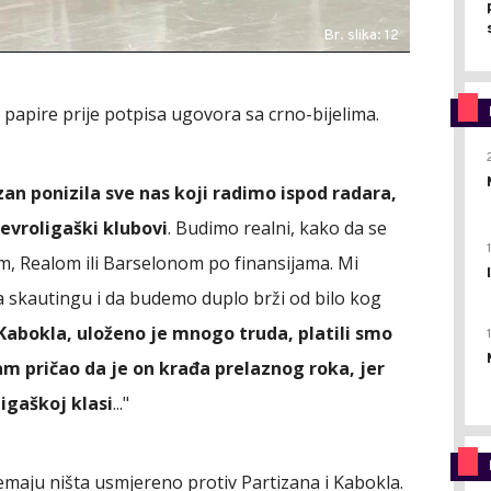
Br. slika: 12
 papire prije potpisa ugovora sa crno-bijelima.
zan ponizila sve nas koji radimo ispod radara,
evroligaški klubovi
. Budimo realni, kako da se
m, Realom ili Barselonom po finansijama. Mi
 skautingu i da budemo duplo brži od bilo kog
 Kabokla, uloženo je mnogo truda, platili smo
m pričao da je on krađa prelaznog roka, jer
ligaškoj klasi
..."
emaju ništa usmjereno protiv Partizana i Kabokla.