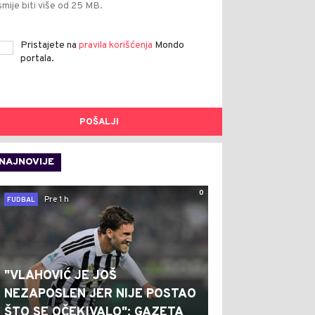
smije biti više od 25 MB.
Pristajete na
pravila korišćenja
Mondo
portala.
POŠALJI
NAJNOVIJE
0
Pre 1 h
FUDBAL
"VLAHOVIĆ JE JOŠ
NEZAPOSLEN JER NIJE POSTAO
ŠTO SE OČEKIVALO": GAZETA