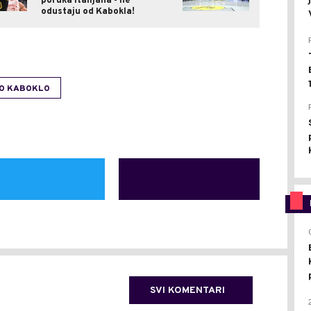
poruka Italijana - ne
odustaju od Kabokla!
O KABOKLO
SVI KOMENTARI