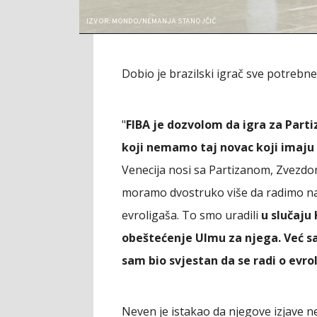
IZVOR: MONDO/NEMANJA STANOJČIĆ
Dobio je brazilski igrač sve potrebne
"
FIBA je dozvolom da igra za Parti
koji nemamo taj novac koji imaju 
Venecija nosi sa Partizanom, Zvezdo
moramo dvostruko više da radimo na
evroligaša. To smo uradili
u slučaju
obeštećenje Ulmu za njega. Već sa
sam bio svjestan da se radi o evro
Neven je istakao da njegove izjave n