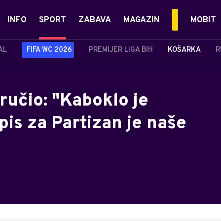
INFO
SPORT
ZABAVA
MAGAZIN
MOBIT
AL
FIFA WC 2026
PREMIJER LIGA BIH
KOŠARKA
R
ručio: "Kaboklo je
pis za Partizan je naše