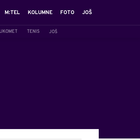
M:TEL
KOLUMNE
FOTO
JOŠ
UKOMET
TENIS
JOŠ