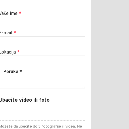
Vaše ime
*
E-mail
*
Lokacija
*
Ubacite video ili foto
Možete da ubacite do 3 fotografije ili videa. Ne