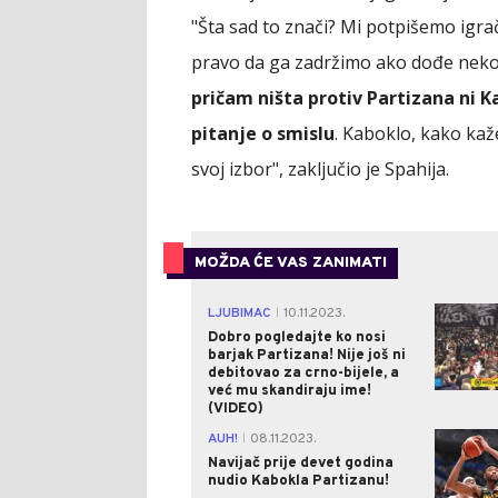
"Šta sad to znači? Mi potpišemo ig
pravo da ga zadržimo ako dođe neko 
pričam ništa protiv Partizana ni Ka
pitanje o smislu
. Kaboklo, kako kaž
svoj izbor", zaključio je Spahija.
MOŽDA ĆE VAS ZANIMATI
LJUBIMAC
10.11.2023.
|
Dobro pogledajte ko nosi
barjak Partizana! Nije još ni
debitovao za crno-bijele, a
već mu skandiraju ime!
(VIDEO)
AUH!
08.11.2023.
|
Navijač prije devet godina
nudio Kabokla Partizanu!