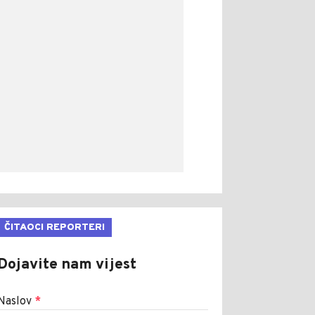
ČITAOCI REPORTERI
Dojavite nam vijest
Naslov
*