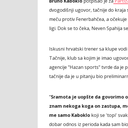
Bruno Kaboklo
potpisao je za
Partiza
dvogodišnji ugovor, tačnije do kraja
meču protiv Fenerbahčea, a očekuje 
ligi. Dok se to čeka, Neven Spahija se
Iskusni hrvatski trener sa klupe vodi 
Tačnije, klub sa kojim je imao ugovor,
agencije "Hazan sports" tvrde da je p
tačnije da je u pitanju bio preliminar
"
Sramota je uopšte da govorimo o 
znam nekoga koga on zastupa, men
me samo Kaboklo
koji se 'topi' s
dobar odnos iz perioda kada sam bio 